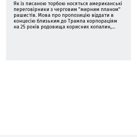
Як із писаною торбою носяться американські
переговірники з черговим "мирним планом"
рашистів. Мова про пропозицію віддати в
концесію близьким до Трампа корпораціям
на 25 років родовища корисних копалин,...