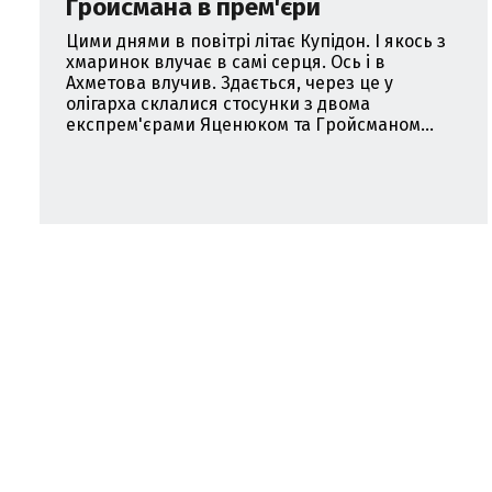
Гройсмана в прем'єри
Цими днями в повітрі літає Купідон. І якось з
хмаринок влучає в самі серця. Ось і в
Ахметова влучив. Здається, через це у
олігарха склалися стосунки з двома
експрем'єрами Яценюком та Гройсманом...