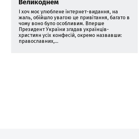
Великоднем
І хоч моє улюблене інтернет-видання, на
жаль, обійшло увагою це привітання, багато в
чому воно було особливим. Вперше
Президент України згадав українців-
християн усіх конфесій, окремо назвавши:
православних,...