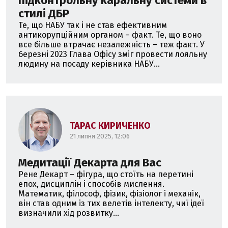
підконтрольну каральну системи в
стилі ДБР
Те, що НАБУ так і не став ефективним
антикорупційним органом – факт. Те, що воно
все більше втрачає незалежність – теж факт. У
березні 2023 Глава Офісу зміг провести лояльну
людину на посаду керівника НАБУ...
ТАРАС КИРИЧЕНКО
21 липня 2025, 12:06
Медитації Декарта для Вас
Рене Декарт – фігура, що стоїть на перетині
епох, дисциплін і способів мислення.
Математик, філософ, фізик, фізіолог і механік,
він став одним із тих велетів інтелекту, чиї ідеї
визначили хід розвитку...