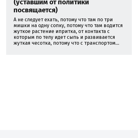
(уставшим от политики
посвящается)
А не следует ехать, потому что там по три
мишки на одну сопку, потому что там водится
жуткое растение ипритка, от контакта с
которым по телу идет сыпь и развивается
жуткая чесотка, потому что с транспортом...