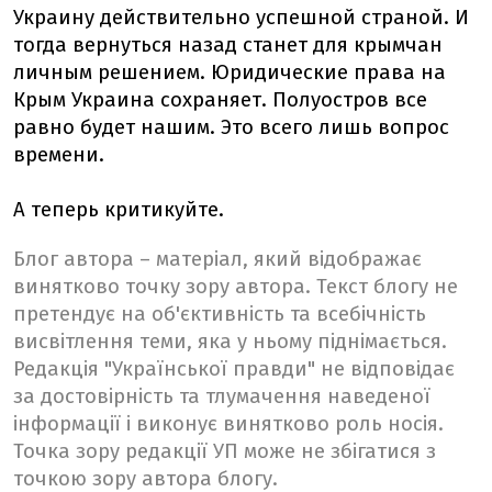
Украину действительно успешной страной. И
тогда вернуться назад станет для крымчан
личным решением. Юридические права на
Крым Украина сохраняет. Полуостров все
равно будет нашим. Это всего лишь вопрос
времени.
А теперь критикуйте.
Блог автора – матеріал, який відображає
винятково точку зору автора. Текст блогу не
претендує на об'єктивність та всебічність
висвітлення теми, яка у ньому піднімається.
Редакція "Української правди" не відповідає
за достовірність та тлумачення наведеної
інформації і виконує винятково роль носія.
Точка зору редакції УП може не збігатися з
точкою зору автора блогу.