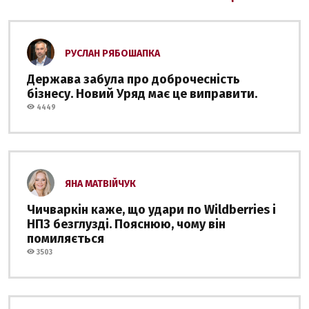
РУСЛАН РЯБОШАПКА
Держава забула про доброчесність
бізнесу. Новий Уряд має це виправити.
4449
ЯНА МАТВІЙЧУК
Чичваркін каже, що удари по Wildberries і
НПЗ безглузді. Пояснюю, чому він
помиляється
3503