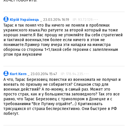
ХОЧЕТ ГОВОРИТЬ.
Юрій Українець
_ 23.03.2014 16:19
IP: 93.72.129.---
Тарас я так понял что Вы ничего не поняли в проблемах
украинского языка.Раз ратуете за второй который вы тоже
хорошо знаете.Я Вас прошу не утомляйте Вы себя стратегией
и тактикой военных,тем более если ничего в этом не
понимаете.Пример тому вчера эти нападки на министра
обороны со стороны 1+1,такой себе героини с залепленным
ртом при януковиче
Kurt Kern
_ 23.03.2014 15:47
IP: 178.94.235.---
А что, Тарас Березовец повестки из военкомата не получал и
воевать по призыву не собирается? Слишком стар для
военных действий? А по-моему, в самый раз. Может это
просто страх, как и у большинства заповедного? Так это все
равно, что Тарас Березовец с триколором в Донецке и с
требованиями "Все Путину отдайте"...:) Критиковать
трясущихся от страха бесперспективно. Они быстрее в РФ
побегут.