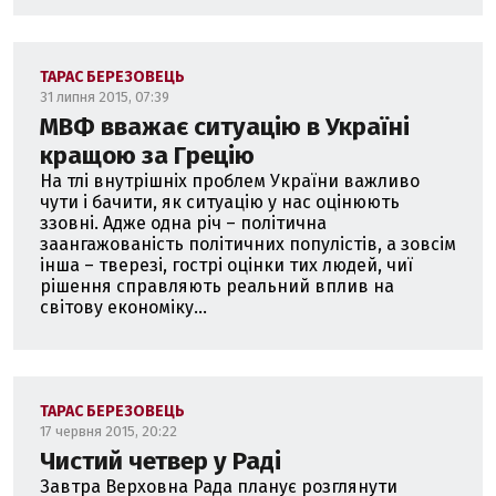
ТАРАС БЕРЕЗОВЕЦЬ
31 липня 2015, 07:39
МВФ вважає ситуацію в Україні
кращою за Грецію
На тлі внутрішніх проблем України важливо
чути і бачити, як ситуацію у нас оцінюють
ззовні. Адже одна річ – політична
заангажованість політичних популістів, а зовсім
інша – тверезі, гострі оцінки тих людей, чиї
рішення справляють реальний вплив на
світову економіку...
ТАРАС БЕРЕЗОВЕЦЬ
17 червня 2015, 20:22
Чистий четвер у Раді
Завтра Верховна Рада планує розглянути