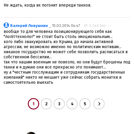
Не ждать, когда их погонят впереди танков.
Валерий Левушкин
_ 15.03.2014 04:47
IP: 5.248.146.---
вообще то для человека позиционирующего себя как
"політтехнолог" не стоит быть столь эмоциональным...
кого либо эвакуировать из Крыма, до начала активной
агрессии, не возможно именно по политическим мотивам...
никакое государство не может себе позволить расписаться в
собственном бессилии...
так что нашим военным не повезло, но они будут брошены под
танки и я думаю они все прекрасно это понимают...
ну а "честным госслужащим и сотрудникам государственных
компаний" никто не мешает уже сейчас собрать монатки и
самостоятельно выехать
1
2
3
4
5