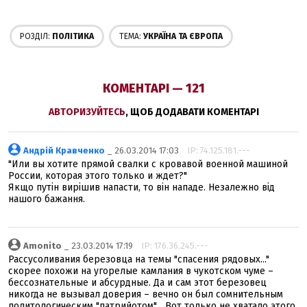
РОЗДІЛ:
ПОЛІТИКА
ТЕМА:
УКРАЇНА ТА ЄВРОПА
КОМЕНТАРІ — 121
АВТОРИЗУЙТЕСЬ
, ЩОБ ДОДАВАТИ КОМЕНТАРІ
Андрій Кравченко
_ 26.03.2014 17:03
IP: 74.125.181.---
"Или вы хотите прямой свалки с кровавой военной машиной
России, которая этого только и ждет?"
Якщо путін вирішив напасти, то він нападе. Незалежно від
нашого бажання.
Amonito
_ 23.03.2014 17:19
IP: 176.36.245.---
Рассусоливания березовца на темы "спасения рядовых..."
скорее похожи на угорелые камлания в чукотском чуме –
бессознательные и абсурдные. Да и сам этот березовец
никогда не вызывал доверия – вечно он был сомнительным
политологическим "патрийотом"... Вот только не хватало этого