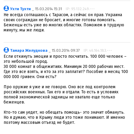
Ухти Тухти
_ 15.03.2014 15:31
IP: 95.132.249.---
Не всегда соглашаюсь с Тарасом, а сейчас он прав. Украина
своих сограждан не бросает, и многие готовы помогать.
Беженцы есть уже во многих областях. Поможем в трудную
минуту, мы же люди.
Тамара Желудкова
_ 15.03.2014 09:37
IP: 46.164.183.---
Если откинуть эмоции и просто посчитать. 100 000 человек –
это небольшой город.
30 000 комнат в общежитиях. Минимум 20 000 рабочих мест.
Где это все взять, и кто за это заплатит? Пособие в месяц 100
000 000 гривен. Они есть?
Про оружие я уже и не говорю. Оно все под контролем
российских военных. Так его и отдали. То есть в условиях
полной экономической задницы не хватало еще только
беженцев.
Кто-то сам уедет, но обещать помощь- это значит обмануть.
Но я думаю, что в Крыму люди это тоже понимают. И именно
поэтому массовым отъезд не будет.