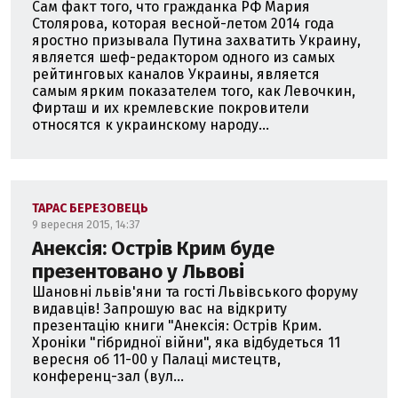
Сам факт того, что гражданка РФ Мария
Столярова, которая весной-летом 2014 года
яростно призывала Путина захватить Украину,
является шеф-редактором одного из самых
рейтинговых каналов Украины, является
самым ярким показателем того, как Левочкин,
Фирташ и их кремлевские покровители
относятся к украинскому народу...
ТАРАС БЕРЕЗОВЕЦЬ
9 вересня 2015, 14:37
Анексія: Острів Крим буде
презентовано у Львові
Шановні львів'яни та гості Львівського форуму
видавців! Запрошую вас на відкриту
презентацію книги "Анексія: Острів Крим.
Хроніки "гібридної війни", яка відбудеться 11
вересня об 11-00 у Палаці мистецтв,
конференц-зал (вул...