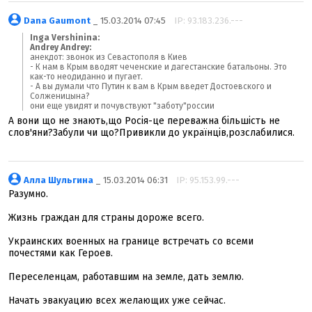
Dana Gaumont
_ 15.03.2014 07:45
IP: 93.183.236.---
Inga Vershinina:
Andrey Andrey:
анекдот: звонок из Севастополя в Киев
- К нам в Крым вводят чеченские и дагестанские батальоны. Это
как-то неодиданно и пугает.
- А вы думали что Путин к вам в Крым введет Достоевского и
Солженицына?
они еще увидят и почувствуют "заботу"россии
А вони що не знають,що Росія-це переважна більшість не
слов'яни?Забули чи що?Привикли до українців,розслабилися.
Алла Шульгина
_ 15.03.2014 06:31
IP: 95.153.99.---
Разумно.
Жизнь граждан для страны дороже всего.
Украинских военных на границе встречать со всеми
почестями как Героев.
Переселенцам, работавшим на земле, дать землю.
Начать эвакуацию всех желающих уже сейчас.