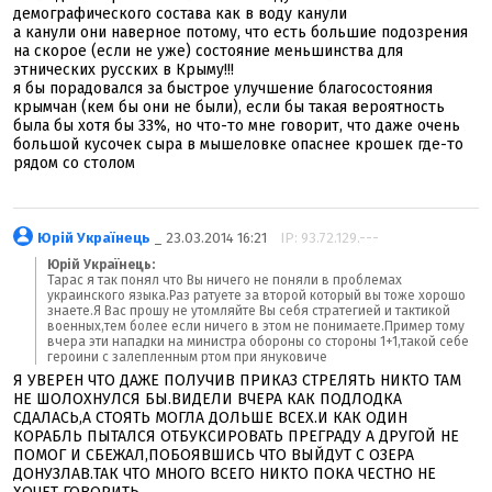
демографического состава как в воду канули
а канули они наверное потому, что есть большие подозрения
на скорое (если не уже) состояние меньшинства для
этнических русских в Крыму!!!
я бы порадовался за быстрое улучшение благосостояния
крымчан (кем бы они не были), если бы такая вероятность
была бы хотя бы 33%, но что-то мне говорит, что даже очень
большой кусочек сыра в мышеловке опаснее крошек где-то
рядом со столом
Юрій Українець
_ 23.03.2014 16:21
IP: 93.72.129.---
Юрій Українець:
Тарас я так понял что Вы ничего не поняли в проблемах
украинского языка.Раз ратуете за второй который вы тоже хорошо
знаете.Я Вас прошу не утомляйте Вы себя стратегией и тактикой
военных,тем более если ничего в этом не понимаете.Пример тому
вчера эти нападки на министра обороны со стороны 1+1,такой себе
героини с залепленным ртом при януковиче
Я УВЕРЕН ЧТО ДАЖЕ ПОЛУЧИВ ПРИКАЗ СТРЕЛЯТЬ НИКТО ТАМ
НЕ ШОЛОХНУЛСЯ БЫ.ВИДЕЛИ ВЧЕРА КАК ПОДЛОДКА
СДАЛАСЬ,А СТОЯТЬ МОГЛА ДОЛЬШЕ ВСЕХ.И КАК ОДИН
КОРАБЛЬ ПЫТАЛСЯ ОТБУКСИРОВАТЬ ПРЕГРАДУ А ДРУГОЙ НЕ
ПОМОГ И СБЕЖАЛ,ПОБОЯВШИСЬ ЧТО ВЫЙДУТ С ОЗЕРА
ДОНУЗЛАВ.ТАК ЧТО МНОГО ВСЕГО НИКТО ПОКА ЧЕСТНО НЕ