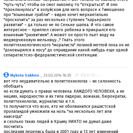
"чуть-чуть", чтобы он смог наконец-то "открыться". И оно
"проклюнулось" в холуйском для него вопросе к Тимошенко
про "языковые грабли" – видно хочет меркантильно
"проскочить" за раз несколько ступенек "карьерного
развития" – да только не по Сеньке шапка. И что самое
интересное – приплел своего ребенка и прикрылся его
языковым "развитием". А может он просто льет воду на
медведчюковую мельницу...? Гнать этого
политтехнологического "моралиста" поганой метлой пока он не
"доковырялся в носу" до оправдания какой-нибудь еще одной
сепаратистско-федералистической сентенции.
Mykola Sakhno
_ 23.03.2014 16:35
IP: 176.57.51.---
вот что неудивительно в политтехнологах – их склонность
обобщать
но если думать о правах человека. КАЖДОГО ЧЕЛОВЕКА, а не
нациях, народностях и их типа лидерах, вожаках, бюрократах,
политтехнологах, журналистах и т.п.
то получается что всех, кто не оболванился рашистской
пропагандой умножили на ноль "на несколько лет или
навсегда"
и сколько таких людей в Крыму НИКТО не думал даже
посчитать
последняя перепись была в 2001 году и 13 лет изменений