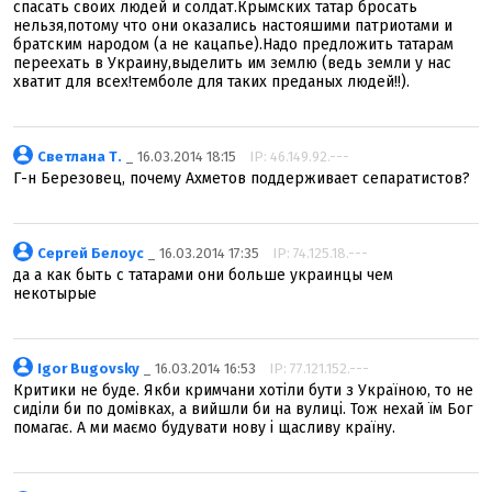
спасать своих людей и солдат.Крымских татар бросать
нельзя,потому что они оказались настояшими патриотами и
братским народом (а не кацапье).Надо предложить татарам
переехать в Украину,выделить им землю (ведь земли у нас
хватит для всех!темболе для таких преданых людей!!).
Светлана Т.
_ 16.03.2014 18:15
IP: 46.149.92.---
Г-н Березовец, почему Ахметов поддерживает сепаратистов?
Сергей Белоус
_ 16.03.2014 17:35
IP: 74.125.18.---
да а как быть с татарами они больше украинцы чем
некотырые
Igor Bugovsky
_ 16.03.2014 16:53
IP: 77.121.152.---
Критики не буде. Якби кримчани хотіли бути з Україною, то не
сиділи би по домівках, а вийшли би на вулиці. Тож нехай їм Бог
помагає. А ми маємо будувати нову і щасливу країну.