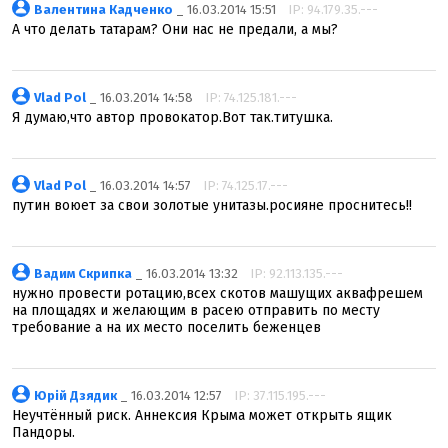
Валентина Кадченко
_ 16.03.2014 15:51
IP: 94.179.35.---
А что делать татарам? Они нас не предали, а мы?
Vlad Pol
_ 16.03.2014 14:58
IP: 74.125.181.---
Я думаю,что автор провокатор.Вот так.титушка.
Vlad Pol
_ 16.03.2014 14:57
IP: 74.125.17.---
путин воюет за свои золотые унитазы.росияне проснитесь!!
Вадим Скрипка
_ 16.03.2014 13:32
IP: 92.113.135.---
нужно провести ротацию,всех скотов машущих аквафрешем
на площадях и желающим в расею отправить по месту
требование а на их место поселить беженцев
Юрій Дзядик
_ 16.03.2014 12:57
IP: 37.115.195.---
Неучтённый риск. Аннексия Крыма может открыть ящик
Пандоры.