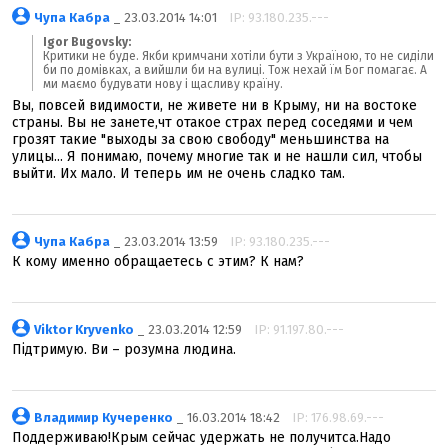
Чупа Кабра
_ 23.03.2014 14:01
IP: 93.180.235.---
Igor Bugovsky:
Критики не буде. Якби кримчани хотіли бути з Україною, то не сиділи
би по домівках, а вийшли би на вулиці. Тож нехай їм Бог помагає. А
ми маємо будувати нову і щасливу країну.
Вы, повсей видимости, не живете ни в Крыму, ни на востоке
страны. Вы не занете,чт отакое страх перед соседями и чем
грозят такие "выходы за свою свободу" меньшинства на
улицы... Я понимаю, почему многие так и не нашли сил, чтобы
выйти. Их мало. И теперь им не очень сладко там.
Чупа Кабра
_ 23.03.2014 13:59
IP: 93.180.235.---
К кому именно обращаетесь с этим? К нам?
Viktor Kryvenko
_ 23.03.2014 12:59
IP: 91.197.80.---
Підтримую. Ви – розумна людина.
Владимир Кучеренко
_ 16.03.2014 18:42
IP: 176.98.69.---
Поддерживаю!Крым сейчас удержать не получитса.Надо