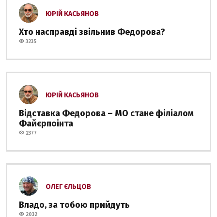
ЮРІЙ КАСЬЯНОВ
Хто насправді звільнив Федорова?
3235
ЮРІЙ КАСЬЯНОВ
Відставка Федорова – МО стане філіалом
Файєрпоінта
2377
ОЛЕГ ЄЛЬЦОВ
Владо, за тобою прийдуть
2032