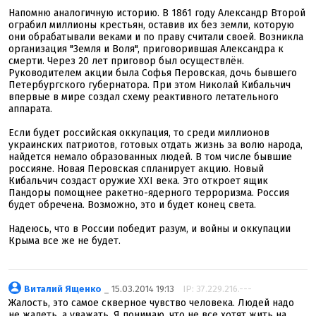
Напомню аналогичную историю. В 1861 году Александр Второй
ограбил миллионы крестьян, оставив их без земли, которую
они обрабатывали веками и по праву считали своей. Возникла
организация "Земля и Воля", приговорившая Александра к
смерти. Через 20 лет приговор был осуществлён.
Руководителем акции была Софья Перовская, дочь бывшего
Петербургского губернатора. При этом Николай Кибальчич
впервые в мире создал схему реактивного летательного
аппарата.
Если будет российская оккупация, то среди миллионов
украинских патриотов, готовых отдать жизнь за волю народа,
найдется немало образованных людей. В том числе бывшие
россияне. Новая Перовская спланирует акцию. Новый
Кибальчич создаст оружие XXI века. Это откроет ящик
Пандоры помощнее ракетно-ядерного терроризма. Россия
будет обречена. Возможно, это и будет конец света.
Надеюсь, что в России победит разум, и войны и оккупации
Крыма все же не будет.
Виталий Ященко
_ 15.03.2014 19:13
IP: 37.229.216.---
Жалость, это самое скверное чувство человека. Людей надо
не жалеть, а уважать. Я понимаю, что не все хотят жить на