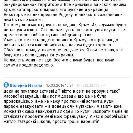
оккупированной территории. Все крымчаки, за исключением
крымскотатарского народа, это русские и украинцы.
Некоторые из них предали Родину, и никакого сожаления к
ним быть не может.
Тот кому не в моготу пусть покидают Крым. Их, я думаю будет
не так уж и много. Остальные пусть по самые уши вкусят все
прелести российско-путинской демократии.
У меня то же есть родственники в Крыму, которые аж до
визга пытаются мне обьяснить – как им будет хорошо.
Обьяснить правду, ничего не получается. Я сам не знаю, как
буду жить если сдадут юг Украины.
Но жалеть меня не надо. Все что с нами будет, все нами
самими предопределено.
Валерий Магала
_ 15.03.2014 16:37
IP: 212.22.198.---
Доки не почалися активні дії, ніхто в світі не зрозуміє такої
масової евакуації. Піди потім доведи, що це не було
провокацією. Я вже не кажу про технічні аспекти. Куди,
пардон, евакуювати – в Донецьк чи Луганськ? А звідти вже
можна так само евакуювати людей. То куди? Засирати Львів чи
Станіслав? пробачте мені мою французьку. У нас є робочі місця,
житло, татарські школи, просто гроші, нарешті?