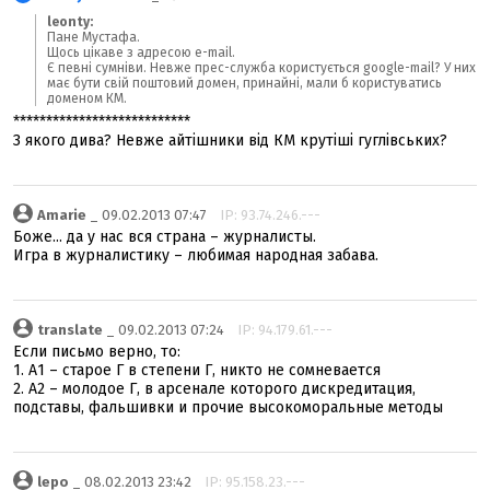
leonty:
Пане Мустафа.
Щось цікаве з адресою e-mail.
Є певні сумніви. Невже прес-служба користується google-mail? У них
має бути свій поштовий домен, принайні, мали б користуватись
доменом КМ.
***************************
З якого дива? Невже айтішники від КМ крутіші гуглівських?
Amarie
_ 09.02.2013 07:47
IP: 93.74.246.---
Боже... да у нас вся страна – журналисты.
Игра в журналистику – любимая народная забава.
translate
_ 09.02.2013 07:24
IP: 94.179.61.---
Если письмо верно, то:
1. А1 – старое Г в степени Г, никто не сомневается
2. А2 – молодое Г, в арсенале которого дискредитация,
подставы, фальшивки и прочие высокоморальные методы
lepo
_ 08.02.2013 23:42
IP: 95.158.23.---