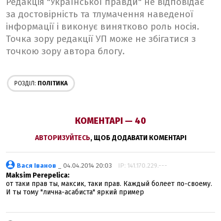
Редакція "Української правди" не відповідає
за достовірність та тлумачення наведеної
інформації і виконує винятково роль носія.
Точка зору редакції УП може не збігатися з
точкою зору автора блогу.
РОЗДІЛ:
ПОЛІТИКА
КОМЕНТАРІ — 40
АВТОРИЗУЙТЕСЬ
, ЩОБ ДОДАВАТИ КОМЕНТАРІ
Вася Іванов
_ 04.04.2014 20:03
IP: 141.170.229.---
Maksim Perepelica:
от таки прав ты, максик, таки прав. Каждый болеет по-своему.
И ты тому "лична-асабиста" яркий пример