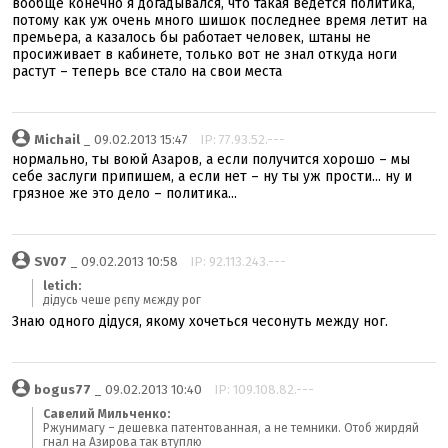
вообще конечно я догадывался, что такая ведется политика,
потому как уж очень много шишок последнее время летит на
премьера, а казалось бы работает человек, штаны не
просиживает в кабинете, только вот не знал откуда ноги
растут – теперь все стало на свои места
Michail
_ 09.02.2013 15:47
IP: 77.93.52.---
нормально, ты воюй Азаров, а если получится хорошо – мы
себе заслуги припишем, а если нет – ну ты уж прости... ну и
грязное же это дело – политика...
SV07
_ 09.02.2013 10:58
IP: 92.113.243.---
letich:
дідусь чеше рєпу мєжду рог
Знаю одного дідуся, якому хочеться чесонуть между ног.
bogus77
_ 09.02.2013 10:40
IP: 109.108.82.---
Савелий Мильченко:
Ржунимагу – дешевка патентованная, а не темники. Отоб жирдяй
гнал на Азирова так втуплю