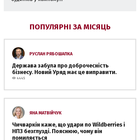
ПОПУЛЯРНІ ЗА МІСЯЦЬ
РУСЛАН РЯБОШАПКА
Держава забула про доброчесність
бізнесу. Новий Уряд має це виправити.
4445
ЯНА МАТВІЙЧУК
Чичваркін каже, що удари по Wildberries і
НПЗ безглузді. Пояснюю, чому він
помиляється