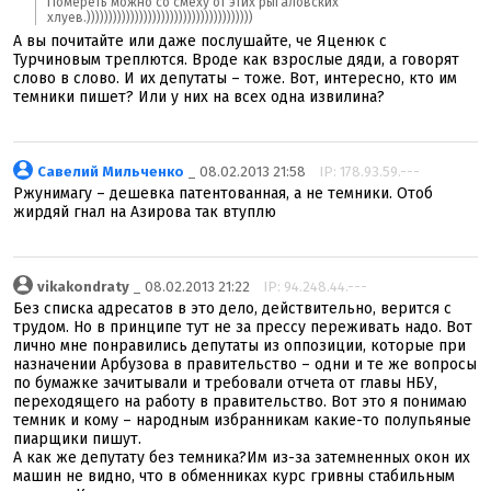
Помереть можно со смеху от этих рыгаловских
хлуев.))))))))))))))))))))))))))))))))))))))
А вы почитайте или даже послушайте, че Яценюк с
Турчиновым треплются. Вроде как взрослые дяди, а говорят
слово в слово. И их депутаты – тоже. Вот, интересно, кто им
темники пишет? Или у них на всех одна извилина?
Савелий Мильченко
_ 08.02.2013 21:58
IP: 178.93.59.---
Ржунимагу – дешевка патентованная, а не темники. Отоб
жирдяй гнал на Азирова так втуплю
vikakondraty
_ 08.02.2013 21:22
IP: 94.248.44.---
Без списка адресатов в это дело, действительно, верится с
трудом. Но в принципе тут не за прессу переживать надо. Вот
лично мне понравились депутаты из оппозиции, которые при
назначении Арбузова в правительство – одни и те же вопросы
по бумажке зачитывали и требовали отчета от главы НБУ,
переходящего на работу в правительство. Вот это я понимаю
темник и кому – народным избранникам какие-то полупьяные
пиарщики пишут.
А как же депутату без темника?Им из-за затемненных окон их
машин не видно, что в обменниках курс гривны стабильным