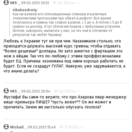
IMS
_ 09.02.2013 20:12
IP: 62.221.44.---
vikakondraty:
Как ни валили его оппозиционные спикеры и валютные
спекулянтами прогнозами про обвал и дефолт. Все время
получалось и гривну так славно валили, с 2 до 4. А потом с 5 до 8
гривен за доллар. А тут облом им Азаров с Арбузовым устроили.
Хотели, наверное, выпытать у них, за что они в отлчичие от
депутатов так любят Украину.
Любовь к Украине тут ни при чем. Назанимали столько, что
приходится держать высокий курс гривны, чтобы отдавать
"более дешевые" доллары. Но зато ахметке с фирташем это
нож к яйцам. Так что по-любому с этими проффесионалами
будет ЕЦ. Причина: экономика под ними хорошо работать не
будет. Если не создадут ГУЛАГ. Наверно, уже задумываются, а
что иначе делать?
IMS
_ 09.02.2013 20:04
IP: 62.221.44.---
Мустафа! Вы сами-то верите, что про Азарова пиар-менеджер
вице-премьера ПИШЕТ "пусть воюет"? Он же может и
прочитать. Зачем им настолько опускать геолога?
Michail
_ 09.02.2013 15:49
IP: 77.93.52.---