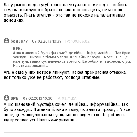
Да, у рыгов ведь сугубо интеллектуальные методы – избить
стулом, внаглую отобрать, незаконно посадить, незаконно
отмазать. Гнать втупую – это так не похоже на талантливых
донецких.
bogus77
_ 09.02.2013 10:39
IP: 109.108.82.---
BPN:
А що шановний Мустафа хоче? Іде війна... Інформаційна... Так було
завжди... Питання тільки в тому, як знайти правду... А все інше, це
маніпулювання суспільною свідомістю. Це роблять, підкреслюю усі.
Навіть американці...
Ага, а еще у них негров линчуют. Какая прекрасная отмазка,
вот только уже не работают, господа штабные.
BPN
_ 09.02.2013 10:30
IP: 93.74.151.---
А що шановний Мустафа хоче? Іде війна... Інформаційна... Так
було завжди... Питання тільки в тому, як знайти правду... А все
інше, це маніпулювання суспільною свідомістю. Це роблять,
підкреслюю усі. Навіть американці...