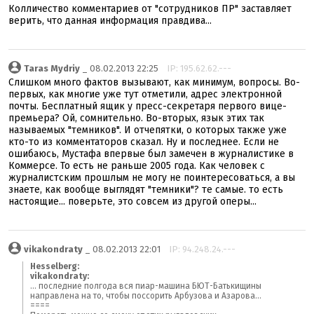
Колличество комментариев от "сотрудников ПР" заставляет
верить, что данная информация правдива...
Taras Mydriy
_ 08.02.2013 22:25
IP: 195.62.62.---
Слишком много фактов вызывают, как минимум, вопросы. Во-
первых, как многие уже тут отметили, адрес электронной
почты. Бесплатный ящик у пресс-секретаря первого вице-
премьера? Ой, сомнительно. Во-вторых, язык этих так
называемых "темников". И отчепятки, о которых также уже
кто-то из комментаторов сказал. Ну и последнее. Если не
ошибаюсь, Мустафа впервые был замечен в журналистике в
Коммерсе. То есть не раньше 2005 года. Как человек с
журналистским прошлым не могу не поинтересоваться, а вы
знаете, как вообще выглядят "темники"? те самые. то есть
настоящие... поверьте, это совсем из другой оперы...
vikakondraty
_ 08.02.2013 22:01
IP: 94.248.24.---
Hesselberg:
vikakondraty:
... последние полгода вся пиар-машина БЮТ-Батькищины
направлена на то, чтобы поссорить Арбузова и Азарова...
====