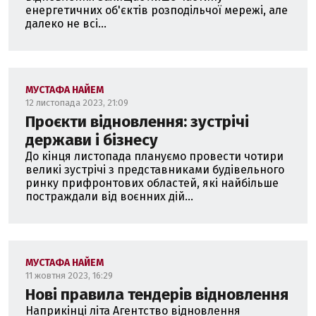
енергетичних об'єктів розподільчої мережі, але
далеко не всі...
МУСТАФА НАЙЕМ
12 листопада 2023, 21:09
Проєкти відновлення: зустрічі
держави і бізнесу
До кінця листопада плануємо провести чотири
великі зустрічі з представниками будівельного
ринку прифронтових областей, які найбільше
постраждали від воєнних дій...
МУСТАФА НАЙЕМ
11 жовтня 2023, 16:29
Нові правила тендерів відновлення
Наприкінці літа Агентство відновлення