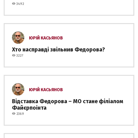
3492
ЮРІЙ КАСЬЯНОВ
Хто насправді звільнив Федорова?
3227
ЮРІЙ КАСЬЯНОВ
Відставка Федорова – МО стане філіалом
Файєрпоінта
2369