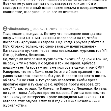
Яценюк не устает мечтать о премьерстве или хотя бы о
спикерстве и его штаб ляпает такие письма в неограниченном
количестве, наверное. Но не все их печатают.
vikakondraty
_ 08.02.2013 20:59
IP: 94.248.44.---
Тема, похоже, выдумана. Потому что последние полгода вся
пиар-машина БЮТ-Батькищины направлена на то, чтобы
поссорить Арбузова и Азарова. Еще когда Арбузов работал в
НБУ. Странно только, что свою заказуху политтехнологи
Батькищины пускают через типа незалежних журналистов УП:
Лямца, Найема, Лещенко.
Но, могут ли незалежни журналисты писать об одном и том же,
на одну и ту же тему и с одной и той же идеей: Арбузов
подсиживает Азарова – вот уже полгода в одном и том СМИ?
Наверное, что нет. Даже, если бы это и было правдой – все
равно читателям приелось бы уже. И просто так никто писать
об этом бы не стал. А тут упорно незалежна якобы преса
пропагуе одну и ту саму идею: Арбузов проты Азарова, хто
кого? То так, то эдак. То Лямец, то Найем, то Лещенко. Но тема
по сути – одна. Арбузов против Азарова. Причем понятно, что
это никому не интересно, кроме пиарщиков Батькивщины и
авторов этих опусов. Смих та й годи из цима незалежними
журналистами.