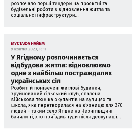
розпочало перші тендери на проектні та
будівельні роботи з відновлення житла та
соціальної інфраструктури...
МУСТАФА НАЙЕМ
9 жовтня 2023, 16:11
У Ягідному розпочинається
відбудова житла: відновлюємо
одне з найбільш постраждалих
українських сіл
Розбиті й понівечені житлові будинки,
зруйнований сільський клуб, спалена
військова техніка окупантів на вулицях та
школа, яка перетворилася на вʼязницю для 370
людей – таким село Ягідне на Чернігівщині
бачили ті, хто приїздив туди після деокупації...