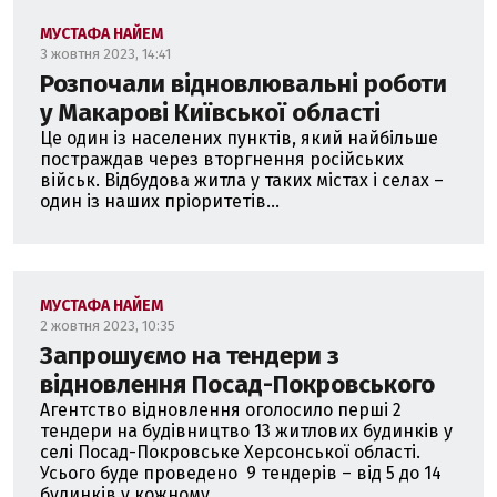
МУСТАФА НАЙЕМ
3 жовтня 2023, 14:41
Розпочали відновлювальні роботи
у Макарові Київської області
Це один із населених пунктів, який найбільше
постраждав через вторгнення російських
військ. Відбудова житла у таких містах і селах –
один із наших пріоритетів...
МУСТАФА НАЙЕМ
2 жовтня 2023, 10:35
Запрошуємо на тендери з
відновлення Посад-Покровського
Агентство відновлення оголосило перші 2
тендери на будівництво 13 житлових будинків у
селі Посад-Покровське Херсонської області.
Усього буде проведено 9 тендерів – від 5 до 14
будинків у кожному...