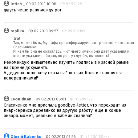
letich
_ 09.02.2013 10:08
IP: 92.52.128.---
дідусь чеше рєпу мєжду рог
replika
_ 09.02.2013 09:57
IP: 95.109.199.---
tral:
Так, может быть, Мустафа проинформирует нас грешных, – кто такая
Спасниченко.
И, кем бы она не оказалась, – от чьего имени она даёт указания и,
кто эти указания обязан, по долгу службы, выполнять?
Рекомендую внимательно изучить подпись в красной рамке
на скрине документа.
А дедушке коле хочу сказать: " вот так Коля и становятся
попередниками!"
LeonidKan
_ 09.02.2013 08:01
IP: 118.99.122.---
Спасиченко мне прислала goodbye-letter, что переходит из
пиар-сервиса деревянко на другую работу, еще в конце
января. может, реально в кабмин свалила?
Olexiij Babenko
_ 09.02.2013 07:56
IP: 46.200.151.---