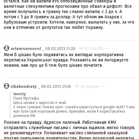
остался. Как ни валили его оппозиционные спикеры и
валютные спекулянтами прогнозами про обвал и дефолт. Все
время получалось и гривну так славно валили, с 2 до 4. А
потом с 5 до 8 гривен за доллар. А тут облом им Азаров с
Арбузовым устроили. Хотели, наверное, выпытать у них, за что
они в отлчичие от депутатов так любят Украину.
artem4ernovol
_ 08.02.2013 21:20
IP: 87.244.175.---
Мені б цікаво було подивитись як виглядає корпоративна
переписка Української правди. Розкажіть як ви погоджуєте
новини, нам про це б теж було цікаво почитати.
vikakondraty
_ 08.02.2013 21:06
IP: 94.248.44.---
leonty:
Пане Мустафа.
Щось цікаве з адресою e-mail.
Є певні сумніви. Невже прес-служба користується google-mail? У них
має бути свій поштовий домен, принайні, мали б користуватись
доменом КМ.
Похоже на правду. Адресок паленый. Работникам КМУ
отправлять служебные письма с личных ящиков, мягко говоря,
не рекомендуется. Попахивает наспех сляпанной заказухой
против очильников правительства. Вечно подающий надежды