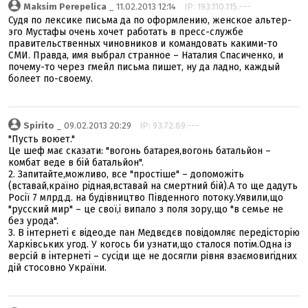
Maksim Perepelica
_ 11.02.2013 12:14
IP: 193.110.115.---
Судя по лексике письма да по оформлению, женское альтер-
эго Мустафы очень хочет работать в пресс-службе
правительственных чиновников и командовать какими-то
СМИ. Правда, имя выбрал странное – Наталия Спасиченко, и
почему-то через гмейл письма пишет, ну да ладно, каждый
болеет по-своему.
Spirito
_ 09.02.2013 20:29
IP: 93.72.89.---
"Пусть воюет."
Це шеф має сказати: "вогонь батарея,вогонь батальйон –
комбат веде в бій батальйон".
2. Запитайте,можливо, все "простіше" – допоможіть
(вставай,країно рідная,вставай на смертний бій).А то ще дадуть
Росії 7 млрд.д. на будівництво Південного потоку.Уявили,що
"русский мир" – це свої,і випало з поля зору,що "в семье не
без урода".
3. В інтернеті є відео,де пан Медвєдєв повідомляє передісторію
Харківських угод. У когось би узнати,що сталося потім.Одна із
версій в інтернеті – сусіди ще не досягли рівня взаємовигідних
дій стосовно України.