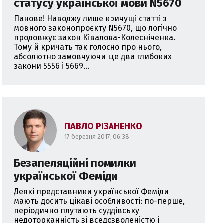
статусу української мови N5670
Панове! Наводжу лише кричущі статті з
мовного законопроєкту N5670, що логічно
продовжує закон Ківалова-Колесніченка.
Тому й кричать так голосно про нього,
абсолютно замовчуючи ще два глибоких
закони 5556 і 5669...
ПАВЛО РІЗАНЕНКО
17 березня 2017, 06:38
Безапеляційні помилки
української Феміди
Деякі представники української Феміди
мають досить цікаві особливості: по-перше,
періодично плутають суддівську
недоторканність зі вседозволеністю і