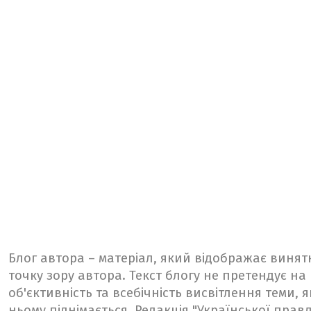
Блог автора – матеріал, який відображає винят
точку зору автора. Текст блогу не претендує на
об'єктивність та всебічність висвітлення теми, я
ньому піднімається. Редакція "Української прав