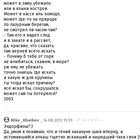
может в зиму убежало
или в языки костров.
Может в кассе иль комоде,
может где-то на природе
по лазурным берегам,
не смотрел ли часом там?
- Там его я видел след
и в закате и в рассвет,
да, красиво, что сказать
там верней всего искать
- Почему б тебе от горя
не влюбиться, скажем, в море?
уж ему не убежать
точно знаешь где искать
и какую ж для кручины
ты тогда искал причину?
всё искал бы, сокрушался,
может сам ты потерялся?
2003.
Mike_Kharkov
_ 14.08.2012 15:59
IP: 94.179.35.---
Эндорфины?:)
Да, умом я понимаю, что и гений накануне шага вперед, и
истомившийся алкаш тщетно искавший и нашедший-таки свои 2