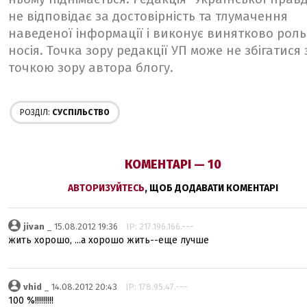
не відповідає за достовірність та тлумачення
наведеної інформації і виконує винятково роль
носія. Точка зору редакції УП може не збігатися 
точкою зору автора блогу.
РОЗДІЛ:
СУСПІЛЬСТВО
КОМЕНТАРІ — 10
АВТОРИЗУЙТЕСЬ
, ЩОБ ДОДАВАТИ КОМЕНТАРІ
jivan
_ 15.08.2012 19:36
IP: 217.196.166.---
жить хорошо, ...а хорошо жить--еще лучше
vhid
_ 14.08.2012 20:43
IP: 178.95.47.---
100 %!!!!!!!!!