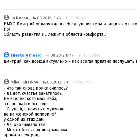
La Rossa
_ 14.08.2012 19:46
IP: 93.74.246.---
ИМХО Дмитрий обнаружил в себе дауншифтера и тащится от этог
Но!
Область развития НЕ лежит в области комфорта...
Thestory Iheard
_ 14.08.2012 17:47
IP: 95.133.148.---
Дмитрий, как всегда актуально и как всегда приятно послушать 
Mike_Kharkov
_ 14.08.2012 16:11
IP: 94.179.35.---
- Что там снова приключилось?
- Да вот, счастье закатилось.
Не вселенского масштаба,
а своё, найти бы надо
- Слушай, в память о мужчине,
не на женской половине?
у одной из этих дам
- Да, оно бывало там
- Может быть под покрывалом
аромата вечеров,