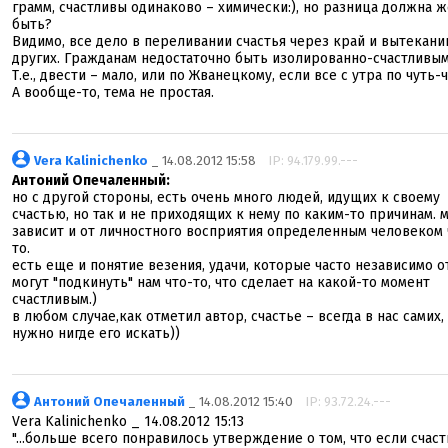
грамм, счастливы одинаково – химически:), но разница должна ж
быть?
Видимо, все дело в переливании счастья через край и вытекани
других. Гражданам недостаточно быть изолированно-счастливым
Т.е., двести – мало, или по Жванецкому, если все с утра по чуть-чут
А вообще-то, тема не простая.
Vera Kalinichenko
_ 14.08.2012 15:58
IP: 94.179.99.---
Антоний Опечаленный:
но с другой стороны, есть очень много людей, идущих к своему
счастью, но так и не приходящих к нему по каким-то причинам. 
зависит и от личностного восприятия определенным человеком 
то.
есть еще и понятие везения, удачи, которые часто независимо о
могут "подкинуть" нам что-то, что сделает на какой-то момент
счастливым.)
в любом случае,как отметил автор, счастье – всегда в нас самих,
нужно нигде его искать))
Антоний Опечаленный
_ 14.08.2012 15:40
IP: 93.72.24.---
Vera Kalinichenko _ 14.08.2012 15:13
"...больше всего понравилось утверждение о том, что если счаст