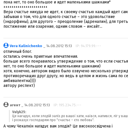
пока нет, то оно большое и идет маленькими шажками"
++++++++++++++++++++++
Вера счастье никуда не идет, к своему счастью каждый идет сам
забывая о том, что для одного счастье – это удовольствие
(эндорфины), для другого – преодоление (адреналин), для треть
постижение или озарение, одним словом – инсайт...
Vera Kalinichenko
_ 14.08.2012 15:13
IP: 94.179.99.---
отличный блог.
остались очень приятные впечатления.
больше всего понравилось утверждение о том, что если счастья
нет, то оно большое и идет маленькими шажками)
хотя, конечно, автором видео было озвучено несколько утверж
противоречащих друг другу, но ведь в целом и жизнь сама по с
амбивалентна))))
автору респект)
агент
_ 14.08.2012 15:13
IP: 195.234.75.---
Vulyk25:
Це нагадує, коли злодій заліз до вашої хати, наївся, напився, ліг у ва
і розказує господарям про "счастьє – єто любовь".
А чому Чекалкін нагадує вам злодія? Це високоосвідчена і