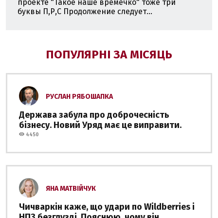
проекте "Такое наше времечко" тоже три
буквы П,Р,С Продолжение следует...
ПОПУЛЯРНІ ЗА МІСЯЦЬ
РУСЛАН РЯБОШАПКА
Держава забула про доброчесність
бізнесу. Новий Уряд має це виправити.
4450
ЯНА МАТВІЙЧУК
Чичваркін каже, що удари по Wildberries і
НПЗ безглузді. Пояснюю, чому він