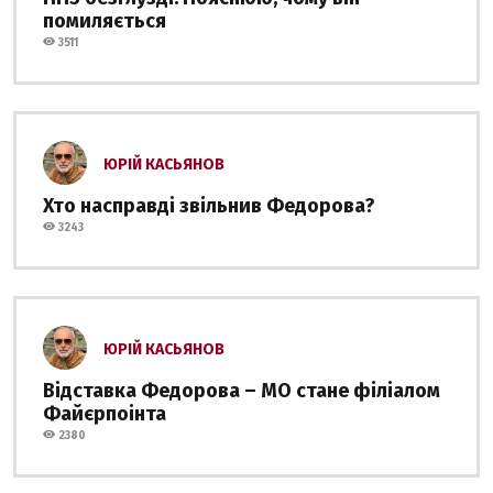
помиляється
3511
ЮРІЙ КАСЬЯНОВ
Хто насправді звільнив Федорова?
3243
ЮРІЙ КАСЬЯНОВ
Відставка Федорова – МО стане філіалом
Файєрпоінта
2380