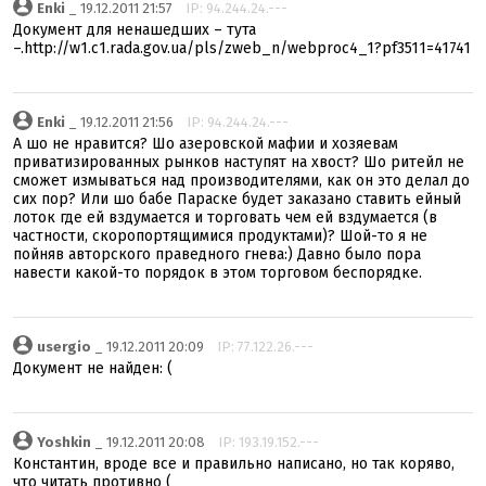
Enki
_ 19.12.2011 21:57
IP: 94.244.24.---
Документ для ненашедших – тута
–.http://w1.c1.rada.gov.ua/pls/zweb_n/webproc4_1?pf3511=41741
Enki
_ 19.12.2011 21:56
IP: 94.244.24.---
А шо не нравится? Шо азеровской мафии и хозяевам
приватизированных рынков наступят на хвост? Шо ритейл не
сможет измываться над производителями, как он это делал до
сих пор? Или шо бабе Параске будет заказано ставить ейный
лоток где ей вздумается и торговать чем ей вздумается (в
частности, скоропортящимися продуктами)? Шой-то я не
пойняв авторского праведного гнева:) Давно было пора
навести какой-то порядок в этом торговом беспорядке.
usergio
_ 19.12.2011 20:09
IP: 77.122.26.---
Документ не найден: (
Yoshkin
_ 19.12.2011 20:08
IP: 193.19.152.---
Константин, вроде все и правильно написано, но так коряво,
что читать противно (