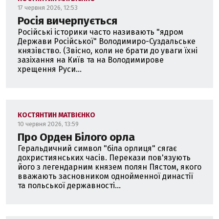
17 червня 2026, 12:53
Росія вичерпується
Російські історики часто називають "ядром
Держави Російської" Володимиро-Суздальське
князівство. (Звісно, коли не брати до уваги їхні
зазіхання на Київ та на Володимирове
хрещення Руси...
КОСТЯНТИН МАТВІЄНКО
10 червня 2026, 13:59
Про Орден Білого орла
Геральдичний символ "біла орлиця" сягає
дохристиянських часів. Перекази пов'язують
його з легендарним князем полян Пястом, якого
вважають засновником однойменної династії
та польської державності...