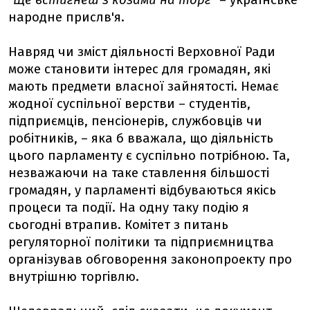
"Ще встигнеш з козами на торг"
– українське
народне прислв'я.
Навряд чи зміст діяльності Верховної Ради
може становити інтерес для громадян, які
мають предмети власної зайнятості. Немає
жодної суспільної верстви – студентів,
підприємців, пенсіонерів, службовців чи
робітників, – яка б вважала, що діяльність
цього парламенту є суспільно потрібною. Та,
незважаючи на таке ставлення більшості
громадян, у парламенті відбуваються якісь
процеси та події. На одну таку подію я
сьогодні втрапив. Комітет з питань
регуляторної політики та підприємництва
організував обговорення законопроекту про
внутрішню торгівлю.