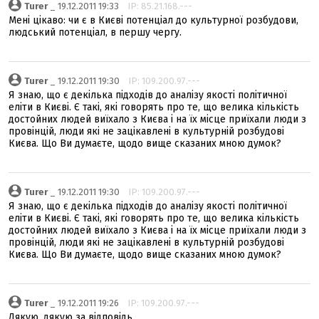
Turer
_ 19.12.2011 19:33
IP: 85.21.168.---
Мені цікаво: чи є в Києві потенціал до культурної розбудови,
людський потенціал, в першу чергу.
Turer
_ 19.12.2011 19:30
IP: 109.200.97.---
Я знаю, що є декілька підходів до аналізу якості політичної
еліти в Києві. Є такі, які говорять про те, що велика кількість
достойних людей виїхало з Києва і на їх місце приїхали люди з
провінцій, люди які не зацікавлені в культурній розбудові
Києва. Що Ви думаєте, щодо вище сказаних мною думок?
Turer
_ 19.12.2011 19:30
IP: 109.200.97.---
Я знаю, що є декілька підходів до аналізу якості політичної
еліти в Києві. Є такі, які говорять про те, що велика кількість
достойних людей виїхало з Києва і на їх місце приїхали люди з
провінцій, люди які не зацікавлені в культурній розбудові
Києва. Що Ви думаєте, щодо вище сказаних мною думок?
Turer
_ 19.12.2011 19:26
IP: 109.200.97.---
Дякую, дякую за відповідь.