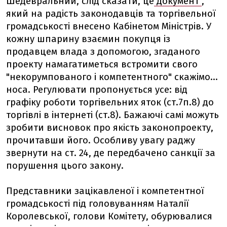
Шедевральний, слід сказати, це
документ
,
який на радість законодавців та торгівельної
громадськості внесено Кабінетом Міністрів. У
кожну шпарину взаємин покупця із
продавцем влада з допомогою, згаданого
проекту намагатиметься встромити свого
"некорумпованого і компетентного" скажімо...
носа. Регулювати пропонується усе: від
графіку роботи торгівельних яток (ст.7п.8) до
торгівлі в інтернеті (ст.8). Бажаючі самі можуть
зробити висновок про якість законопроекту,
прочитавши його. Особливу увагу раджу
звернути на ст. 24, де передбачено санкції за
порушення цього закону.
Представники зацікавленої і компетентної
громадськості під головуванням Наталії
Королевської, голови Комітету, обурювалися