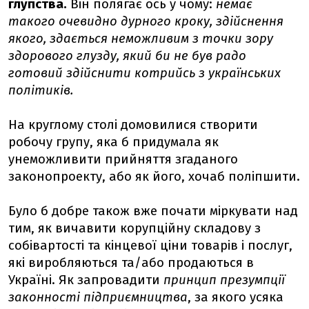
глупства.
Він полягає ось у чому:
немає
такого очевидно дурного кроку, здійснення
якого, здається неможливим з точки зору
здорового глузду, який би не був радо
готовий здійснити котрийсь з українських
політиків.
На круглому столі домовилися створити
робочу групу, яка б придумала як
унеможливити прийняття згаданого
законопроекту, або як його, хочаб поліпшити.
Було б добре також вже почати міркувати над
тим, як вичавити корупційну складову з
собівартості та кінцевої ціни товарів і послуг,
які виробляються та/або продаються в
Україні. Як запровадити
принцип презумпції
законності підприємництва
, за якого усяка