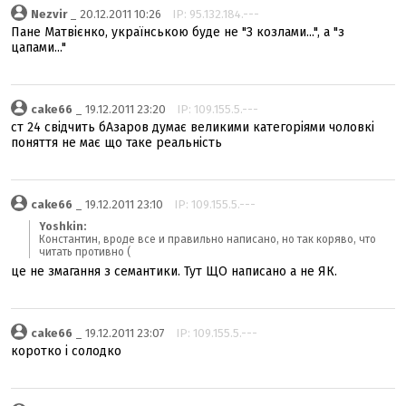
Nezvir
_ 20.12.2011 10:26
IP: 95.132.184.---
Пане Матвієнко, українською буде не "З козлами...", а "з
цапами..."
cake66
_ 19.12.2011 23:20
IP: 109.155.5.---
ст 24 свідчить бАзаров думає великими категоріями чоловкі
поняття не має що таке реальність
cake66
_ 19.12.2011 23:10
IP: 109.155.5.---
Yoshkin:
Константин, вроде все и правильно написано, но так коряво, что
читать противно (
це не змагання з семантики. Тут ЩО написано а не ЯК.
cake66
_ 19.12.2011 23:07
IP: 109.155.5.---
коротко і солодко