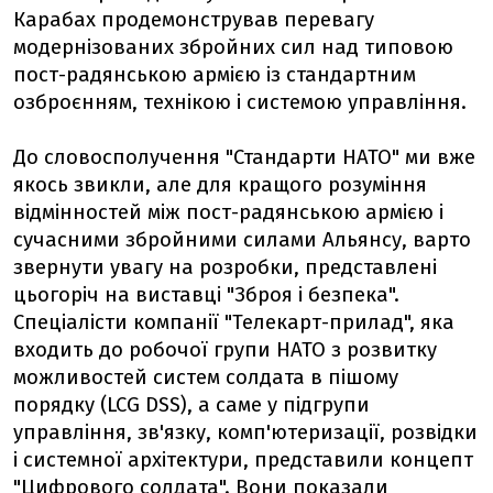
Карабах продемонстрував перевагу
модернізованих збройних сил над типовою
пост-радянською армією із стандартним
озброєнням, технікою і системою управління.
До словосполучення "Стандарти НАТО" ми вже
якось звикли, але для кращого розуміння
відмінностей між пост-радянською армією і
сучасними збройними силами Альянсу, варто
звернути увагу на розробки, представлені
цьогоріч на виставці "Зброя і безпека".
Спеціалісти компанії "Телекарт-прилад", яка
входить до робочої групи НАТО з розвитку
можливостей систем солдата в пішому
порядку (LCG DSS), а саме у підгрупи
управління, зв'язку, комп'ютеризації, розвідки
і системної архітектури, представили концепт
"Цифрового солдата". Вони показали