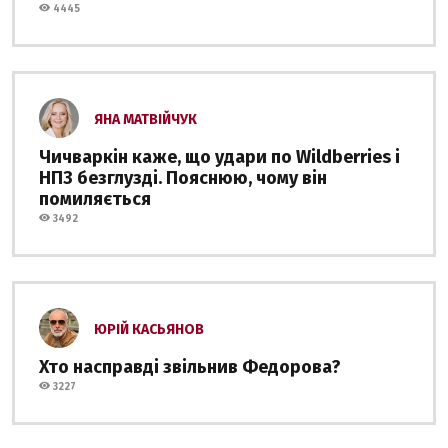
4445
ЯНА МАТВІЙЧУК
Чичваркін каже, що удари по Wildberries і
НПЗ безглузді. Пояснюю, чому він
помиляється
3492
ЮРІЙ КАСЬЯНОВ
Хто насправді звільнив Федорова?
3227