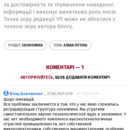
за достовірність та тлумачення наведеної
інформації і виконує винятково роль носія.
Точка зору редакції УП може не збігатися з
точкою зору автора блогу.
РОЗДІЛ:
ЕКОНОМІКА
ТЕМА:
AТАКА ПУТІНА
КОМЕНТАРІ — 1
АВТОРИЗУЙТЕСЬ
, ЩОБ ДОДАВАТИ КОМЕНТАРІ
Влад Дорошенко
_ 21.06.2021 13:19
IP: 178.158.197.---
Щодо інновацій.
Вся проблема заключается в том, что у нас явно сложилась
деградирующая структура экономики. Мы утратили
самостоятельное научно-технологическое ядро в экономике. У
нас нет необходимого комплекса высокотехнологичных
отраслей промышленности, нет собственной
микроэлектроники, собственного машиностроения, особенно