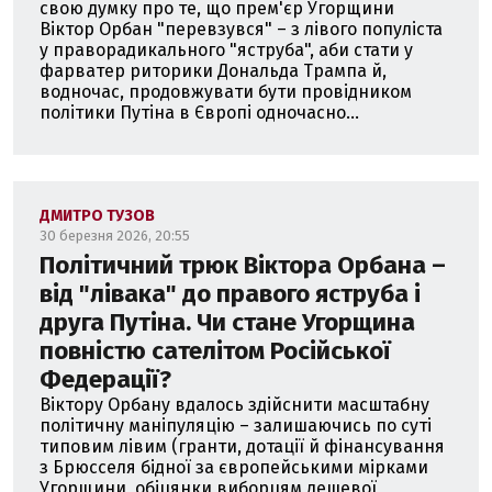
свою думку про те, що прем'єр Угорщини
Віктор Орбан "перевзувся" – з лівого популіста
у праворадикального "яструба", аби стати у
фарватер риторики Дональда Трампа й,
водночас, продовжувати бути провідником
політики Путіна в Європі одночасно...
ДМИТРО ТУЗОВ
30 березня 2026, 20:55
Політичний трюк Віктора Орбана –
від "лівака" до правого яструба і
друга Путіна. Чи стане Угорщина
повністю сателітом Російської
Федерації?
Віктору Орбану вдалось здійснити масштабну
політичну маніпуляцію – залишаючись по суті
типовим лівим (гранти, дотації й фінансування
з Брюсселя бідної за європейськими мірками
Угорщини, обіцянки виборцям дешевої