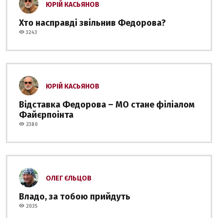
ЮРІЙ КАСЬЯНОВ
Хто насправді звільнив Федорова?
3243
ЮРІЙ КАСЬЯНОВ
Відставка Федорова – МО стане філіалом
Файєрпоінта
2380
ОЛЕГ ЄЛЬЦОВ
Владо, за тобою прийдуть
2035