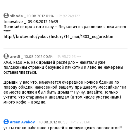
slboda
_ 10.08.2012 01:14
IP: 92.249.122.---
Innovative _ 09.08.2012 16:39
Почитайте про этого папу – Янукович в сравнении с ним ангел
****
http://krotov.info/yakov/history/14_moi/1303_nogare.htm
aret5
_ 10.08.2012 00:54
IP: 95.72.93.---
Хмм, надо же, как дрыщей распёрло – накатали уже
полдюжины страниц безумной пачкотни и явно не намерены
останавливаться.
Дрыщи, у вас что, намечается очередное ночное бдение по
поводу обидки, нанесенной вашему прыщавому мессийке? "На
ее месте должен был быть Дрыщ?" Ну-ну, давайте. Только
учтите, что старикам и инвалидам (в том числе умственным)
много кофе – вредно.
Arsen Avakov
_ 10.08.2012 00:53
IP: 2.231.60.---
ух ты скоко набежало троллей и волнующихся оппонентов!!!