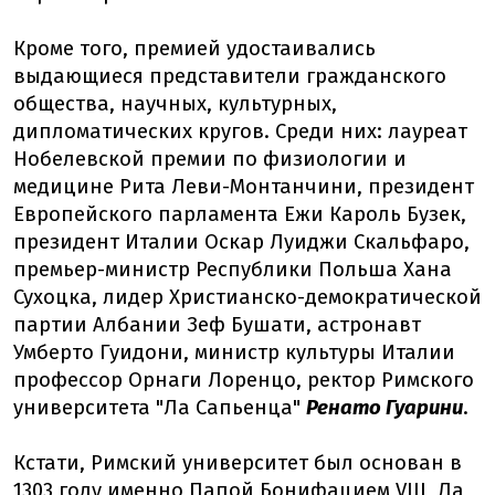
Кроме того, премией удостаивались
выдающиеся представители гражданского
общества, научных, культурных,
дипломатических кругов. Среди них: лауреат
Нобелевской премии по физиологии и
медицине Рита Леви-Монтанчини, президент
Европейского парламента Ежи Кароль Бузек,
президент Италии Оскар Луиджи Скальфаро,
премьер-министр Республики Польша Хана
Сухоцка, лидер Христианско-демократической
партии Албании Зеф Бушати, астронавт
Умберто Гуидони, министр культуры Италии
профессор Орнаги Лоренцо, ректор Римского
университета "Ла Сапьенца"
Ренато Гуарини
.
Кстати, Римский университет был основан в
1303 году именно Папой Бонифацием VIII, Ла