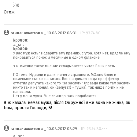
.
;-)))
Отож
ганна-ахметова
_ 10.08.2012 08:31
IP: 93.74.80.---
kp0808:
a_sn:
kp0808:
У Вас муж есть? Подарите ему премию, с утра. Хотя нет, врядле ему
понравиться понос и месячные в одном флаконе.
з.ы. именно такое мнение складывается читая Ваши посты.
ПО теме. Ну дали и дали, ничего страшного. МОжно было и
поменьше статью написать. Вон например когда проффесор
отметил депутата какого то "за заслуги" (правда какие там заслуги
никто так и непонял, он (депутат) – тушка), так нигде почти и не
написали.
Нет у меня мужа. Мне свингер пати подобаются.
Я ж казала, немає мужа, після Окружної вже вона не жінка, як
Інна, прости Господи, Б!
ганна-ахметова
_ 10.08.2012 08:29
IP: 93.74.80.---
a_sn: