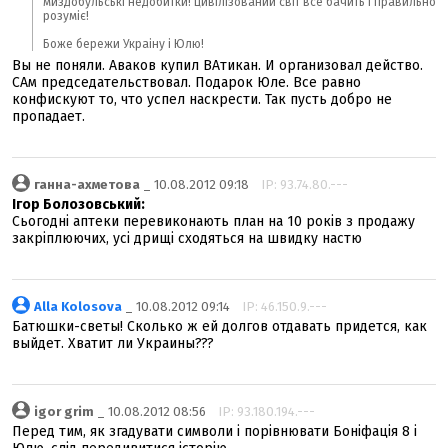
миздобульські недобитки! цивілізований світ все бачить і правильно
розуміє!
Боже бережи Украіну і Юлю!
Вы не поняли. Аваков купил ВАтикан. И организовал действо.
САм председательствовал. Подарок Юле. Все равно
конфискуют то, что успел наскрести. Так пусть добро не
пропадает.
ганна-ахметова
_ 10.08.2012 09:18
IP: 93.74.80.---
Ігор Болозовський:
Cьогодні аптеки перевиконають план на 10 років з продажу
закріплюючих, усі дрищі сходяться на швидку настю
Alla Kolosova
_ 10.08.2012 09:14
IP: 46.150.9.---
Батюшки-светы! Сколько ж ей долгов отдавать придется, как
выйдет. Хватит ли Украины???
igor grim
_ 10.08.2012 08:56
IP: 93.180.194.---
Перед тим, як згадувати символи і порівнювати Боніфація 8 і