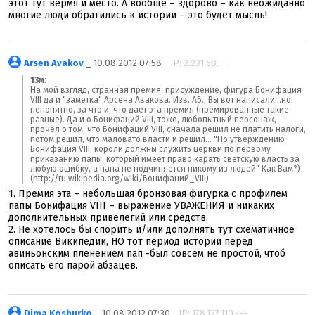
этот тут вермя и место. А вообще – здорово – как неожиданно
многие люди обратились к истории – это будет мысль!
Arsen Avakov
_ 10.08.2012 07:58
IP: 2.231.60.---
13м:
На мой взгляд, странная премия, присуждение, фигура Бонифация
VIII да и "заметка" Арсена Авакова. Изв. АБ., Вы вот написали...но
непонятно, за что и, что дает эта премия (премированные такие
разные). Да и о Бонифаций VIII, тоже, любопытный персонаж,
прочел о том, что Бонифаций VIII, сначала решил не платить налоги,
потом решил, что маловато власти и решил... "По утверждению
Бонифация VIII, короли должны служить церкви по первому
приказанию папы, который имеет право карать светскую власть за
любую ошибку, а папа не подчиняется никому из людей" Как Вам?)
(http://ru.wikipedia.org/wiki/Бонифаций_VIII).
1. Премия эта – небольшая бронзовая фигурка с профилем
папы Бонифация VIII – выражение УВАЖЕНИЯ и никаких
дополнительных привелегий или средств.
2. Не хотелось бы спорить и/или дополнять тут схематичное
описание Википедии, НО тот период истории перед
авиньонским пленением пап -был совсем не простой, чтоб
описать его парой абзацев.
Dima Koshurko
_ 10.08.2012 07:30
IP: 178.137.110.---