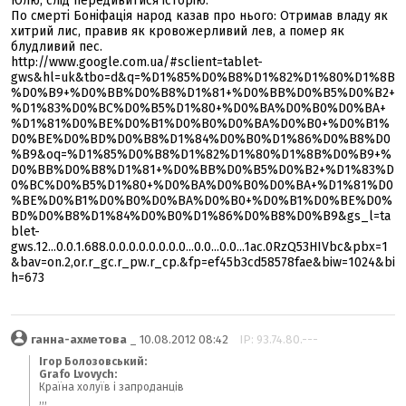
Юлю, слід передивитися історію.
По смерті Боніфація народ казав про нього: Отримав владу як
хитрий лис, правив як кровожерливий лев, а помер як
блудливий пес.
http://www.google.com.ua/#sclient=tablet-
gws&hl=uk&tbo=d&q=%D1%85%D0%B8%D1%82%D1%80%D1%8B
%D0%B9+%D0%BB%D0%B8%D1%81+%D0%BB%D0%B5%D0%B2+
%D1%83%D0%BC%D0%B5%D1%80+%D0%BA%D0%B0%D0%BA+
%D1%81%D0%BE%D0%B1%D0%B0%D0%BA%D0%B0+%D0%B1%
D0%BE%D0%BD%D0%B8%D1%84%D0%B0%D1%86%D0%B8%D0
%B9&oq=%D1%85%D0%B8%D1%82%D1%80%D1%8B%D0%B9+%
D0%BB%D0%B8%D1%81+%D0%BB%D0%B5%D0%B2+%D1%83%D
0%BC%D0%B5%D1%80+%D0%BA%D0%B0%D0%BA+%D1%81%D0
%BE%D0%B1%D0%B0%D0%BA%D0%B0+%D0%B1%D0%BE%D0%
BD%D0%B8%D1%84%D0%B0%D1%86%D0%B8%D0%B9&gs_l=ta
blet-
gws.12...0.0.1.688.0.0.0.0.0.0.0.0...0.0...0.0...1ac.0RzQ53HIVbc&pbx=1
&bav=on.2,or.r_gc.r_pw.r_cp.&fp=ef45b3cd58578fae&biw=1024&bi
h=673
ганна-ахметова
_ 10.08.2012 08:42
IP: 93.74.80.---
Ігор Болозовський:
Grafo Lvovych:
Країна холуїв і запроданців
,,,