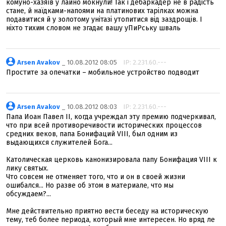
комуно-хазяїв у лайно мокнули! Так і дебаркадер не в радість
стане, й наїдками-напоями на платинових тарілках можна
подавитися й у золотому унітазі утопитися від заздрощів. І
ніхто тихим словом не згадає вашу уПиРську шваль
Arsen Avakov
_ 10.08.2012 08:05
IP: 2.231.60.---
Простите за опечатки – мобильное устройство подводит
Arsen Avakov
_ 10.08.2012 08:03
IP: 2.231.60.---
Папа Иоан Павел II, когда учреждал эту премию подчеркивал,
что при всей противоречивости исторических процессов
средних веков, папа Бонифаций VIII, был одним из
выдающихся служителей Бога...
Католическая церковь канонизировала папу Бонифация VIII к
лику святых.
Что совсем не отменяет того, что и он в своей жизни
ошибался... Но разве об этом в материале, что мы
обсуждаем?...
Мне действительно приятно вести беседу на историческую
тему, теб более периода, который мне интересен. Но вряд ле