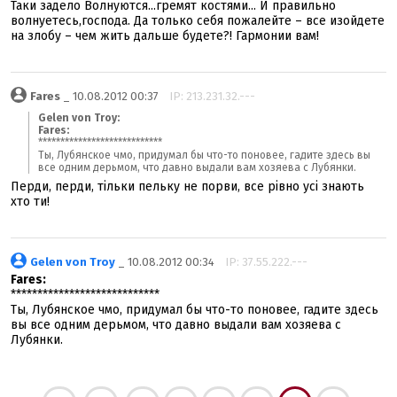
Таки задело Волнуются...гремят костями... И правильно
волнуетесь,господа. Да только себя пожалейте – все изойдете
на злобу – чем жить дальше будете?! Гармонии вам!
Fares
_ 10.08.2012 00:37
IP: 213.231.32.---
Gelen von Troy:
Fares:
****************************
Ты, Лубянское чмо, придумал бы что-то поновее, гадите здесь вы
все одним дерьмом, что давно выдали вам хозяева с Лубянки.
Перди, перди, тільки пельку не порви, все рівно усі знають
хто ти!
Gelen von Troy
_ 10.08.2012 00:34
IP: 37.55.222.---
Fares:
****************************
Ты, Лубянское чмо, придумал бы что-то поновее, гадите здесь
вы все одним дерьмом, что давно выдали вам хозяева с
Лубянки.