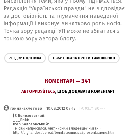
висвітлення теми, яка у ньому піднімається.
Редакція "Української правди" не відповідає
за достовірність та тлумачення наведеної
інформації і виконує винятково роль носія.
Точка зору редакції УП може не збігатися з
точкою зору автора блогу.
РОЗДІЛ:
ПОЛІТИКА
ТЕМА:
СПРАВА ПРОТИ ТИМОШЕНКО
КОМЕНТАРІ — 341
АВТОРИЗУЙТЕСЬ
, ЩОБ ДОДАВАТИ КОМЕНТАРІ
ганна-ахметова
_ 10.08.2012 09:43
IP: 93.74.80.---
[B Болозовський:
___Enki:
Ігор Болозовський:
Ты сам напросился. Английским владеешь? Читай –
http://digilander.libero.it/bonifaciomusica/presentazione.htm