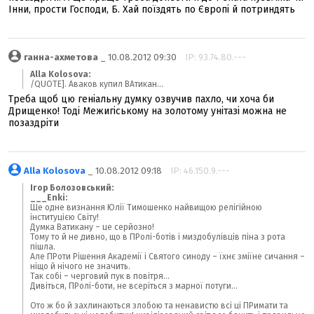
Інни, прости Господи, Б. Хай поїздять по Європі й потриндять
ганна-ахметова
_ 10.08.2012 09:30
IP: 93.74.80.---
Alla Kolosova:
/QUOTE]. Аваков купил ВАтикан...
Треба щоб цю геніальну думку озвучив пахло, чи хоча би
Дрищенко! Тоді Межигіському на золотому унітазі можна не
позаздріти
Alla Kolosova
_ 10.08.2012 09:18
IP: 46.150.9.---
Ігор Болозовський:
___Enki:
Ще одне визнання Юлії Тимошенко найвищою релігійною
інституцією Світу!
Думка Ватикану – це серйозно!
Тому то й не дивно, що в ПРолі-ботів і миздобулівців піна з рота
пішла.
Але ПРоти Рішення Академії і Святого синоду – їхнє зміїне сичання –
ніщо й нічого не значить.
Так собі – черговий пук в повітря...
Дивіться, ПРолі-боти, не всеріться з марної потуги...
Ото ж бо й захлинаються злобою та ненавистю всі ці ПРимати та