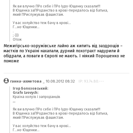
Як ви влучно ПРо себе і ПРо Іудо-Ющенку сказали!!!
В Ющенка заПРоданство в крові-передалось від батька,
який ПРислужував фашистам.
У вас холуйство теж бачу в крові...
Г...но-Ющенки...
.
;-)))
Отож
Межигірсько-хоружівське лайно аж кипить від заздрощів –
маєтків по Україні нахапали, дурний лохотрахт надурили й
обідрали, а поваги в Європі не мають. І ніякий Порошенко не
поможе
ганна-ахметова
_ 10.08.2012 08:32
IP: 93.74.80.---
Ігор Болозовський:
Grafo Lvovych:
Країна холуїв і запроданців
,,,
Як ви влучно ПРо себе і ПРо Іудо-Ющенку сказали!!!
В Ющенка заПРоданство в крові-передалось від батька,
який ПРислужував фашистам.
У вас холуйство теж бачу в крові...
Г...но-Ющенки...