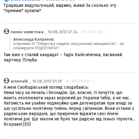
Традиция индульгенций, видимо, жива! За сколько эту
"премию" купили?
ганна-ахметова
_ 10.08.2012 07:24
IP: 93.74.80.---
Александр Капралов:
А премию от "Общества защиты сексуальных меньшинств"... не
планируете ПОДОГНАТЬ!?
Там вже є сталий кандидат – Гадік Калісніченка, пасивний
партнер ГОлуба
arsenal6
_ 10.08.2012 01:29
IP: 195.29.156.---
А мені Свободівський погляд сподобавсь:
Нема часу на печаль і безнадію. Це, власне, ті почуття, що
мають охоплювати зараз ворожий до України табір, а не нас.
Натомість ми узайве подякуймо цим дегенератам при владі за
цю суспільно-політичну темінь перед світанком. Вони останні з
радянських виродків, що приречені віджити свої лічені
політичні дні. Ще ніколи не було так радісно від їхньої глупоти...
Яскраво!:)))))