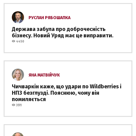
РУСЛАН РЯБОШАПКА
Держава забула про доброчесність
бізнесу. Новий Уряд має це виправити.
4450
ЯНА МАТВІЙЧУК
Чичваркін каже, що удари по Wildberries і
НПЗ безглузді. Пояснюю, чому він
помиляється
3511