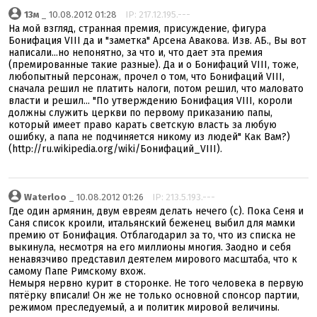
13м
_ 10.08.2012 01:28
IP: 217.12.195.---
На мой взгляд, странная премия, присуждение, фигура
Бонифация VIII да и "заметка" Арсена Авакова. Изв. АБ., Вы вот
написали...но непонятно, за что и, что дает эта премия
(премированные такие разные). Да и о Бонифаций VIII, тоже,
любопытный персонаж, прочел о том, что Бонифаций VIII,
сначала решил не платить налоги, потом решил, что маловато
власти и решил... "По утверждению Бонифация VIII, короли
должны служить церкви по первому приказанию папы,
который имеет право карать светскую власть за любую
ошибку, а папа не подчиняется никому из людей" Как Вам?)
(http://ru.wikipedia.org/wiki/Бонифаций_VIII).
Waterloo
_ 10.08.2012 01:26
IP: 213.5.193.---
Где один армянин, двум евреям делать нечего (с). Пока Сеня и
Саня список кроили, итальянский беженец выбил для мамки
премию от Бонифация. Отблагодарил за то, что из списка не
выкинула, несмотря на его миллионы многия. Заодно и себя
ненавязчиво представил деятелем мирового масштаба, что к
самому Папе Римскому вхож.
Немыря нервно курит в сторонке. Не того человека в первую
пятёрку вписали! Он же не только основной спонсор партии,
режимом преследуемый, а и политик мировой величины.