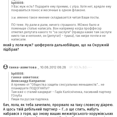
kp0808:
У Вас муж есть? Подарите ему премию, с утра. Хотя нет, врядле ему
понравиться понос и месячные в одном флаконе.
з.ы. именно такое мнение складывается читая Ваши посты.
ПО теме. Ну дали и дали, ничего страшного. МОжно было и
поменьше статью написать. Вон например когда проффесор
отметил депутата какого то "за заслуги" (правда какие там заслуги
никто так и непонял, он (депутат) – тушка), так нигде почти и не
написали.
який у лоли муж? шоферюга-дальнобійщик, що на Окружній
підібрав?
ганна-ахметова
_ 10.08.2012 08:28
IP: 93.74.80.---
kp0808:
ганна-ахметова:
Александр Капралов:
А премию от "Общества защиты сексуальных меньшинств"... не
планируете ПОДОГНАТЬ!?
Там вже є сталий кандидат – Гадік Калісніченка, пасивний партнер
ГОлуба
Пиши па русски падлюка.
бач, лола, як теба зачепило, прорвало на таку словесну діарею.
А щось твій дебільний партнер – Г...о ще спить, мабуть
набрався з горя, що знову ваших межигірського-хоружівських