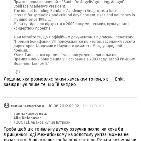
Прм отседова и начинай – "Sante De Angelis' greeting, Anagni'
Boniface'Academy's President
The idea of founding Boniface Academy in Anagni, as a fulcrum of
interest for spreading and cultural development, rises and nourishes in
my mind since 1995, ..."
Мова тут йде про відкриття в 2009 року мистецьких, культурних і
концертних проектів.
А ви читайте те, що є офіційним документом з підписом і печаткою:
"Премия Бонифация VIII присуждается по итогам заседания совета
директоров Академии и Научного комитета Международной
премии.
Юлии Тимошенко премия была присуждена единогласно.
Премия имени Бонифация VIII основана в 2003 году Папой Римским
Иоанном Павлом II."
.
;-)))
Людина, яка розмовляє таким хамським тоном, як __Enki:,
завжди чує лише те, що їй вигідно
ганна-ахметова
_ 10.08.2012 09:32
IP: 93.74.80.---
ганна-ахметова:
Alla Kolosova:
/QUOTE]. Аваков купил ВАтикан...
Треба щоб цю геніальну думку озвучив пахло, чи хоча би
Дрищенко! Тоді Межигіському на золотому унітазі можна не
позаздріти. А ще краще треба донести її до Рената кузьміна чи