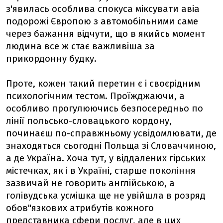
з'явилась особлива спокуса міксувати авіа
подорожі Європою з автомобільними саме
через бажання відчути, що в якийсь момент
людина все ж стає важливіша за
прикордонну будку.
Проте, кожен такий перетин є і своєрідним
психологічним тестом. Проїжджаючи, а
особливо прогулюючись безпосередньо по
лінії польсько-словацького кордону,
починаєш по-справжньому усвідомлювати, де
знаходяться сьогодні Польща зі Словаччиною,
а де Україна. Хоча тут, у віддалених гірських
містечках, як і в Україні, старше покоління
зазвичай не говорить англійською, а
голівудська усмішка ще не увійшла в розряд
обов"язкових атрибутів кожного
представника сфери послуг, але в цих