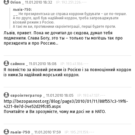
0rion
_ 11.01.2010 18:32
IP: 192.251.226.---
львів-750:
__ Не президентська це справа кордони будувати – це по-перше.
А по-друге, щоб був надійний кордон, треба запроваджувати
візовий режим з Росією.
А такі як ви, противники євроінтеграції, перші будете проти.
Львів, привет. Пока не дочитал до сюдова, думал тебя
подменили. Слава Богу, это ты – только ты могёшь так про
президента и про Россию...
саймон
_ 11.01.2010 18:08
IP: 193.41.186.---
Я повністю за візовий режим із Росією і за повноцінний кордон
із ними.За надійний морський кордон.
євроінтегратор
_ 11.01.2010 18:05
IP: 193.47.137.---
http://bezopasnost.org/Blog/page3/2010/01/11/88f557c3-19f6-
4221-8e7d-34e52d29fc85.aspx
Почитайте и Ви зрозумієте, чому ми досі не в НАТО.
львів-750
_ 11.01.2010 17:59
IP: 195.211.159.---