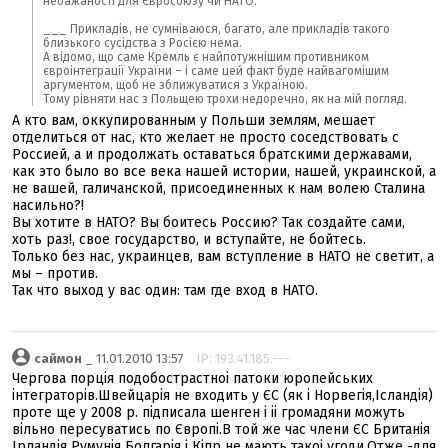
небажаності для Євросоюзу чи НАТО.
___ Прикладів, не сумніваюся, багато, але прикладів такого
близького сусідства з Росією нема.
А відомо, що саме Кремль є найпотужнішим противником
євроінтеграції України – і саме цей факт буде найвагомішим
аргументом, щоб не зближуватися з Україною.
Тому рівняти нас з Польщею трохи недоречно, як на мій погляд.
А кто вам, оккупированным у Польши землям, мешает
отделиться от нас, кто желает не просто соседствовать с
Россией, а и продолжать оставаться братскими державами,
как это было во все века нашей истории, нашей, украинской, а
не вашей, галичанской, присоединенных к нам волею Сталина
насильно?!
Вы хотите в НАТО? Вы боитесь Россию? Так создайте сами,
хоть раз!, свое государство, и вступайте, не бойтесь.
Только без нас, украинцев, вам вступление в НАТО не светит, а
мы – против.
Так что выход у вас один: там где вход в НАТО.
саймон
_ 11.01.2010 13:57
IP: 193.41.185.---
Чергова порція подобострастноі патоки юропейських
інтеграторів.Швейцарія не входить у ЄС (як і Норвегія,Ісландія)
проте ще у 2008 р. підписала шенген і іі громадяни можуть
вільно пересуватись по Європі.В той же час члени ЄС Британія
Ірландія Румунія Болгарія і Кіпр не мають такоі угоди.Отже -для