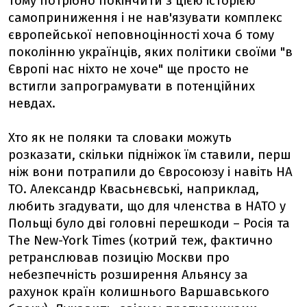
Тому потрібно покінчити з цією історією
самоприниження і не нав'язувати комплекс
європейської неповноцінності хоча б тому
поколінню українців, яких політики своїми "в
Європі нас ніхто не хоче" ще просто не
встигли запрограмувати в потенційних
невдах.
Хто як не поляки та словаки можуть
розказати, скільки підніжок їм ставили, перш
ніж вони потрапили до Євросоюзу і навіть НА
ТО. Александр Квасьнєвські, наприклад,
любить згадувати, що для членства в НАТО у
Польщі було дві головні перешкоди – Росія та
The New-York Times (котрий теж, фактично
ретранслював позицію Москви про
небезпечність розширення Альянсу за
рахунок країн колишнього Варшавського