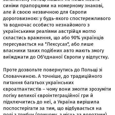
синіми прапорцями на номерному знакові,
але й своєю незвичною для Європи
дороговизною: у будь-якого спостережливого
та водночас особисто незнайомого з
українськими реаліями австрійця могло
скластись враження, що або 90% українців
пересувається на "Лексусах", або лише
власники таких подібних авто мають змогу
виїжджати до Об'єднаної Європи у відпустку.
Проте дозвольте повернутись до Польщі зі
Словаччиною. А точніше, до традиційного
питання багатьох українських
євроатлантистів – чому вони змогли зрозуміти
логіку великої євроінтеграційної гри й
підключитись до неї, а Україна вирішила
поспостерігати за тим, що відбувається на
полі з трибун (причому, з місць за воротами).