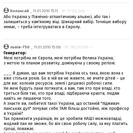
Колаксай
_ 11.01.2010 15:11
IP: 77.120.248.---
Або Україна у Північно-атлантичному альянсі, або так і
залишиться у кам'яному віці. Шикарний вибір. Точніше вибору
немає, – треба інтегруватися в Європу.
львів-750
_ 11.01.2010 15:08
IP: 195.211.159.---
Генератор:
Мені потрібна не Європа, мені потрібна Велика Україна,
з метою та планом розвитку, домінуюча у своєму регіоні.
___ Я думаю, що вам потрібна Україна ось така, якою вона є
вже стільки років. Бо в ній ви не живете, не вчите дітей – це
для вас колонія ресурсів, землі і дешевої робочої сили.
Не мені будуть пани потикати, а вам, тим хто при владі, хто
треться біля тих, хто при владі, підбираючи крихти, людям
навіть не лишаючи того.
А знаєте ви, любителі такої України, що останній "підмивач
панських дуп" почуває себе ТАМ більш достойно, ніж професор
в Україні?
Так принизити українців, як це зробили НАШІ можновладці,
жодний пан не зможе, бо він свою робочу силу, за яку платить
гроші, поважає.