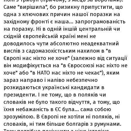
Саме "вирішила", бо ризикну припустити, що
одна з ключових причин нашої поразки на
західному фронті є наша... запрограмованість
на поразку. Ні в одній іншій центральній чи
східній європейській країні мені не
доводилось чути абсолютно неадекватний
вислів з садомазохістським нахилом в "в
Європі нас ніхто не хоче" (залежно від ситуації
він модифікується на "в Євросоюзі нас ніхто не
хоче" або "в НАТО нас ніхто не чекає"), яким
зараз направо і наліво небезпечно
розкидаються українські кандидати в
президенти. І не тому, що в поляків чи
словаків не було такого відчуття, а тому, що
їхня небажаність в ЄС була... сама собою
зрозумілою. В Європі не хотіли ні поляків, ні
словаків, ні тим більше болгарів з румунами.