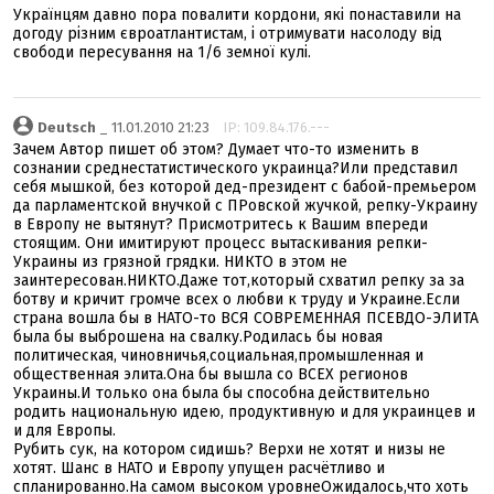
Українцям давно пора повалити кордони, які понаставили на
догоду різним євроатлантистам, і отримувати насолоду від
свободи пересування на 1/6 земної кулі.
Deutsch
_ 11.01.2010 21:23
IP: 109.84.176.---
Зачем Автор пишет об этом? Думает что-то изменить в
сознании среднестатистического украинца?Или представил
себя мышкой, без которой дед-президент с бабой-премьером
да парламентской внучкой с ПРовской жучкой, репку-Украину
в Европу не вытянут? Присмотритесь к Вашим впереди
стоящим. Они имитируют процесс вытаскивания репки-
Украины из грязной грядки. НИКТО в этом не
заинтересован.НИКТО.Даже тот,который схватил репку за за
ботву и кричит громче всех о любви к труду и Украине.Если
страна вошла бы в НАТО-то ВСЯ СОВРЕМЕННАЯ ПСЕВДО-ЭЛИТА
была бы выброшена на свалку.Родилась бы новая
политическая, чиновничья,социальная,промышленная и
общественная элита.Она бы вышла со ВСЕХ регионов
Украины.И только она была бы способна действительно
родить национальную идею, продуктивную и для украинцев и
и для Европы.
Рубить сук, на котором сидишь? Верхи не хотят и низы не
хотят. Шанс в НАТО и Европу упущен расчётливо и
спланированно.На самом высоком уровнеОжидалось,что хоть