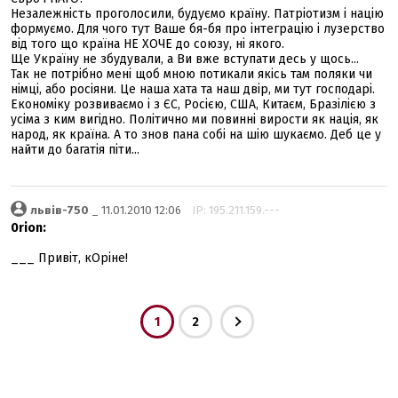
Незалежність проголосили, будуємо країну. Патріотизм і націю
формуємо. Для чого тут Ваше бя-бя про інтеграцію і лузерство
від того що країна НЕ ХОЧЕ до союзу, ні якого.
Ще Україну не збудували, а Ви вже вступати десь у щось...
Так не потрібно мені щоб мною потикали якісь там поляки чи
німці, або росіяни. Це наша хата та наш двір, ми тут господарі.
Економіку розвиваємо і з ЄС, Росією, США, Китаєм, Бразілією з
усіма з ким вигідно. Політично ми повинні вирости як нація, як
народ, як країна. А то знов пана собі на шію шукаємо. Деб це у
найти до багатія піти...
львів-750
_ 11.01.2010 12:06
IP: 195.211.159.---
0rion:
___ Привіт, кОріне!
1
2