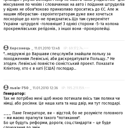
міксування по чехіях і словачиннах на авто і поідання штруделів
у віднях не обов"язково принизливо проситись до ЄС. Але ж
нашим ліберастам- євроінтеграторам дуже вже хочеться
поскоріше до кого-не приєднатись.Що там суверенітет
Украіни -штруделі -головніше! З однієі сторони -5-та колона
прокремлівських регідонів., з іншоі вони -проюропейці.
Херсонець
_ 11.01.2010 13:48
IP: 69.172.74.---
"...недружні до Варшави спецслужби знайшли польку за
походженням Левінські, аби дискредитувати Польщу..." Не
згоден. Левінські повністю сіоністський проект. Показати
Клінтону, хто є в хаті (США) господар...
львів-750
_ 11.01.2010 12:36
IP: 195.211.159.---
Генератор:
Так не потрібно мені щоб мною потикали якісь там поляки чи
німці, або росіяни. Це наша хата та наш двір, ми тут господарі.
___ Пане Генераторе, ви – відстой, бо не розумієте головного
– ми маємо прагнути такого "потикання".
Бо це будуть реформи, дороги, соц.стандарти – це буде
спонукання до змін.