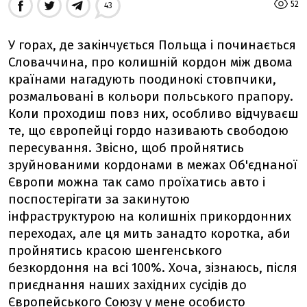
52
43
У горах, де закінчується Польща і починається
Словаччина, про колишній кордон між двома
країнами нагадують поодинокі стовпчики,
розмальовані в кольори польського прапору.
Коли проходиш повз них, особливо відчуваєш
те, що європейці гордо називають свободою
пересування. Звісно, щоб пройнятись
зруйнованими кордонами в межах Об'єднаної
Європи можна так само проїхатись авто і
поспостерігати за закинутою
інфраструктурою на колишніх прикордонних
переходах, але ця мить занадто коротка, аби
пройнятись красою шенгенського
безкордоння на всі 100%. Хоча, зізнаюсь, після
приєднання наших західних сусідів до
Європейського Союзу у мене особисто