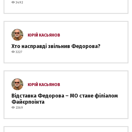
3492
ЮРІЙ КАСЬЯНОВ
Хто насправді звільнив Федорова?
3227
ЮРІЙ КАСЬЯНОВ
Відставка Федорова – МО стане філіалом
Файєрпоінта
2369