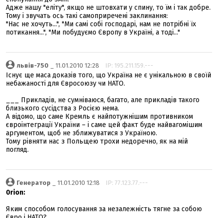
Адже нашу "еліту", якщо не штовхати у спину, то їм і так добре.
Тому і звучать ось такі самоприречені заклинання:
"Нас не хочуть...", "Ми самі собі господарі, нам не потрібні їх
потикання...", "Ми побудуємо Європу в Україні, а тоді..."
львів-750
_ 11.01.2010 12:28
IP: 195.211.159.---
Існує ще маса доказів того, що Україна не є унікальною в своїй
небажаності для Євросоюзу чи НАТО.
___ Прикладів, не сумніваюся, багато, але прикладів такого
близького сусідства з Росією нема.
А відомо, що саме Кремль є найпотужнішим противником
євроінтеграції України – і саме цей факт буде найвагомішим
аргументом, щоб не зближуватися з Україною.
Тому рівняти нас з Польщею трохи недоречно, як на мій
погляд.
Генератор
_ 11.01.2010 12:18
IP: 77.123.77.---
0rion:
Яким способом голосування за незалежність тягне за собою
Євро і НАТО?