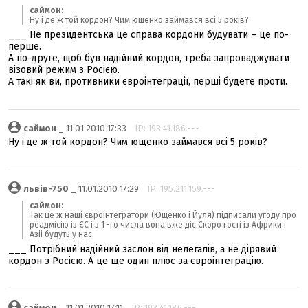
саймон:
Ну і де ж той кордон? Чим ющенко займався всі 5 років?
___ Не президентська це справа кордони будувати – це по-
перше.
А по-друге, щоб був надійний кордон, треба запроваджувати
візовий режим з Росією.
А такі як ви, противники євроінтеграції, перші будете проти.
саймон
_ 11.01.2010 17:33
IP: 193.41.186.---
Ну і де ж той кордон? Чим ющенко займався всі 5 років?
львів-750
_ 11.01.2010 17:29
IP: 195.211.159.---
саймон:
Так це ж наші євроінтегратори (Ющенко і Йуля) підписали угоду про
реадмісію із ЄС і з 1 -го числа вона вже діє.Скоро гості із Африки і
Азіі будуть у нас.
___ Потрібний надійний заслон від нелегалів, а не дірявий
кордон з Росією. А це ще один плюс за євроінтеграцію.
саймон
_ 11.01.2010 17:11
IP: 193.41.186.---