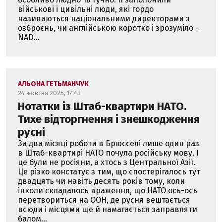
військові і цивільні люди, які гордо
називаються національними директорами з
озброєнь, чи англійською коротко і зрозуміло –
NAD...
АЛЬОНА ГЕТЬМАНЧУК
24 жовтня 2025, 17:43
Нотатки із Штаб-квартири НАТО.
Тихе відторгнення і знешкодження
русні
За два місяці роботи в Брюсселі лише один раз
в Штаб-квартирі НАТО почула російську мову. І
це були не росіяни, а хтось з Центральної Азії.
Це різко констатує з тим, що спостерігалось тут
двадцять чи навіть десять років тому, коли
інколи складалось враження, що НАТО ось-ось
перетвориться на ООН, де русня вештається
всюди і місцями ще й намагається заправляти
балом...