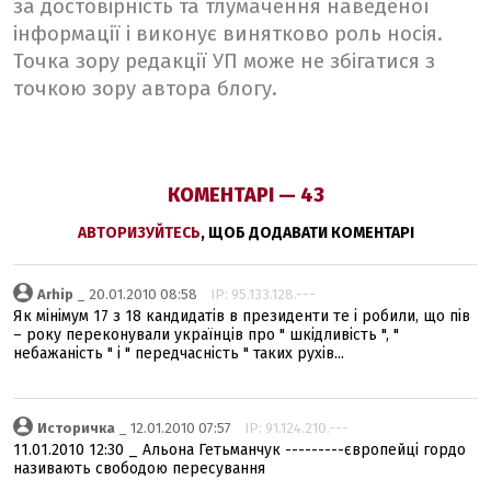
за достовірність та тлумачення наведеної
інформації і виконує винятково роль носія.
Точка зору редакції УП може не збігатися з
точкою зору автора блогу.
КОМЕНТАРІ — 43
АВТОРИЗУЙТЕСЬ
, ЩОБ ДОДАВАТИ КОМЕНТАРІ
Arhip
_ 20.01.2010 08:58
IP: 95.133.128.---
Як мінімум 17 з 18 кандидатів в президенти те і робили, що пів
– року переконували українців про " шкідливість ", "
небажаність " і " передчасність " таких рухів...
Историчка
_ 12.01.2010 07:57
IP: 91.124.210.---
11.01.2010 12:30 _ Альона Гетьманчук ---------європейці гордо
називають свободою пересування