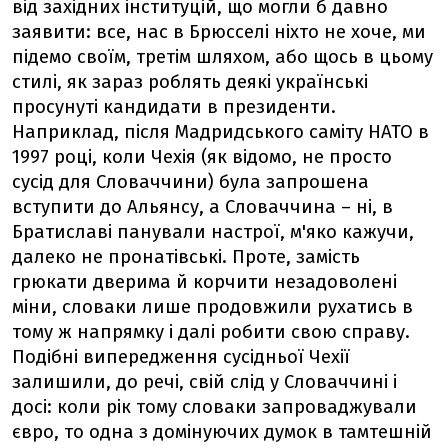
від західних інституцій, що могли б давно
заявити: все, нас в Брюсселі ніхто не хоче, ми
підемо своїм, третім шляхом, або щось в цьому
стилі, як зараз роблять деякі українські
просунуті кандидати в президенти.
Наприклад, після Мадридського саміту НАТО в
1997 році, коли Чехія (як відомо, не просто
сусід для Словаччини) була запрошена
вступити до Альянсу, а Словаччина – ні, в
Братиславі панували настрої, м'яко кажучи,
далеко не пронатівські. Проте, замість
грюкати дверима й корчити незадоволені
міни, словаки лише продовжили рухатись в
тому ж напрямку і далі робити свою справу.
Подібні випередження сусідньої Чехії
залишили, до речі, свій слід у Словаччині і
досі: коли рік тому словаки запроваджували
євро, то одна з домінуючих думок в тамтешній