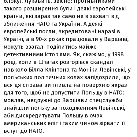
блоку). Лукавить, звісно: противниками
такого розширення були і деякі європейські
країни, які зараз так само не в захваті від
зближення НАТО та України. А деякі
європейські посли, акредитовані наразі в
Україні, а в 90-х роках працювали у Варшаві,
можуть взагалі поділитись майже
детективними історіями. Як, скажімо, у 1998
році, коли в Штатах розгорівся скандал
навколо Білла Клінтона та Моніки Левінські, у
польських політичних колах запідозрили, що
вся ця справа випливла на поверхню якраз
для того, щоб не допустити Польщу в НАТО:
мовляв, недружні до Варшави спецслужби
знайшли польку за походженням Левінські,
аби дискредитувати Польщу в очах
американських еліт і таким чином зірвати її
вступ до НАТО.