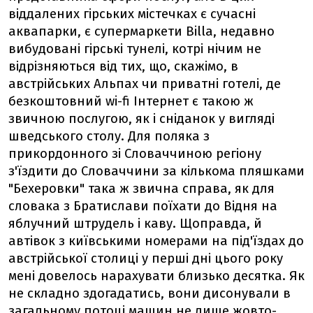
віддалених гірських містечках є сучасні
аквапарки, є супермаркети Billa, недавно
вибудовані гірські тунелі, котрі нічим не
відрізняються від тих, що, скажімо, в
австрійських Альпах чи приватні готелі, де
безкоштовний wi-fi Інтернет є такою ж
звичною послугою, як і сніданок у вигляді
шведського столу. Для поляка з
прикордонного зі Словаччиною регіону
з'їздити до Словаччини за кількома пляшками
"Бехеровки" така ж звична справа, як для
словака з Братислави поїхати до Відня на
яблучний штрудель і каву. Щоправда, й
автівок з київськими номерами на під'їздах до
австрійської столиці у перші дні цього року
мені довелось нарахувати близько десятка. Як
не складно здогадатись, вони дисонували в
загальному потоці машин не лише жовто-