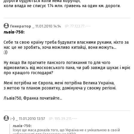
Дороги будуються коли нема корупції,
коли влада не списує 174 млн. гривень на один км. дороги.
Генератор
_ 11.01.2010 14:14
IP: 77.123.77.---
львів-750:
Себе та свою країну треба будувати власними руками, ніхто за
нас це не зробить, хоча можливо китайці, вони можуть...
:))
Ну якщо Ви прагните панского потикання то для чого
відмовились від московського пана, чи раб завжди шукає і мріє
про кращого господаря?
Мені потрібна не Європа, мені потрібна Велика Україна,
з метою та планом розвитку, домінуюча у своєму регіоні.
Львів750, Франка почитайте...
:-)
_ 11.01.2010 13:57
IP: 195.39.211.---
львів-750:
Існує ще маса доказів того, що Україна не є унікальною в своїй