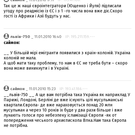
Так це ж наші євроінтегратори (Ющенко і Йуля) підписали
угоду про реадмісію із ЄС і з 1 -го числа вона вже діє.Скоро
гості із Африки і Азіі будуть у нас.
львів-750
_ 11.01.2010 16:40
IP: 195.211.159.---
саймон:
__ У більшій мірі емігранти появилися з країн-колоній. Україна
колоній не мала.
А щоб мати таку проблему, то нам в ЄС не треба бути – скоро
вона може виникнути і в Україні.
саймон
_ 11.01.2010 15:23
IP: 193.41.186.---
__львів-750 __ А ще вам потрібна така Украіна як наприклад У
Парижі, Лондоні, Берліні де вже існують цілі мусульманські
квартали.Європа- де вже нараховується понад 20 млн
мусульман а через 10 років іх буде у два рази більше і вже
лунають голоси про небезпеку ісламізаціі Європи -як от
попередження чеського архиєпископа Влка.Нам така Європа
не потрібна.