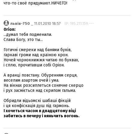
что-то своё придумают.НИЧЕГО!
львів-750
_ 11.01.2010 18:57
IP: 195.211.159.---
0rion:
...думал тебя подменили.
Слава Богу, это ты...
Готичні смереки над банями буків,
гаркаві громи над країною крон.
Ночей чорнокнижжя читаю по буквах,
і сплю, прочитавши собі Оріон.
А вранці повстану. Обуренням серця,
веселим азартом очей і ума.
На вікнах розсиплеться сонячне скерцо
і рух засміється над скрипом гальма.
Обридли відьомскі шабаші фікцій
і ця конфіскація душ під гармонь.
І хочеться часом в двадцятому віці
забитись в печеру і няньчить вогонь.