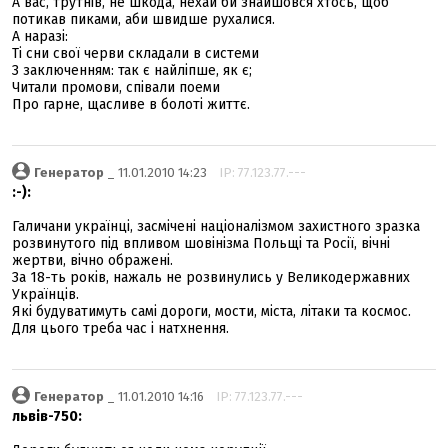
А вас, трутнів, не шкода, нехай би знайшовся хтось, щоб
потикав пиками, аби швидше рухалися.
А наразі:
Ті сни свої черви складали в системи
З заключенням: так є найліпше, як є;
Читали промови, співали поеми
Про гарне, щасливе в болоті життє.
Генератор
_ 11.01.2010 14:23
IP: 77.123.77.---
:-):
Галичани українці, засмічені націоналізмом захистного зразка
розвинутого під впливом шовінізма Польщі та Росії, вічні
жертви, вічно ображені.
За 18-ть років, нажаль не розвинулись у Великодержавних
Українців.
Які будуватимуть самі дороги, мости, міста, літаки та космос.
Для цього треба час і натхнення.
Генератор
_ 11.01.2010 14:16
IP: 77.123.77.---
львів-750: