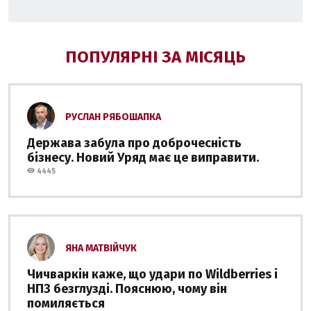
ПОПУЛЯРНІ ЗА МІСЯЦЬ
РУСЛАН РЯБОШАПКА
Держава забула про доброчесність
бізнесу. Новий Уряд має це виправити.
4445
ЯНА МАТВІЙЧУК
Чичваркін каже, що удари по Wildberries і
НПЗ безглузді. Пояснюю, чому він
помиляється