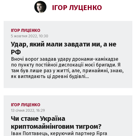
ІГОР ЛУЦЕНКО
ІГОР ЛУЦЕНКО
5 жовтня 2022, 10:30
Удар, який мали завдати ми, а не
РФ
Вночі ворог завдав удару дронами-камікадзе
по пункту постійної дислокації моєї бригади. Я
там був лише раз у житті, але, принаймні, знаю,
як виглядають ці древні будівлі...
ІГОР ЛУЦЕНКО
13 січня 2022, 16:29
Чи стане Україна
криптомайнінговим тигром?
Іван Полтавець, керуючий партнер Fipra