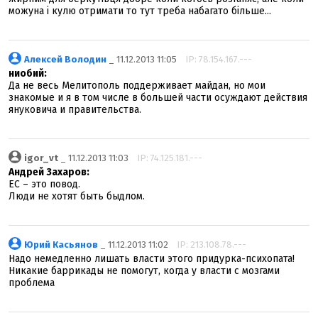
можуна і кулю отримати то тут треба набагато більше...
Алексей Володин
_ 11.12.2013 11:05
IP: 78.154.167.---
ниобий:
Да не весь Мелитополь поддерживает майдан, но мои
знакомые и я в том числе в большей части осуждают действия
януковича и правительства.
igor_vt
_ 11.12.2013 11:03
IP: 74.125.181.---
Андрей Захаров:
ЕС – это повод.
Люди не хотят быть быдлом.
Юрий Касьянов
_ 11.12.2013 11:02
IP: 213.108.78.---
Надо немедленно лишать власти этого придурка-психопата!
Никакие баррикады не помогут, когда у власти с мозгами
проблема