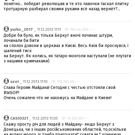
понятно... победит революция и те кто лавочки таскал плитку
тротуарную разбирал своими руками всё назад вернёт?...
yurko_2017
_ 11.12.2013 11:11
IP: 194.44.204.---
Добре би було, як тільки Беркут вночі починає штурм,
починали би бити
на сполох дзвони в церквах в Києві. Весь Київ би проснувся, і
шалений тиск
на Беркут. Як колись, як татаро-монголи наступали (не плутати
з нашими кримчаками)
uzol
_ 11.12.2013 11:10
IP: 178.165.60.---
Слава Героям Майдана! Сегодня с честью отстояли свой
ВЫБОР!
Очень сожалею что не нахожусь на Майдане в Киеве!
CASIO321
_ 11.12.2013 11:05
IP: 74.125.181.---
Скажу просту рiч для людей з Майдану- якщо Беркут з
Донецька, чи з iнших росiйськомовних областей, то,оскiльки
на вулицi мороз, iх треба пригощати" сувати iм " огненную