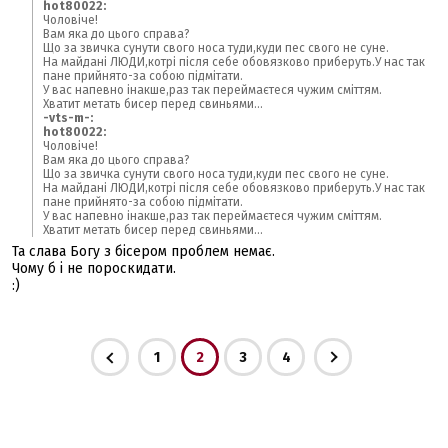
hot80022:
Чоловіче!
Вам яка до цього справа?
Що за звичка сунути свого носа туди,куди пес свого не суне.
На майдані ЛЮДИ,котрі після себе обовязково приберуть.У нас так
пане прийнято-за собою підмітати.
У вас напевно інакше,раз так переймаєтеся чужим сміттям.
Хватит метать бисер перед свиньями...
-vts-m-:
hot80022:
Чоловіче!
Вам яка до цього справа?
Що за звичка сунути свого носа туди,куди пес свого не суне.
На майдані ЛЮДИ,котрі після себе обовязково приберуть.У нас так
пане прийнято-за собою підмітати.
У вас напевно інакше,раз так переймаєтеся чужим сміттям.
Хватит метать бисер перед свиньями...
Та слава Богу з бісером проблем немає.
Чому б і не пороскидати.
:)
1
2
3
4