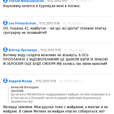
Stefan Niewiadomski
_ 11.12.2013 11:17
IP: 74.125.17.---
Януковичу хочется в Еуропу,як мені в Космос.
Lev Petrushchak
_ 11.12.2013 11:16
IP: 74.125.183.---
ОО, Україна, ЄС, майбутнє – ви що, всі ідіоти? головне плитку
тротуарну не поламайте!!!
Віктор Лук'янчук
_ 11.12.2013 11:15
IP: 194.44.130.---
Вогняну воду солдати можливо не візьмуть, А ОСЬ
ПРОПЛАЧЕНІ З ЗАДОВОЛЕННЯМ!!! ЦЕ ШАНС!!!!! БИТИ ЇХ ЇХНЬОЮ
Ж ЗБРОЄЮ!!! ОЦЕ БУДЕ СМІХУ!!!! МИ колись так півня напоїли!!!
Андрей Мазур
_ 11.12.2013 11:15
IP: 78.154.170.---
Алексей Володин:
ниобий:
Да не весь Мелитополь поддерживает майдан, но мои знакомые и я
в том числе в большей части осуждают действия януковича и
правительства.
Молодці земляки. Мои друзья тоже с майданом, а многие и на
майдане. В самом Мелике на майдан опасно собираться, вот