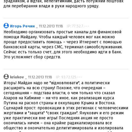
зрадником, а відтак, нелегитимним, дасть потужний поштовх
для перебирання влади в руки народного уряду.
Игорь Речин
_ 11.12.2013 11:18
IP: 77.52.7.---
Необходимо организовать простые каналы для финансовой
помощи Майдану. Чтобы каждый человек мог как можно
проще предоставить помощь – через Итнернет с помощью
банковской карты, через СМС, терминал самообслуживания.
Сейчас есть только счет, для этого необходимо идти в банк.
Это усложняет сбор средств.
kriukov
_ 11.12.2013 11:18
IP: 93.72.125.---
Игорь! Майдан надо не "відновлювати", а политически
расширять на всю страну! Похоже, что очередная –
сегодняшняя – подстава власти, о чем только что сказал
Азаров на Кабмине – ни что иное, как реализация курса
Путина на раскол страны и оккупацию Крыма и Востока.
Сценарий прост: провокации в этих регионах с человеческими
жертвами и "защита" "своих граждан". Янукович и его режим
уже практически вне игры! Последняя акция не просто
окончилась ничем – она крайне радикализировала все
общество и окончательно делигитимировала и изолировала