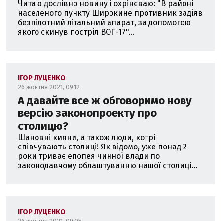
Читаю дослівно новину і охрінєваю: "В районі
населеного пункту Широкине противник задіяв
безпілотний літальний апарат, за допомогою
якого скинув постріл ВОГ-17"...
ІГОР ЛУЦЕНКО
26 жовтня 2021, 09:12
А давайте все ж обговоримо нову
версію законопроекту про
столицю?
Шановні кияни, а також люди, котрі
співчувають столиці! Як відомо, уже понад 2
роки триває епопея чинної влади по
законодавчому облаштуванню нашої столиці...
ІГОР ЛУЦЕНКО
26 жовтня 2021, 09:05