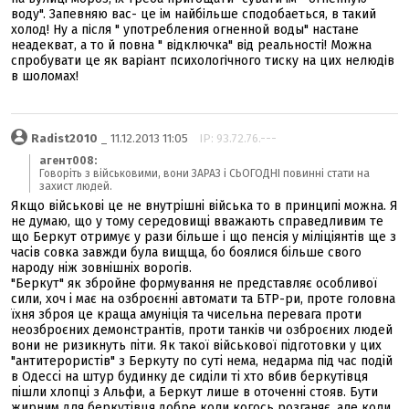
воду". Запевняю вас- це iм найбiльше сподобаеться, в такий
холод! Ну а пiсля " употребления огненной воды" настане
неадекват, а то й повна " вiдключка" вiд реальностi! Можна
спробувати це як варiант психологiчного тиску на цих нелюдiв
в шоломах!
Radist2010
_ 11.12.2013 11:05
IP: 93.72.76.---
агент008:
Говоріть з військовими, вони ЗАРАЗ і СЬОГОДНІ повинні стати на
захист людей.
Якщо військові це не внутрішні війська то в принципі можна. Я
не думаю, що у тому середовищі вважають справедливим те
що Беркут отримує у рази більше і що пенсія у міліціянтів ще з
часів совка завжди була вищща, бо боялися більше свого
народу ніж зовнішніх ворогів.
"Беркут" як збройне формування не представляє особливої
сили, хоч і має на озброєнні автомати та БТР-ри, проте головна
їхня зброя це краща амуніція та чисельна перевага проти
неозброєних демонстрантів, проти танків чи озброєних людей
вони не ризикнуть піти. Як такої військової підготовки у цих
"антитерористів" з Беркуту по суті нема, недарма під час подій
в Одессі на штур будинку де сиділи ті хто вбив беркутівця
пішли хлопці з Альфи, а Беркут лише в оточенні стояв. Бути
жирним для беркутівця добре коли когось розганяє, але коли