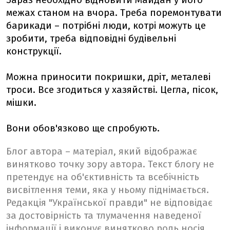
Зараз необхідно відновити Майдан у його
межах станом на вчора. Треба поремонтувати
барикади – потрібні люди, котрі можуть це
зробити, треба відповідні будівельні
конструкції.
Можна приносити покришки, дріт, металеві
троси. Все згодиться у хазяйстві. Цегла, пісок,
мішки.
Вони обов'язково ще спробують.
Блог автора – матеріал, який відображає
винятково точку зору автора. Текст блогу не
претендує на об'єктивність та всебічність
висвітлення теми, яка у ньому піднімається.
Редакція "Української правди" не відповідає
за достовірність та тлумачення наведеної
інформації і виконує винятково роль носія.