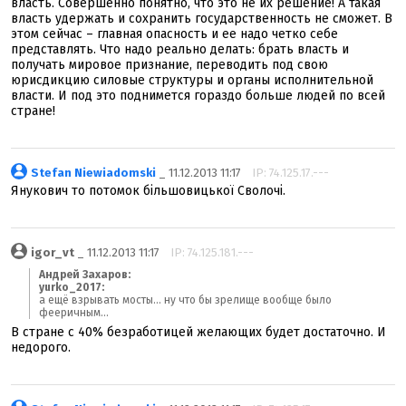
власть. Совершенно понятно, что это не их решение! А такая
власть удержать и сохранить государственность не сможет. В
этом сейчас – главная опасность и ее надо четко себе
представлять. Что надо реально делать: брать власть и
получать мировое признание, переводить под свою
юрисдикцию силовые структуры и органы исполнительной
власти. И под это поднимется гораздо больше людей по всей
стране!
Stefan Niewiadomski
_ 11.12.2013 11:17
IP: 74.125.17.---
Янукович то потомок більшовицької Сволочі.
igor_vt
_ 11.12.2013 11:17
IP: 74.125.181.---
Андрей Захаров:
yurko_2017:
а ещё взрывать мосты... ну что бы зрелище вообще было
фееричным...
В стране с 40% безработицей желающих будет достаточно. И
недорого.