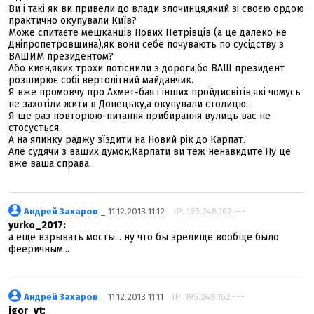
Ви і такі як ви привели до влади злочинця,який зі своєю ордою
практично окупували Київ?
Може спитаєте мешканців Нових Петрівців (а це далеко не
Дніпропетровщина),як вони себе почувають по сусідству з
ВАШИМ президентом?
Або киян,яких трохи потіснили з дороги,бо ВАШ президент
розширює собі вертолітний майданчик.
Я вже промовчу про Ахмет-бая і інших пройдисвітів,які чомусь
не захотіли жити в Донецьку,а окупували столицю.
Я ще раз повторюю-питання прибирання вулиць вас не
стосується.
А на ялинку раджу зїздити на Новий рік до Карпат.
Але судячи з ваших думок,Карпати ви теж ненавидите.Ну це
вже ваша справа.
Андрей Захаров
_ 11.12.2013 11:12
IP: 195.248.162.---
yurko_2017:
а ещё взрывать мосты... ну что бы зрелище вообще было
фееричным...
Андрей Захаров
_ 11.12.2013 11:11
IP: 195.248.162.---
igor_vt: