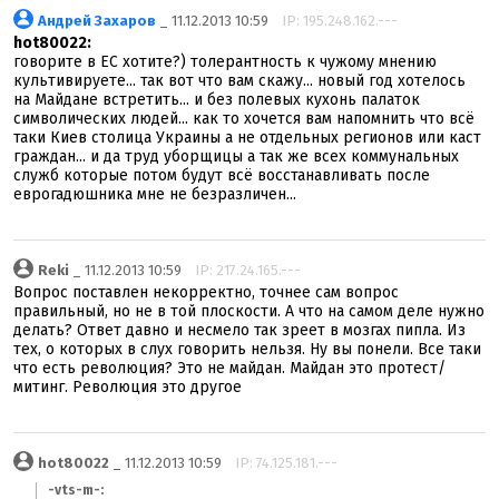
Андрей Захаров
_ 11.12.2013 10:59
IP: 195.248.162.---
hot80022:
говорите в ЕС хотите?) толерантность к чужому мнению
культивируете... так вот что вам скажу... новый год хотелось
на Майдане встретить... и без полевых кухонь палаток
символических людей... как то хочется вам напомнить что всё
таки Киев столица Украины а не отдельных регионов или каст
граждан... и да труд уборщицы а так же всех коммунальных
служб которые потом будут всё восстанавливать после
еврогадюшника мне не безразличен...
Reki
_ 11.12.2013 10:59
IP: 217.24.165.---
Вопрос поставлен некорректно, точнее сам вопрос
правильный, но не в той плоскости. А что на самом деле нужно
делать? Ответ давно и несмело так зреет в мозгах пипла. Из
тех, о которых в слух говорить нельзя. Ну вы понели. Все таки
что есть революция? Это не майдан. Майдан это протест/
митинг. Революция это другое
hot80022
_ 11.12.2013 10:59
IP: 74.125.181.---
-vts-m-: