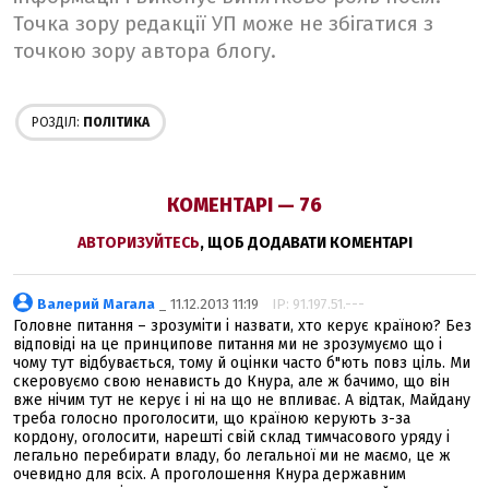
Точка зору редакції УП може не збігатися з
точкою зору автора блогу.
РОЗДІЛ:
ПОЛІТИКА
КОМЕНТАРІ — 76
АВТОРИЗУЙТЕСЬ
, ЩОБ ДОДАВАТИ КОМЕНТАРІ
Валерий Магала
_ 11.12.2013 11:19
IP: 91.197.51.---
Головне питання – зрозуміти і назвати, хто керує країною? Без
відповіді на це принципове питання ми не зрозумуємо що і
чому тут відбувається, тому й оцінки часто б"ють повз ціль. Ми
скеровуємо свою ненависть до Кнура, але ж бачимо, що він
вже нічим тут не керує і ні на що не впливає. А відтак, Майдану
треба голосно проголосити, що країною керують з-за
кордону, оголосити, нарешті свій склад тимчасового уряду і
легально перебирати владу, бо легальної ми не маємо, це ж
очевидно для всіх. А проголошення Кнура державним