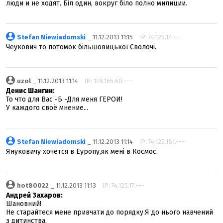
люди и не ходят. Біл один, вокруг біло полно милиции.
Stefan Niewiadomski
_ 11.12.2013 11:15
IP: 74.125.17.---
Чеукович то потомок більшовицької Сволочі.
uzol
_ 11.12.2013 11:14
IP: 178.165.60.---
Денис Шангин:
То что для Вас -Б -Для меня ГЕРОИ!
У каждого своё мнение...
Stefan Niewiadomski
_ 11.12.2013 11:14
IP: 74.125.181.---
Януковичу хочется в Еуропу,як мені в Космос.
hot80022
_ 11.12.2013 11:13
IP: 74.125.17.---
Андрей Захаров:
Шановний!
Не старайтеся мене привчати до порядку.Я до нього навчений
з дитинства.