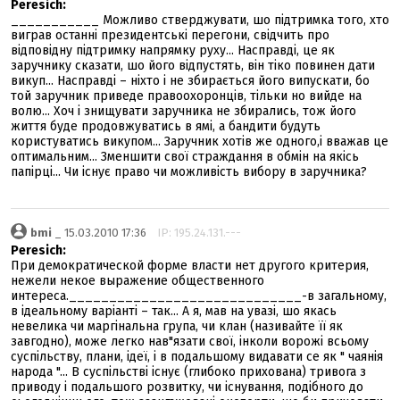
Peresich:
___________ Можливо стверджувати, шо підтримка того, хто
виграв останні президентські перегони, свідчить про
відповідну підтримку напрямку руху... Насправді, це як
заручнику сказати, шо його відпустять, він тіко повинен дати
викуп... Насправді – ніхто і не збирається його випускати, бо
той заручник приведе правоохоронців, тільки но вийде на
волю... Хоч і знищувати заручника не збирались, тож його
життя буде продовжуватись в ямі, а бандити будуть
користуватись викупом... Заручник хотів же одного,і вважав це
оптимальним... Зменшити свої страждання в обмін на якісь
папірці... Чи існує право чи можливість вибору в заручника?
bmi
_ 15.03.2010 17:36
IP: 195.24.131.---
Peresich:
При демократической форме власти нет другого критерия,
нежели некое выражение общественного
интереса._____________________________-в загальному,
в ідеальному варіанті – так... А я, мав на увазі, шо якась
невелика чи маргінальна група, чи клан (називайте її як
завгодно), може легко нав"язати свої, інколи ворожі всьому
суспільству, плани, ідеї, і в подальшому видавати се як " чаянія
народа "... В суспільстві існує (глибоко прихована) тривога з
приводу і подальшого розвитку, чи існування, подібного до