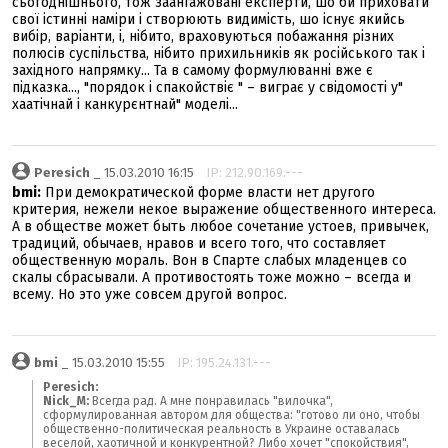
сьогоднішнього, тож заангажовані експерти, шо би приховати
свої істинні наміри і створюють видимість, шо існує якийсь
вибір, варіанти, і, нібито, враховуються побажання різних
полюсів суспільства, нібито прихильників як російського так і
західного напрямку... Та в самому формулюванні вже є
підказка..., "порядок і спакойствіє " – виграє у свідомості у"
хаатічнай і канкурєнтнай" моделі...
Peresich
_ 15.03.2010 16:15
IP: 212.90.169.---
bmi:
При демократической форме власти нет другого
критерия, нежели некое выражение общественного интереса.
А в обществе может быть любое сочетание устоев, привычек,
традиций, обычаев, нравов и всего того, что составляет
общественную мораль. Вон в Спарте слабых младенцев со
скалы сбрасывали. А противостоять тоже можно – всегда и
всему. Но это уже совсем другой вопрос.
bmi
_ 15.03.2010 15:55
IP: 195.24.131.---
Peresich:
Nick_M:
Всегда рад. А мне понравилась "вилочка",
сформулированная автором для общества: "готово ли оно, чтобы
общественно-политическая реальность в Украине оставалась
веселой, хаотичной и конкурентной? Либо хочет "спокойствия",