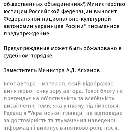
общественных объединениях", Министерство
юстиции Российской Федерации выносит
Федеральной национально-культурной
автономии украинцев России" письменное
предупреждение.
Предупреждение может быть обжаловано в
судебном порядке.
Заместитель Министра А.Д. Алханов
Блог автора – матеріал, який відображає
винятково точку зору автора. Текст блогу не
претендує на об'єктивність та всебічність
висвітлення теми, яка у ньому піднімається.
Редакція "Української правди" не відповідає
за достовірність та тлумачення наведеної
інформації і виконує винятково роль носія.