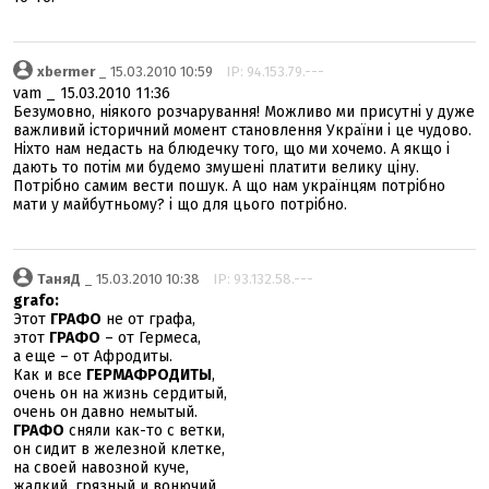
xbermer
_ 15.03.2010 10:59
IP: 94.153.79.---
vam _ 15.03.2010 11:36
Безумовно, ніякого розчарування! Можливо ми присутні у дуже
важливий історичний момент становлення України і це чудово.
Ніхто нам недасть на блюдечку того, що ми хочемо. А якщо і
дають то потім ми будемо змушені платити велику ціну.
Потрібно самим вести пошук. А що нам українцям потрібно
мати у майбутньому? і що для цього потрібно.
ТаняД
_ 15.03.2010 10:38
IP: 93.132.58.---
grafo:
Этот
ГРАФО
не от графа,
этот
ГРАФО
– от Гермеса,
а еще – от Афродиты.
Как и все
ГЕРМАФРОДИТЫ
,
очень он на жизнь сердитый,
очень он давно немытый.
ГРАФО
сняли как-то с ветки,
он сидит в железной клетке,
на своей навозной куче,
жалкий, грязный и вонючий,