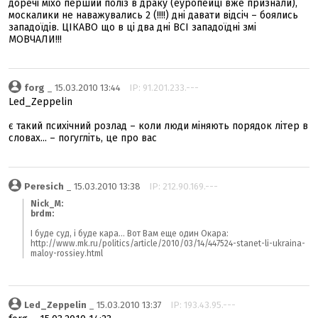
доречі міхо перший поліз в драку (еуропейці вже признали),
москалики не наважувались 2 (!!!!) дні давати відсіч – боялись
западоїдів. ЦІКАВО що в ці два дні ВСІ западоїдні змі
МОВЧАЛИ!!!
forg
_ 15.03.2010 13:44
IP: 91.201.233.---
Led_Zeppelin
є такий психічний розлад – коли люди міняють порядок літер в
словах... – погугліть, це про вас
Peresich
_ 15.03.2010 13:38
IP: 212.90.169.---
Nick_M:
brdm:
І буде суд, і буде кара... Вот Вам еще один Окара:
http://www.mk.ru/politics/article/2010/03/14/447524-stanet-li-ukraina-
maloy-rossiey.html
Led_Zeppelin
_ 15.03.2010 13:37
IP: 193.43.95.---