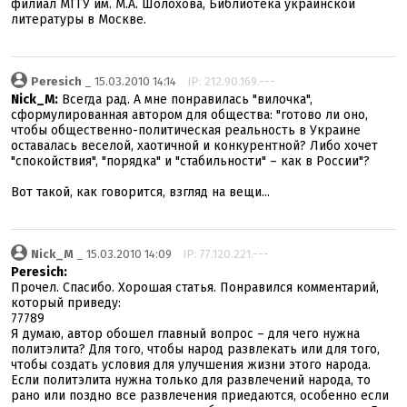
филиал МГГУ им. М.А. Шолохова, Библиотека украинской
литературы в Москве.
Peresich
_ 15.03.2010 14:14
IP: 212.90.169.---
Nick_M:
Всегда рад. А мне понравилась "вилочка",
сформулированная автором для общества: "готово ли оно,
чтобы общественно-политическая реальность в Украине
оставалась веселой, хаотичной и конкурентной? Либо хочет
"спокойствия", "порядка" и "стабильности" – как в России"?
Вот такой, как говорится, взгляд на вещи...
Nick_M
_ 15.03.2010 14:09
IP: 77.120.221.---
Peresich:
Прочел. Спасибо. Хорошая статья. Понравился комментарий,
который приведу:
77789
Я думаю, автор обошел главный вопрос – для чего нужна
политэлита? Для того, чтобы народ развлекать или для того,
чтобы создать условия для улучшения жизни этого народа.
Если политэлита нужна только для развлечений народа, то
рано или поздно все развлечения приедаются, особенно если