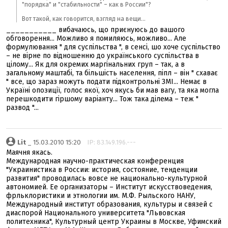
"порядка" и "стабильности" – как в России"?
Вот такой, как говорится, взгляд на вещи...
___________ вибачаюсь, що приєнуюсь до вашого
обговорення... Можливо я помиляюсь, можливо... Але
формулювання " для суспільства ", в сенсі, шо хоче суспільство
– не вірне по відношенню до українського суспільства в
цілому... Як для окремих маргінальних груп – так, а в
загальному маштабі, та більшість населення, піпл – він " схаває
" все, що зараз можуть подати підконтрольні ЗМІ... Немає в
Україні опозиції, голос якої, хоч якусь би мав вагу, та яка могла
перешкодити гіршому варіанту... Тож така ділема – теж "
развод "...
Lit
_ 15.03.2010 15:20
IP: 83.149.196.---
Маячня якась.
Международная научно-практическая конференция
"Украинистика в России: история, состояние, тенденции
развития" проводилась вовсе не национально-культурной
автономией. Ее организаторы – Институт искусствоведения,
фрльклористики и этнологии им. М.Ф. Рыльского НАНУ,
Международный институт образования, культуры и связей с
диаспорой Национального университета "Львовская
политехника", Культурный центр Украины в Москве, Уфимский