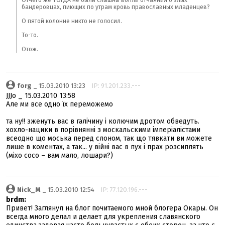
Отчего же ТОГДА не были слышны вопли отчаяния о злых
бандеровцах, пиющих по утрам кровь православных младенцев?
О пятой колонне никто не голосил.
То-то.
Отож.
forg
_ 15.03.2010 13:23
IP: 91.201.233.---
JJJo _ 15.03.2010 13:58
Але ми все одно їх переможемо
та ну!! зженуть вас в галічину і колючим дротом обведуть.
хохло-нацики в порівнянні з москальскими імперіалістами
всеодно що моська перед слоном, так що тявкати ви можете
лише в коментах, а так... у війні вас в пух і прах розсиплять
(міхо сосо – вам мало, лошари?)
Nick_M
_ 15.03.2010 12:54
IP: 77.120.196.---
brdm:
Привет! Заглянул на блог почитаемого мной блогера Окары. Он
всегда много делал и делает для укрепления славянского