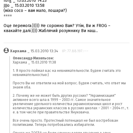
forg _ 15.03.2010 14:23
JJJo _ 15.03.2010 13:58
(міхо сосо – вам мало, лошари?)
====
Оце перемога:))))) Не соромно Вам? Утім, Ви ж FROG –
квакайте далі:)))) Жаблячий розумнику Ви наш...
Хархама
_ 15.03.2010 13:34
IP: 77.88.197.---
Олександр Михельсон:
Хархама _ 15.03.2010 11:38
1. Я просто поймал вас на невнимательности. Будем считать это
невнимательностью:)
Просто Вы не ответили на мой вопрос. Будем считать, что ответ мы
знаем оба.
2. Почему же не может быть других русских? "Украинизация"
активнее всего шла в 1999 – 2003 гг. Самое значительное
увеличение удельного количества украиноязычных школ и рост
количества украинских классов в русских школах – 2001 – 2004 гг., т.
е. в том числе при правительстве Януковича.
Все очень просто. Протестный потенциал не был востребован
политиками. Теперь потребовались избиратели.