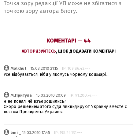
Точка зору редакції УП може не збігатися з
точкою зору автора блогу.
КОМЕНТАРІ — 44
АВТОРИЗУЙТЕСЬ
, ЩОБ ДОДАВАТИ КОМЕНТАРІ
Malkhut
_ 15.03.2010 21:15
IP: 109.86.43.---
Усе відбувається, ніби у якомусь чорному кошмарі...
М.Притула
_ 15.03.2010 20:09
IP: 91.200.74.---
Я не понял, чё взъерошились?
Скоро решением этого суда ликвидируют Украину вместе с
постом Президента Украины.
bmi
_ 15.03.2010 17:45
IP: 195.24.131.---