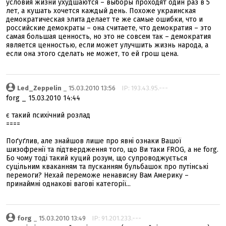
условия жизни ухудшаются – выборы проходят один раз в 5
лет, а кушать хочется каждый день. Похоже украинская
демократическая элита делает те же самые ошибки, что и
российские демократы – она считаете, что демократия – это
самая большая ценность, но это не совсем так – демократия
является ценностью, если может улучшить жизнь народа, а
если она этого сделать не может, то ей грош цена.
Led_Zeppelin
_ 15.03.2010 13:56
IP: 193.43.95.---
forg _ 15.03.2010 14:44
є такий психічний розлад
====
Поґуґлив, але знайшов лише про явні ознаки Вашої
шизофренії та підтвердження того, що Ви таки FROG, а не forg.
Бо чому тоді такий куций розум, що супроводжується
суцільним кваканням та пусканням бульбашок про путінські
перемоги? Нехай переможе ненависну Вам Америку –
принаймні однакові вагові категорії...
forg
_ 15.03.2010 13:49
IP: 91.201.233.---