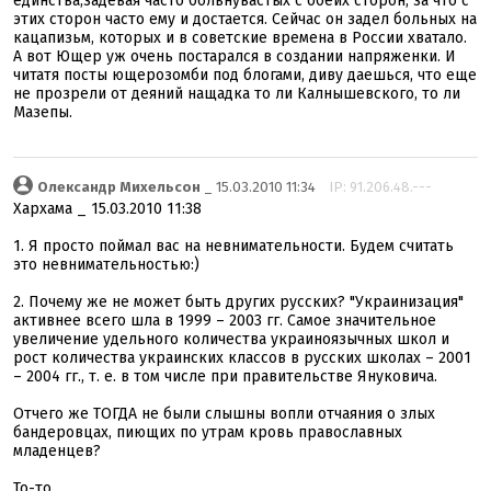
единства,задевая часто больнувастых с обеих сторон, за что с
этих сторон часто ему и достается. Сейчас он задел больных на
кацапизьм, которых и в советские времена в России хватало.
А вот Ющер уж очень постарался в создании напряженки. И
читатя посты ющерозомби под блогами, диву даешься, что еще
не прозрели от деяний нащадка то ли Калнышевского, то ли
Мазепы.
Олександр Михельсон
_ 15.03.2010 11:34
IP: 91.206.48.---
Хархама _ 15.03.2010 11:38
1. Я просто поймал вас на невнимательности. Будем считать
это невнимательностью:)
2. Почему же не может быть других русских? "Украинизация"
активнее всего шла в 1999 – 2003 гг. Самое значительное
увеличение удельного количества украиноязычных школ и
рост количества украинских классов в русских школах – 2001
– 2004 гг., т. е. в том числе при правительстве Януковича.
Отчего же ТОГДА не были слышны вопли отчаяния о злых
бандеровцах, пиющих по утрам кровь православных
младенцев?
То-то.