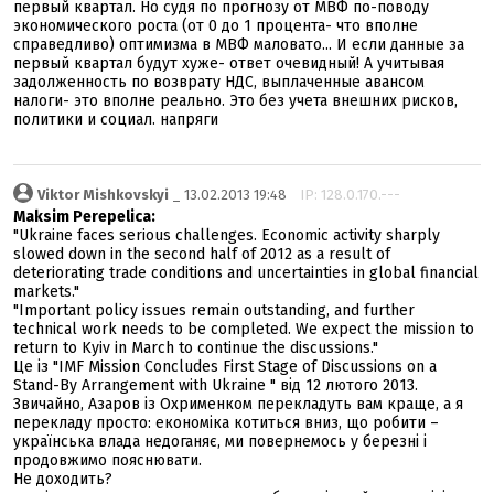
первый квартал. Но судя по прогнозу от МВФ по-поводу
экономического роста (от 0 до 1 процента- что вполне
справедливо) оптимизма в МВФ маловато... И если данные за
первый квартал будут хуже- ответ очевидный! А учитывая
задолженность по возврату НДС, выплаченные авансом
налоги- это вполне реально. Это без учета внешних рисков,
политики и социал. напряги
Viktor Mishkovskyi
_ 13.02.2013 19:48
IP: 128.0.170.---
Maksim Perepelica:
"Ukraine faces serious challenges. Economic activity sharply
slowed down in the second half of 2012 as a result of
deteriorating trade conditions and uncertainties in global financial
markets."
"Important policy issues remain outstanding, and further
technical work needs to be completed. We expect the mission to
return to Kyiv in March to continue the discussions."
Це із "IMF Mission Concludes First Stage of Discussions on a
Stand-By Arrangement with Ukraine " від 12 лютого 2013.
Звичайно, Азаров із Охрименком перекладуть вам краще, а я
перекладу просто: економіка котиться вниз, що робити –
українська влада недоганяє, ми повернемось у березні і
продовжимо пояснювати.
Не доходить?