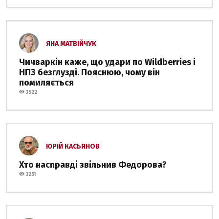
ЯНА МАТВІЙЧУК
Чичваркін каже, що удари по Wildberries і
НПЗ безглузді. Пояснюю, чому він
помиляється
3522
ЮРІЙ КАСЬЯНОВ
Хто насправді звільнив Федорова?
3251