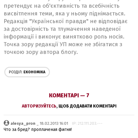
претендує на об'єктивність та всебічність
висвітлення теми, яка у ньому піднімається.
Редакція "Української правди" не відповідає
за достовірність та тлумачення наведеної
інформації і виконує винятково роль носія.
Точка зору редакції УП може не збігатися з
точкою зору автора блогу.
РОЗДІЛ:
ЕКОНОМІКА
КОМЕНТАРІ — 7
АВТОРИЗУЙТЕСЬ
, ЩОБ ДОДАВАТИ КОМЕНТАРІ
alesya_pron
_ 18.02.2013 16:01
IP: 212.111.203.---
Что за бред? проплаченая фигня!