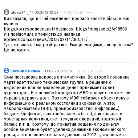
alexa71
_ 14.02.2013 10:53
IP: 95.135.104.---
Ви сказали, що в січні населення пробало валюти більше ніж
купило
blogs.korrespondent.net/business_blogs/blog/sols2/a98580
УП повідомила з точністю до навпкаи
epravda.com.ua/news/2013/02/14/361512/
Тут вже якось слід розібратися. Емоції емоціями, але де істина?
Це не жарти.
Евгений Якима
_ 13.02.2013 19:54
IP: 46.200.220.---
Сама постановка вопроса оптимистична. Во второй половине
марта едет только техническая группа, а решение о
выделении или не выделении денег принимает совет
директоров. И как любой кредитор МВФ волнует: сможет ли
Украина вернуть долг. Поэтому МВФ собирает объективную
информацию о реальном состоянии экономики. А это:
макропоказатели (ВВП, промпроизводство, инфляция...),
бюджет (дефицит, налогооблагаемая баз...), фискальная и
монетарная политики, счет текущих операций, торговый
баланс и т. д. Поэтому, до принятия решения по деньгам
особое внимание будет уделено динамики экономического
роста, а это и окончательные данные за 2012 г., и данные за