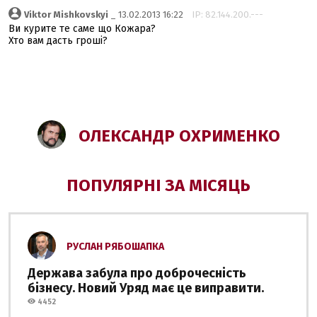
Viktor Mishkovskyi
_ 13.02.2013 16:22
IP: 82.144.200.---
Ви курите те саме що Кожара?
Хто вам дасть гроші?
ОЛЕКСАНДР ОХРИМЕНКО
ПОПУЛЯРНІ ЗА МІСЯЦЬ
РУСЛАН РЯБОШАПКА
Держава забула про доброчесність
бізнесу. Новий Уряд має це виправити.
4452