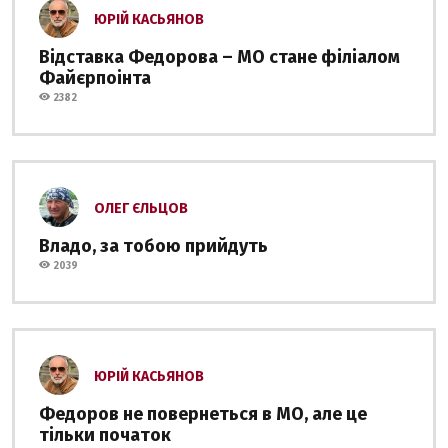
ЮРІЙ КАСЬЯНОВ
Відставка Федорова – МО стане філіалом
Файєрпоінта
2382
ОЛЕГ ЄЛЬЦОВ
Владо, за тобою прийдуть
2039
ЮРІЙ КАСЬЯНОВ
Федоров не повернеться в МО, але це
тільки початок