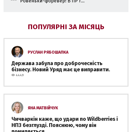
*** "Ровеньки-форевер! В ПР г...
ПОПУЛЯРНІ ЗА МІСЯЦЬ
РУСЛАН РЯБОШАПКА
Держава забула про доброчесність
бізнесу. Новий Уряд має це виправити.
4449
ЯНА МАТВІЙЧУК
Чичваркін каже, що удари по Wildberries і
НПЗ безглузді. Пояснюю, чому він
помиляється