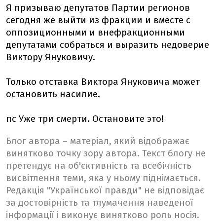
Я призываю депутатов Партии регионов
сегодня же выйти из фракции и вместе с
оппозиционными и внефракционными
депутатами собраться и выразить недоверие
Виктору Януковичу.
Только отставка Виктора Януковича может
остановить насилие.
пс Уже три смерти. Остановите это!
Блог автора – матеріал, який відображає
винятково точку зору автора. Текст блогу не
претендує на об'єктивність та всебічність
висвітлення теми, яка у ньому піднімається.
Редакція "Української правди" не відповідає
за достовірність та тлумачення наведеної
інформації і виконує винятково роль носія.