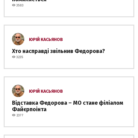
3503
ЮРІЙ КАСЬЯНОВ
Хто насправді звільнив Федорова?
3235
ЮРІЙ КАСЬЯНОВ
Відставка Федорова – МО стане філіалом
Файєрпоінта
2377