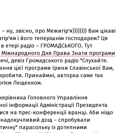
 – ну, звісно, про Межигір'я)))))))) Вам цікаві
гір'ям і його теперішнім господарем? Ця
 в етері радіо – ГРОМАДСЬКОГО. Тут
о Міжнародного Дня Права Знати програми
речі, девіз Громадського радіо "Слухайте.
ання цієї програми Ірини Славінської Вам,
зробити. Принаймні, авторка саме так
ргієм Лещенком.
 керівника Головного Управління
ної інформації Адміністрації Президента
ися на прес-конференції вранці. Аби ніщо
ей надокучливий дощ – спробували
тичну" парасольку із дотепними