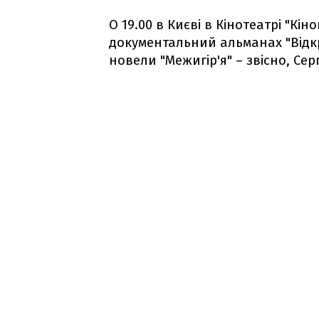
О 19.00 в Києві в Кінотеатрі "Кін
документальний альманах "Відк
новели "Межигір'я" – звісно, Сер