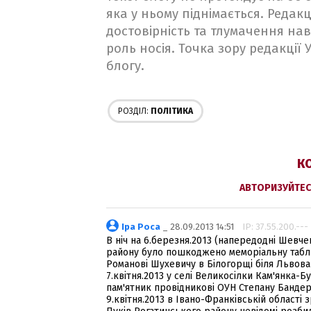
яка у ньому піднімається. Редакц
достовірність та тлумачення на
роль носія. Точка зору редакції
блогу.
РОЗДІЛ:
ПОЛІТИКА
КО
АВТОРИЗУЙТЕС
Ipa Poca
_ 28.09.2013 14:51
IP: 37.55.200.---
В ніч на 6.березня.2013 (напередодні Шевче
району було пошкоджено меморіальну таблиц
Романові Шухевичу в Білогорщі біля Львова
7.квітня.2013 у селі Великосілки Кам'янка-
пам'ятник провідникові ОУН Степану Бандер
9.квітня.2013 в Івано-Франківській області 