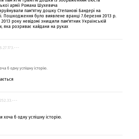
и пам'ятні гранітні дошки із зображенням бюста
ької армії Романа Шухевича
 зруйнували пам'ятну дошку Степанові Бандері на
ні. Пошкодження було виявлене вранці 7.березня 2013 р.
я 2013 року невідомі знищили пам'ятник Українській
ки, яка розриває кайдани на руках
8.27.173.---
оча б одну успішну історію.
вається
.252.33.---
и хоча б одну успішну історію.