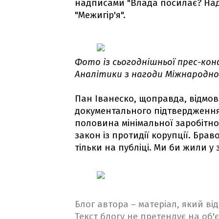
надписами "Влада посилає? Надіш
"Межигір'я".
Фото із сьогоднішньої прес-ко
Аналітики з нагоди Міжнародно
Пан Іванеско, щоправда, відмо
документального підтвердження,
половина мінімальної заробітної
закон із протидії корупції. Брав
тільки на публіці. Ми би жили у 
Блог автора – матеріал, який в
Текст блогу не претендує на об'є