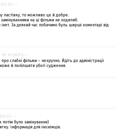
.252.33.---
 ластівку, то можливо це й добре.
 замінуваннями на ці фільми не ходилиб.
інет. За деякий час побачимо буль ширші коментарі від
IP: 91.216.173.---
о слабкі фільми – незручно. Йдіть до адміністрації
 може й поліпшити убогі судження.
.252.33.---
х потім було замінування)
ку. Інформація для іноземців.