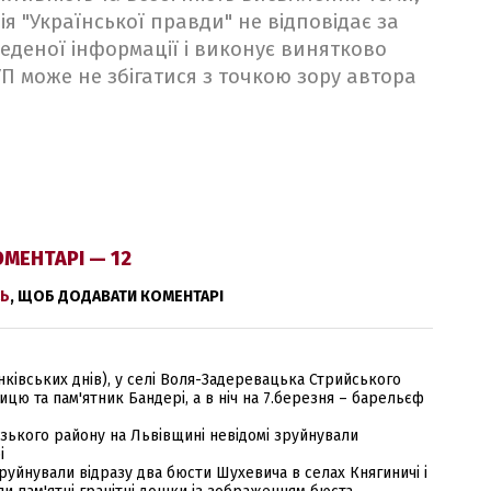
ія "Української правди" не відповідає за
веденої інформації і виконує винятково
 УП може не збігатися з точкою зору автора
МЕНТАРІ — 12
Ь
, ЩОБ ДОДАВАТИ КОМЕНТАРІ
нківських днів), у селі Воля-Задеревацька Стрийського
ю та пам'ятник Бандері, а в ніч на 7.березня – барельєф
Бузького району на Львівщині невідомі зруйнували
і
зруйнували відразу два бюсти Шухевича в селах Княгиничі і