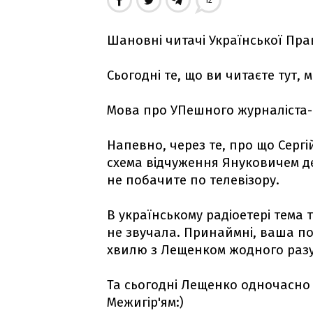
12
Шановні читачі Української Пра
Сьогодні те, що ви читаєте тут,
Мова про УПешного журналіста-
Напевно, через те, про що Серг
схема відчуження Януковичем де
не побачите по телевізору.
В українському радіоетері тема 
не звучала. Принаймні, ваша по
хвилю з Лещенком жодного разу
Та сьогодні Лещенко одночасно і н
Межигір'ям:)