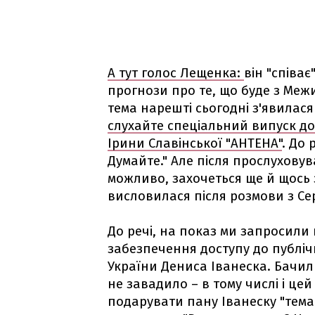
А тут голос Лещенка:
він "співає"
прогнози про те, що буде з Межи
тема нарешті сьогодні з'явилася
слухайте спеціальний випуск д
Ірини Славінської "АНТЕНА"
. До 
Думайте." Але після прослуховув
можливо, захочеться ще й щось 
висловилася після розмови з Се
До речі, на показ ми запросили
забезпечення доступу до публіч
України Дениса Іванеска. Бачил
не завадило – в тому числі і ц
подарувати пану Іванеску "тема