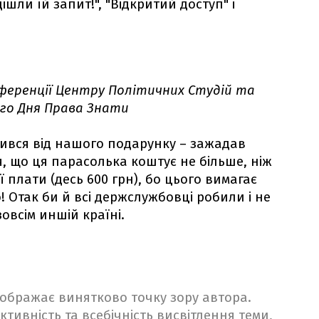
ли їй запит!", "Відкритий доступ" і
нференції Центру Політичних Студій та
го Дня Права Знати
вився від нашого подарунку – зажадав
 що ця парасолька коштує не більше, ніж
 плати (десь 600 грн), бо цього вимагає
о! Отак би й всі держслужбовці робили і не
зовсім иншій країні.
ідображає винятково точку зору автора.
ктивність та всебічність висвітлення теми,