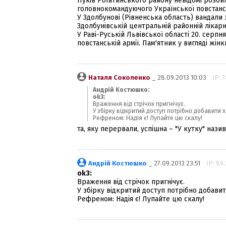
Пуків Рогатинського району невідомі розбил
головнокомандуючого Української повстанс
У Здолбунові (Рівненська область) вандали
Здолбунівській центральній районній лікар
У Раві-Руській Львівської області 20. серпн
повстанській армії. Пам'ятник у вигляді жін
Наталя Соколенко
_ 28.09.2013 10:03
IP: 7
Андрій Костюшко:
ok3:
Враження від стрічок пригнічує.
У збірку відкритий доступ потрібно добавити х
Рефреном: Надія є! Лупайте цю скалу!
та, яку перервали, успішна – "У кутку" нази
Андрій Костюшко
_ 27.09.2013 23:51
IP: 89
ok3:
Враження від стрічок пригнічує.
У збірку відкритий доступ потрібно добавит
Рефреном: Надія є! Лупайте цю скалу!