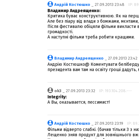
Андрій Костюшко
_ 27.09.2013 23:48
IP: 89
Владимир Андреященко:
Критика буває конструктивною. Як на першу
Але без піару від влади з бомжами, мєнтами,
Після фестивалю обіцяли фільми викласти в 
громадкості.
А наступні фільми треба робити кращими.
Владимир Андреященко
_ 27.09.2013 23:42
Андрію Костюшко@ Коментувати беліберду пр
президента вам там на освіту гроші дадуть,
ok3
_ 27.09.2013 23:32
IP: 193.104.208.---
Integrity:
А Вы, оказывается, пессимист!
Андрій Костюшко
_ 27.09.2013 23:19
IP: 89
Фільми відверто слабкі. (бачив тільки 3 з ни
Лещенко зняв продукт для зовнішнього вжит