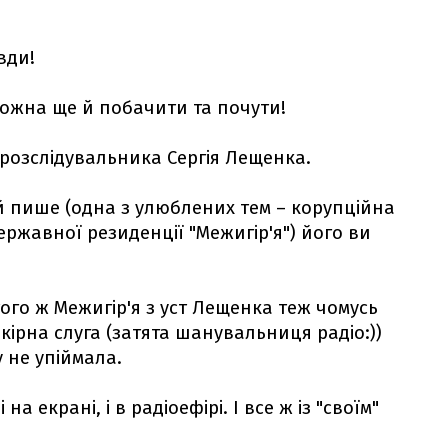
вди!
 можна ще й побачити та почути!
розслідувальника Сергія Лещенка.
ій пише (одна з улюблених тем – корупційна
ржавної резиденції "Межигір'я") його ви
того ж Межигір'я з уст Лещенка теж чомусь
кірна слуга (затята шанувальниця радіо:))
 не упіймала.
а екрані, і в радіоефірі. І все ж із "своїм"