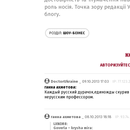
роль носія. Точка зору редакції
блогу.
РОЗДІЛ:
ШОУ-БІЗНЕС
К
АВТОРИЗУЙТЕС
DoctorUkraine
_ 09.10.2013 17:03
IP: 77.123.
ганна ахметова:
Каждый русский дурачок,единожды скурив б
нерусским профессором.
ганна ахметова
_ 08.10.2013 18:18
IP: 93.74
LXNDR8:
Goverla – krysha mira: