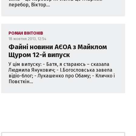
перебор, Віктор...
РОМАН ВІНТОНІВ
18 жовтня 2013, 12:54
Файні новини АЄОА з Майклом
Щуром 12-й випуск
У цім випуску: - Батя, я стараюсь – сказала
Людмила Янукович; - І.Богословська завела
відіо-блог; - Лукашенко про Обаму; - Кличко і
Повєткін...