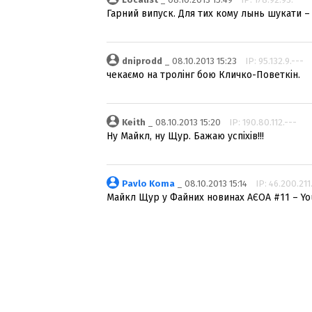
Гарний випуск. Для тих кому лынь шукати 
dniprodd
_ 08.10.2013 15:23
IP: 95.132.9.---
чекаємо на тролінг бою Кличко-Поветкін.
Keith
_ 08.10.2013 15:20
IP: 190.80.112.---
Ну Майкл, ну Щур. Бажаю успіхів!!!
Pavlo Koma
_ 08.10.2013 15:14
IP: 46.200.211
Майкл Щур у Файних новинах АЄОА #11 – Y