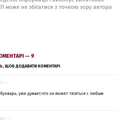
 УП може не збігатися з точкою зору автора
ОМЕНТАРІ — 9
Ь
, ЩОБ ДОДАВАТИ КОМЕНТАРІ
20.---
укварь, уже думает,что он может тягаться с любым
.80.---