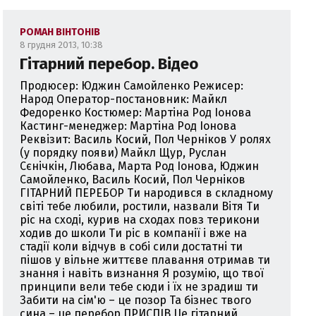
РОМАН ВІНТОНІВ
8 грудня 2013, 10:38
Гітарний перебор. Відео
Продюсер: Юджин Самойленко Режисер:
Народ Оператор-постановник: Майкл
Федоренко Костюмер: Мартіна Род Іонова
Кастинг-менеджер: Мартіна Род Іонова
Реквізит: Василь Косий, Пол Черніков У ролях
(у порядку появи) Майкл Щур, Руслан
Сєнічкін, Любава, Марта Род Іонова, Юджин
Самойленко, Василь Косий, Пол Черніков
ГІТАРНИЙ ПЕРЕБОР Ти народився в складному
світі тебе любили, ростили, назвали Вітя Ти
ріс на сході, курив на сходах повз терикони
ходив до школи Ти ріс в компанії і вже на
стадії коли відчув в собі сили достатні ти
пішов у вільне життєве плавання отримав ти
знання і навіть визнання Я розумію, що твої
принципи вели тебе сюди і їх не зрадиш ти
Забити на сім'ю – це позор Та бізнес твого
сина – це перебор ПРИСПІВ Це гітарний