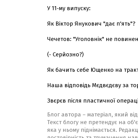
У 11-му випуску:
Як Віктор Янукович "дає п'ять"?
Чечетов: "Уголовнік" не повине
(- Серйозно?)
Як бачить себе Ющенко на тракт
Наша відповідь Мєдвєдєву за тор
Звєрєв після пластичної операці
Блог автора – матеріал, який в
Текст блогу не претендує на об'є
яка у ньому піднімається. Редакц
достовірність та тлумачення на