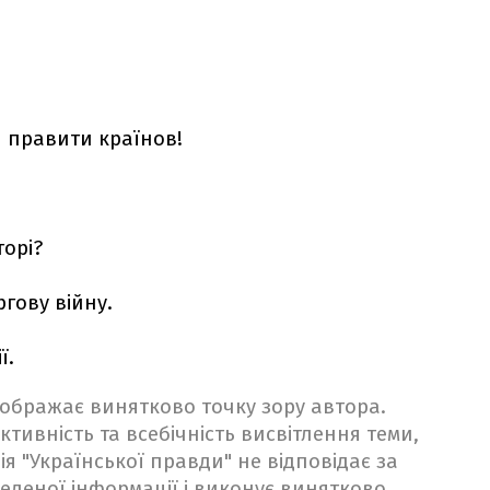
н правити країнов!
орі?
гову війну.
ї.
ідображає винятково точку зору автора.
ктивність та всебічність висвітлення теми,
ія "Української правди" не відповідає за
веденої інформації і виконує винятково