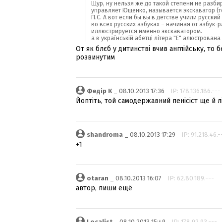
Щур, ну нельзя же до такой степени не разби
управляет Ющенко, называется экскаватор (то
П.С. А вот если бы вы в детстве учили русски
во всех русских азбуках – начиная от азбук-
иллюстрируется именно экскаватором.
а в українській абетці літера "Е" алюстрована
От як блєб у дитинстві вчив англійську, то
розвинутим
Федір К
_ 08.10.2013 17:36
IP: 178.136.186.---
Йоптіть, той самодержавний пенісіст ще й лі
shandroma
_ 08.10.2013 17:29
IP: 91.218.46.-
+1
otaran
_ 08.10.2013 16:07
IP: 62.80.189.---
автор, пиши ещё
Localist
_ 08.10.2013 15:49
IP: 178.92.93.---