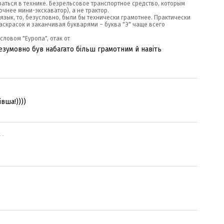
раться в технике. Безрельсовое транспортное средство, которым
чнее мини-экскаватор), а не трактор.
й язык, то, безусловно, были бы технически грамотнее. Практически
раскрасок и заканчивая букварями – буква "Э" чаще всего
 словом "Еуропа", отак от
 безумовно був набагато більш грамотним й навіть
вша!))))
--