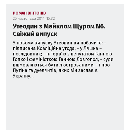
РОМАН ВІНТОНІВ
25 листопада 2014, 15:32
Утеодин з Майклом Щуром N6.
Свіжий випуск
У новому випуску Утеодин ви побачите: -
підписана Коаліційна угода; - у Ляшка –
послідовник; - інтерв'ю з депутатом Ганною
Гопко і феміністкою Ганною Довгопол; - суди
відмовляються бути люстрованими; - і про
Путіна та дуелянтів, яких він заслав в
Україну...