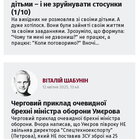
дітьми – і не зруйнувати стосунки
(1/10)
На вихідних не розмовляв зі своїми дітьми. А
дуже хотілося. Вони були зайняті своїм життям
та своїми завданнями. Зрозуміло, що формула:
"Чому ти мені не дзвониш?" не працює, а
працює: "Коли поговоримо?" Вночі...
ВІТАЛІЙ ШАБУНІН
12 квітня 2025, 13:46
Черговий приклад очевидної
брехні міністра оборони Умєрова
Черговий приклад очевидної брехні міністра
оборони. Вчора написав, що Умєров півроку НЕ
звільняв директора "Спецтехноекспорту"
(Петрова), який НЕ поставив ЗСУ зброї на 25