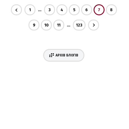
...
1
3
4
5
6
7
8
...
9
10
11
123
АРХІВ БЛОГІВ