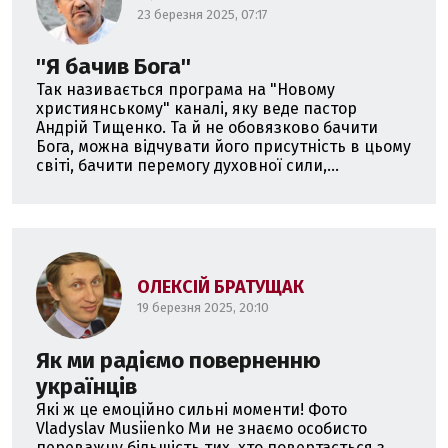
23 березня 2025, 07:17
''Я бачив Бога''
Так називається програма на "Новому
християнському" каналі, яку веде пастор
Андрій Тищенко. Та й не обовязково бачити
Бога, можна відчувати його присутність в цьому
світі, бачити перемогу духовної сили,...
ОЛЕКСІЙ БРАТУЩАК
19 березня 2025, 20:10
Як ми радіємо поверненню
українців
Які ж це емоційно сильні моменти! Фото
Vladyslav Musiienko Ми не знаємо особисто
переважну більшість тих, хто повертається з