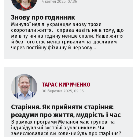
4 квітня 2025, 07:36
Знову про годинник
Минулої неділі українцям знову трохи
скоротили життя. І справа навіть не в тому, що
ми в ту ніч на годину менше спали. Наше життя
й без того стає менш тривалим та щасливим
через постійну фізичну й нервову...
ТАРАС КИРИЧЕНКО
30 березня 2025, 09:35
Старіння. Як прийняти старіння:
роздуми про життя, мудрість і час
В рамках програми Метаноя маю групові та
індивідуальні зустрічі з учасниками. Чи
замислювалися ви коли-небудь про старіння?