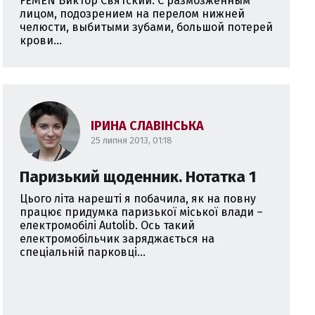
FEMEN Виктор Святский. С размозженным
лицом, подозрением на перелом нижней
челюсти, выбитыми зубами, большой потерей
крови...
ІРИНА СЛАВІНСЬКА
25 липня 2013, 01:18
Паризький щоденник. Нотатка 1
Цього літа нарешті я побачила, як на повну
працює придумка паризької міської влади –
електромобілі Autolib. Ось такий
електромобільчик заряджається на
спеціальній парковці...