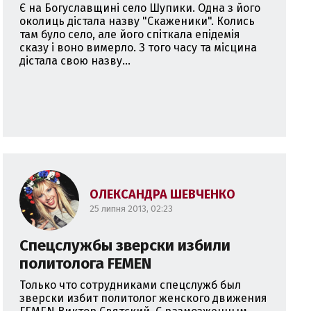
Є на Богуславщині село Шупики. Одна з його
околиць дістала назву "Скаженики". Колись
там було село, але його спіткала епідемія
сказу і воно вимерло. З того часу та місцина
дістала свою назву...
ОЛЕКСАНДРА ШЕВЧЕНКО
25 липня 2013, 02:23
Спецслужбы зверски избили
политолога FEMEN
Только что сотрудниками спецслужб был
зверски избит политолог женского движения