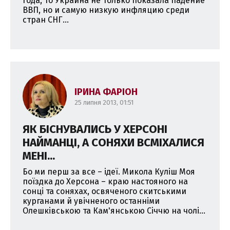
года, то Украина не только показала падение
ВВП, но и самую низкую инфляцию среди
стран СНГ...
ІРИНА ФАРІОН
25 липня 2013, 01:51
ЯК БІСНУВАЛИСЬ У ХЕРСОНІ
НАЙМАНЦІ, А СОНЯХИ ВСМІХАЛИСЯ
МЕНІ...
Бо ми перш за все – ідеї. Микола Куліш Моя
поїздка до Херсона – краю настояного на
сонці та соняхах, освяченого скитськими
курганами й увічненого останніми
Олешківською та Кам'янською Січчю на чолі...