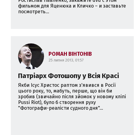
Ростислав Павленко, закажите dvd c этом
фильмом для Яценюка и Кличко – и заставьте
посмотреть...
РОМАН ВІНТОНІВ
25 липня 2013, 01:57
Патріарх Фотошопу у Всія Красі
Якби Ісус Христос раптом з'явився в Росії
цього року, то, мабуть, перше, що він би
зробив (звичайно після зйомок у новому кліпі
Pussi Riot), було б створення руху
"Фотографи-реалісти судного дня"...