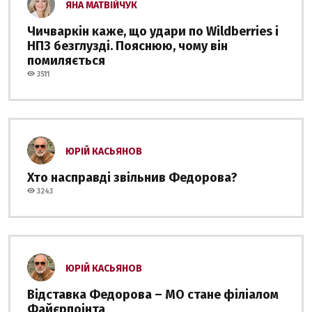
ЯНА МАТВІЙЧУК
Чичваркін каже, що удари по Wildberries і
НПЗ безглузді. Пояснюю, чому він
помиляється
3511
ЮРІЙ КАСЬЯНОВ
Хто насправді звільнив Федорова?
3243
ЮРІЙ КАСЬЯНОВ
Відставка Федорова – МО стане філіалом
Файєрпоінта