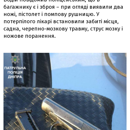
багажнику є і зброя – при огляді виявили два
ножі, пістолет і помпову рушницю. У
потерпілого лікарі встановили забиті місця,
садна, черепно-мозкову травму, струс мозку і
ножове поранення.