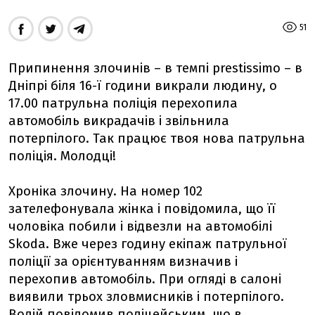
51
Припинення злочинів – в темпі prestissimo – в
Дніпрі біля 16-ї години викрали людину, о
17.00 патрульна поліція перехопила
автомобіль викрадачів і звільнила
потерпілого. Так працює твоя нова патрульна
поліція. Молодці!
Хроніка злочину. На номер 102
зателефонувала жінка і повідомила, що її
чоловіка побили і відвезли на автомобілі
Skoda. Вже через годину екіпаж патрульної
поліції за орієнтуванням визначив і
перехопив автомобіль. При огляді в салоні
виявили трьох зловмисників і потерпілого.
Водій повідомив поліцейським, що в