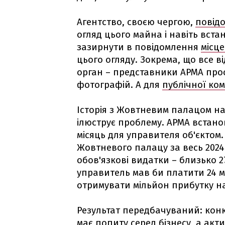
Агентство, своєю чергою,
повід
огляд цього майна і навіть вст
зазирнути в повідомлення
місце
цього огляду. Зокрема, що все в
орган – представники АРМА про
фотографій. А для
публічної ком
Історія з Жовтневим палацом н
ілюструє проблему. АРМА встанов
місяць для управителя об'єктом
Жовтневого палацу за весь 2024 
обов'язкові видатки – близько 2
управитель мав би платити 24 м
отримувати мільйон прибутку на
Результат передбачуваний: ко
має попиту
серед бізнесу, а акти