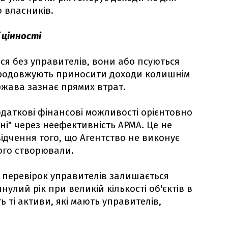
 власників.
 цінності
я без управителів, вони або псуються
 продовжують приносити доходи колишнім
ржава зазнає прямих втрат.
одаткові фінансові можливості орієнтовно
ні" через неефективність АРМА. Це не
відчення того, що Агентство не виконує
ого створювали.
них перевірок управителів залишається
улий рік при великій кількості об'єктів в
ь ті активи, які мають управителів,