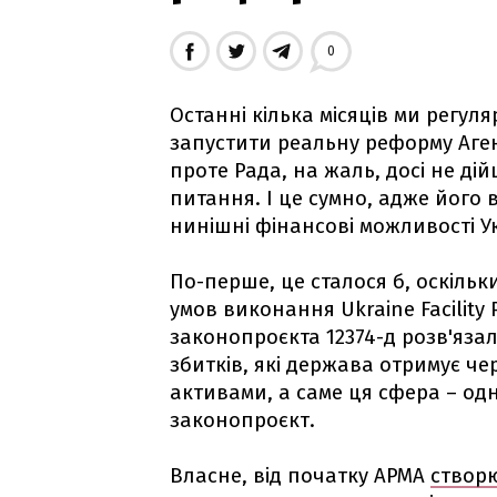
0
Останні кілька місяців ми регул
запустити реальну реформу Аген
проте Рада, на жаль, досі не д
питання. І це сумно, адже йог
нинішні фінансові можливості У
По-перше, це сталося б, оскільк
умов виконання Ukraine Facility 
законопроєкта 12374-д розв'яза
збитків, які держава отримує ч
активами, а саме ця сфера – одн
законопроєкт.
Власне, від початку АРМА
створ