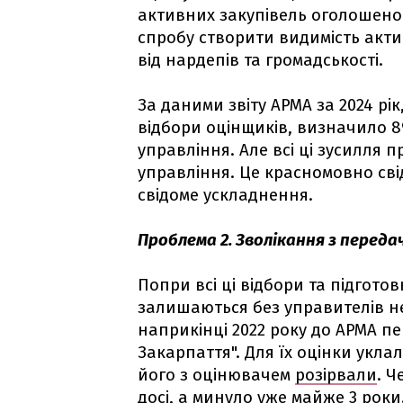
активних закупівель оголошено у
спробу створити видимість акти
від нардепів та громадськості.
За даними звіту АРМА за 2024 рі
відбори оцінщиків, визначило 8
управління. Але всі ці зусилля 
управління. Це красномовно сві
свідоме ускладнення.
Проблема 2. Зволікання з переда
Попри всі ці відбори та підготов
залишаються без управителів н
наприкінці 2022 року до АРМА п
Закарпаття". Для їх оцінки уклал
його з оцінювачем
розірвали
. 
досі, а минуло уже майже 3 роки