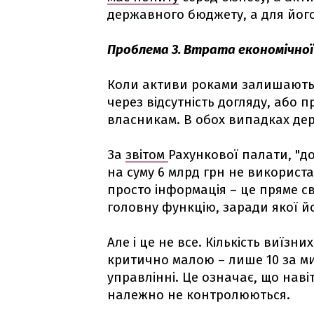
державного бюджету, а для його
Проблема 3. Втрата економічної
Коли активи роками залишаютьс
через відсутність догляду, або
власникам. В обох випадках де
За
звітом
Рахункової палати, "д
на суму 6 млрд грн не використа
просто інформація – це пряме с
головну функцію, заради якої й
Але і це не все. Кількість виїз
критично малою – лише 10 за мин
управлінні. Це означає, що навіт
належно не контролюються.