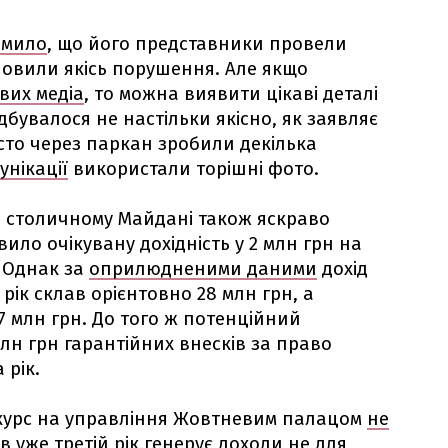
омило
, що його представники провели
ановили якісь порушення. Але якщо
вих медіа
, то можна виявити цікаві деталі
ідбувалося не настільки якісно, як заявляє
сто через паркан зробили декілька
унікації
використали торішні фото.
а столичному Майдані також яскраво
ило очікувану дохідність у 2 млн грн на
. Однак за
оприлюдненими даними
дохід
рік склав орієнтовно 28 млн грн, а
7 млн грн. До того ж потенційний
лн грн гарантійних внесків за право
 рік.
нкурс на управління Жовтневим палацом
не
в уже третій рік генерує доходи не для