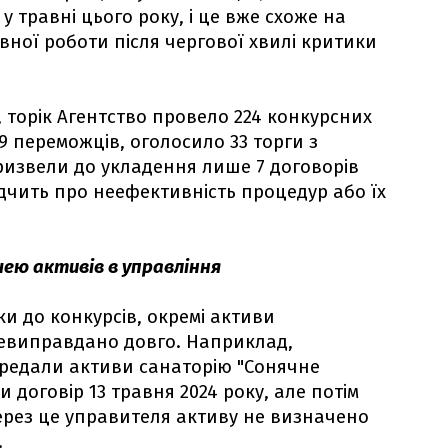
 травні цього року, і це вже схоже на
вної роботи після чергової хвилі критики
к, торік Агентство провело 224 конкурсних
9 переможців, оголосило 33 торги з
призвели до укладення лише 7 договорів
дчить про неефективність процедур або їх
чею активів в управління
ки до конкурсів, окремі активи
евиправдано довго. Наприклад,
ередали активи санаторію "Сонячне
и договір 13 травня 2024 року, але потім
Через це управителя активу не визначено
.