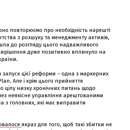
ярно повторюємо про необхідність нарешті
тства з розшуку та менеджменту активів,
ійшла до розгляду цього надважливого
о вирішення дуже позитивно вплинуло на
країни.
и запуск цієї реформи – одна з маркерних
Plan. Але і крім цього прийняття
ло цілу низку хронічних питань щодо
ерез неякісне управління арештованими
а з головних, які має виправити
ювалося
якраз для того, щоб такі збитки не