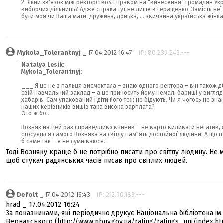
2. Який зв'язок між ректорством і правом на "винесення" громадян Укр
виборчих дільниць? Адже справа тут не лише в Геращенко. Замість неї
бути моя чи Ваша мати, дружина, донька, ... звичайна українська жінка
Mykola_Tolerantnyj
_ 17.04.2012 16:47
IP: 80.239.243.---
Natalya Lesik:
Mykola_Tolerantnyj:
___ Я це не з пальця висмоктала – знаю одного ректора – він також д
свій навчальний заклад – а це приносить йому немалі бариші у вигляд
хабарів. Сам упакований і діти його теж не бідують. Чи я чогось не знаю
наших керівників вишів така висока зарплата?
Ото ж бо...
Возняк на цей раз справедливо вчинив – не варто виливати негатив, 
стосується самого Возняка на світлу пам"ять достойної людини. А що ц
б саме так – я не сумніваюся.
Тоді Возняку краще б не потрібно писати про світлу людину. Не 
щоб стукач радянських часів писав про світлих людей.
Defolt
_ 17.04.2012 16:43
IP: 212.90.183.---
hrad _ 17.04.2012 16:24
За показниками, які періодично друкує Національна бібліотека ім.
Вернадського (http://www.nbuv.gov.ua/rating/ratings_uni/index.ht