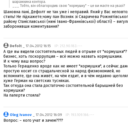
шаражкина контора.
___ Тобто, він облагородив свою "кормушку" – це ви маєте на увазі?
Шановна пані, Дефолт не так уже і неправий. Який у Вас неповт
стиль! Не підкажете,чому пан Bозняк зі Сваричева Рожнятівсько
району Станіславської (нині Івано-Франківської) області) – вигул
заборонивши коментування?
Defolt
_ 17.04.2012 16:15
IP: 212.90.183.---
А где вы видели состоятельных людей в отрыве от "кормушки"?
бизнес, хоть госкоррупция – всё можно назвать кормушками.
И к чему ваш вопрос?
Только Геращенко вроде как не имеет "кормушки", а сейчас даж
простую косит со страдальческой за народ физиономией, но
вспомните, где она живёт, на чём ездит, и в чём недавно щеголя
хуже Герман на светских тусняках.
Так откуда она стала достаточно состоятельной барышней без
кормушки?
На паперти стояла?
Oleg Ivanov
_ 17.04.2012 16:09
IP: 193.109.166.---
Вопрос: – кого учат и зачем????