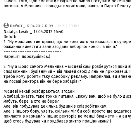
замість того, щоб смоктати бюджетне бабло і готувати рекетирів
погонах. А Мельник – покидьок яких мало, навіть в Партії Рекету
Defolt
_ 17.04.2012 17:09
IP: 212.90.183.---
Natalya Lesik _ 17.04.2012 16:40
Defolt:
1. "Ну можливо тим краща, що не вона його на намалася в супере
бажанню винести з зали засідань виборчої комісії, а він її."
---------------------------------
Нарешті, порозумілись:)
2. "Ну а щодо самого Мельника – місцеві самі розберуться який в
сподвижник і будівничий – від людей своїх діянь не приховаєш. 
треба йому робити таку однобоку рекламу. Наприклад, ви впевне
на посаді ректора він не бере хабарів?"
Місцеві нехай розбираються, згоден.
А хабарі, знаєте, таке тонке питання. Скажу вам, щоб не було диск
мабуть, бере, а хто не бере?
Але, він побудував декілька будинків співробітникам.
Але, з іншого боку, уявіть, скільки міг би собі просто ще додатко
покласти в карман? У інших ректорів не менші бюджети – а ви ч
щоб хтось будував чи придбавав житло працівникам?:)