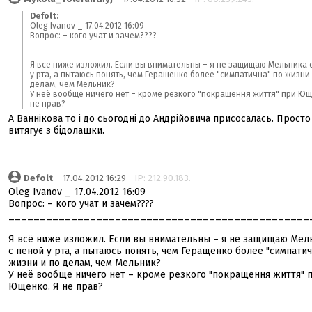
Defolt:
Oleg Ivanov _ 17.04.2012 16:09
Вопрос: – кого учат и зачем????
__________________________________________________
Я всё ниже изложил. Если вы внимательны – я не защищаю Мельника 
у рта, а пытаюсь понять, чем Геращенко более "симпатична" по жизни 
делам, чем Мельник?
У неё вообще ничего нет – кроме резкого "покращення життя" при Ющ
не прав?
А Ваннікова то і до сьогодні до Андрійовича присосалась. Просто
витягує з бідолашки.
Defolt
_ 17.04.2012 16:29
IP: 212.90.183.---
Oleg Ivanov _ 17.04.2012 16:09
Вопрос: – кого учат и зачем????
________________________________________________
Я всё ниже изложил. Если вы внимательны – я не защищаю Мел
с пеной у рта, а пытаюсь понять, чем Геращенко более "симпатич
жизни и по делам, чем Мельник?
У неё вообще ничего нет – кроме резкого "покращення життя" 
Ющенко. Я не прав?