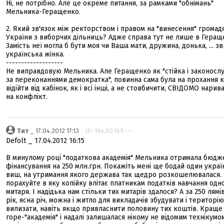
Ні, не потрібно. Але це окреме питання, за рамками "обнімань"
Мельника-Геращенко.
2. Який зв'язок між ректорством і правом на "винесення" громад
України з виборчих дільниць? Адже справа тут не лише в Геращ
Замість неї могла б бути моя чи Ваша мати, дружина, донька, ... з
українська жінка.
-------------------
Не виправдовую Мельника. Але Геращенко як "стійка і законосл
за переконаннями демократка", повинна сама була на прохання ко
відійти від кабінок, як і всі інші, а не стовбичити, СВІДОМО нари
на конфлікт.
Тит
_ 17.04.2012 17:13
IP: 194.50.169.---
Defolt _ 17.04.2012 16:15
В минулому році "податкова академія" Мельника отримала бюдж
фінансування на 250 млн.грн. Покажіть мені ще бодай один укра
виш, на утримання якого держава так щедро розкошелювалася. 
порахуйте в яку копійку влітає платникам податків навчання одн
митаря. І надідька нам стільки тих митарів здалося? А за 250 лямі
рік, ясна річ, можна і житло для викладачів збудувати і територію
вилизати, навіть якщо привласнити половину тих коштів. Краще 
горе-"академія" і надалі залишалася нікому не відомим технікумо