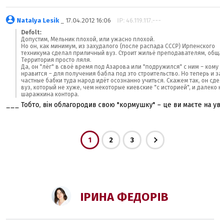
Natalya Lesik
_ 17.04.2012 16:06
IP: 46.119.117.---
Defolt:
Допустим, Мельник плохой, или ужасно плохой.
Но он, как минимум, из захудалого (после распада СССР) Ирпенского
техникума сделал приличный вуз. Строит жильё преподавателям, общ
Территория просто ляля.
Да, он "лёг" в своё время под Азарова или "подружился" с ним – кому
нравится – для получения бабла под это строительство. Но теперь и з
частные бабки туда народ идёт осознанно учиться. Скажем так, он сд
вуз, который не хуже, чем некоторые киевские "с историей", и далеко 
шаражкина контора.
___ Тобто, він облагородив свою "кормушку" – це ви маєте на ув
1
2
3
ІРИНА ФЕДОРІВ