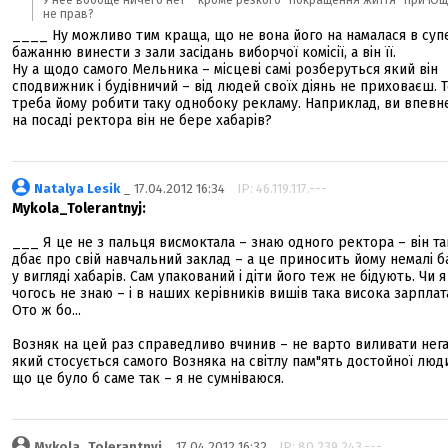
У неё вообще ничего нет – кроме резкого "покращення життя" при Ющ
не прав?
____ Ну можливо тим краща, що не вона його на намалася в суп
бажанню винести з зали засідань виборчої комісії, а він її.
Ну а щодо самого Мельника – місцеві самі розберуться який він
сподвижник і будівничий – від людей своїх діянь не приховаєш. 
треба йому робити таку однобоку рекламу. Наприклад, ви впевне
на посаді ректора він не бере хабарів?
Natalya Lesik
_ 17.04.2012 16:34
IP: 46.119.117.---
Mykola_Tolerantnyj:
___ Я це не з пальця висмоктала – знаю одного ректора – він т
дбає про свій навчальний заклад – а це приносить йому немалі 
у вигляді хабарів. Сам упакований і діти його теж не бідують. Чи я
чогось не знаю – і в наших керівників вишів така висока зарплат
Ото ж бо...
Возняк на цей раз справедливо вчинив – не варто виливати нега
який стосується самого Возняка на світлу пам"ять достойної люд
що це було б саме так – я не сумніваюся.
Mykola_Tolerantnyj
_ 17.04.2012 16:32
IP: 80.239.243.---