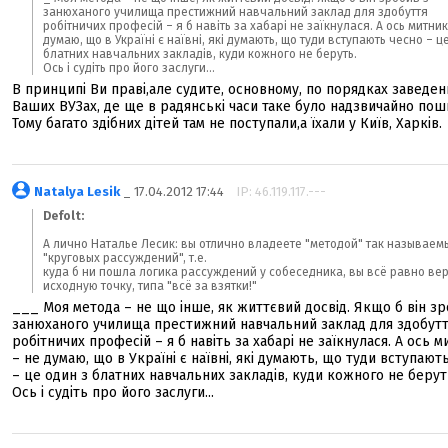
занюханого училища престижний навчальний заклад для здобуття
робітничих професій – я б навіть за хабарі не заїкнулася. А ось митник
думаю, що в Україні є наївні, які думають, що туди вступають чесно – ц
блатних навчальних закладів, куди кожного не беруть.
Ось і судіть про його заслуги...
В принципі Ви праві,але судите, основному, по порядках заведен
Ваших ВУЗах, де ще в радянські часи таке було надзвичайно пош
Тому багато здібних дітей там не поступали,а їхали у Київ, Харків.
Natalya Lesik
_ 17.04.2012 17:44
IP: 46.119.117.---
Defolt:
А лично Наталье Лесик: вы отлично владеете "методой" так называем
"круговых рассуждений", т.е.
куда б ни пошла логика рассуждений у собеседника, вы всё равно ве
исходную точку, типа "всё за взятки!"
___ Моя метода – не що інше, як життєвий досвід. Якщо б він зр
занюханого училища престижний навчальний заклад для здобут
робітничих професій – я б навіть за хабарі не заїкнулася. А ось 
– не думаю, що в Україні є наївні, які думають, що туди вступают
– це один з блатних навчальних закладів, куди кожного не берут
Ось і судіть про його заслуги...