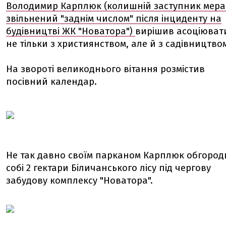
Володимир Карплюк (колишній заступник мера 
звільнений "заднім числом" після інциденту на
будівництві ЖК "Новатора")
вирішив асоціюват
не тільки з християнством, але й з садівництво
На звороті великоднього вітання розмістив
посівний календар.
Не так давно своїм парканом Карплюк обгород
собі 2 гектари Біличанського лісу під чергову
забудову комплексу "Новатора".