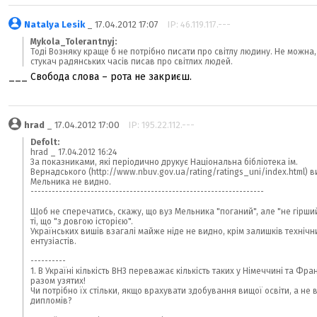
Natalya Lesik
_ 17.04.2012 17:07
IP: 46.119.117.---
Mykola_Tolerantnyj:
Тоді Возняку краще б не потрібно писати про світлу людину. Не можна
стукач радянських часів писав про світлих людей.
___ Свобода слова – рота не закриєш.
hrad
_ 17.04.2012 17:00
IP: 195.22.112.---
Defolt:
hrad _ 17.04.2012 16:24
За показниками, які періодично друкує Національна бібліотека ім.
Вернадського (http://www.nbuv.gov.ua/rating/ratings_uni/index.html) 
Мельника не видно.
------------------------------------------------------------------
Щоб не сперечатись, скажу, що вуз Мельника "поганий", але "не гірши
ті, що "з довгою історією".
Українських вишів взагалі майже ніде не видно, крім залишків технічн
ентузіастів.
----------
1. В Україні кількість ВНЗ переважає кількість таких у Німеччині та Фран
разом узятих!
Чи потрібно їх стільки, якщо врахувати здобування вищої освіти, а не 
дипломів?