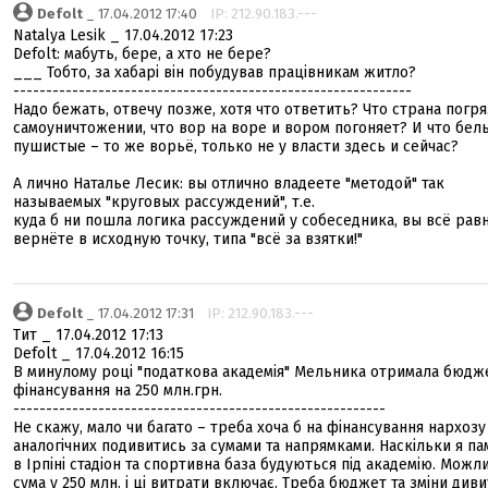
Defolt
_ 17.04.2012 17:40
IP: 212.90.183.---
Natalya Lesik _ 17.04.2012 17:23
Defolt: мабуть, бере, а хто не бере?
___ Тобто, за хабарі він побудував працівникам житло?
-------------------------------------------------------------
Надо бежать, отвечу позже, хотя что ответить? Что страна погря
самоуничтожении, что вор на воре и вором погоняет? И что бел
пушистые – то же ворьё, только не у власти здесь и сейчас?
А лично Наталье Лесик: вы отлично владеете "методой" так
называемых "круговых рассуждений", т.е.
куда б ни пошла логика рассуждений у собеседника, вы всё рав
вернёте в исходную точку, типа "всё за взятки!"
Defolt
_ 17.04.2012 17:31
IP: 212.90.183.---
Тит _ 17.04.2012 17:13
Defolt _ 17.04.2012 16:15
В минулому році "податкова академія" Мельника отримала бюдж
фінансування на 250 млн.грн.
---------------------------------------------------------
Не скажу, мало чи багато – треба хоча б на фінансування нархозу
аналогічних подивитись за сумами та напрямками. Наскільки я па
в Ірпіні стадіон та спортивна база будуються під академію. Можл
сума у 250 млн. і ці витрати включає. Треба бюджет та зміни диви