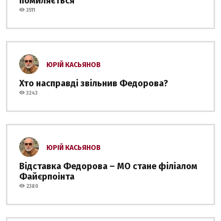
помиляється
3511
ЮРІЙ КАСЬЯНОВ
Хто насправді звільнив Федорова?
3243
ЮРІЙ КАСЬЯНОВ
Відставка Федорова – МО стане філіалом
Файєрпоінта
2380