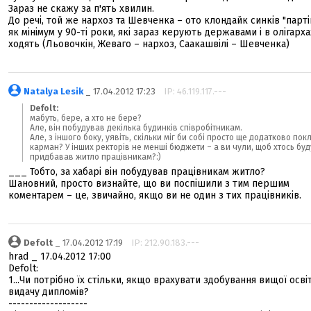
Зараз не скажу за п'ять хвилин.
До речі, той же нархоз та Шевченка – ото клондайк синків "парті
як мінімум у 90-ті роки, які зараз керують державами і в олігарха
ходять (Льовочкін, Жеваго – нархоз, Саакашвілі – Шевченка)
Natalya Lesik
_ 17.04.2012 17:23
IP: 46.119.117.---
Defolt:
мабуть, бере, а хто не бере?
Але, він побудував декілька будинків співробітникам.
Але, з іншого боку, уявіть, скільки міг би собі просто ще додатково пок
карман? У інших ректорів не менші бюджети – а ви чули, щоб хтось бу
придбавав житло працівникам?:)
___ Тобто, за хабарі він побудував працівникам житло?
Шановний, просто визнайте, що ви поспішили з тим першим
коментарем – це, звичайно, якщо ви не один з тих працівників.
Defolt
_ 17.04.2012 17:19
IP: 212.90.183.---
hrad _ 17.04.2012 17:00
Defolt:
1...Чи потрібно їх стільки, якщо врахувати здобування вищої освіт
видачу дипломів?
-------------------