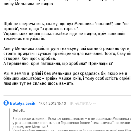
вишу Мельника не видно.
------------------------------------------------------------------------
--------
Щоб не сперечатись, скажу, що вуз Мельника "поганий", але "не
гірший", чим ті, що "з довгою історією".
Українських вишів взагалі майже ніде не видно, крім залишків
технічних ентузіастів.
Але у Мельника замість руїн технікуму, які могли б реально бути 
стоять придатні і сучасні приміщення для навчання. Тобто, базу ві
створив. Хоч щось зробив.
А Геращенко, крім патякання, що зробила? Приклади є?
P.S. А земля в Ірпіні і без Мельника розкрадалась би, якщо не в
більших масштабах – Ірпінь майже Київ, і тому особистість однієї
людини тут не сильно щось важить.
Natalya Lesik
_ 17.04.2012 16:40
IP: 46.119.117.---
Defolt:
Я всё ниже изложил. Если вы внимательны – я не защищаю Мельника 
у рта, а пытаюсь понять, чем Геращенко более "симпатична" по жизни 
делам, чем Мельник?