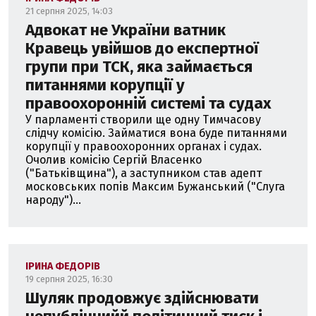
21 серпня 2025, 14:03
Адвокат не України ватник
Кравець увійшов до експертної
групи при ТСК, яка займається
питаннями корупції у
правоохоронній системі та судах
У парламенті створили ще одну Тимчасову
слідчу комісію. Займатися вона буде питаннями
корупції у правоохоронних органах і судах.
Очолив комісію Сергій Власенко
("Батьківщина"), а заступником став адепт
московських попів Максим Бужанський ("Слуга
народу")...
ІРИНА ФЕДОРІВ
19 серпня 2025, 16:30
Шуляк продовжує здійснювати