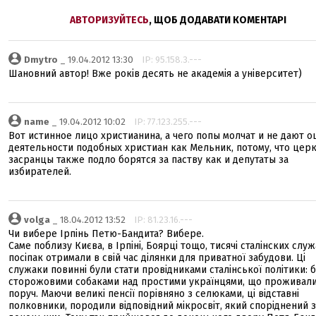
АВТОРИЗУЙТЕСЬ
, ЩОБ ДОДАВАТИ КОМЕНТАРІ
Dmytro
_ 19.04.2012 13:30
IP: 95.158.3.---
Шановний автор! Вже років десять не академія а університет)
name
_ 19.04.2012 10:02
IP: 77.123.255.---
Вот истинное лицо христианина, а чего попы молчат и не дают о
деятельности подобных христиан как Мельник, потому, что цер
засранцы также подло борятся за паству как и депутаты за
избирателей.
volga
_ 18.04.2012 13:52
IP: 81.23.16.---
Чи вибере Ірпінь Петю-Бандита? Вибере.
Саме поблизу Києва, в Ірпіні, Боярці тощо, тисячі сталінских служ
посіпак отримали в свій час ділянки для приватної забудови. Ці
служаки повинні були стати провідниками сталінської політики: 
сторожовими собаками над простими українцями, що проживал
поруч. Маючи великі пенсії порівняно з селюками, ці відставні
полковники, породили відповідний мікросвіт, який споріднений з