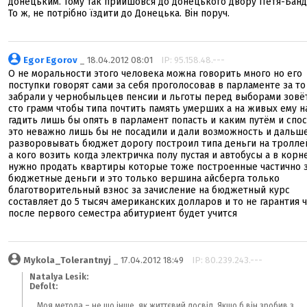
донецьким. Тому так прийшовся до донецького двору Петя-Банд
То ж, не потрібно їздити до Донецька. Він поруч.
Egor Egorov
_ 18.04.2012 08:01
IP: 95.158.48.---
О не моральности этого человека можна говорить много но его
поступки говорят сами за себя проголосовав в парламенте за то
забрали у чернобыльцев пенсии и льготы перед выборами зовё
сто грамм чтобы типа почтить память умерших а на живых ему н
гадить лишь бы опять в парламент попасть и каким путём и спо
это неважно лишь бы не посадили и дали возможность и дальш
разворовывать бюджет дорогу построил типа деньги на тролле
а кого возить когда электричка полу пустая и автобусы а в корн
нужно продать квартиры которые тоже построенные частично 
бюджетные деньги и это только вершина айсберга только
благотворительный взнос за зачисление на бюджетный курс
составляет до 5 тысяч американских долларов и то не гарантия 
после первого семестра абитуриент будет учится
Mykola_Tolerantnyj
_ 17.04.2012 18:49
IP: 80.239.243.---
Natalya Lesik:
Defolt:
_ Моя метода – не що інше, як життєвий досвід. Якщо б він зробив з