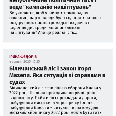
непублічнийй політичний тиск і
веде "кампанію нашіптувань"
Ви уявляєте, щоб у війну з-поміж задач
очільниці партії влади було ходіння з папкою
роздруківок постів громадських діячів і
ведення дискредитаційної кампанії
нашіптувань? Але це реальність...
ІРИНА ФЕДОРІВ
4 серпня 2025, 15:25
Біличанський ліс і закон Ігоря
Мазепи. Яка ситуація зі справами в
судах
Біличанський ліс став лінією оборони Києва у
2022 році. Ця лінія проходила по річці Ірпінь
вздовж лісу. Якби в лісі прокладали дороги,
побудували висотки, а через річку Ірпінь
набудували б мости – ситуація в лютому для
міста-мільйонника у 2022 році могла бути геть