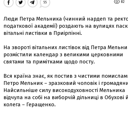
82
55
Люди Петра Мельника (чинний нардеп та рект
податкової академії) роздають на вулицях паск
вітальні листівки в Приірпінні.
На звороті вітальних листівок від Петра Мельн
розмістили календар з великими церковними
святами та примітками щодо посту.
Вся країна знає, як постив з чистими помислам
Петро Мельник – зразковий чоловік і громадян
Найсильніше силу високодуховності Мельника
відчула на собі на виборчій дільниці в Обухові 
колега – Геращенко.