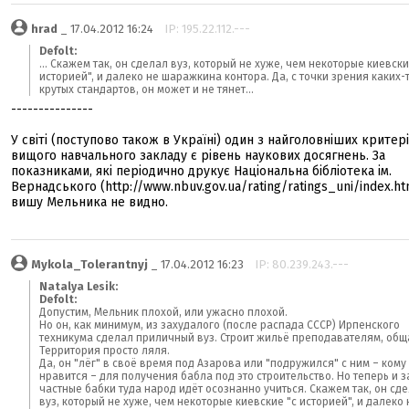
hrad
_ 17.04.2012 16:24
IP: 195.22.112.---
Defolt:
... Скажем так, он сделал вуз, который не хуже, чем некоторые киевски
историей", и далеко не шаражкина контора. Да, с точки зрения каких-
крутых стандартов, он может и не тянет...
---------------
У світі (поступово також в Україні) один з найголовніших критері
вищого навчального закладу є рівень наукових досягнень. За
показниками, які періодично друкує Національна бібліотека ім.
Вернадського (http://www.nbuv.gov.ua/rating/ratings_uni/index.ht
вишу Мельника не видно.
Mykola_Tolerantnyj
_ 17.04.2012 16:23
IP: 80.239.243.---
Natalya Lesik:
Defolt:
Допустим, Мельник плохой, или ужасно плохой.
Но он, как минимум, из захудалого (после распада СССР) Ирпенского
техникума сделал приличный вуз. Строит жильё преподавателям, общ
Территория просто ляля.
Да, он "лёг" в своё время под Азарова или "подружился" с ним – кому
нравится – для получения бабла под это строительство. Но теперь и з
частные бабки туда народ идёт осознанно учиться. Скажем так, он сд
вуз, который не хуже, чем некоторые киевские "с историей", и далеко 