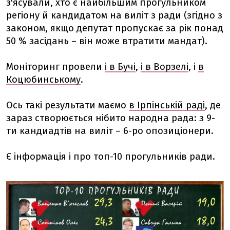
з'ясували, хто є найбільшим прогульником
регіону й кандидатом на виліт з ради (згідно з
законом, якщо депутат пропускає за рік понад
50 % засідань – він може втратити мандат).
Моніторинг провели
і в Бучі
,
і в Ворзелі
, і
в
Коцюбинському
.
Ось такі результати маємо
в Ірпінській раді
, де
зараз створюється нібито народна рада: з 9-
ти кандиадтів на виліт – 6-ро опозиціонери.
Є інформація і про топ-10 прогульників ради.