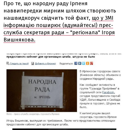
Про те, що народну раду Ірпеня
наввипередки мирним шляхом створюють
нашвидкоруч свідчить той факт,
що у ЗМІ
інформацію поширює (вдумайтесь!) прес-
служба секретаря ради – "регіонала" Ігоря
Вишнякова.