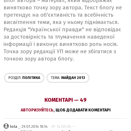
Блог автора – матеріал, який відображає
винятково точку зору автора. Текст блогу не
претендує на об'єктивність та всебічність
висвітлення теми, яка у ньому піднімається.
Редакція "Української правди" не відповідає
за достовірність та тлумачення наведеної
інформації і виконує винятково роль носія.
Точка зору редакції УП може не збігатися з
точкою зору автора блогу.
РОЗДІЛ:
ПОЛІТИКА
ТЕМА:
МАЙДАН 2013
КОМЕНТАРІ — 49
АВТОРИЗУЙТЕСЬ
, ЩОБ ДОДАВАТИ КОМЕНТАРІ
lola
_ 29.01.2014 18:14
IP: 74.125.18.---