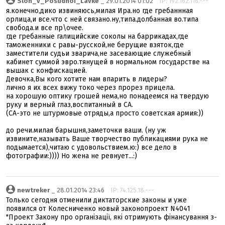
Slon_v_Posudnoi_Lavke
_ 29.01.2014 01:02
IP: 192.162.116.---
я.конечно,дико извиняюсь,милая Ира.но где гребаннная
орлица,и все.что с ней связано.ну,типа.долбанная во.типа
свобода.и все пр\очее.
где гребанные галицийские соколы на баррикадах,где
таможенники с равы-русской,не берущие взяток,где
заместители судьи зварича,не засевающие служебный
кабинет суммой эвро.тянущей в нормальном государстве на
вышак с конфискацией.
Девочка,Вы кого хотите нам впарить в лидеры?
лично я их всех вижу токо через прорез прицела.
на хорошую оптику грошей нема,но понадеемся на твердую
руку и верный глаз,воспитанный в СА.
(СА-это не штурмовые отряды,а просто советская армия:))
до речи.милая барышня,заметочки ваши. (ну уж
извините,называть Ваше творчество публикациями рука не
подымается),читаю с удовольствием.ю:) все дело в
фотографии:)))) Но жена не ревнует...:)
newtreker
_ 28.01.2014 23:46
IP: 74.125.18.---
Только сегодня отменили диктаторские законы и уже
появился от Колесниченко новый законопроект N4041
"Проект Закону про організації, які отримують фінансування з-