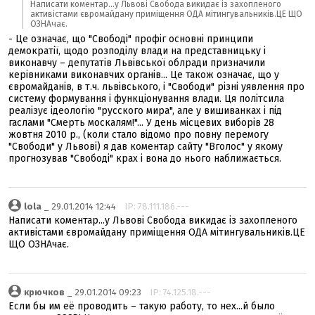
Написати коментар...у Львові Свобода викидає із захопленого
активістами євромайдану приміщення ОДА мітингувальників.ЦЕ ЩО
ОЗНАчає.
- Це означає, що "Свободі" профіг основні принципи
демократії, щодо розподілу влади на представницьку і
виконавчу – депутатів Львівської облради призначили
керівниками виконавчих органів... Це також означає, що у
євромайданів, в т.ч. львівського, і "Свободи" різні уявлення про
систему формування і функціонування влади. Ця політсила
реалізує ідеологію "русского мира", але у вишиванках і під
гаслами "Смерть москалям!"... У день місцевих виборів 28
жовтня 2010 р., (коли стало відомо про повну перемогу
"Свободи" у Львові) я дав коментар сайту "Вголос" у якому
прогнозував "Свободі" крах і вона до нього наближається.
lola
_ 29.01.2014 12:44
IP: 78.111.186.---
Написати коментар...у Львові Свобода викидає із захопленого
активістами євромайдану приміщення ОДА мітингувальників.ЦЕ
ЩО ОЗНАчає.
крючков
_ 29.01.2014 09:23
IP: 74.125.18.---
Если бы им её проводить – такую работу, то нех...й было