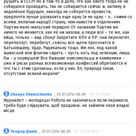
рушить и СССР! Но в том-то и дело, что как никто тогда её не
собирался проводить, так не собирается сейчас и, загляну в
недалёкое будущее, никогда не соберется провести,
предпочтя лучше развалить еще одну (и не одну – х... сними со
всеми, включая народ!) страну, чем навести в отделениях
Партии мало-мальский порядок! От названия Партии же
ничего не меняется, как её ни назови, а люди всё – те же, как
яйца, только – вид сбоку! Запретите КПУ и ПР, они перелетят,
переползут, перебегут, сквозь все щели просочатся в
Батькiвщину, Удар, Радикальну тощо. Им пох, под какой
вывеской или флагом сидеть – пусть хоть под зелёным, лишь
бы – у кормушки! Все бывшие комсомольцы и коммуняки –
уже в рясах разных всевозможных конфессий обретаются и
что ты с этим сделаешь, если у них, бл, природа такая,
отсутствие всякой морали?
Zhenya Shewtchenko
_ 29.01.2014 08:38
IP: 74.125.18.---
Журналіст – молодець! Робота не закінчиться після перемоги,
треба буде слідкувати, щоб продажні...не зайняли знов владні
місця
Теодор Дяків
_ 29.01.2014 08:30
IP: 178.94.193.---