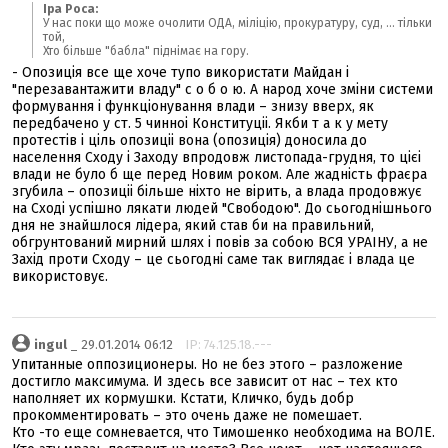
Ipa Poca:
У нас поки що може очолити ОДА, міліцію, прокуратуру, суд, ... тільки
той,
Хто більше "бабла" піднімає на гору.
- Опозиція все ще хоче тупо використати Майдан і
"перезавантажити владу" с о б о ю. А народ хоче зміни системи
формування і функціонування влади – знизу вверх, як
передбачено у ст. 5 чинноі Конституціі. Якби т а к у мету
протестів і ціль опозиціі вона (опозиція) доносила до
населення Сходу і Заходу впродовж листопада-грудня, то цієі
влади не було б ще перед Новим роком. Але жадність фраєра
згубила – опозиціі більше ніхто не вірить, а влада продовжує
на Сході успішно лякати людей "Свободою". До сьогоднішнього
дня не знайшлося лідера, який став би на правильний,
обгрунтований мирний шлях і повів за собою ВСЯ УРАІНУ, а не
Захід проти Сходу – це сьогодні саме так виглядає і влада це
використовує.
ingul
_ 29.01.2014 06:12
IP: 74.125.18.---
Упитанные оппозиционеры. Но не без этого – разложение
достигло максимума. И здесь все зависит от нас – тех кто
наполняет их кормушки. Кстати, Кличко, будь добр
прокомментировать – это очень даже не помешает.
Кто -то еще сомневается, что Тимошенко необходима на ВОЛЕ.