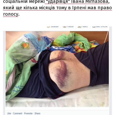
соціальній мережі
"ударівця" Івана Міглазова
,
який ще кілька місяців тому в Ірпені мав право
голосу
.