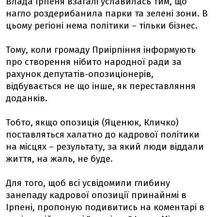
Влада Ірпеня взагалі уславилась тим, що
нагло роздерибанила парки та зелені зони. В
цьому регіоні нема політики – тільки бізнес.
Тому, коли громаду Приірпіння інформують
про створення нібито народної ради за
рахунок депутатів-опозиціонерів,
відбувається не що інше, як переставляння
доданків.
Тобто, якщо опозиція (Яценюк, Кличко)
поставляться халатно до кадрової політики
на місцях – результату, за який люди віддали
життя, на жаль, не буде.
Для того, щоб всі усвідомили глибину
занепаду кадрової опозиції принайнмі в
Ірпені, пропоную подивитись на коментарі в