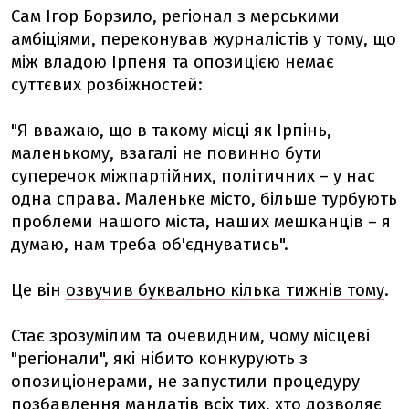
Сам Ігор Борзило, регіонал з мерськими
амбіціями, переконував журналістів у тому, що
між владою Ірпеня та опозицією немає
суттєвих розбіжностей:
"Я вважаю, що в такому місці як Ірпінь,
маленькому, взагалі не повинно бути
суперечок міжпартійних, політичних – у нас
одна справа. Маленьке місто, більше турбують
проблеми нашого міста, наших мешканців – я
думаю, нам треба об'єднуватись".
Це він
озвучив буквально кілька тижнів тому
.
Стає зрозумілим та очевидним, чому місцеві
"регіонали", які нібито конкурують з
опозиціонерами, не запустили процедуру
позбавлення мандатів всіх тих, хто дозволяє