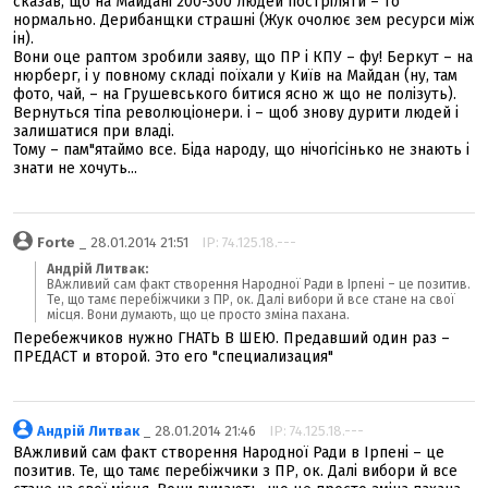
сказав, що на Майдані 200-300 людей постріляти – то
нормально. Дерибанщки страшні (Жук очолює зем ресурси між
ін).
Вони оце раптом зробили заяву, що ПР і КПУ – фу! Беркут – на
нюрберг, і у повному складі поїхали у Київ на Майдан (ну, там
фото, чай, – на Грушевського битися ясно ж що не полізуть).
Вернуться тіпа революціонери. і – щоб знову дурити людей і
залишатися при владі.
Тому – пам"ятаймо все. Біда народу, що нічогісінько не знають і
знати не хочуть...
Forte
_ 28.01.2014 21:51
IP: 74.125.18.---
Андрій Литвак:
ВАжливий сам факт створення Народної Ради в Ірпені – це позитив.
Те, що тамє перебіжчики з ПР, ок. Далі вибори й все стане на свої
місця. Вони думають, що це просто зміна пахана.
Перебежчиков нужно ГНАТЬ В ШЕЮ. Предавший один раз –
ПРЕДАСТ и второй. Это его "специализация"
Андрій Литвак
_ 28.01.2014 21:46
IP: 74.125.18.---
ВАжливий сам факт створення Народної Ради в Ірпені – це
позитив. Те, що тамє перебіжчики з ПР, ок. Далі вибори й все