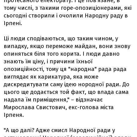
протесаного електорату. І це пов'язане, в
тому числі, з такими горе-опозиціонерами, які
сьогодні створили і очолили Народну раду в
Ірпені.
Ці люди сподіваються, що таким чином, у
випадку, якщо переможе майдан, вони знову
опиняться біля того корита. І люди давно
знають їм ціну, і причини їхньої
опозиційності, тому ця "народна" рада рада
виглядає як карикатура, яка може
дискредитувати саму ідею нородної ради. До
цього ще додається той факт, що влада сама
надала їм приміщення," – відзначає
Мирослава Свистович, екс-голова міста
Ірпеня.
"А що далі? Адже смисл Народної ради у