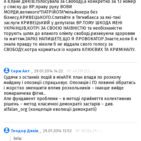
А я,пане ДЯКІВ,голосувала за Свободу,а конкретно за 13 номер
у списку до ВР,праву руку ВОВИ
МОРДИ,великого"ПАТРІЙОТА"мільйонера без
бізнесу,КРИВЕЦЬКОГО.Спитайте в Тягнибакса за які-такі
заслуги КРИВЕЦЬКИЙ у депутатах ВР.ТОМУ ШКОДА МЕНІ
УКРАІНЦІВ,КОТРІ ЗА СВОЄЮ НАІВНІСТЮ та необізнаністю
торують шлях до вланого олімпу свободі,ризикуючи здоровям
та життям.ЗАРАЗ НАПИШЕТЕ,ЩО Я ПРОВОКАТОР.Знаєте,коли б я
знала правду то ніколи б не віддала свого голосу за
СВОБОДУ,котра кормиться із корита КЛЮЄВИХ ТА КРИМІНАЛУ.
Серж Ант
_ 29.01.2014 14:22
IP: 46.119.122.---
Судячи з останніх подій в мінАПК план влади по розколу
майдану і опозиції спрацьовує. Опозиція і ГО повинні зібратись
і жорстко зменшити вплив розкольників – інакше вийде
помаранчева фігня...
Але фундамент проблеми – в методі прийняття колективних
рішень – метод класичної демократії застарів – див.
alfalan_org (концепція еволюції демократії)
Теодор Дяків
_ 29.01.2014 13:52
IP: 91.124.71.---
lola: