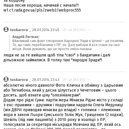
за кордону"
Наша песня хороша, начинай с начала?!
w1.c1.rada.gov.ua/pls/zweb2/webproc555
tuskarora
_ 28.01.2014 23:45
IP: 46.185.103.---
Андрій Литвак:
ВАжливий сам факт створення Народної Ради в Ірпені – це позитив.
Те, що тамє перебіжчики з ПР, ок. Далі вибори й все стане на свої
місця. Вони думають, що це просто зміна пахана.
люди не за те вийшли щоб тіпа "свої" з бандитами і далі
дільожкою займалися. В топку такі "народні Зради"!
tuskarora
_ 28.01.2014 23:43
IP: 46.185.103.---
абсолютно нічого дивного! Фото Кличка в обнімку з Царьовим
або Тягнибока, який у десна цілується з Чечетовим – цього
досить, щоб взнати ціну "опозініанєрам".
Додам про рідні Суми. партія мера Мінаєва Рідне місто у складі
з екс-правими – друзями і подругами нардепа Олега Медуниці
(він ДВІЧІ приводив мінаєва до влади) + гопники – племінник
вора в законі Льори Сумського Толік Жук, Гриценюк (2 ходки),
Шевіль (під ним пацанята) з 2010 року в коаліції з ПР,
голосували за секретаря міськради Мовчана від ПР, який ось