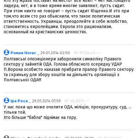
Кто эту мразь поставит на место? Все ноют – нет настоящего
лидера, нет, и в тоже время многие заявляют, пусть сидит.
При этом никто не говорит – пусть сидит Ющенко.И это при
том,что всем сто раз обьяснили, что такое политическая
ответственность. Украинцы, преодолейте в себе жлобство,
становитесь европейцами. Европа это рационализм,
основанный на христианских ценностях.
Роман Ногас
_ 29.01.2014 02:50
IP: 91.124.43.---
Полтавські опозиціонери заборонили символіку Правого
сектору у зайнятій ОДА. Голова обласного осередку УДАР
П.Ворона особисто наказав прибрати прапор Правого сектору
та скриньку для збору коштів на діяльність організації з
Полтавської ОДА!!!
Ipa Poca
_ 29.01.2014 01:59
IP: 46.201.1.---
У нас поки що може очолити ОДА, міліцію, прокуратуру, суд, ...
тільки той,
Хто більше "бабла" піднімає на гору.