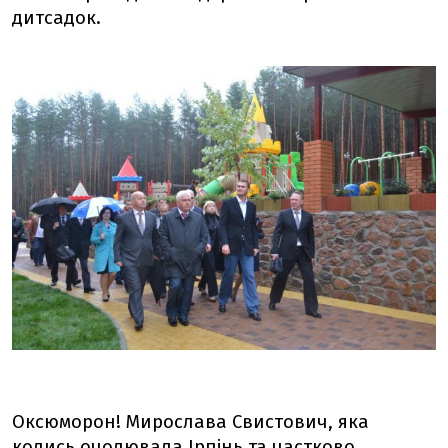
дитсадок.
Оксюморон! Мирослава Свистович, яка
колись очолювала Ірпінь та частково