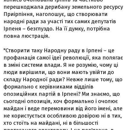
перешкоджала дерибану земельного ресурсу
Приірпіння, наголошує, що створювати
народні ради за участі тих самих депутатів
Ірпеня – безглуздо. На її думку, потрібна
повна люстрація.
"Створити таку Народну раду в Ірпені – це
профанація самої ідеї революції, яка полягає
в зміні системи влади. Я не розумію, чому ці
люди вирішили, що вони мають увійти до
складу Народної ради? Невже лише тому, що
формально є керівниками відділів
опозиційних партій в Ірпені? Ми знаємо, що
сьогодні опозиція, хоч формально і очолює
майдан і веде перемовини від його імені, але
не користується особливою довірою ні в тих,
хто стоїть на майдані, ні в більшості