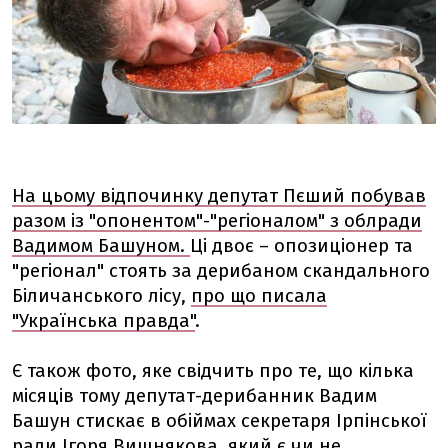
На цьому відпочинку депутат Пєший побував
разом із "опонентом"-"регіоналом" з облради
Вадимом Башуном.
Ці двоє – опозиціонер та
"регіонал" стоять за дерибаном скандального
Біличанського лісу,
про що писала
"Українська правда"
.
Є також фото, яке свідчить про те, що кілька
місяців тому депутат-дерибанник Вадим
Башун стискає в обіймах секретаря Ірпінської
ради Ігоря Вишнякова, який є чи не