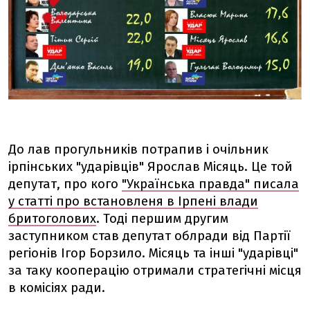
До лав прогульників потрапив і очільник
ірпінських "ударівців" Ярослав Місяць. Це той
депутат, про кого
"Українська правда" писала
у статті про встановленя в Ірпені влади
бритоголових
. Тоді першим другим
заступником став депутат облради від Партії
регіонів Ігор Борзило. Місяць та інші "ударівці"
за таку кооперацію отримали стратегічні місця
в комісіях ради.