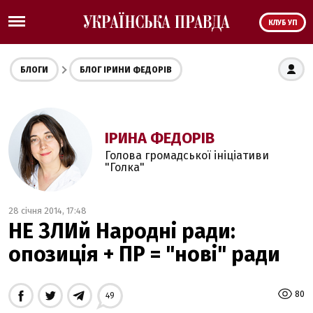
КЛУБ УП
БЛОГИ
БЛОГ ІРИНИ ФЕДОРІВ
ІРИНА ФЕДОРІВ
Голова громадської ініціативи
"Голка"
28 січня 2014, 17:48
НЕ ЗЛИй Народні ради:
опозиція + ПР = "нові" ради
80
49