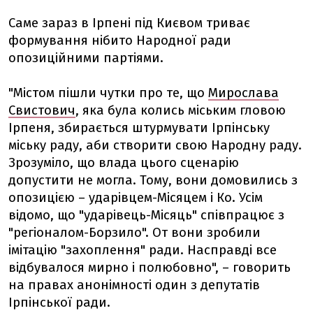
Саме зараз в Ірпені під Києвом триває
формування нібито Народної ради
опозиційними партіями.
"Містом пішли чутки про те, що
Мирослава
Свистович
, яка була колись міським гловою
Ірпеня, збирається штурмувати Ірпінську
міську раду, аби створити свою Народну раду.
Зрозуміло, що влада цього сценарію
допустити не могла. Тому, вони домовились з
опозицією – ударівцем-Місяцем і Ко. Усім
відомо, що "ударівець-Місяць" співпрацює з
"регіоналом-Борзило". От вони зробили
імітацію "захоплення" ради. Насправді все
відбувалося мирно і полюбовно", – говорить
на правах анонімності один з депутатів
Ірпінської ради.