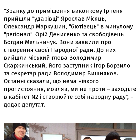
"Зранку до приміщення виконкому Ірпеня
прийшли "ударівці" Ярослав Місяць,
Олександр Маркушин, "бютівець" в минулому
"регіонал" Юрій Денисенко та свободівець
Богдан Мельничук. Вони заявили про
створення своєї Народної ради. До них
вийшли міський глова Володимир
Скаржинський, його заступник Ігор Борзило
та секретар ради Володимир Вишняков.
Останні сказали, що нема ніякого
протистояння, мовляв, ми не проти – заходьте
в кабінет N2 і створюйте собі народну раду", –
додає депутат.