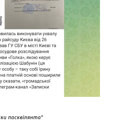
ски пасквілянта"