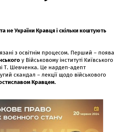
а не України Кравця і скільки коштують
язані з освітнім процесом. Перший – поява
нського
у Військовому інституті Київського
ні Т. Шевченка. Це нардеп-адепт
ругий скандал – лекції щодо військового
остиславом Кравцем.