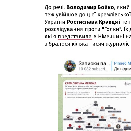
До речі,
Володимир Бойко
, який
теж увійшов до цієї кремлівської
України
Ростислава Кравця
і те
розслідування проти "Голки". Їх
які я
представила
в Німеччині на
зібралося кілька тисяч журналіст