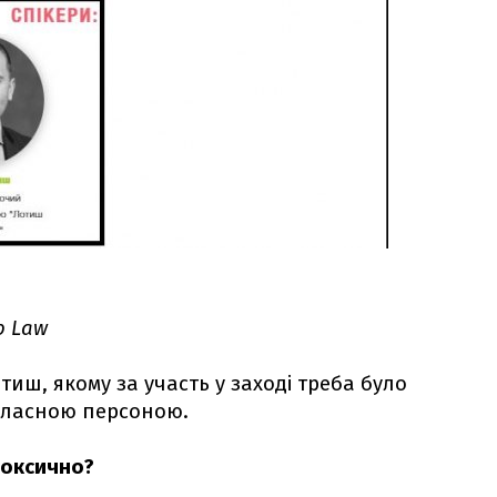
p Law
тиш, якому за участь у заході треба було
 власною персоною.
токсично?