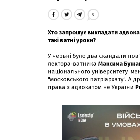
0
Хто запрошує викладати адвокат
такі ватні уроки?
У червні було два скандали пов'
лектора-ватника
Максима Бужа
національного університету іме
"московського патріархату". А д
права з адвокатом не України
Р