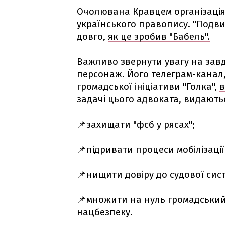
Очолювана Кравцем організація
українського правопису. "Подв
довго,
як це зробив "Бабель".
Важливо звернути увагу на зав
персонаж. Його телеграм-канал,
громадської ініціативи "Голка",
в
задачі цього адвоката, видають
📌захищати "фсб у рясах";
📌підривати процеси мобілізації
📌нищити довіру до судової сис
📌множити на нуль громадський 
нацбезпеку.