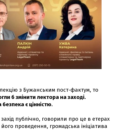
 лекцію з Бужанським пост-фактум, то
огли б змінити лектора на заході.
 безпека є цінністю
.
захід публічно, говорили про це в етерах
о його проведення, громадська ініціатива