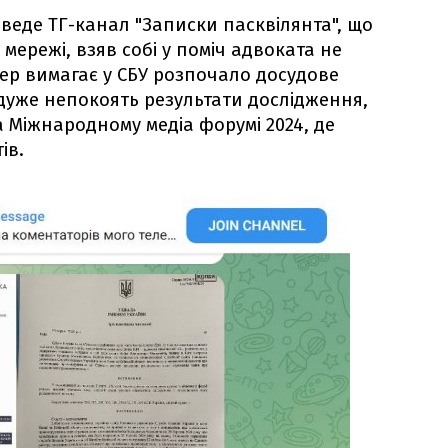
 веде ТГ-канал "Записки пасквілянта", що
 мережі, взяв собі у поміч адвоката не
пер вимагає у СБУ розпочало досудове
 дуже непокоять результати дослідження,
 Міжнародному медіа форумі 2024, де
ів.