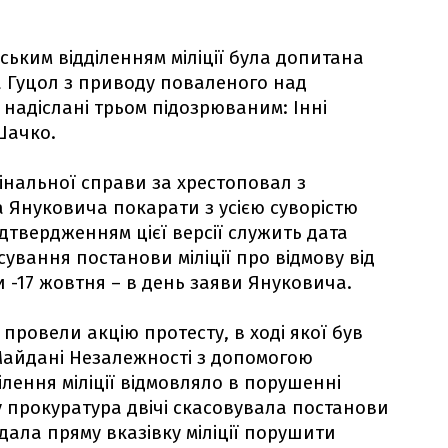
рським відділенням міліції була допитана
а Гуцол з приводу поваленого над
 надіслані трьом підозрюваним: Інні
Шачко.
інальної справи за хрестоповал з
Януковича покарати з усією суворістю
ідтвердженням цієї версії служить дата
ування постанови міліції про відмову від
-17 жовтня – в день заяви Януковича.
 провели акцію протесту, в ході якої був
Майдані Незалежності з допомогою
ілення міліції відмовляло в порушенні
 прокуратура двічі скасовувала постанови
 дала пряму вказівку міліції порушити