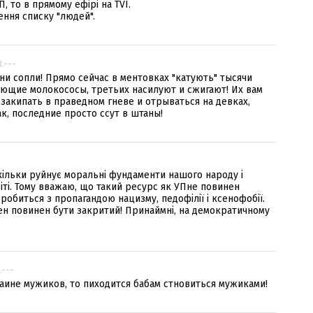
, то в прямому ефірі на TVI.
ння списку "людей".
3.---
дни сопли! Прямо сейчас в ментовках "катують" тысячи
рующие молокососы, третьих насилуют и сжигают! Их вам
закипать в праведном гневе и отрываться на девках,
к, последние просто ссут в штаны!
кільки руйнує моральні фундаменти нашого народу і
іті. Тому вважаю, що такий ресурс як УПне повинен
е робиться з пропагандою нацизму, педофілії і ксенофобії.
мен повинен бути закритий! Принаймні, на демократичному
.---
аине мужиков, то пиходится бабам стновиться мужиками!