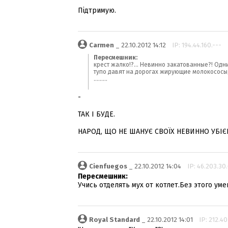
Підтримую.
Carmen
_ 22.10.2012 14:12
IP: 194.44.160.---
Пересмешник:
крест жалко!?... Невинно закатованные?! Одн
тупо давят на дорогах жирующие молокососы,
.........
-
ТАК І БУДЕ.
НАРОД, ЩО НЕ ШАНУЄ СВОЇХ НЕВИННО УБІЄ
Cienfuegos
_ 22.10.2012 14:04
IP: 46.203.30.
Пересмешник:
Учись отделять мух от котлет.Без этого ум
Royal Standard
_ 22.10.2012 14:01
IP: 212.40