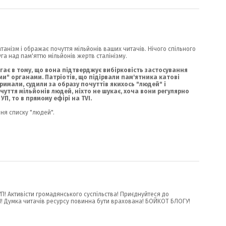
атанізм і ображає почуття мільйонів ваших читачів. Нічого спільного
га над пам'яттю мільйонів жертв сталінізму.
ягає в тому, що вона підтверджує вибірковість застосування
" органами. Патріотів, що підірвали пам'ятника катові
имали, судили за образу почуттів якихось "людей" і
уття мільйонів людей, ніхто не шукає, хоча вони регулярно
УП, то в прямому ефірі на TVI.
ня списку "людей".
УП! Активісти громадянського суспільства! Приєднуйтеся до
УП! Думка читачів ресурсу повинна бути врахована! БОЙКОТ БЛОГУ!