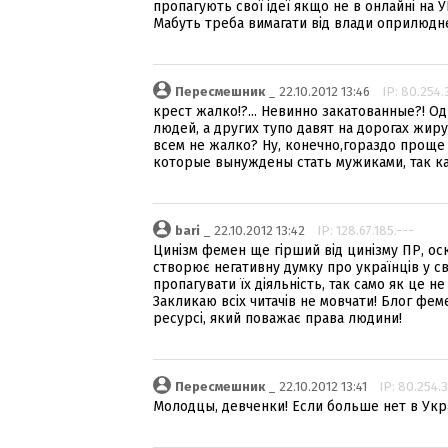
пропагують свої ідеї якщо не в онлайні на УП
Мабуть треба вимагати від влади оприлюдне
Пересмешник
_ 22.10.2012 13:46
IP: 80.254.
крест жалко!?... Невинно закатованные?! О
людей, а других тупо давят на дорогах жи
всем не жалко? Ну, конечно,гораздо проще 
которые вынуждены стать мужиками, так ка
bari
_ 22.10.2012 13:42
IP: 128.67.185.---
Цинізм фемен ще гірший від цинізму ПР, ос
створює негативну думку про українців у св
пропагувати їх діяльність, так само як це н
Закликаю всіх читачів не мовчати! Блог фе
ресурсі, який поважає права людини!
Пересмешник
_ 22.10.2012 13:41
IP: 80.254.3
Молодцы, девченки! Если больше нет в Укр