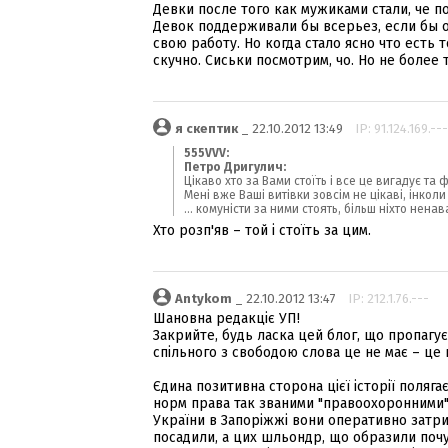
Девки после того как мужиками стали, че п
Девок поддерживали бы всерьез, если бы о
свою работу. Но когда стало ясно что есть 
скучно. Сиськи посмотрим, чо. Но не более т
я скептик
_ 22.10.2012 13:49
IP: 91.124.169.---
555VVV:
Петро Дригулич:
Цікаво хто за Вами стоїть і все це вигадує та ф
Мені вже Ваші витівки зовсім не цікаві, інколи н
... комуністи за ними стоять, більш ніхто нен
Хто розп'яв – той і стоїть за цим.
Antykom
_ 22.10.2012 13:47
IP: 212.1.76.---
Шановна редакціє УП!
Закрийте, будь ласка цей блог, що пропагує 
спільного з свободою слова це не має – це ц
Єдина позитивна сторона цієї історії поляг
норм права так званими "правоохоронними" о
України в Запоріжжі вони оперативно затрим
посадили, а цих шльондр, що образили почу