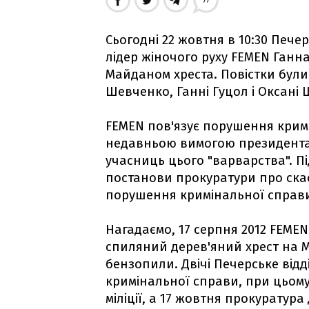
77
Сьогодні 22 жовтня в 10:30 Пече
лідер жіночого руху FEMEN Ганн
Майданом хреста. Повістки були
Шевченко, Ганні Гуцол і Оксані 
FEMEN пов'язує порушення крим
недавньою вимогою президента 
учасниць цього "​​варварства". П
постанови прокуратури про скас
порушення кримінальної справи 
Нагадаємо, 17 серпня 2012 FEMEN
спиляний дерев'яний хрест на 
бензопили. Двічі Печерське відд
кримінальної справи, при цьому
міліції, а 17 жовтня прокуратура