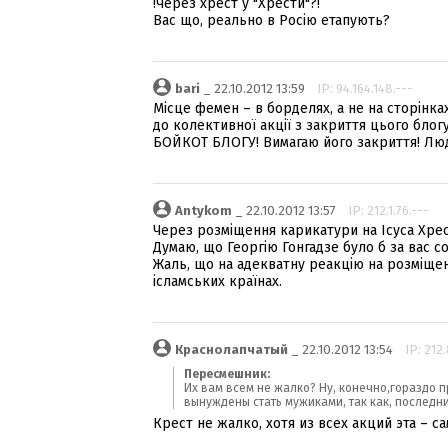
!Через хрест у "Хрести"?!
Вас що, реально в Росію етапують?
bari
_ 22.10.2012 13:59
IP: 94.164.148.---
Місце фемен – в борделях, а не на сторінка
до колективної акції з закриття цього блог
БОЙКОТ БЛОГУ! Вимагаю його закриття! Люди
Antykom
_ 22.10.2012 13:57
IP: 212.1.76.---
Через розміщення карикатури на Ісуса Хрес
Думаю, що Георгію Гонгадзе було б за вас с
Жаль, що на адекватну реакцію на розміщен
ісламських країнах.
Краснолапчатый
_ 22.10.2012 13:54
IP: 212
Пересмешник:
Их вам всем не жалко? Ну, конечно,гораздо п
вынуждены стать мужиками, так как, последни
Крест не жалко, хотя из всех акций эта – са