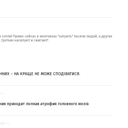
и сопли! Прямо сейчас в ментовках "катують" тысячи людей, а других
 третьих насилуют и сжигают!
ННИХ – НА КРАЩЕ НЕ МОЖЕ СПОДІВАТИСЯ.
---
ения приходит полная атрофия головного мозга
.47.---