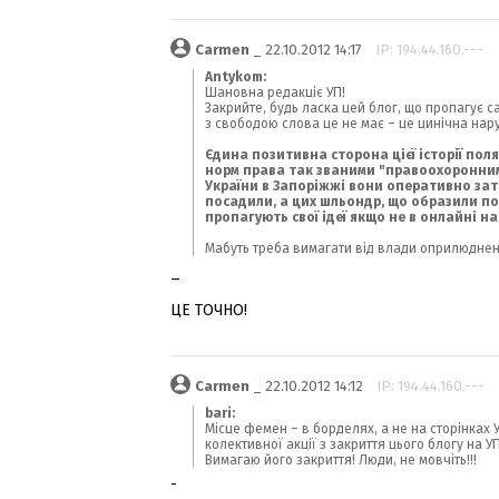
Carmen
_ 22.10.2012 14:17
IP: 194.44.160.---
Antykom:
Шановна редакціє УП!
Закрийте, будь ласка цей блог, що пропагує с
з свободою слова це не має – це цинічна нару
Єдина позитивна сторона цієї історії пол
норм права так званими "правоохоронними
України в Запоріжжі вони оперативно затр
посадили, а цих шльондр, що образили поч
пропагують свої ідеї якщо не в онлайні на 
Мабуть треба вимагати від влади оприлюднен
_
ЦЕ ТОЧНО!
Carmen
_ 22.10.2012 14:12
IP: 194.44.160.---
bari:
Місце фемен – в борделях, а не на сторінках 
колективної акції з закриття цього блогу на 
Вимагаю його закриття! Люди, не мовчіть!!!
-