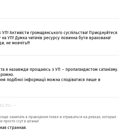
х УП! Активісти громадянського суспільства! Приєднуйтеся
у на УП! Думка читачів ресурсу повинна бути врахована!
, не мовчіть!!!
та я назавжди прощаюсь з УП – пропагандистом сатанізму.
оромно.
ня подібної інформації можна сподіватися лише в
.82.212.---
роще закипать в праведном гневе и отрываться на девках, которые
е просто ссут в штаны!
мая странная.