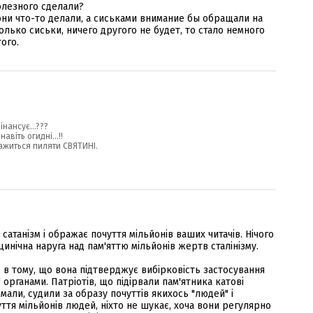
олезного сделали?
ни что-то делали, а сиськами внимание бы обращали на
только сиськи, ничего другого не будет, то стало немного
ого.
інансує...???
авіть огидні...!!
аважиться пиляти СВЯТИНІ.
сатанізм і ображає почуття мільйонів ваших читачів. Нічого
инічна наруга над пам'яттю мільйонів жертв сталінізму.
ає в тому, що вона підтверджує вибірковість застосування
рганами. Патріотів, що підірвали пам'ятника катові
али, судили за образу почуттів якихось "людей" і
ття мільйонів людей, ніхто не шукає, хоча вони регулярно