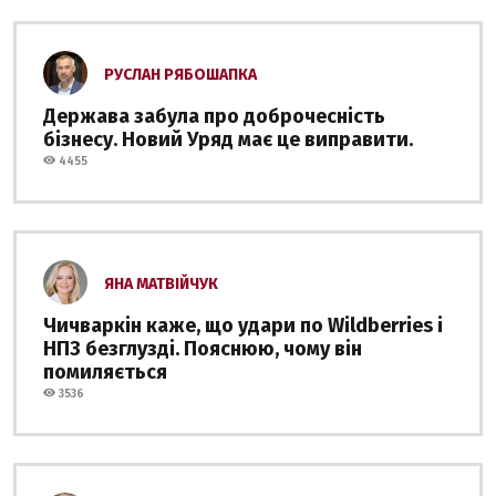
РУСЛАН РЯБОШАПКА
Держава забула про доброчесність
бізнесу. Новий Уряд має це виправити.
4455
ЯНА МАТВІЙЧУК
Чичваркін каже, що удари по Wildberries і
НПЗ безглузді. Пояснюю, чому він
помиляється
3536