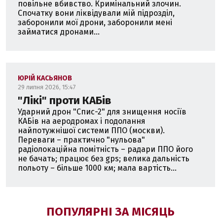
повільне вбивство. Кримінальний злочин.
Спочатку вони ліквідували мій підрозділ,
заборонили мої дрони, заборонили мені
займатися дронами...
ЮРІЙ КАСЬЯНОВ
29 липня 2026, 15:47
"Лікі" проти КАБів
Ударний дрон "Спис-2" для знищення носіїв
КАБів на аеродромах і подолання
найпотужнішої системи ППО (москви).
Переваги – практично "нульова"
радіолокаційна помітність – радари ППО його
не бачать; працює без gps; велика дальність
польоту – більше 1000 км; мала вартість...
ПОПУЛЯРНІ ЗА МІСЯЦЬ