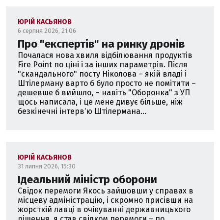
ЮРІЙ КАСЬЯНОВ
6 серпня 2026, 21:06
Про "експертів" на ринку дронів
Почалася нова хвиля відбілювання продуктів
Fire Point по ціні і за інших параметрів. Після
"скандального" посту Ніколова – якій владі і
Штілерману варто б було просто не помітити –
дешевше б вийшло, – навіть "Оборонка" з УП
щось написала, і це мене дивує більше, ніж
безкінечні інтервʼю Штілермана...
ЮРІЙ КАСЬЯНОВ
31 липня 2026, 15:30
Ідеальний міністр оборони
Свідок перемоги Якось зайшовши у справах в
місцеву адміністрацію, і скромно присівши на
жорсткій лавці в очікуванні державницького
рішення, я став свідком перемоги – по