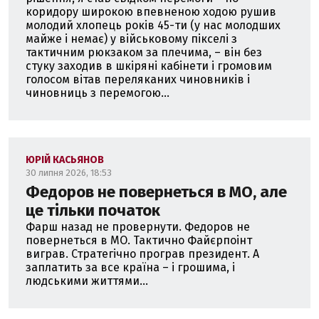
коридору широкою впевненою ходою рушив
молодий хлопець років 45-ти (у нас молодших
майже і немає) у військовому пікселі з
тактичним рюкзаком за плечима, – він без
стуку заходив в шкіряні кабінети і громовим
голосом вітав переляканих чиновників і
чиновниць з перемогою...
ЮРІЙ КАСЬЯНОВ
30 липня 2026, 18:53
Федоров не повернеться в МО, але
це тільки початок
Фарш назад не провернути. Федоров не
повернеться в МО. Тактично Файєрпоінт
виграв. Стратегічно програв президент. А
заплатить за все країна – і грошима, і
людськими життями...