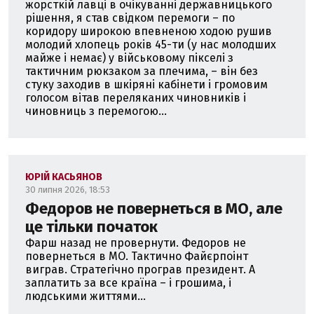
жорсткій лавці в очікуванні державницького
рішення, я став свідком перемоги – по
коридору широкою впевненою ходою рушив
молодий хлопець років 45-ти (у нас молодших
майже і немає) у військовому пікселі з
тактичним рюкзаком за плечима, – він без
стуку заходив в шкіряні кабінети і громовим
голосом вітав переляканих чиновників і
чиновниць з перемогою...
ЮРІЙ КАСЬЯНОВ
30 липня 2026, 18:53
Федоров не повернеться в МО, але
це тільки початок
Фарш назад не провернути. Федоров не
повернеться в МО. Тактично Файєрпоінт
виграв. Стратегічно програв президент. А
заплатить за все країна – і грошима, і
людськими життями...