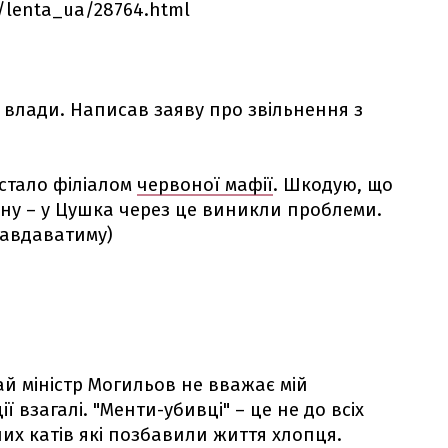
m/lenta_ua/28764.html
ї влади. Написав заяву про звільнення з
 стало філіалом
червоної мафії
. Шкодую, що
ну – у Цушка через це виникли проблеми.
завдаватиму)
хай міністр Могильов не вважає мій
ї взагалі. "Менти-убивці" – це не до всіх
них катів які позбавили життя хлопця.