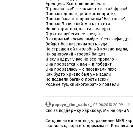
Эрекция... Всего не перечесть.
"Пропало все!" – как много в этой фразе!
Пропали деньги, рейтинг попритих,
Пропал баланс в проклятом "Нафтогазе",
Пропал Лозинский, мать его ети...
Но не горит она, как саламандра, -
Горит на небесах ее звезда.
В открытый космос выйдет без скафандра,
Войдет без вазелина хоть куда.
Не страшен ей ни злобный кризис-падла,
Ни однорукий игровой бандит.
И если вдруг у вас не все пропало -
Она прорвется к вам – и победит!
Она прорвалась – с песенками,лихо,
Как будто кризис был уже вдали,
Но подвели багиню протывсихи,
Родные тушки многократно подвели...
popeye_the_sailor
_ 03.06.2010 20:09
IP: 
Спс за поддержку Харькову. Мы не одни V
Сегодня на митинг под управление МВД хар
скопилось, пора его промывать. И написали 