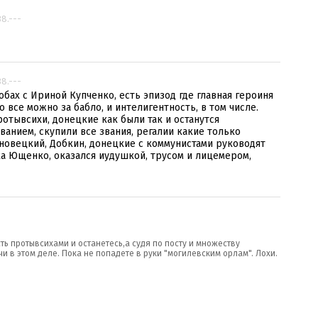
38.---
38.---
бах с Ириной Купченко, есть эпизод где главная героиня
 все можно за бабло, и интелигентность, в том числе.
отывсихи, донецкие как были так и останутся
ванием, скупили все звания, регалии какие только
рновецкий, Добкин, донецкие с коммунистами руководят
ика Ющенко, оказался иудушкой, трусом и лицемером,
ть протывсихами и останетесь,а судя по посту и множеству
 в этом деле. Пока не попадете в руки "могилевским орлам". Лохи.