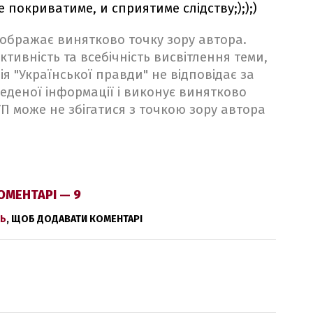
 покриватиме, и сприятиме слідству;););)
ідображає винятково точку зору автора.
ктивність та всебічність висвітлення теми,
ія "Української правди" не відповідає за
веденої інформації і виконує винятково
 УП може не збігатися з точкою зору автора
ОМЕНТАРІ — 9
Ь
, ЩОБ ДОДАВАТИ КОМЕНТАРІ