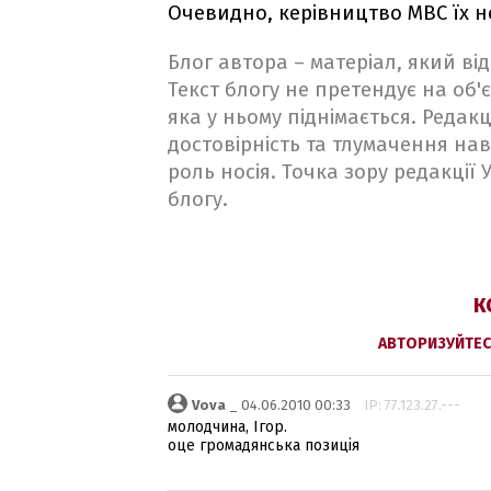
Очевидно, керівництво МВС їх не
Блог автора – матеріал, який в
Текст блогу не претендує на об'є
яка у ньому піднімається. Редакц
достовірність та тлумачення на
роль носія. Точка зору редакції
блогу.
К
АВТОРИЗУЙТЕС
Vova
_ 04.06.2010 00:33
IP: 77.123.27.---
молодчина, Ігор.
оце громадянська позиція