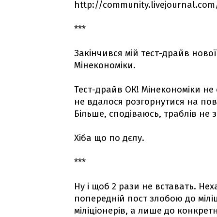
http://community.livejournal.co
***
Закінчився мій тест-драйв ново
Мінекономіки.
Тест-драйв ОК! Мінекономіки не
не вдалося розгорнутися на пов
Більше, сподіваюсь, траблів не 
Хіба що по дєлу.
***
Ну і щоб 2 рази не вставать. Не
попередній пост злобою до міліці
міліціонерів, а лише до конкрет