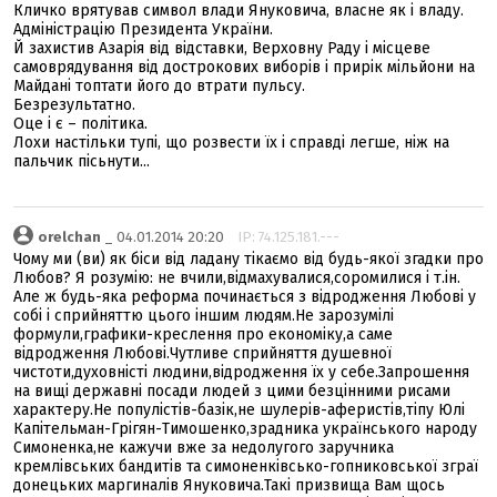
Кличко врятував символ влади Януковича, власне як і владу.
Адміністрацію Президента України.
Й захистив Азарія від відставки, Верховну Раду і місцеве
самоврядування від дострокових виборів і прирік мільйони на
Майдані топтати його до втрати пульсу.
Безрезультатно.
Оце і є – політика.
Лохи настільки тупі, що розвести їх і справді легше, ніж на
пальчик пісьнути...
orelchan
_ 04.01.2014 20:20
IP: 74.125.181.---
Чому ми (ви) як біси від ладану тікаємо від будь-якої згадки про
Любов? Я розумію: не вчили,відмахувалися,соромилися і т.ін.
Але ж будь-яка реформа починається з відродження Любові у
собі і сприйняттю цього іншим людям.Не зарозумілі
формули,графики-креслення про економіку,а саме
відродження Любові.Чутливе сприйняття душевної
чистоти,духовністі людини,відродження їх у себе.Запрошення
на вищі державні посади людей з цими безцінними рисами
характеру.Не популістів-базік,не шулерів-аферистів,тіпу Юлі
Капітельман-Грігян-Тимошенко,зрадника українського народу
Симоненка,не кажучи вже за недолугого заручника
кремлівських бандитів та симоненківсько-гопниковської зграї
донецьких маргиналів Януковича.Такі призвища Вам щось