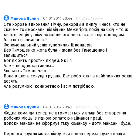
Микола Думич
_ 04.01.2014 20:44
IP: 213.5.195.---
Оте хорове виконання Гімну, рекорди в Книгу Гінеса, хто не
скаче – той москаль, відвідини Межигір'я, похід на Схід – то ж
квінтесенція успіху войовничого невігласства під проводом
блатної нікчемности!!!
Феноменальний успіх тупорилих Швондєрів...
Без Тимошенко жопа була – жопа без Тимошенко і
залишиться...
Бог любить простих людей. Як і я.
Але – не одноклітинних...
Звільніть Тимошенко.
Вона в шість секунд грузане Вас роботою на найближчих років
десять.
Але розумною, конкретною і всім потрібною.
Микола Думич
_ 04.01.2014 20:42
IP: 213.5.195.---
Жодна команда тепер не втримається у владі без створення
робочих місць із гідною оплатою найманої праці.
Допоки Майдан не сформує таку команду – доти Майдан і буде.
Першого грудня могла відбутися повна перезагрузка влади.