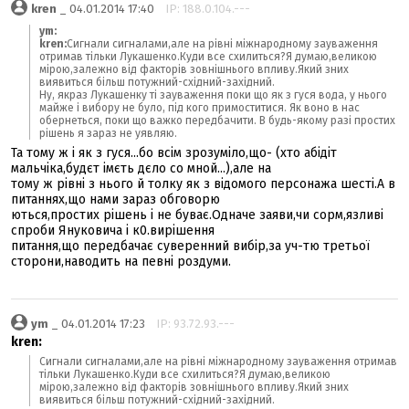
kren
_ 04.01.2014 17:40
IP: 188.0.104.---
ym:
kren:
Сигнали сигналами,але на рівні міжнародному зауваження
отримав тільки Лукашенко.Куди все схилиться?Я думаю,великою
мірою,залежно від факторів зовнішнього впливу.Який зних
виявиться більш потужний-східний-західний.
Ну, якраз Лукашенку ті зауваження поки що як з гуся вода, у нього
майже і вибору не було, під кого примоститися. Як воно в нас
обернеться, поки що важко передбачити. В будь-якому разі простих
рішень я зараз не уявляю.
Та тому ж і як з гуся...бо всім зрозуміло,що- (хто абідіт
мальчіка,будєт імєть дєло со мной...),але на
тому ж рівні з нього й толку як з відомого персонажа шесті.А в
питаннях,що нами зараз обговорю
ються,простих рішень і не буває.Одначе заяви,чи сорм,язливі
спроби Януковича і к0.вирішення
питання,що передбачає суверенний вибір,за уч-тю третьої
сторони,наводить на певні роздуми.
ym
_ 04.01.2014 17:23
IP: 93.72.93.---
kren:
Сигнали сигналами,але на рівні міжнародному зауваження отримав
тільки Лукашенко.Куди все схилиться?Я думаю,великою
мірою,залежно від факторів зовнішнього впливу.Який зних
виявиться більш потужний-східний-західний.