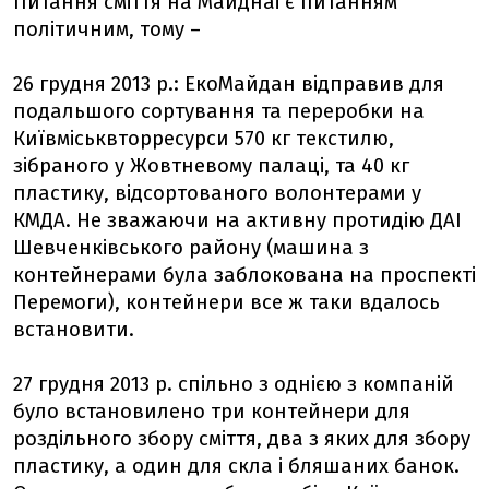
Питання сміття на Майднаі є питанням
політичним, тому –
26 грудня 2013 р.: ЕкоМайдан відправив для
подальшого сортування та переробки на
Київміськвторресурси 570 кг текстилю,
зібраного у Жовтневому палаці, та 40 кг
пластику, відсортованого волонтерами у
КМДА. Не зважаючи на активну протидію ДАІ
Шевченківського району (машина з
контейнерами була заблокована на проспекті
Перемоги), контейнери все ж таки вдалось
встановити.
27 грудня 2013 р. спільно з однією з компаній
було встановилено три контейнери для
роздільного збору сміття, два з яких для збору
пластику, а один для скла і бляшаних банок.