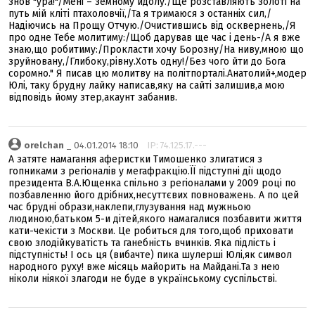
знов "ура!"/Мені – земному идолу./Ще розставляють золоті на
путь мій кліті птахоловчії,/Та я тримаюся з останніх сил,/
Надіючись на Прощу Отчую./Очистившись від осквернень,/Я
про одне Тебе молитиму:/Щоб дарував ще час і день-/А я вже
знаю,що робитиму:/Прокласти хочу Борозну/На ниву,мною що
зруйновану,/Глибоку,рівну.Хоть одну!/Без чого йти до Бога
соромно." Я писав цю молитву на політпорталі.Анатолий+,модер
Юлі, таку брудну лайку написав,яку на сайті залишив,а мою
відповідь йому зтер,акаунт забанив.
orelchan
_ 04.01.2014 18:10
IP: 74.125.17.---
А затяте намагання аферистки Тимошенко злигатися з
гопниками з регіоналів у мегафракцію.ЇЇ підступні дії щодо
президента В.А.Ющенка спільно з регіоналами у 2009 році по
позбавленню його дрібних,несуттєвих повноважень. А по цей
час брудні образи,наклепи,глузування над мужньою
людиною,батьком 5-и дітей,якого намагалися позбавити життя
кати-чекісти з Москви. Це робиться для того,щоб приховати
свою злодійкуватість та ганебність вчинків. Яка підлість і
підступність! І ось ця (вибачте) пика шулерші Юлі,як символ
народного руху! вже місяць майорить на Майдані.Та з нею
ніколи ніякої злагоди не буде в українському суспільстві.