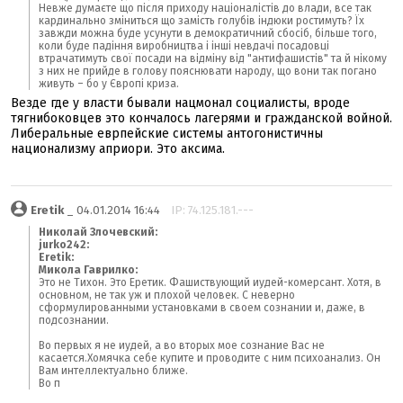
Невже думаєте що після приходу націоналістів до влади, все так
кардинально зміниться що замість голубів індюки ростимуть? Їх
завжди можна буде усунути в демократичний сбосіб, більше того,
коли буде падіння виробництва і інші невдачі посадовці
втрачатимуть свої посади на відміну від "антифашистів" та й нікому
з них не прийде в голову пояснювати народу, що вони так погано
живуть – бо у Європі криза.
Везде где у власти бывали нацмонал социалисты, вроде
тягнибоковцев это кончалось лагерями и гражданской войной.
Либеральные еврпейские системы антогонистичны
национализму априори. Это аксима.
Eretik
_ 04.01.2014 16:44
IP: 74.125.181.---
Николай Злочевский:
jurko242:
Eretik:
Микола Гаврилко:
Это не Тихон. Это Еретик. Фашиствующий иудей-комерсант. Хотя, в
основном, не так уж и плохой человек. С неверно
сформулированными установками в своем сознании и, даже, в
подсознании.
Во первых я не иудей, а во вторых мое сознание Вас не
касается.Хомячка себе купите и проводите с ним психоанализ. Он
Вам интеллектуально ближе.
Во п