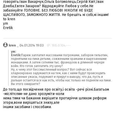
говорять:Іван Вакарчук,Ольга Богомолець,Сергій Квіт,Іван
Дзюба,Евген Захаров? Відроджуйте Любов у себе.Не
забазікуйте ГОЛОВНЕ. БЕЗ ЛЮБОВІ НІКОЛИ НЕ БУДЕ
ЩАСЛИВОГО, ЗАМОЖНОГО ЖИТТЯ. Не брешіть ні собі,ні іншим!
to kren
ym
Eretik
kren
_ 04.01.2014 19:03
IP: 188.0.104.---
ym:
Eretik:
Париж заплатил массовыми погромами, забором гильотин,
поднятыми на пики детьми, сожжеными храмами и вырезанными
монашками. А затем сотнями тыс. французов в длинной череде
войн. Кто готов заплатить эту цену?
Ну, к чему этот бессмысленный вопрос? Вот сейчас все
хладнокровно задумаются на тем, как с ними будут происходить
описанные ужасы, подумают и придут к выводу, что да, пусть и
дальше остается все как есть, чтобы нас только не подняли на пики.
Вы этого ожидаете?
До того,що посвідчення про освіту,і освіта -речі різні.Багатьом
-міслітєлям-не дано зрозуміти-коли
нема тями чи бажання вирішити протиріччя шляхом реформ
згори,вони вирішяться знизу,але
іншми засобами і способами.