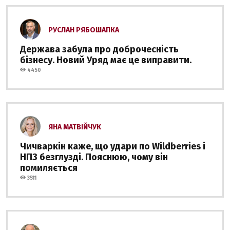
РУСЛАН РЯБОШАПКА
Держава забула про доброчесність
бізнесу. Новий Уряд має це виправити.
4450
ЯНА МАТВІЙЧУК
Чичваркін каже, що удари по Wildberries і
НПЗ безглузді. Пояснюю, чому він
помиляється
3511