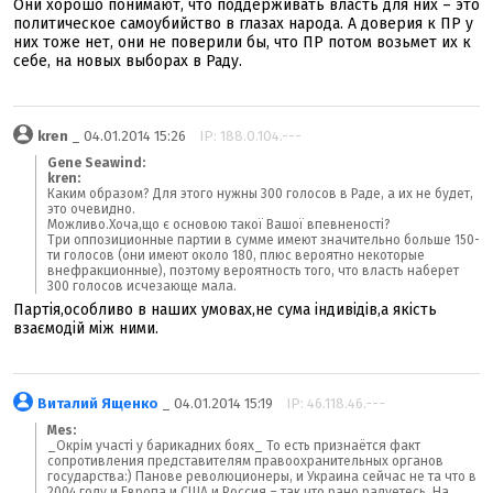
Они хорошо понимают, что поддерживать власть для них – это
политическое самоубийство в глазах народа. А доверия к ПР у
них тоже нет, они не поверили бы, что ПР потом возьмет их к
себе, на новых выборах в Раду.
kren
_ 04.01.2014 15:26
IP: 188.0.104.---
Gene Seawind:
kren:
Каким образом? Для этого нужны 300 голосов в Раде, а их не будет,
это очевидно.
Можливо.Хоча,що є основою такої Вашої впевненості?
Три оппозиционные партии в сумме имеют значительно больше 150-
ти голосов (они имеют около 180, плюс вероятно некоторые
внефракционные), поэтому вероятность того, что власть наберет
300 голосов исчезающе мала.
Партія,особливо в наших умовах,не сума індивідів,а якість
взаємодій між ними.
Виталий Ященко
_ 04.01.2014 15:19
IP: 46.118.46.---
Mes:
_Окрім участі у барикадних боях_ То есть признаётся факт
сопротивления представителям правоохранительных органов
государства:) Панове революционеры, и Украина сейчас не та что в
2004 году и Европа и США и Россия – так что рано радуетесь. На