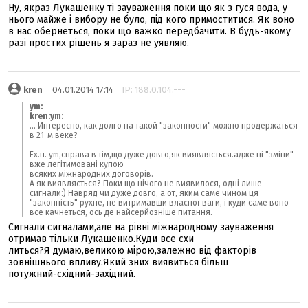
Ну, якраз Лукашенку ті зауваження поки що як з гуся вода, у
нього майже і вибору не було, під кого примоститися. Як воно
в нас обернеться, поки що важко передбачити. В будь-якому
разі простих рішень я зараз не уявляю.
kren
_ 04.01.2014 17:14
IP: 188.0.104.---
ym:
kren:
ym:
... Интересно, как долго на такой "законности" можно продержаться
в 21-м веке?
Ех.п. ym,справа в тім,що дуже довго,як виявляється.адже ці "зміни"
вже легітимовані купою
всяких міжнародних договорів.
А як виявляється? Поки що нічого не виявилося, одні лише
сигнали:) Навряд чи дуже довго, а от, яким саме чином ця
"законність" рухне, не витримавши власної ваги, і куди саме воно
все качнеться, ось де найсерйозніше питання.
Сигнали сигналами,але на рівні міжнародному зауваження
отримав тільки Лукашенко.Куди все схи
литься?Я думаю,великою мірою,залежно від факторів
зовнішнього впливу.Який зних виявиться більш
потужний-східний-західний.