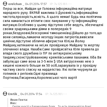
orelchan
_ 04.01.2014 17:57
IP: 74.125.181.---
Перш за все, Майдан це Головна інформаційна матриця
народного руху. ВКРАЙ важлива її Духовність,інформаційна
чистота,прозорість,ясність. А цього немає! Будь-яка політична
сила намагається втілити своє панування у ту інформаційну
матрицю.Особливо у цьому підступно себе ведуть, збезчещені
своїми зрадницькими діями в попередніх 9
роках,бездуховні,безсоромні тимошенківці.Дійшло до того,що
вони силоміць,ламаючи незгоду інших патріотів,вивісили
цинічне,підступне обличчя аферистки Юлі,на Йолку
Майдану,натякаючи на неї,як провідницю Майдану та жертву
злочинної влади. Нахаби.Саме пройдисвітка Юля привела до
влади свого дружбана із ПР по антиукраїнському
тандему,сконструйованному кремлівськими паханами. Хіба Ви
забули,що саме вона за 3-5 млн $ USA витрусенних нею з
кишені кожного більше як 50 осіб,зарахувала їх у прохідну
частину свого списку на нардепство. Які потім чкурнули до
гопників з регіонів.Одні призвища
Портнова,Писаренка,Королевської чого варті!
Eretik
_ 04.01.2014 17:54
IP: 74.125.181.---
Иван Гонта:
Mes:
_Окрім участі у барикадних боях_ То есть признаётся факт