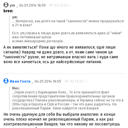
ym
_ 04.01.2014 16:59
IP: 93.72.93.---
kren:
ym:
... Интересно, как долго на такой "законности" можно продержаться
в 21-м веке?
Ех.п. ym,справа в тім,що дуже довго,як виявляється.адже ці "зміни"
вже легітимовані купою
всяких міжнародних договорів.
А як виявляється? Поки що нічого не виявилося, одні лише
сигнали:) Навряд чи дуже довго, а от, яким саме чином ця
"законність" рухне, не витримавши власної ваги, і куди саме
воно все качнеться, ось де найсерйозніше питання.
Иван Гонта
_ 04.01.2014 16:55
IP: 93.73.27.---
Mes:
_Окрім участі у барикадних боях_ То есть признаётся факт
сопротивления представителям правоохранительных органов
государства:) Панове революционеры, и Украина сейчас не та что в
2004 году и Европа и США и Россия – так что рано радуетесь. На
революционный Париж -Киев найдётся своя Вандея.
Не очень удачную для себя Вы выбрали аналогию: в конце
очень плохо кончил не революционный Париж, а как раз
контреволюционная Вандея, так что никому не посоветуешь