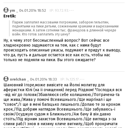
ym
_ 04.01.2014 18:52
IP: 93.72.93.---
Eretik:
Париж заплатил массовыми погромами, забором гильотин,
поднятыми на пики детьми, сожжеными храмами и вырезанными
монашками. А затем сотнями тыс. французов в длинной череде
войн. Кто готов заплатить эту цену?
Ну, к чему этот бессмысленный вопрос? Вот сейчас все
хладнокровно задумаются на тем, как с ними будут
происходить описанные ужасы, подумают и придут к выводу,
что да, пусть и дальше остается все как есть, чтобы нас
только не подняли на пики. Вы этого ожидаете?
orelchan
_ 04.01.2014 18:33
IP: 74.125.17.---
Шановний Ігоре,може вивісите на Йолкі молитву для
аферистки Юлі (на її очищення) перед Різдвом! "Господи,я вся
-від ніг до голови/Збавляюся себе колишнюю,/Потрачена-та
ще жива,/Жива у помочі Всевишнього./Ще маргінал і ще
"совок",/І ще в мені багацько лишнього./Долаю те за кроком
крок,/Під добрим наглядом Всевишнього./Ще забуваюсь-і
своїм/Осуджую судом я Ближнього,/Аж бачу й він давно
стоїть/Під вірним захистом Всевишнього./Ще вигляда з-за
спини раб/І знов в низину кличе вигнилу,/Щоб прокричати