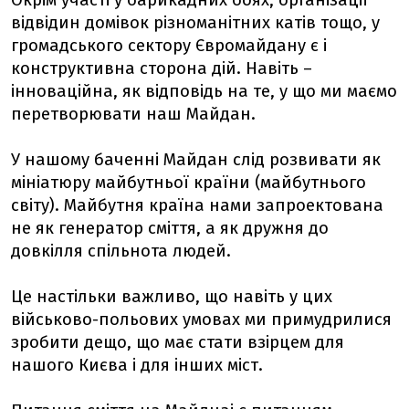
Окрім участі у барикадних боях, організації
відвідин домівок різноманітних катів тощо, у
громадського сектору Євромайдану є і
конструктивна сторона дій. Навіть –
інноваційна, як відповідь на те, у що ми маємо
перетворювати наш Майдан.
У нашому баченні Майдан слід розвивати як
мініатюру майбутньої країни (майбутнього
світу). Майбутня країна нами запроектована
не як генератор сміття, а як дружня до
довкілля спільнота людей.
Це настільки важливо, що навіть у цих
військово-польових умовах ми примудрилися
зробити дещо, що має стати взірцем для
нашого Києва і для інших міст.