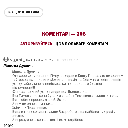
РОЗДІЛ:
ПОЛІТИКА
КОМЕНТАРІ — 208
АВТОРИЗУЙТЕСЬ
, ЩОБ ДОДАВАТИ КОМЕНТАРІ
Sigurd
_ 04.01.2014 20:52
IP: 95.135.217.---
Микола Думич:
Микола Думич:
Оте хорове виконання Гімну, рекорди в Книгу Гінеса, хто не скаче –
той москаль, відвідини Межигір'я, похід на Схід – то ж квінтесенція
успіху войовничого невігласства під проводом блатної
нікчемности!!!
Феноменальний успіх тупорилих Швондєрів...
Без Тимошенко жопа була – жопа без Тимошенко і залишиться...
Бог любить простих людей. Як і я.
Але – не одноклітинних...
Звільніть Тимошенко.
Вона в шість секунд грузане Вас роботою на найближчих років
десять.
Але розумною, конкретною і всім потрібною.
100%