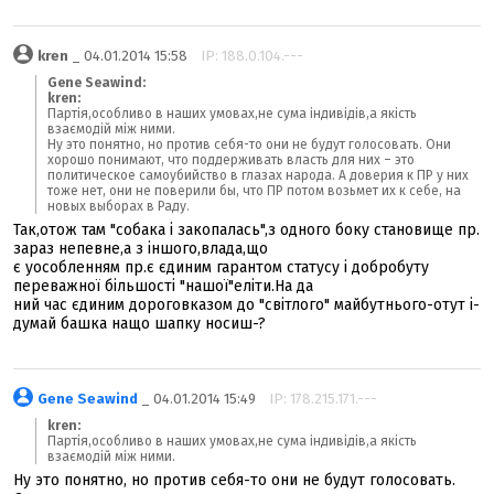
kren
_ 04.01.2014 15:58
IP: 188.0.104.---
Gene Seawind:
kren:
Партія,особливо в наших умовах,не сума індивідів,а якість
взаємодій між ними.
Ну это понятно, но против себя-то они не будут голосовать. Они
хорошо понимают, что поддерживать власть для них – это
политическое самоубийство в глазах народа. А доверия к ПР у них
тоже нет, они не поверили бы, что ПР потом возьмет их к себе, на
новых выборах в Раду.
Так,отож там "собака і закопалась",з одного боку становище пр.
зараз непевне,а з іншого,влада,що
є уособленням пр.є єдиним гарантом статусу і добробуту
переважної більшості "нашої"еліти.На да
ний час єдиним дороговказом до "світлого" майбутнього-отут і-
думай башка нащо шапку носиш-?
Gene Seawind
_ 04.01.2014 15:49
IP: 178.215.171.---
kren:
Партія,особливо в наших умовах,не сума індивідів,а якість
взаємодій між ними.
Ну это понятно, но против себя-то они не будут голосовать.