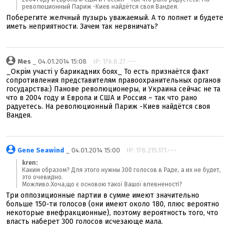
революционный Париж -Киев найдётся своя Вандея.
Поберегите желчный пузырь уважаемый. А то лопнет и будете
иметь неприятности. Зачем так нервничать?
Mes
_ 04.01.2014 15:08
IP: 176.8.27.---
_Окрім участі у барикадних боях_ То есть признаётся факт
сопротивления представителям правоохранительных органов
государства:) Панове революционеры, и Украина сейчас не та
что в 2004 году и Европа и США и Россия – так что рано
радуетесь. На революционный Париж -Киев найдётся своя
Вандея.
Gene Seawind
_ 04.01.2014 15:00
IP: 178.215.171.---
kren:
Каким образом? Для этого нужны 300 голосов в Раде, а их не будет,
это очевидно.
Можливо.Хоча,що є основою такої Вашої впевненості?
Три оппозиционные партии в сумме имеют значительно
больше 150-ти голосов (они имеют около 180, плюс вероятно
некоторые внефракционные), поэтому вероятность того, что
власть наберет 300 голосов исчезающе мала.