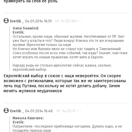
примерять на себя ее роль.
Eretik
_ 04.01.2014 16:51
IP: 74.125.181.---
Gene Seawind:
Eretik:
Остальные, кроме наци, обычные жулики. Неотличимые от ПР. Бют
уже был у власти и что? Люди вокруг Кличка это те же вчерашние
жулики. Идеология только за наци
Но Кличко или Яценюк явно не станут нас тащить в Таможенный
Союз,особенно после всех этих событий, так ведь? Значит, они тоже
хотят играть по новым правилам, хотят жить в Европе.
Народу ведь не столько идеология сейчас важна, сколько
европейский выбор.
Европейский выбор в союзе с наци невероятен. Он скорее
возможен с регионалами, которые так же не заинтересованы
лечь под Путина, поскольку не хотят делить добычу. Зачем
менять жуликов неудачников
Eretik
_ 04.01.2014 16:48
IP: 74.125.17.---
Микола Кивгило:
Eretik:
Патриотизм -последнее прибежище негодяев. Думать надо, а не
поощрять приход наци