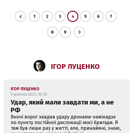
1
2
3
4
5
6
7
8
9
ІГОР ЛУЦЕНКО
ІГОР ЛУЦЕНКО
5 жовтня 2022, 10:30
Удар, який мали завдати ми, а не
РФ
Вночі ворог завдав удару дронами-камікадзе
по пункту постійної дислокації моєї бригади. Я
там був лише раз у житті, але, принаймні, знаю,