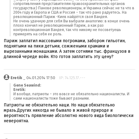
сопротивления представителям правоохранительных органов
государства:) Панове революционеры, и Украина сейчас не та что в
2004 году и Европа и США и Россия – так что рано радуетесь. На
революционный Париж -Киев найдётся своя Вандея.
Не очень удачную для себя Вы выбрали аналогию: в конце очень
плохо кончил не революционный Париж, а как раз
контреволюционная Вандея, так что никому не посоветуешь
примерять на себя ее роль.
Париж заплатил массовыми погромами, забором гильотин,
поднятыми на пики детьми, сожжеными храмами и
вырезанными монашками. А затем сотнями тыс. французов в
длинной череде войн. Кто готов заплатить эту цену?
Eretik
_ 04.01.2014 17:50
IP: 74.125.17.---
Gene Seawind:
Eretik:
И вообще, патриоты – это вовсе не обязательно националисты. И
сами националисты тоже бывают разными.
Патриоты не обязательно наци. Но наци обязательно
мразь.Других никогда не бывало в живой природе и
вероятность прявление абсолютно нового вида биологически
невероятна.