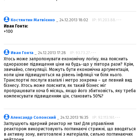
Костянтин Матвієнко
_ 24.12.2013 18:02
IP: 91.203.88.---
Иван Гонта:
+100
Иван Гонта
_ 24.12.2013 17:28
IP: 93.73.27.---
Хтось може запропонувати економічну логіку, яка пояснить
одноразове підвищення ціни на будь-що у півтора рази? Крім,
звичайно, спекуляції. Можуть бути економічна аргументація,
коли ціни підвищуються на рівень інфляції чи біля нього.
Транспортні послуги взагалі і метро зокрема – це певний вид
бізнесу. Хтось може пояснити, як такий бізнес міг
пропрацювати хоча б місяць, якщо його збитковість, яку треба
компенсувати підвищенням цін, становить 50%?
Александр Солонский
_ 24.12.2013 16:35
IP: 92.113.161.---
Заглушують ядерний реактор не так! Для управління
реактором використовують поглинаючі стрижні, що вводяться
в активну зону, виготовлені з матеріалів, сильно поглинаючих
нейтрони.