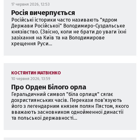
17 червня 2026, 12:53
Росія вичерпується
Російські історики часто називають "ядром
Держави Російської" Володимиро-Суздальське
князівство. (Звісно, коли не брати до уваги їхні
зазіхання на Київ та на Володимирове
хрещення Руси...
КОСТЯНТИН МАТВІЄНКО
10 червня 2026, 13:59
Про Орден Білого орла
Геральдичний символ "біла орлиця" сягає
дохристиянських часів. Перекази пов'язують
його з легендарним князем полян Пястом, якого
вважають засновником однойменної династії
та польської державності...