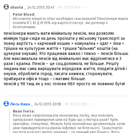
shasta
_ 24.12.2013 20:47
IP: 31.135.149.---
Peter Blood:
Абсолютну кількість пільг необхідно скасовувати! Пенсіонерм мають
платити В С Ю Д И 50% від вартості послуг, які дотепер є
безплатними.
пенсіонери мають мати мінімальну пенсію, яка дозволяє
мінімум туди-сюди на день проїхати у міському транспорті за
повну вартість + харчовий кошик + комуналка + одяг + ліки +
трішки на культурне життя + трішки "вільних" коштів (на
цукерки онукам). Хто працював важко і тяжко – пенсія більша.
Але максимальна пенсія від мінімальної має відрізнятися в 3
рази і крапка. Пенсія – це соц.допомога, не більше. Решту
людина має сама вирішувати впродовж життя, плодити дітей і
онуків, обробляти город, писати книжки, сторожувати,
прибирати офіси тощо – і матиме більше.
пенсій у 90 тищ як у екс голови НБУ просто не повинно бути!
Лесь Кава
_ 24.12.2013 20:18
IP: 93.72.230.---
Иван Гонта:
Хтось може запропонувати економічну логіку, яка пояснить
одноразове підвищення ціни на будь-що у півтора рази? Крім,
звичайно, спекуляції. Можуть бути економічна аргументація, коли
ціни підвищуються на рівень інфляції чи біля нього. Транспортні
послуги взагалі і метро зокрема – це певний вид бізнесу. Хтось