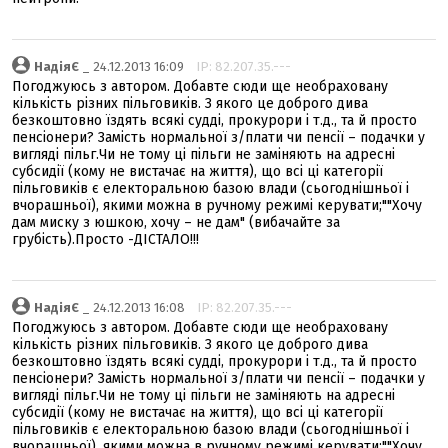
НадіяЄ
_ 24.12.2013 16:09
IP: 82.207.35.---
Погоджуюсь з автором. Добавте сюди ще необраховану
кількість різних пільговиків. З якого це доброго дива
безкоштовно їздять всякі судді, прокурори і т.д., та й просто
пенсіонери? Замість нормальної з/плати чи пенсії – подачки у
вигляді пільг.Чи не тому ці пільги не заміняють на адресні
субсидії (кому не вистачає на життя), що всі ці категорії
пільговиків є електоральною базою влади (сьогоднішньої і
вчорашньої), якими можна в ручному режимі керувати;""Хочу
дам миску з юшкою, хочу – не дам" (вибачайте за
грубість).Просто -ДІСТАЛО!!!
НадіяЄ
_ 24.12.2013 16:08
IP: 82.207.35.---
Погоджуюсь з автором. Добавте сюди ще необраховану
кількість різних пільговиків. З якого це доброго дива
безкоштовно їздять всякі судді, прокурори і т.д., та й просто
пенсіонери? Замість нормальної з/плати чи пенсії – подачки у
вигляді пільг.Чи не тому ці пільги не заміняють на адресні
субсидії (кому не вистачає на життя), що всі ці категорії
пільговиків є електоральною базою влади (сьогоднішньої і
вчорашньої), якими можна в ручному режимі керувати;""Хочу