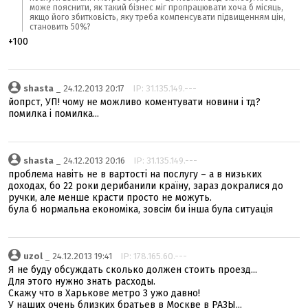
може пояснити, як такий бізнес міг пропрацювати хоча б місяць,
якщо його збитковість, яку треба компенсувати підвищенням цін,
становить 50%?
+100
shasta
_ 24.12.2013 20:17
IP: 31.135.149.---
йопрст, УП! чому не можливо коментувати новини і тд?
помилка і помилка...
shasta
_ 24.12.2013 20:16
IP: 31.135.149.---
проблема навіть не в вартості на послугу – а в низьких
доходах, бо 22 роки дерибанили країну, зараз докралися до
ручки, але менше красти просто не можуть.
була б нормальна економіка, зовсім би інша була ситуація
uzol
_ 24.12.2013 19:41
IP: 178.165.60.---
Я не буду обсуждать сколько должен стоить проезд...
Для этого нужно знать расходы.
Скажу что в Харькове метро 3 ужо давно!
У наших очень близких братьев в Москве в РАЗЫ...