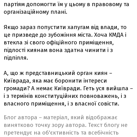
партіям допомогти їм у цьому в правовому та
організаційному плані.
Якщо зараз попустити хапугам від влади, то
це призведе до зубожіння міста. Хоча КМДА і
втекла зі свого офіційного приміщення,
підлості киянам вона здатна чинити і з
підпілля.
А, що ж представницький орган киян –
Київрада, яка має боронити інтереси
громади? А немає Київради. Геть уся вийшла –
і з термінів конституційних повноважень, і з
власного приміщення, і з власної совісти.
Блог автора – матеріал, який відображає
винятково точку зору автора. Текст блогу не
претендує на об'єктивність та всебічність