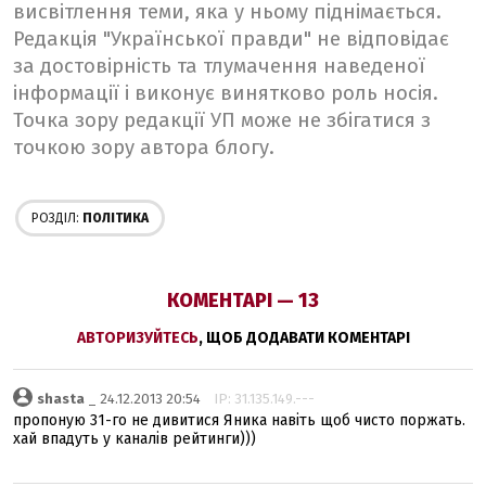
висвітлення теми, яка у ньому піднімається.
Редакція "Української правди" не відповідає
за достовірність та тлумачення наведеної
інформації і виконує винятково роль носія.
Точка зору редакції УП може не збігатися з
точкою зору автора блогу.
РОЗДІЛ:
ПОЛІТИКА
КОМЕНТАРІ — 13
АВТОРИЗУЙТЕСЬ
, ЩОБ ДОДАВАТИ КОМЕНТАРІ
shasta
_ 24.12.2013 20:54
IP: 31.135.149.---
пропоную 31-го не дивитися Яника навіть щоб чисто поржать.
хай впадуть у каналів рейтинги)))