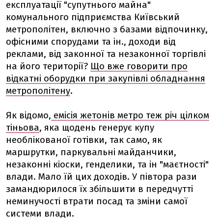
експлуатації "супутнього майна"
комунального підприємства Київський
метрополітен, включно з базами відпочинку,
офісними спорудами та ін., доходи від
реклами, від законної та незаконної торгівлі
на його території?
Що вже говорити про
відкатні оборудки при закупівлі обладнання
метрополітену
.
Як відомо,
емісія жетонів метро теж річ цілком
тіньова
, яка щодень генерує купу
необлікованої готівки, так само, як
маршрутки, паркувальні майданчики,
незаконні кіоски, генделики, та ін "маєтності"
влади. Мало їй цих доходів. У півтора рази
замандюрилося їх збільшити в передчутті
неминучості втрати посад та зміни самої
системи влади.