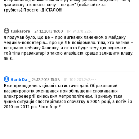
дам миску з юшкою, хочу – не дам" (вибачайте за
грубість).Просто -ДІСТАЛО!!!
tuskarora
_ 24.12.2013 16:00
IP: 94.178.226.---
я подумав було, що це – про вигнаних Ханенком з Майдану
медиків-волонтерів... про це ЛБ повідомило. тіпа, хто вигнав –
не цікаво гейчику Ханенку, а от хто буде тему цю піднімати –
той тіпа правакатар! з такою апазіцією краще залишити владу,
як є...
Harib Da
_ 24.12.2013 15:58
IP: 109.201.242.---
Вже приводились цікаві статистичні дані. Обрахований
пасажиропотік зменшився при збільшенні споживання
електроенергії киівським метрополітеном. Причому така
дивна ситуація спостерігалася спочатку в 2004 році, а потім і з
2010 по 2012 рік. Чого б це?