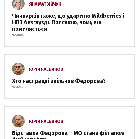
ЯНА МАТВІЙЧУК
Чичваркін каже, що удари по Wildberries і
НПЗ безглузді. Пояснюю, чому він
помиляється
3503
ЮРІЙ КАСЬЯНОВ
Хто насправді звільнив Федорова?
3235
ЮРІЙ КАСЬЯНОВ
Відставка Федорова – МО стане філіалом