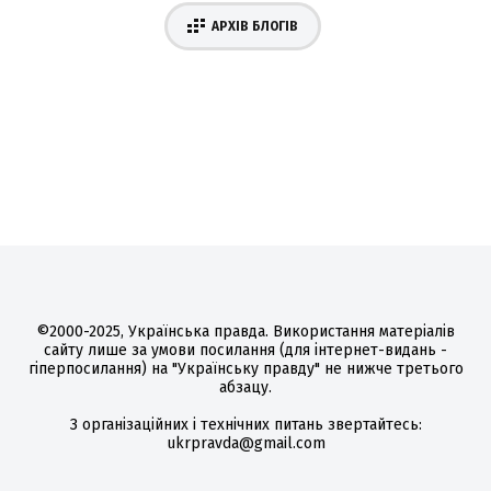
АРХІВ БЛОГІВ
©2000-2025, Українська правда. Використання матеріалів
сайту лише за умови посилання (для інтернет-видань -
гіперпосилання) на "Українську правду" не нижче третього
абзацу.
З організаційних і технічних питань звертайтесь:
ukrpravda@gmail.com