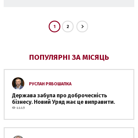
1
2
ПОПУЛЯРНІ ЗА МІСЯЦЬ
РУСЛАН РЯБОШАПКА
Держава забула про доброчесність
бізнесу. Новий Уряд має це виправити.
4449