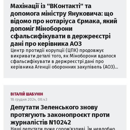
Махінації із ''ВКонтакті'' та
допомога міністру Януковича: що
відомо про нотаріуса Єрмака, який
допоміг Міноборони
сфальсифікувати в держреєстрі
дані про керівника АОЗ
Центр протидії корупції (ЦПК) продовжує
викривати деталі того, як Міноборони вдалося
сфальсифікувати в держреєстрі дані про
керівника Агенції оборонних закупівель (АОЗ)...
ВІТАЛІЙ ШАБУНІН
18 грудня 2024, 08:43
Депутати Зеленського знову
протягують законопроєкт проти
журналістів N10242
Наші депутати дуже соромʼязливі. Їм невдобно,