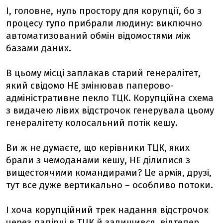
І, головне, нуль простору для корупції, бо з
процесу тупо прибрали людину: виключно
автоматизований обмін відомостями між
базами даних.
В цьому місці заплакав старий генералітет,
який свідомо НЕ змінював паперово-
адміністративне пекло ТЦК. Корупційна схема
з видачею лівих відстрочок генерувала цьому
генералітету колосальний потік кешу.
Ви ж не думаєте, що керівники ТЦК, яких
брали з чемоданами кешу, НЕ ділилися з
вищестоячими командирами? Це армія, друзі,
тут все дуже вертикально – особливо потоки.
І хоча корупційний трек надання відстрочок
через папірці в ТЦК й залишився, відтепер