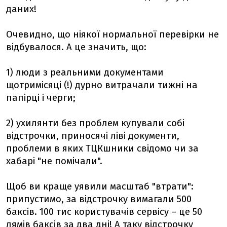
даних!
Очевидно, що ніякої нормальної перевірки не
відбувалося. А це значить, що:
1) люди з реальними документами
щотримісяці (!) дурно витрачали тижні на
папірці і черги;
2) ухилянти без проблем купували собі
відстрочки, приносячі ліві документи,
проблеми в яких ТЦКшники свідомо чи за
хабарі "не помічали".
Щоб ви краще уявили масштаб "втрати":
припустимо, за відстрочку вимагали 500
баксів. 100 тис користувачів сервісу – це 50
лямів баксів за два дні! А таку відстрочку