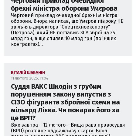
Черговий приклад очевидної
брехні міністра оборони Умєрова
Черговий приклад очевидної брехні міністра
оборони. Вчора написав, що Умєров півроку НЕ
звільняв директора "Спецтехноекспорту"
(Петрова), який НЕ поставив ЗСУ зброї на 25
млрд грн, а ще спиляв 10 млрд грн (по інших
контрактах)...
ВІТАЛІЙ ШАБУНІН
11 лютого 2025, 11:04
Суддя ВАКС Шкодін з грубим
порушенням закону випустив з
СІЗО фігуранта збройної схеми на
мільярд Лієва. Чи покарає його за
це ВРП?
Вже завтра – 12 лютого – Вища рада правосуддя
(ВРП) розгляне надважливу скаргу. Вона