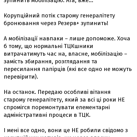
зупинить мобілізацію. Ага, вже...
Корупційний потік старому генералітету
бронювання через Резерв+ зупинить!
А мобілізації навпаки – лише допоможе. Хоча
б тому, що нормальні ТЦКшники
витрачатимуть час на, власне, мобілізацію –
замість збирання, розглядання та
пересилання папірців (які все одно не можуть
перевірити).
На останок. Передаю особливі вітання
старому генералітету, який за всі ці роки НЕ
спромігся поремонтувати елементарні
адміністративні процеси в ТЦК.
І мені все одно, вони це НЕ робили свідомо з