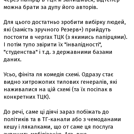
можна брати за дупу його авторів.
Для цього достатньо зробити вибірку людей,
які (замість зручного Резерв+) прийдуть
постояти в чергах ТЦК (з якимись папірцями).
І потім тупо звірити їх "інвалідності",
"студенства" і т.д. з державними базами
даних.
Усьо, фініта ля комедія схемі. Одразу стає
видно хитрожопих тилових генералів, які
наживалися на цій схемі (та їх посіпак в
конкретних ТЦК).
До речі, саме ці діячі зараз побіжать до
політиків та в ТГ-канали або з чемоданами
кешу і лякалками, що от саме ця послуга