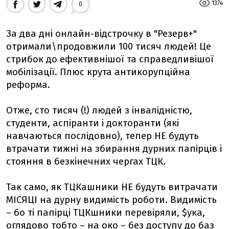
1374
0
За два дні онлайн-відстрочку в "Резерв+"
отримали\продовжили 100 тисяч людей! Це
стрибок до ефективнішої та справедливішої
мобілізації. Плюс крута антикорупційна
реформа.
Отже, сто тисяч (!) людей з інвалідністю,
студенти, аспіранти і докторанти (які
навчаються послідовно), тепер НЕ будуть
втрачати тижні на збирання дурних папірців і
стояння в безкінечних чергах ТЦК.
Так само, як ТЦКашники НЕ будуть витрачати
МІСЯЦІ на дурну видимість роботи. Видимість
– бо ті папірці ТЦКшники перевіряли, $ука,
оглядово тобто – на око – без доступу до баз