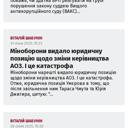
покаже, чи здатна ВРП реагувати на грубі
порушення закону суддею Вищого
антикорупційного суду (ВАКС)...
ВІТАЛІЙ ШАБУНІН
31 січня 2025, 15:33
Міноборони видало юридичну
позицію щодо зміни керівництва
АОЗ. І це катастрофа
Міноборони нарешті видало юридичну позицію
щодо зміни керівництва АОЗ. І це катастрофа.
Отже, юридична позиція Умєрова в тому, що
після звільнення ним Тараса Чмута та Юрія
Джигира, цитую: "...
ВІТАЛІЙ ШАБУНІН
28 січня 2025, 15:30