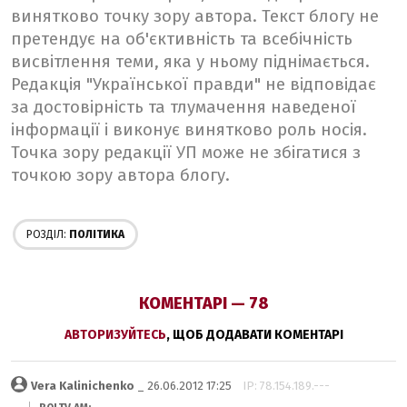
винятково точку зору автора. Текст блогу не
претендує на об'єктивність та всебічність
висвітлення теми, яка у ньому піднімається.
Редакція "Української правди" не відповідає
за достовірність та тлумачення наведеної
інформації і виконує винятково роль носія.
Точка зору редакції УП може не збігатися з
точкою зору автора блогу.
РОЗДІЛ:
ПОЛІТИКА
КОМЕНТАРІ — 78
АВТОРИЗУЙТЕСЬ
, ЩОБ ДОДАВАТИ КОМЕНТАРІ
Vera Kalinichenko
_ 26.06.2012 17:25
IP: 78.154.189.---