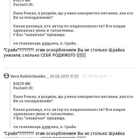
BOLTV AM:
Pazient III:
Пане Роман, я розумію, що у мене некоректне питання, але хто
Ви за походженням?
Какая разница, кто автор по национальности? Все нации
одинаково умны и талантливы.
У Вас "незвичне" прізвище.
.
он главликарь дурдома, п. Срайк.
"Срайк"???????? этим оскорблением Вы не столько Шрайка
унизили, сколько СЕБЯ РОДИМОГО ((((((
Vera Kalinichenko
_ 26.06.2012 17:25
IP: 78.154.189.---
BOLTV AM:
Pazient III:
Пане Роман, я розумію, що у мене некоректне питання, але хто
Ви за походженням?
Какая разница, кто автор по национальности? Все нации
одинаково умны и талантливы.
У Вас "незвичне" прізвище.
.
он главликарь дурдома, п. Срайк.
"Срайк"???????? этим оскорблением Вы не столько Шрайка