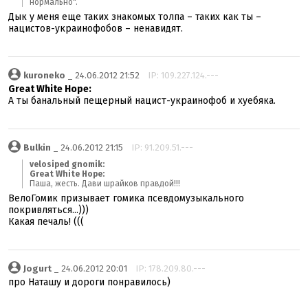
нормально".
Дык у меня еще таких знакомых толпа – таких как ты –
нацистов-украинофобов – ненавидят.
kuroneko
_ 24.06.2012 21:52
IP: 109.227.124.---
Great White Hope:
А ты банальный пещерный нацист-украинофоб и хуебяка.
Bulkin
_ 24.06.2012 21:15
IP: 91.209.51.---
velosiped gnomik:
Great White Hope:
Паша, жесть. Дави шрайков правдой!!!
ВелоГомик призывает гомика псевдомузыкального
покривляться...)))
Какая печаль! (((
Jogurt
_ 24.06.2012 20:01
IP: 178.209.80.---
про Наташу и дороги понравилось)