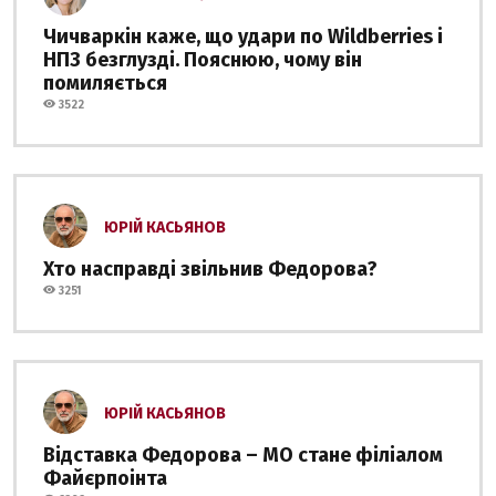
Чичваркін каже, що удари по Wildberries і
НПЗ безглузді. Пояснюю, чому він
помиляється
3522
ЮРІЙ КАСЬЯНОВ
Хто насправді звільнив Федорова?
3251
ЮРІЙ КАСЬЯНОВ
Відставка Федорова – МО стане філіалом
Файєрпоінта