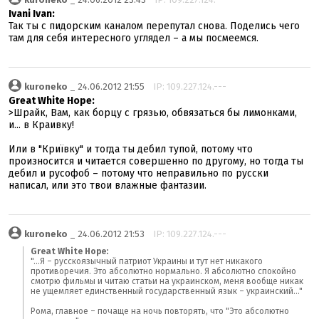
Ivani Ivan:
Так ты с пидopским каналом перепутал снова. Поделись чего
там для себя интересного углядел – а мы посмеемся.
kuroneko
_ 24.06.2012 21:55
IP: 109.227.124.---
Great White Hope:
>Шрайк, Вам, как борцу с грязью, обвязаться бы лимонками,
и... в Краивку!
Или в "Криївку" и тогда ты дебил тупой, потому что
произносится и читается совершенно по другому, но тогда ты
дебил и русофоб – потому что неправильно по русски
написал, или это твои влажные фантазии.
kuroneko
_ 24.06.2012 21:53
IP: 109.227.124.---
Great White Hope:
"...Я – русскоязычный патриот Украины и тут нет никакого
противоречия. Это абсолютно нормально. Я абсолютно спокойно
смотрю фильмы и читаю статьи на украинском, меня вообще никак
не ущемляет единственный государственный язык – украинский..."
Рома, главное – почаще на ночь повторять, что "Это абсолютно