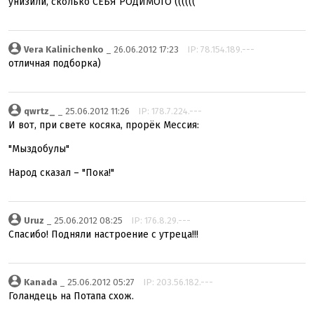
унизили, сколько СЕБЯ РОДИМОГО ((((((
Vera Kalinichenko
_ 26.06.2012 17:23
IP: 78.154.189.---
отличная подборка)
qwrtz_
_ 25.06.2012 11:26
IP: 178.7.224.---
И вот, при свете косяка, прорёк Мессия:
"Мыздобулы"
Народ сказал – "Пока!"
Uruz
_ 25.06.2012 08:25
IP: 176.8.29.---
Спасибо! Подняли настроение с утреца!!!
Kanada
_ 25.06.2012 05:27
IP: 203.56.182.---
Голандець на Потапа схож.