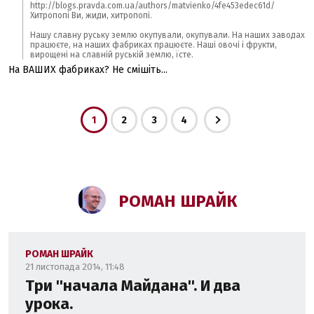
http://blogs.pravda.com.ua/authors/matvienko/4fe453edec61d/
Хитропопі Ви, жиди, хитропопі.
Нашу славну руську землю окупували, окупували. На наших заводах
працюєте, на наших фабриках працюєте. Наші овочі і фрукти,
вирощені на славній руській землю, їсте.
На ВАШИХ фабриках? Не смішіть...
1
2
3
4
РОМАН ШРАЙК
РОМАН ШРАЙК
21 листопада 2014, 11:48
Три ''начала Майдана''. И два
урока.