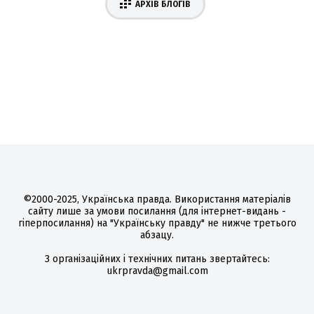
АРХІВ БЛОГІВ
©2000-2025, Українська правда. Використання матеріалів
сайту лише за умови посилання (для інтернет-видань -
гіперпосилання) на "Українську правду" не нижче третього
абзацу.
З організаційних і технічних питань звертайтесь:
ukrpravda@gmail.com