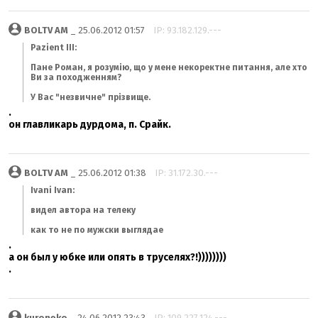
BOLTV AM
_ 25.06.2012 01:57
IP: 93.182.129.---
Pazient III:
Пане Роман, я розумію, що у мене некоректне питання, але хто
Ви за походженням?
У Вас "незвичне" прізвище.
.
он главликарь дурдома, п. Срайк.
BOLTV AM
_ 25.06.2012 01:38
IP: 31.172.30.---
Ivani Ivan:
видел автора на телеку
как то не по мужски выглядае
.
а он был у юбке или опять в труселях?!))))))))
.
kuroneko
_ 24.06.2012 23:43
IP: 109.227.124.---