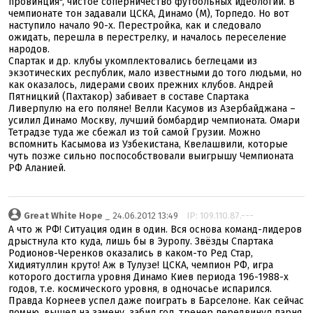
провинция", чистое соперничество футбольных идеологий. В
чемпионате тон задавали ЦСКА, Динамо (М), Торпедо. Но вот
наступило начало 90-х. Перестройка, как и следовало
ожидать, перешла в перестрелку, и началось переселение
народов.
Спартак и др. клубы укомплектовались беглецами из
экзотических республик, мало известными до того людьми, но
как оказалось, лидерами своих прежних клубов. Андрей
Пятницкий (Пахтакор) забивает в составе Спартака
Ливерпулю на его поляне! Велли Касумов из Азербайджана –
усилил Динамо Москву, лучший бомбардир чемпионата. Омари
Тетрадзе туда же сбежал из той самой Грузии. Можно
вспомнить Касымова из Узбекистана, Квелашвили, которые
чуть позже сильно поспособствовали выигрышу Чемпионата
РФ Аланией.
Great White Hope
_ 24.06.2012 13:49
IP: 109.110.87.---
А что ж РФ! Ситуация один в один. Вся основа команд-лидеров
дрыстнула кто куда, лишь бы в Эуропу. Звёзды Спартака
Родионов-Черенков оказались в каком-то Ред Стар,
Хидиятуллин круто! Аж в Тулузе! ЦСКА, чемпион РФ, игра
которого достигла уровня Динамо Киев периода 196-1988-х
годов, т.е. космического уровня, в одночасье испарился.
Правда Корнеев успел даже поиграть в Барселоне. Как сейчас
помню, вышел на замену, забил гол, тренер передвинул парня