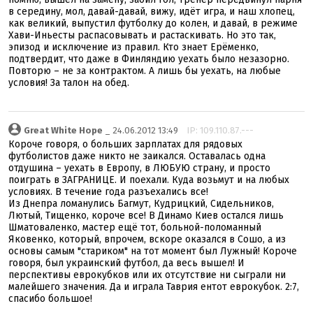
в середину, мол, давай-давай, вижу, идёт игра, и наш хлопец,
как великий, выпустил футболку до колен, и давай, в режиме
Хави-Иньесты распасовывать и растаскивать. Но это так,
эпизод и исключение из правил. Кто знает Ерёменко,
подтвердит, что даже в Финляндию уехать было незазорно.
Повторю – не за контрактом. А лишь бы уехать, на любые
условия! За талон на обед.
Great White Hope
_ 24.06.2012 13:49
IP: 109.110.87.---
Короче говоря, о больших зарплатах для рядовых
футболистов даже никто не заикался. Оставалась одна
отдушина – уехать в Европу, в ЛЮБУЮ страну, и просто
поиграть в ЗАГРАНИЦЕ. И поехали. Куда возьмут и на любых
условиях. В течение года разъехались все!
Из Днепра ломанулись Багмут, Кудрицкий, Сидельников,
Лютый, Тищенко, короче все! В Динамо Киев остался лишь
Шматоваленко, мастер ещё тот, больной-поломанный
Яковенко, который, впрочем, вскоре оказался в Сошо, а из
основы самым "стариком" на тот момент был Лужный! Короче
говоря, был украинский футбол, да весь вышел! И
перспективы еврокубков или их отсутствие ни сыграли ни
малейшего значения. Да и играла Таврия ентот еврокубок. 2:7,
спасибо большое!