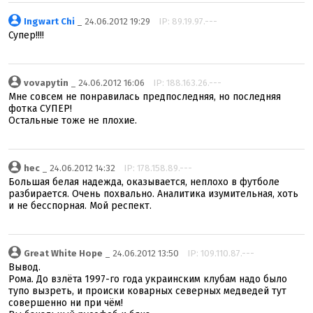
Ingwart Chi
_ 24.06.2012 19:29
IP: 89.19.97.---
Супер!!!!
vovapytin
_ 24.06.2012 16:06
IP: 188.163.26.---
Мне совсем не понравилась предпоследняя, но последняя
фотка СУПЕР!
Остальные тоже не плохие.
hec
_ 24.06.2012 14:32
IP: 178.158.89.---
Большая белая надежда, оказывается, неплохо в футболе
разбирается. Очень похвально. Аналитика изумительная, хоть
и не бесспорная. Мой респект.
Great White Hope
_ 24.06.2012 13:50
IP: 109.110.87.---
Вывод.
Рома. До взлёта 1997-го года украинским клубам надо было
тупо вызреть, и происки коварных северных медведей тут
совершенно ни при чём!