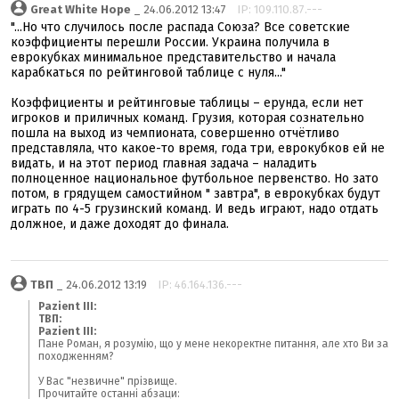
Great White Hope
_ 24.06.2012 13:47
IP: 109.110.87.---
"...Но что случилось после распада Союза? Все советские
коэффициенты перешли России. Украина получила в
еврокубках минимальное представительство и начала
карабкаться по рейтинговой таблице с нуля..."
Коэффициенты и рейтинговые таблицы – ерунда, если нет
игроков и приличных команд. Грузия, которая сознательно
пошла на выход из чемпионата, совершенно отчётливо
представляла, что какое-то время, года три, еврокубков ей не
видать, и на этот период главная задача – наладить
полноценное национальное футбольное первенство. Но зато
потом, в грядущем самостийном " завтра", в еврокубках будут
играть по 4-5 грузинский команд. И ведь играют, надо отдать
должное, и даже доходят до финала.
ТВП
_ 24.06.2012 13:19
IP: 46.164.136.---
Pazient III:
ТВП:
Pazient III:
Пане Роман, я розумію, що у мене некоректне питання, але хто Ви за
походженням?
У Вас "незвичне" прізвище.
Прочитайте останні абзаци: