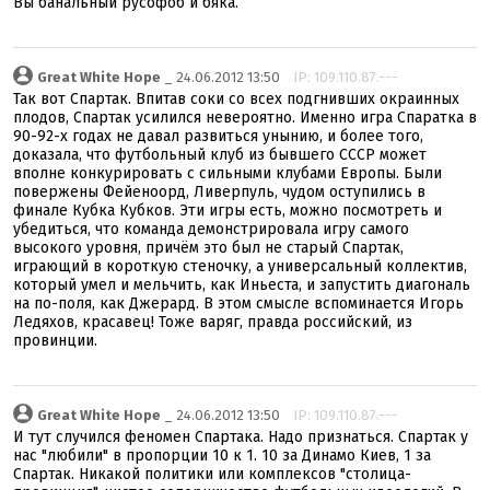
Вы банальный русофоб и бяка.
Great White Hope
_ 24.06.2012 13:50
IP: 109.110.87.---
Так вот Спартак. Впитав соки со всех подгнивших окраинных
плодов, Спартак усилился невероятно. Именно игра Спаратка в
90-92-х годах не давал развиться унынию, и более того,
доказала, что футбольный клуб из бывшего СССР может
вполне конкурировать с сильными клубами Европы. Были
повержены Фейеноорд, Ливерпуль, чудом оступились в
финале Кубка Кубков. Эти игры есть, можно посмотреть и
убедиться, что команда демонстрировала игру самого
высокого уровня, причём это был не старый Спартак,
играющий в короткую стеночку, а универсальный коллектив,
который умел и мельчить, как Иньеста, и запустить диагональ
на по-поля, как Джерард. В этом смысле вспоминается Игорь
Ледяхов, красавец! Тоже варяг, правда российский, из
провинции.
Great White Hope
_ 24.06.2012 13:50
IP: 109.110.87.---
И тут случился феномен Спартака. Надо признаться. Спартак у
нас "любили" в пропорции 10 к 1. 10 за Динамо Киев, 1 за
Спартак. Никакой политики или комплексов "столица-