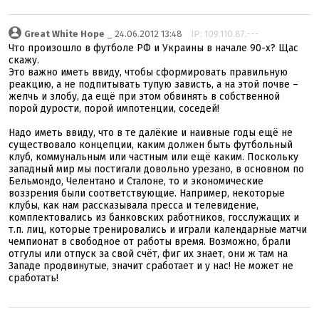
Great White Hope
_ 24.06.2012 13:48
IP: 109.110.87.---
Что произошло в футболе РФ и Украины в начале 90-х? Щас
скажу.
Это важно иметь ввиду, чтобы сформировать правильную
реакцию, а не подпитывать тупую зависть, а на этой почве –
желчь и злобу, да ещё при этом обвинять в собственной
порой дурости, порой импотенции, соседей!
Надо иметь ввиду, что в те далёкие и наивные годы ещё не
существовало концепции, каким должен быть футбольный
клуб, коммунальным или частным или ещё каким. Поскольку
западный мир мы постигали довольно урезано, в основном по
Бельмондо, Челентано и Сталоне, то и экономические
воззрения были соответствующие. Например, некоторые
клубы, как нам рассказывала пресса и телевидение,
комплектовались из банковских работников, госслужащих и
т.п. лиц, которые тренировались и играли календарные матчи
чемпионат в свободное от работы время. Возможно, брали
отгулы или отпуск за свой счёт, фиг их знает, они ж там на
Западе продвинутые, значит сработает и у нас! Не может не
сработать!