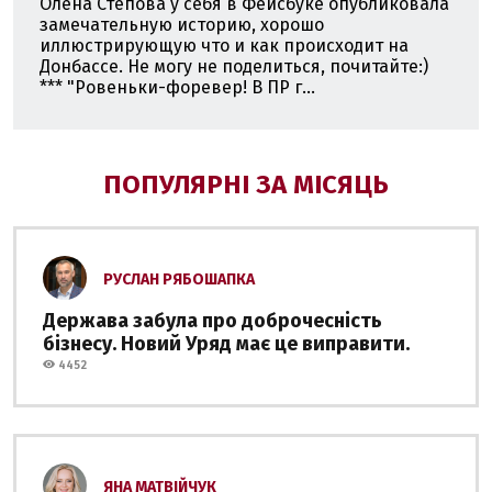
Олена Степова у себя в Фейсбуке опубликовала
замечательную историю, хорошо
иллюстрирующую что и как происходит на
Донбассе. Не могу не поделиться, почитайте:)
*** "Ровеньки-форевер! В ПР г...
ПОПУЛЯРНІ ЗА МІСЯЦЬ
РУСЛАН РЯБОШАПКА
Держава забула про доброчесність
бізнесу. Новий Уряд має це виправити.
4452
ЯНА МАТВІЙЧУК