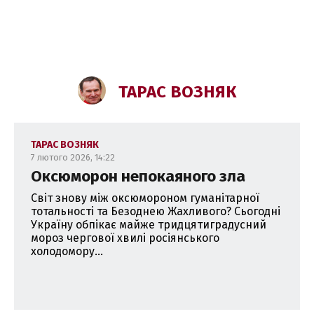
ТАРАС ВОЗНЯК
ТАРАС ВОЗНЯК
7 лютого 2026, 14:22
Оксюморон непокаяного зла
Світ знову між оксюмороном гуманітарної
тотальності та Безоднею Жахливого? Сьогодні
Україну обпікає майже тридцятиградусний
мороз чергової хвилі росіянського
холодомору...