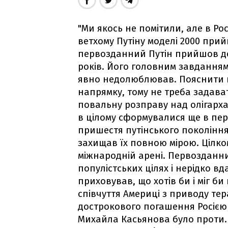
"Ми якось не помітили, але в Рос
ветхому Путіну моделі 2000 прий
первозданний Путін прийшов до 
років. Його головним завданням 
явно недолюблював. Пояснити н
напрямку, тому не треба задав
повальну розправу над олігархами
в цілому сформувалися ще в пері
пришестя путінського покоління 
захищав їх повною мірою. Цілко
міжнародній арені. Первозданни
популістських цілях і нерідко вд
приховував, що хотів би і міг б
співчуття Америці з приводу тера
дострокового погашення Росією 
Михайла Касьянова було проти. (