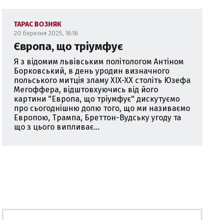
ТАРАС ВОЗНЯК
20 березня 2025, 16:16
Європа, що тріумфує
Я з відомим львівським політологом Антіном
Борковський, в день уродин визначного
польського митція зламу XIX-XX століть Юзефа
Мегоффера, відштовхуючись від його
картини "Европа, що тріумфує" дискутуємо
про сьогоднішню долю того, що ми називаємо
Европою, Трампа, Бреттон-Вудську угоду та
що з цього випливає...