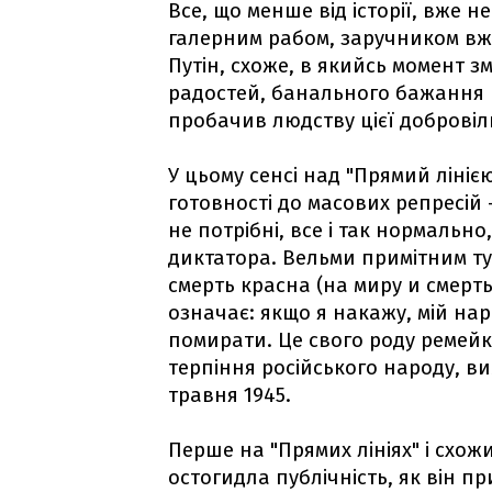
Все, що менше від історії, вже 
галерним рабом, заручником вже
Путін, схоже, в якийсь момент 
радостей, банального бажання 
пробачив людству цієї добровіл
У цьому сенсі над "Прямий лінією
готовності до масових репресій 
не потрібні, все і так нормально
диктатора. Вельми примітним ту
смерть красна (на миру и смерть
означає: якщо я накажу, мій нар
помирати. Це свого роду ремейк
терпіння російського народу, в
травня 1945.
Перше на "Прямих лініях" і схож
остогидла публічність, як він пр