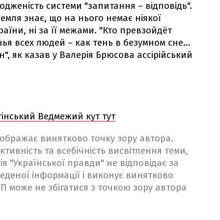
женість системи "запитання – відповідь".
емля знає, що на нього немає ніякої
аїни, ні за її межами. "Кто превзойдёт
ья всех людей – как тень в безумном сне...
", як казав у Валерія Брюсова ассірійський
тінський Ведмежий кут тут
ідображає винятково точку зору автора.
ктивність та всебічність висвітлення теми,
ія "Української правди" не відповідає за
веденої інформації і виконує винятково
 УП може не збігатися з точкою зору автора