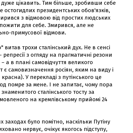
не дуже цікавить. Тим більше, зробивши себе
 остогидлих президентських обов'язків,
змирився з відмовою від простих людських
пожити для себе. Змирився, але не
ьно-примусової відмови.
" витав трохи сталінський дух. Не в сенсі
– репресії з огляду на прагматичні резони
, – а в плані самовідчуття великого
т є самовизначення росіян, яким на виду і
 красна). У перекладі з путінського це
од помре за мене. І не запитає, чому пора
 знаменитого сталінського тосту за
имовленого на кремлівському прийомі 24
их заходах було помітно, наскільки Путіну
иховано нервує, очікує якогось підступу,