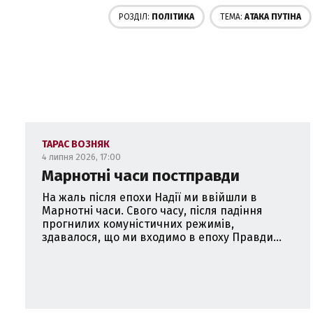
РОЗДІЛ:
ПОЛІТИКА
ТЕМА:
AТАКА ПУТІНА
ТАРАС ВОЗНЯК
4 липня 2026, 17:00
Марнотні часи постправди
На жаль після епохи Надії ми ввійшли в
Марнотні часи. Свого часу, після падіння
прогнилих комуністичних режимів,
здавалося, що ми входимо в епоху Правди...