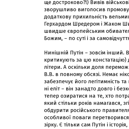
ще достроково?!) Вивів військові 
зворушливо виголосив промову 
додаткову прихильність вельми
Герхардом Шредером і Жаком Шира
швидше європейським обивателе
Божим, – по суті і за самовідчутт
Нинішній Путін – зовсім інший. В
критикують за цю констатацію) 
літери. А оскільки доля перемож
В.В. в повному обсязі. Немає нік
забезпечує його легітимність та
ні еліт – він занадто довго і бе
тепер озиратися на те, хто потрап
який стільки років намагався, зг
обдурити російського правителя
особливої ​​поваги перетворивс
зірку. Є тільки сам Путін і істор