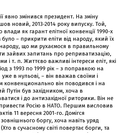
ії явно змінився президент. На зміну
шов новий, 2013-2014 року випуску. Той,
влади як гарант елітної конвенції 1990-х
було – прикрити еліти від народу, який їх
ароду, що ми рухаємося в правильному
ати зайвих запитань про реприватизацію,
 і т. п. Життєво важливі інтереси еліт, які
од з 1993 по 1999 рік – з поправкою на
уже в нульові, – він вважав своїми і
м конвенционально він поводився і на
й Путін був західником, хоча в
аватися і до антизахідної риторики. Він не
и привести Росію в НАТО. Першим висловив
ктів 11 вересня 2001-го. Домігся
зовнішнього боргу, хоча навіть уряд
Хто в сучасному світі повертає борги, та