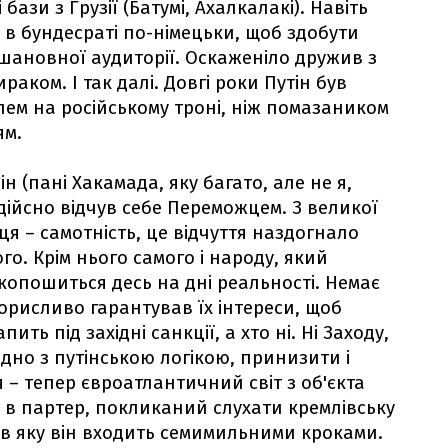
бази з Грузії (Батумі, Ахалкалакі). Навіть
в бундесраті по-німецьки, щоб здобути
шановної аудиторії. Оскаженіло дружив з
ком. І так далі. Довгі роки Путін був
м на російському троні, ніж помазаником
ям.
ін (пані Хакамада, яку багато, але не я,
дійсно відчув себе Переможцем. З великої
ця – самотність, це відчуття наздогнало
ого. Крім нього самого і народу, який
 копошиться десь на дні реальності. Немає
зкорисливо гарантував їх інтереси, щоб
ить під західні санкції, а хто ні. Ні Заходу,
ідно з путінською логікою, принизити і
 – тепер євроатлантичний світ з об'єкта
я в партер, покликаний слухати кремлівську
ія, в яку він входить семимильними кроками.