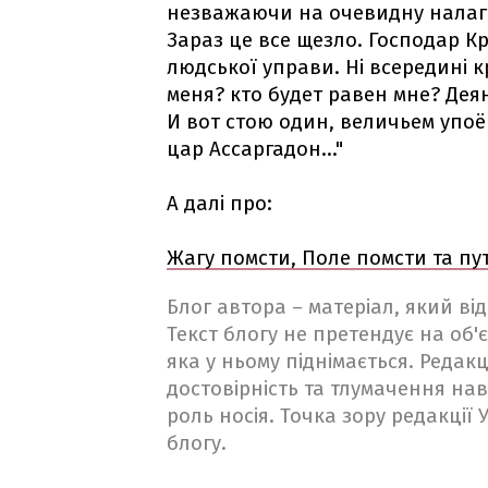
незважаючи на очевидну налагод
Зараз це все щезло. Господар Кр
людської управи. Ні всередині кр
меня? кто будет равен мне? Деян
И вот стою один, величьем упоён
цар Ассаргадон..."
А далі про:
Жагу помсти, Поле помсти та пу
Блог автора – матеріал, який в
Текст блогу не претендує на об'є
яка у ньому піднімається. Редакц
достовірність та тлумачення на
роль носія. Точка зору редакції
блогу.