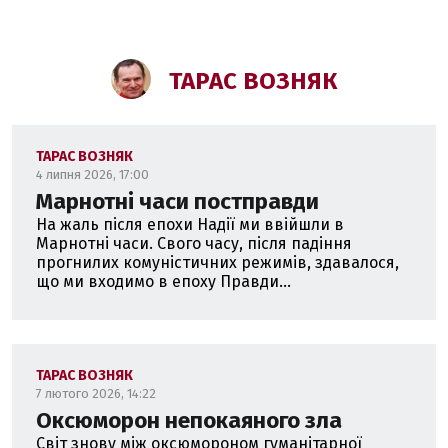
ТАРАС ВОЗНЯК
ТАРАС ВОЗНЯК
4 липня 2026, 17:00
Марнотні часи постправди
На жаль після епохи Надії ми ввійшли в
Марнотні часи. Свого часу, після падіння
прогнилих комуністичних режимів, здавалося,
що ми входимо в епоху Правди...
ТАРАС ВОЗНЯК
7 лютого 2026, 14:22
Оксюморон непокаяного зла
Світ знову між оксюмороном гуманітарної