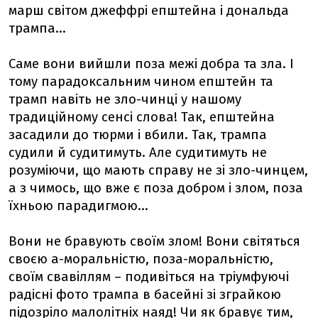
марш світом джеффрі епштейна і дональда
трампа...
Саме вони вийшли поза межі добра та зла. І
тому парадоксальним чином епштейн та
трамп навіть не зло-чинці у нашому
традиційному сенсі слова! Так, епштейна
засадили до тюрми і вбили. Так, трампа
судили й судитимуть. Але судитимуть не
розуміючи, що мають справу не зі зло-чинцем,
а з чимось, що вже є поза добром і злом, поза
їхньою парадигмою...
Вони не бравують своїм злом! Вони світяться
своєю а-моральністю, поза-моральністю,
своїм свавіллям – подивіться на тріумфуючі
радісні фото трампа в басейні зі зграйкою
підозріло малолітніх наяд! Чи як бравує тим,