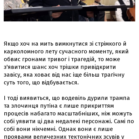
Якщо хоч на мить вимкнутися зі стрімкого й
карколомного лету сучасного моменту, який
обвис гронами тривог і трагедій, то може
з'явитися шанс хоч трішки привідкрити
завісу, яка ховає від нас іще більш трагічну
суть того, що відбувається.
І тоді виявиться, що водевіль дурили трампа
та злочинця путіна є лише прикриттям
процесів набагато масштабніших, ніж можуть
собі уявити ці два недалекі персонажі. Самі по
собі вони нікчемні. Однак вони є лише
проявами величезних тектонічних зсувів у