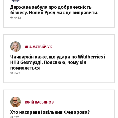
Держава забула про доброчесність
бізнесу. Новий Уряд має це виправити.
4452
ЯНА МАТВІЙЧУК
Чичваркін каже, що удари по Wildberries і
НПЗ безглузді. Пояснюю, чому він
помиляється
3522
ЮРІЙ КАСЬЯНОВ
Хто насправді звільнив Федорова?
3251