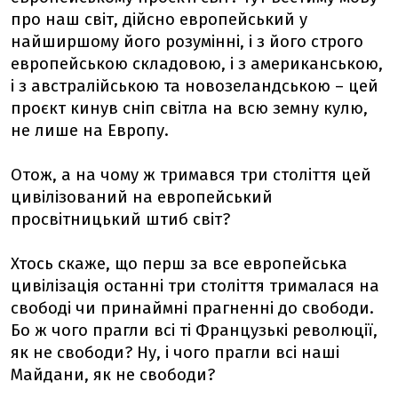
про наш світ, дійсно европейський у
найширшому його розумінні, і з його строго
европейською складовою, і з американською,
і з австралійською та новозеландською – цей
проєкт кинув сніп світла на всю земну кулю,
не лише на Европу.
Отож, а на чому ж тримався три століття цей
цивілізований на европейський
просвітницький штиб світ?
Хтось скаже, що перш за все европейська
цивілізація останні три століття трималася на
свободі чи принаймні прагненні до свободи.
Бо ж чого прагли всі ті Французькі революції,
як не свободи? Ну, і чого прагли всі наші
Майдани, як не свободи?