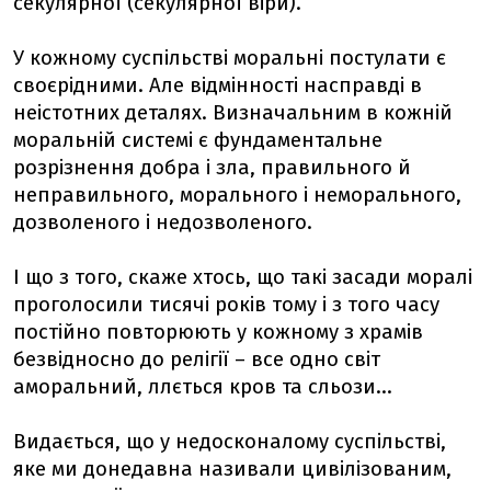
секулярної (секулярної віри).
У кожному суспільстві моральні постулати є
своєрідними. Але відмінності насправді в
неістотних деталях. Визначальним в кожній
моральній системі є фундаментальне
розрізнення добра і зла, правильного й
неправильного, морального і неморального,
дозволеного і недозволеного.
І що з того, скаже хтось, що такі засади моралі
проголосили тисячі років тому і з того часу
постійно повторюють у кожному з храмів
безвідносно до релігії – все одно світ
аморальний, ллється кров та сльози...
Видається, що у недосконалому суспільстві,
яке ми донедавна називали цивілізованим,