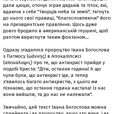
дали цюцю, оточує зграя дядьків та тіток, які,
вдаючи з себе "творців неба та землі", тягнуть
до нього свої правиці, "благословляючи" його
на президентське правління. Щось дуже
довго бродило в американській глушині, щоб
раптом виригнути таким фонтаном...
Одразу згадалося пророцтво Івана Богослова
з Патмосу (Ἰωάννης) в Апокаліпсисі
(αποκαλυψις) про те, що антихрист прийде у
подобі Христа: "Діти, остання година! А що
чули були, що антихрист іде, а тепер
з'явилось багато антихристів, з цього ми
пізнаємо, що остання година настала! Із нас
вони вийшли, та до нас не належали".
Звичайно, цей текст Івана Богослова можна
сприймати і як пророцтво, якщо хто вірує, і як