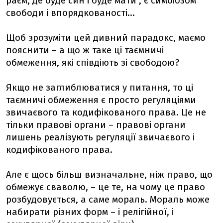
раєм, де буде син і буде мати", є симбіозом
свободи і впорядкованості...
Щоб зрозуміти цей дивний парадокс, маємо
пояснити – а що ж таке ці таємничі
обмеження, які співдіють зі свободою?
Якщо не заглиблюватися у питання, то ці
таємничі обмеження є просто регуляціями
звичаєвого та кодифікованого права. Це не
тільки правові органи – правові органи
лишень реалізують регуляції звичаєвого і
кодифікованого права.
Але є щось більш визначальне, ніж право, що
обмежує сваволю, – це те, на чому це право
розбудовується, а саме мораль. Мораль може
набирати різних форм – і релігійної, і