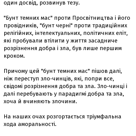
один досвід, розвинув тезу.
"Бунт темних мас" проти Просвітництва і його
провідників, "бунт черні" проти традиційних
релігійних, інтелектуальних, політичних еліт,
які пробували втілити у життя засадниче
розрізнення добра і зла, був лише першим
кроком.
Причому цей "бунт темних мас" пішов далі,
ніж переступ зло-чинців, які, попри все,
свідомі розрізнення добра та зла. Зло-чинці і
далі перебувають у парадигмі добра та зла,
хоча й вчиняють злочини.
На наших очах розгортається тріумфальна
хода аморальності.