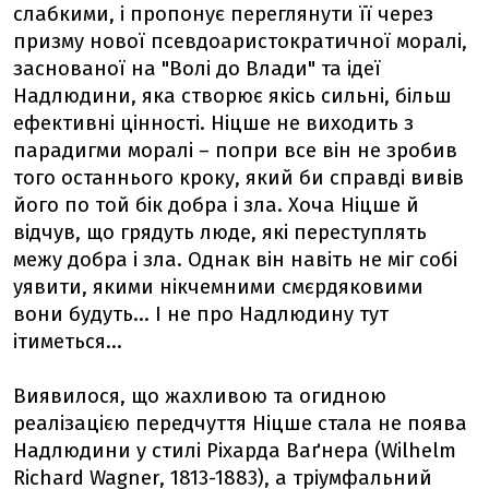
слабкими, і пропонує переглянути її через
призму нової псевдоаристократичної моралі,
заснованої на "Волі до Влади" та ідеї
Надлюдини, яка створює якісь сильні, більш
ефективні цінності. Ніцше не виходить з
парадигми моралі – попри все він не зробив
того останнього кроку, який би справді вивів
його по той бік добра і зла. Хоча Ніцше й
відчув, що грядуть люде, які переступлять
межу добра і зла. Однак він навіть не міг собі
уявити, якими нікчемними смєрдяковими
вони будуть... І не про Надлюдину тут
ітиметься...
Виявилося, що жахливою та огидною
реалізацією передчуття Ніцше стала не поява
Надлюдини у стилі Ріхарда Ваґнера (Wilhelm
Richard Wagner, 1813-1883), а тріумфальний