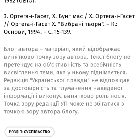
1962 (UBIO).
3. Ортега-і-Гасет, Х. Бунт мас / Х. Ортега-і-Гасет
// Ортега-і-Гасет Х. "Вибрані твори". – К.:
Основи, 1994. – С. 15-139.
Блог автора – матеріал, який відображає
винятково точку зору автора. Текст блогу не
претендує на об'єктивність та всебічність
висвітлення теми, яка у ньому піднімається.
Редакція "Української правди" не відповідає
за достовірність та тлумачення наведеної
інформації і виконує винятково роль носія.
Точка зору редакції УП може не збігатися з
точкою зору автора блогу.
РОЗДІЛ:
СУСПІЛЬСТВО