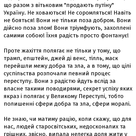
що разом з вітьковим "продають путіну"
Україну. Не ховаються! Не соромляться! Навіть
не бояться! Вони не тільки поза добром. Вони
дійсно поза злом! Вони тріумфують, захоплені
самими собою! Їхня радість просто фонтанує!
Проте жахіття полягає не тільки у тому, що
трамп, епштейн, джей ді венс, тілль, маск
перейшли межу добра та зла, а в тому, що цілі
суспільства розпочали певний процес
переступу. Вони з радістю йдуть вслід за
власне такими поводирями, секрет успіху яких
якраз і полягає у Великому Переступі, тобто
полишенні сфери добра та зла, сфери моралі.
Не знаю, чи матиму рацію, коли скажу, що для
нас, людей старосвітських, недосконалих та
грішних, звісно, випала нелегка доля жити у