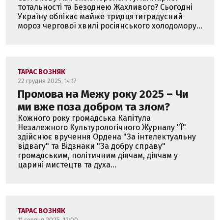
тотальності та Безоднею Жахливого? Сьогодні
Україну обпікає майже тридцятиградусний
мороз чергової хвилі росіянського холодомору...
ТАРАС ВОЗНЯК
22 грудня 2025, 14:17
Промова на Межу року 2025 – Чи
ми вже поза добром та злом?
Кожного року громадська Капітула
Незалежного Культурологічного Журналу "Ї"
здійснює вручення Ордена "За інтелектуальну
відвагу" та Відзнаки "За добру справу"
громадським, політичним діячам, діячам у
царині мистецтв та духа...
ТАРАС ВОЗНЯК
11 серпня 2025, 12:00