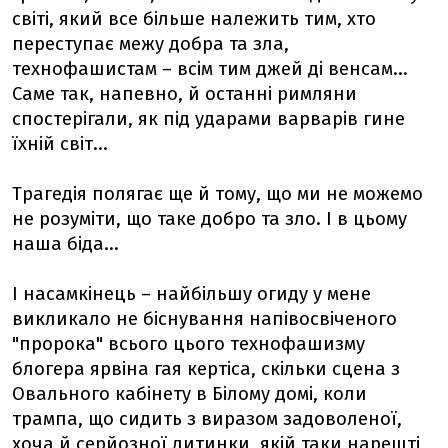
світі, який все більше належить тим, хто
переступає межу добра та зла,
технофашистам – всім тим джей ді венсам...
Саме так, напевно, й останні римляни
спостерігали, як під ударами варварів гине
їхній світ...
Трагедія полягає ще й тому, що ми не можемо
не розуміти, що таке добро та зло. І в цьому
наша біда...
І насамкінець – найбільшу огиду у мене
викликало не біснування напівосвіченого
"пророка" всього цього технофашизму
блогера ярвіна гая кертіса, скільки сцена з
Овального кабінету в Білому домі, коли
трампа, що сидить з виразом задоволеної,
хоча й серйозної дитинки, якій таки нарешті