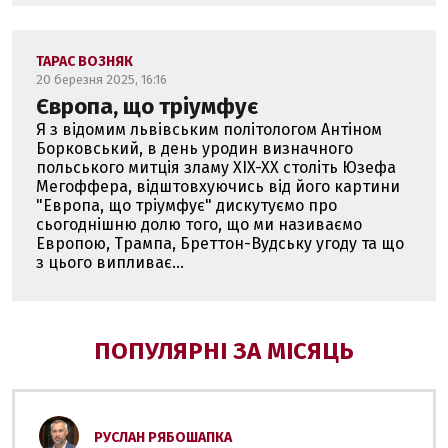
ТАРАС ВОЗНЯК
20 березня 2025, 16:16
Європа, що тріумфує
Я з відомим львівським політологом Антіном
Борковський, в день уродин визначного
польського митція зламу XIX-XX століть Юзефа
Мегоффера, відштовхуючись від його картини
"Европа, що тріумфує" дискутуємо про
сьогоднішню долю того, що ми називаємо
Европою, Трампа, Бреттон-Вудську угоду та що
з цього випливає...
ПОПУЛЯРНІ ЗА МІСЯЦЬ
РУСЛАН РЯБОШАПКА