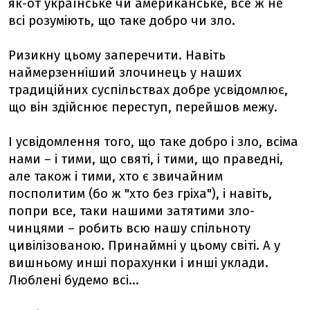
як-от українське чи американське, все ж не
всі розуміють, що таке добро чи зло.
Ризикну цьому заперечити. Навіть
наймерзенніший злочинець у наших
традиційних суспільствах добре усвідомлює,
що він здійснює переступ, перейшов межу.
І усвідомлення того, що таке добро і зло, всіма
нами – і тими, що святі, і тими, що праведні,
але також і тими, хто є звичайним
посполитим (бо ж "хто без гріха"), і навіть,
попри все, таки нашими затятими зло-
чинцями – робить всю нашу спільноту
цивілізованою. Принаймні у цьому світі. А у
вишньому инші порахунки і инші уклади.
Люблені будемо всі...