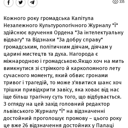
335
Кожного року громадська Капітула
Незалежного Культурологічного Журналу "Ї"
здійснює вручення Ордена "За інтелектуальну
відвагу" та Відзнаки "За добру справу"
громадським, політичним діячам, діячам у
царині мистецтв та духа. Нагорода є
міжнародною і громадською.Якщо хоч на мить
вимкнутися зі стрімкого й карколомного лету
сучасного моменту, який обвис гронами
тривог і трагедій, то може з'явитися шанс хоч
трішки привідкрити завісу, яка ховає від нас
іще більш трагічну суть того, що відбувається.
З огляду на цей захід головний редактор
львівського Журналу "Ї" на відзначенні
достойний проголошує промову – цього року
це вже 26 відзначення достойних у Палаці