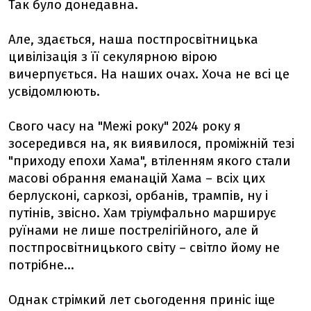
Так було донедавна.
Але, здається, наша постпросвітницька
цивілізація з її секулярною вірою
вичерпується. На наших очах. Хоча не всі це
усвідомлюють.
Свого часу на "Межі року" 2024 року я
зосередився на, як виявилося, проміжній тезі
"приходу епохи Хама", втіленням якого стали
масові обрання еманацій Хама – всіх цих
берлусконі, саркозі, орбанів, трампів, ну і
путінів, звісно. Хам тріумфально марширує
руїнами не лише пострелігійного, але й
постпросвітницького світу – світло йому не
потрібне...
Однак стрімкий лет сьогодення приніс іще