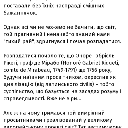
поставали без їхніх насправді смішних
бажаннячок.
Однак всі ми не можемо не бачити, що світ,
той прагнений і неначебто знаний нами
"тихий рай", здригнувся і почав розпадатися.
Розпадатися почало те, що Оноре Габрієль
Рікеті, граф де Мірабо (Honoré Gabriel Riqueti,
comte de Mirabeau, 1749-1791) ще 1756 року,
будучи наївним просвітником, окреслив як
цивілізацію (від латинського civilis) – тобто
суспільство, що базується на засадах розуму і
справедливості. Вже не віри...
Але ж на чому тримався той вимріяний
просвітниками і реалізований у великому
европейському проєкті світ? Тут вестиму мову