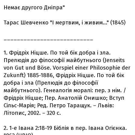
Немає другого Дніпра"
Тарас Шевченко "І мертвим, і живим..." (1845)
___________________________
1. Фрідріх Ніцше. По той бік добра і зла.
Прелюдія до філософії майбутнього (Jenseits
von Gut und Böse. Vorspiel einer Philosophie der
Zukunft) 1885-1886, Фрідріх Ніцше. По той бік
добра і зла (Прелюдія до філософії
майбутнього). Генеалогія моралі: пер. з нім. /
Фрідріх Ніцше; Пер. Анатолій Онишко; Вступ
Сільс-Марія; Ред. Петро Таращук. – Львів:
Літопис, 2002. – 320 с.
2. 1-е Iвана 2:18-19 Біблія в пер. Івана Огієнка.