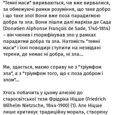
"Темні маси" вириваються, чи вже вирвалися,
за обмежуючі рамки розуміння, що таке добро
і що таке зло! Вони вже поза парадигмою
добра та зла. Вони пішли далі маркіза де Сада
(Donatien Alphonse François de Sade, 1740-1814)
– він чинив і глорифікував зло у рамках
парадигми добра та зла. Натомість "темні
маси" і їхні поводирі ступили на незвідані
терени, де немає ні добра, ні зла...
Ми, здається, маємо справу не з "тріумфом
зла", а з "тріумфом того, що є поза добром і
злом"...
Хтось побачить у цьому алюзію до
старосвітської тези Фрідріха Ніцше (Friedrich
Wilhelm Nietzsche, 1844-1900) (1). Але Ніцше
лише критикує традиційну мораль, створену