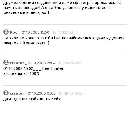
дружелюбными созданиями и даже сфотографировались на
память во звездой! А еще Эль узнал что у машины есть
резиновые колеса, вот!
Roo
_ 01.10.2008 15:50
IP: 77.122.63.---
...а якби не колесо, так би і не познайомилися з цими чудовими
людьми з Кременчуга...))
creator
_ 01.10.2008 15:04
IP: 194.54.152.---
01.10.2008 15:02___ Beerhunter
згоден на всi 100%
creator
_ 01.10.2008 15:03
IP: 194.54.152.---
да Андрюша любишь ты себя;)