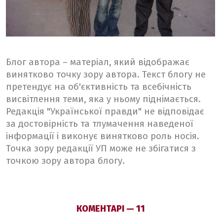
Блог автора – матеріал, який відображає
винятково точку зору автора. Текст блогу не
претендує на об'єктивність та всебічність
висвітлення теми, яка у ньому піднімається.
Редакція "Української правди" не відповідає
за достовірність та тлумачення наведеної
інформації і виконує винятково роль носія.
Точка зору редакції УП може не збігатися з
точкою зору автора блогу.
КОМЕНТАРІ — 11