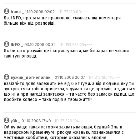
Irчик
_ 11.10.2008 02:02
IP: 77.120.80.---
Да, INFO, про тата це правильно, сміялась від коментаря
більше ніж від розповіді.
INFO
_ 03.10.2008 00:32
IP: 193.239.254.---
Як би тато розумів це і користувався, ми би зараз не читали
такі тупі оповіді.
вужик_вогнепалик
_ 01.10.2008 20:07
IP: 213.186.110.---
взагалі-то доля залежить не від 6 кг гуми. а від людини, яку ти
зустрів, і яка тобі її привезла, я думав ти це зрозмів, а здається
що ні. а при нагоді запитаюся – ти часто без запаски їздиш, що
пробите колесо – така подія в твом житті?
y3k
_ 01.10.2008 17:40
IP: 77.220.104.---
Ой ну ваще такая история захватывающая, бедный Эль в
варварском Кременчуге, рискуя жизнью, познакомился с
местными хоббитами, которые оказались вполне