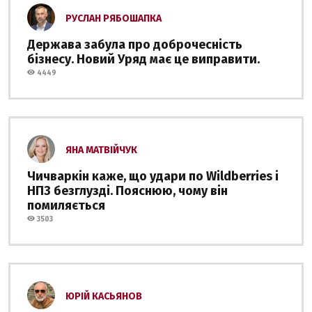
РУСЛАН РЯБОШАПКА
Держава забула про доброчесність
бізнесу. Новий Уряд має це виправити.
4449
ЯНА МАТВІЙЧУК
Чичваркін каже, що удари по Wildberries і
НПЗ безглузді. Пояснюю, чому він
помиляється
3503
ЮРІЙ КАСЬЯНОВ