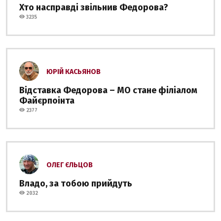
Хто насправді звільнив Федорова?
3235
ЮРІЙ КАСЬЯНОВ
Відставка Федорова – МО стане філіалом
Файєрпоінта
2377
ОЛЕГ ЄЛЬЦОВ
Владо, за тобою прийдуть
2032