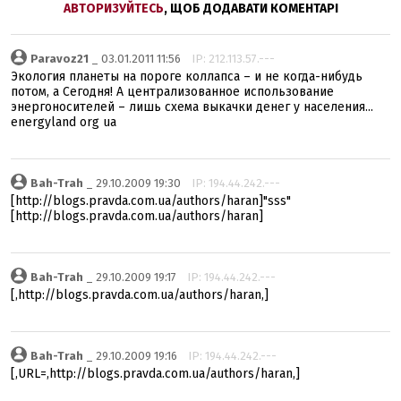
АВТОРИЗУЙТЕСЬ
, ЩОБ ДОДАВАТИ КОМЕНТАРІ
Paravoz21
_ 03.01.2011 11:56
IP: 212.113.57.---
Экология планеты на пороге коллапса – и не когда-нибудь
потом, а Сегодня! А централизованное использование
энергоносителей – лишь схема выкачки денег у населения...
energyland org ua
Bah-Trah
_ 29.10.2009 19:30
IP: 194.44.242.---
[http://blogs.pravda.com.ua/authors/haran]"sss"
[http://blogs.pravda.com.ua/authors/haran]
Bah-Trah
_ 29.10.2009 19:17
IP: 194.44.242.---
[,http://blogs.pravda.com.ua/authors/haran,]
Bah-Trah
_ 29.10.2009 19:16
IP: 194.44.242.---
[,URL=,http://blogs.pravda.com.ua/authors/haran,]