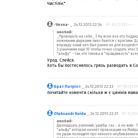
Чистілін."
-Vesna-
_ 24.12.2013 22:34
IP: 93.72.133.---
ниобий:
_Проверьте на себе_:) Ну ясно все кто подд
ножевыми дырками лихо бьются с врагами. Да
вправду оный чел был ранен но для воздейст
3 ранениям ещё 10 чтобы точно создать эпос 
"альфу" – так что такова и "правдивость" все
Урод. Слейся.
Хоть бы постеснялось грязь разводить в С
Брат Патріот
_ 24.12.2013 22:33
IP: 92.113.17
почитайте коменти скільки ж є циніків мама
Oleksandr Kuida
_ 24.12.2013 22:31
IP: 74.125
ниобий:
Двенадцать ранений, ушибы. газ... а он жив- 
"альфу" которая начнёт провокации на Майда
по ушам полощите про некоего неубиваемого