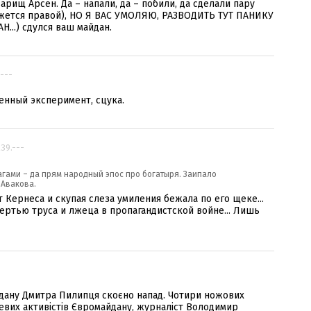
рищ Арсен. Да – напали, да – побили, да сделали пару
ажется правой), НО Я ВАС УМОЛЯЮ, РАЗВОДИТЬ ТУТ ПАНИКУ
...) сдулся ваш майдан.
.---
енный эксперимент, сцука.
239.---
агами – да прям народный эпос про богатыря. Заипало
 Авакова.
 Кернеса и скупая слеза умиления бежала по его щеке...
мертью труса и лжеца в пропагандистской войне... Лишь
йдану Дмитра Пилипця скоєно напад. Чотири ножових
сцевих активістів Євромайдану, журналіст Володимир