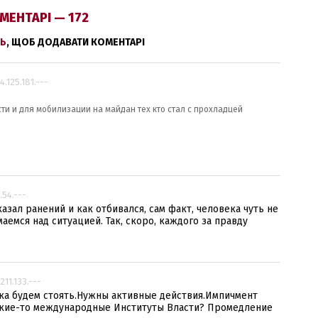
МЕНТАРІ — 172
Ь
, ЩОБ ДОДАВАТИ КОМЕНТАРІ
74.125.181.---
ти и для мобилизации на майдан тех кто стал с прохладцей
.54.---
азал ранений и как отбивался, сам факт, человека чуть не
маемся над ситуацией. Так, скоро, каждого за правду
.211.133.---
ока будем стоять.Нужны активные действия.Импичмент
акие-то международные Институты Власти? Промедление