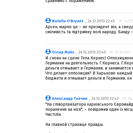
сравнимо с поражением.
Natella O'Bryant
_ 24.12.2013 22:45
IP: 74.12
Арсен, марно це – не президент він, а смерд
сміливість та підтримку волі народу. Банду –
Ostap Maks
_ 24.12.2013 22:43
IP: 37.19.201.-
И снова на сцене Гепа Кернес! Оппозицион
Германии на деятельность Г.Кернеса. Г.Ке
деньги отмывает в Германии, и занимается
Что делает оппозиция? В Харькове каждый 
бюджета и отмывает деньги в Германии, он 
Александр Ткачик
_ 24.12.2013 22:43
IP: 94
"На співорганізатора харківського Єврома
поранення на нозі", – повідомив один із мі
Чистілін.
На главной странице правды.