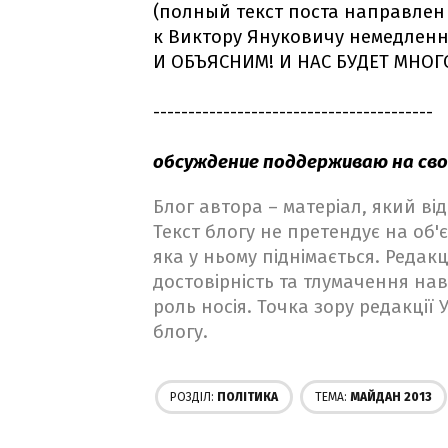
(полный текст поста направлен
к Виктору Януковичу немедленн
И ОБЪЯСНИМ! И НАС БУДЕТ МНОГО
----------------------------------------
обсуждение поддерживаю на сво
Блог автора – матеріал, який в
Текст блогу не претендує на об'є
яка у ньому піднімається. Редакц
достовірність та тлумачення на
роль носія. Точка зору редакції
блогу.
РОЗДІЛ:
ПОЛІТИКА
ТЕМА:
МАЙДАН 2013