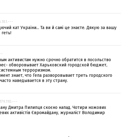
5.181.---
ючий кат України... Та ви й самі це знаєте. Дякую за вашу
 геть!
--
ным активистам нужно срочно обратится в посольство
рнес- обворовывает Харьковский городской бюджет,
 системным терроризмом.
мент знает, что Гепа разворовывает треть городского
часто наведывается в эту страну.
.179.110.---
йдану Дмитра Пилипця скоєно напад. Чотири ножових
сцевих активістів Євромайдану, журналіст Володимир