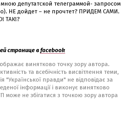
 мною депутатской телеграммой- запросом
о). НЕ дойдет – не прочтет? ПРИДЕМ САМИ.
! ТАК!?
ей странице в
facebook
ідображає винятково точку зору автора.
ктивність та всебічність висвітлення теми,
ія "Української правди" не відповідає за
веденої інформації і виконує винятково
 УП може не збігатися з точкою зору автора