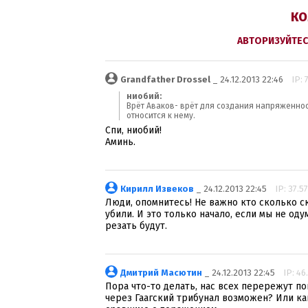
КО
АВТОРИЗУЙТЕС
Grandfather Drossel
_ 24.12.2013 22:46
IP: 
ниобий:
Врёт Аваков- врёт для создания напряженнос
относится к нему.
Спи, ниобий!
Аминь.
Кирилл Извеков
_ 24.12.2013 22:45
IP: 37.57
Люди, опомнитесь! Не важно кто сколько ск
убили. И это только начало, если мы не оду
резать будут.
Дмитрий Масютин
_ 24.12.2013 22:45
IP: 46
Пора что-то делать, нас всех перережут п
через Гаагский трибунал возможен? Или к