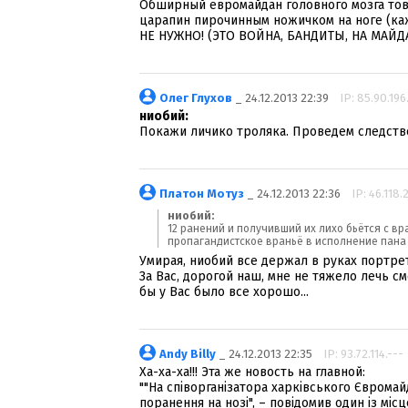
Обширный евромайдан головного мозга това
царапин пирочинным ножичком на ноге (к
НЕ НУЖНО! (ЭТО ВОЙНА, БАНДИТЫ, НА МАЙДАН
Олег Глухов
_ 24.12.2013 22:39
IP: 85.90.196
ниобий:
Покажи личико троляка. Проведем следств
Платон Мотуз
_ 24.12.2013 22:36
IP: 46.118.
ниобий:
12 ранений и получивший их лихо бьётся с вр
пропагандистское враньё в исполнение пана
Умирая, ниобий все держал в руках портрет
За Вас, дорогой наш, мне не тяжело лечь с
бы у Вас было все хорошо...
Andy Billy
_ 24.12.2013 22:35
IP: 93.72.114.---
Ха-ха-ха!!! Эта же новость на главной:
""На співорганізатора харківського Єврома
поранення на нозі", – повідомив один із мі