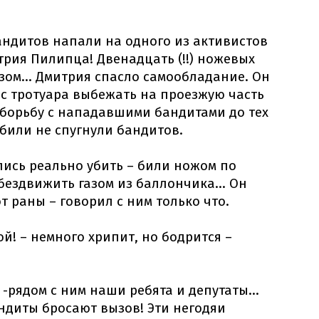
бандитов напали на одного из активистов
рия Пилипца! Двенадцать (!!) ножевых
зом... Дмитрия спасло самообладание. Он
 с тротуара выбежать на проезжую часть
 борьбу с нападавшими бандитами до тех
били не спугнули бандитов.
лись реально убить – били ножом по
бездвижить газом из баллончика... Он
 раны – говорил с ним только что.
бой! – немного хрипит, но бодрится –
 -рядом с ним наши ребята и депутаты...
Бандиты бросают вызов! Эти негодяи