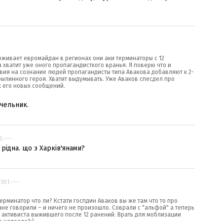
ерживает евромайдан в регионах они аки терминаторы с 12
 хватит уже оного пропагандисткого вранья. Я поверю что и
вия на сознание людей пропагандисты типа Авакова добавляют к 2-
былинного героя. Хватит выдумывать. Уже Аваков спесдел про
х его новых сообщений.
очельник.
8.---
 рідна. що з Харків'янами?
.181.---
Терминатор что ли? Кстати госпдин Аваков вы же там что то про
не говорили – и ничего не произошло. Соврали с "альфой" а теперь
 активиста выжившего после 12 ранений. Врать для моблизации