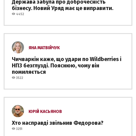
Держава забула про доброчесність
бізнесу. Новий Уряд має це виправити.
4452
ЯНА МАТВІЙЧУК
Чичваркін каже, що удари по Wildberries і
НПЗ безглузді. Пояснюю, чому він
помиляється
3522
ЮРІЙ КАСЬЯНОВ
Хто насправді звільнив Федорова?
3251