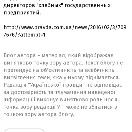
директоров "хлебных" государственных
предприятий.
http://www.pravda.com.ua/news/2016/02/3/709
7676/?attempt=1
Блог автора – матеріал, який відображає
винятково точку зору автора. Текст блогу не
претендує на об'єктивність та всебічність
висвітлення теми, яка у ньому піднімається.
Редакція "Української правди" не відповідає
за достовірність та тлумачення наведеної
інформації і виконує винятково роль носія.
Точка зору редакції УП може не збігатися з
точкою зору автора блогу.