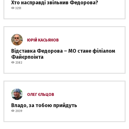
Хто насправді звільнив Федорова?
3251
ЮРІЙ КАСЬЯНОВ
Відставка Федорова – МО стане філіалом
Файєрпоінта
2382
ОЛЕГ ЄЛЬЦОВ
Владо, за тобою прийдуть
2039