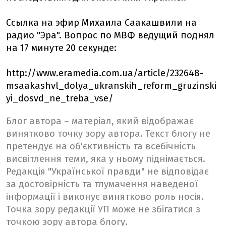
Ссылка на эфир Михаила Саакашвили на
радио "Эра". Вопрос по МВФ ведущий поднял
на 17 минуте 20 секундe:
http://www.eramedia.com.ua/article/232648-
msaakashvl_dolya_ukranskih_reform_gruzinski
yi_dosvd_ne_treba_vse/
Блог автора – матеріал, який відображає
винятково точку зору автора. Текст блогу не
претендує на об'єктивність та всебічність
висвітлення теми, яка у ньому піднімається.
Редакція "Української правди" не відповідає
за достовірність та тлумачення наведеної
інформації і виконує винятково роль носія.
Точка зору редакції УП може не збігатися з
точкою зору автора блогу.