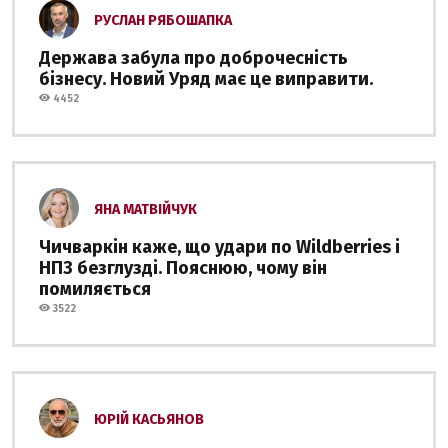
РУСЛАН РЯБОШАПКА
Держава забула про доброчесність
бізнесу. Новий Уряд має це виправити.
4452
ЯНА МАТВІЙЧУК
Чичваркін каже, що удари по Wildberries і
НПЗ безглузді. Пояснюю, чому він
помиляється
3522
ЮРІЙ КАСЬЯНОВ