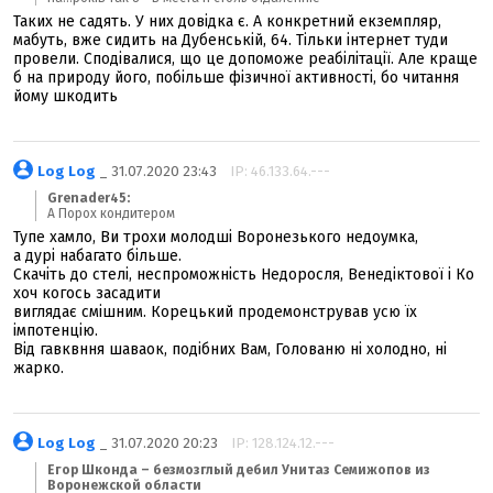
Таких не садять. У них довідка є. А конкретний екземпляр,
мабуть, вже сидить на Дубенській, 64. Тільки інтернет туди
провели. Сподівалися, що це допоможе реабілітації. Але краще
б на природу його, побільше фізичної активності, бо читання
йому шкодить
Log Log
_ 31.07.2020 23:43
IP: 46.133.64.---
Grenader45:
А Порох кондитером
Тупе хамло, Ви трохи молодші Воронезького недоумка,
а дурі набагато більше.
Скачіть до стелі, неспроможність Недоросля, Венедіктової і Ко
хоч когось засадити
виглядає смішним. Корецький продемонстрував усю їх
імпотенцію.
Від гавквння шаваок, подібних Вам, Голованю ні холодно, ні
жарко.
Log Log
_ 31.07.2020 20:23
IP: 128.124.12.---
Егор Шконда – безмозглый дебил Унитаз Семижопов из
Воронежской области