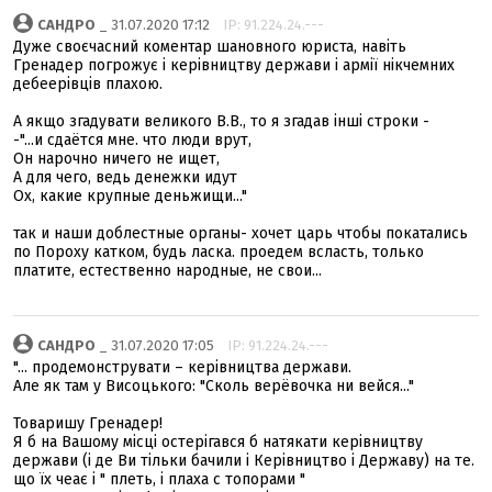
САНДРО
_ 31.07.2020 17:12
IP: 91.224.24.---
Дуже своєчасний коментар шановного юриста, навіть
Гренадер погрожує і керівництву держави і армії нікчемних
дебеерівців плахою.
А якщо згадувати великого В.В., то я згадав інші строки -
-"...и сдаётся мне. что люди врут,
Он нарочно ничего не ищет,
А для чего, ведь денежки идут
Ох, какие крупные деньжищи..."
так и наши доблестные органы- хочет царь чтобы покатались
по Пороху катком, будь ласка. проедем всласть, только
платите, естественно народные, не свои...
САНДРО
_ 31.07.2020 17:05
IP: 91.224.24.---
"... продемонструвати – керівництва держави.
Але як там у Висоцького: "Сколь верёвочка ни вейся..."
Товаришу Гренадер!
Я б на Вашому місці остерігався б натякати керівництву
держави (і де Ви тільки бачили і Керівництво і Державу) на те.
що їх чеає і " плеть, і плаха с топорами "