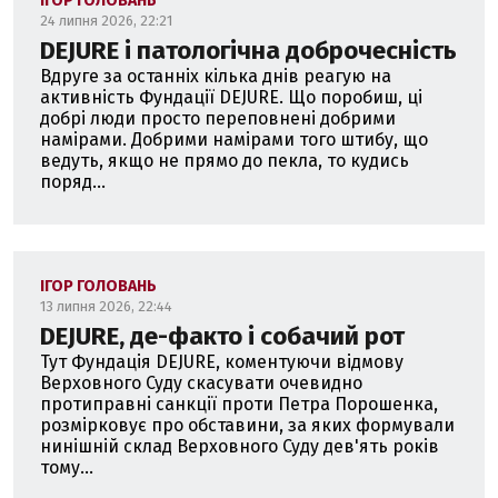
ІГОР ГОЛОВАНЬ
24 липня 2026, 22:21
DEJURE і патологічна доброчесність
Вдруге за останніх кілька днів реагую на
активність Фундації DEJURE. Що поробиш, ці
добрі люди просто переповнені добрими
намірами. Добрими намірами того штибу, що
ведуть, якщо не прямо до пекла, то кудись
поряд...
ІГОР ГОЛОВАНЬ
13 липня 2026, 22:44
DEJURE, де-факто і собачий рот
Тут Фундація DEJURE, коментуючи відмову
Верховного Суду скасувати очевидно
протиправні санкції проти Петра Порошенка,
розмірковує про обставини, за яких формували
нинішній склад Верховного Суду дев'ять років
тому...