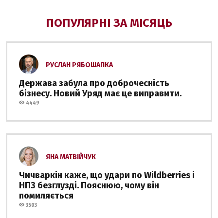
ПОПУЛЯРНІ ЗА МІСЯЦЬ
РУСЛАН РЯБОШАПКА
Держава забула про доброчесність
бізнесу. Новий Уряд має це виправити.
4449
ЯНА МАТВІЙЧУК
Чичваркін каже, що удари по Wildberries і
НПЗ безглузді. Пояснюю, чому він
помиляється
3503