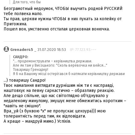
Для того, что бы
Безграмотный недоумок, ЧТОБЫ выучить родной РУССКИЙ
тебе полвека мало.
Ты прав, церкви нужны ЧТОБЫ в них пукать за копейку от
Пригожина.
Пошел вон, умственно отсталая церковная вонючка.
Grenader45
_ 31.07.2020 18:53
IP: 77.123.93.---
САНДРО:
"... продемонструвати – керівництва держави.
Але як там у Висоцького: "Сколь верёвочка ни вейся..."
Товаришу Гренадер!
Я б на Вашому місці остерігався б натякати керівництву держави
...) товаришу Сандро!
Твоє намагання виглядати дурнішим ніж ти є насправді,
наштовхує на певну саркастично – образливу реакцію.
Але дещо спільне, що нас світоглядно об'єднувало у
недалекому минулому, змушує мене обмежитись коротким –
"навіть не смішно".
Вра_уй (з буквою "х" не пропускає цензура))) мою
толерантність перед тим, як відповідати.
А краще – мандруй мимо.) Успіхів.