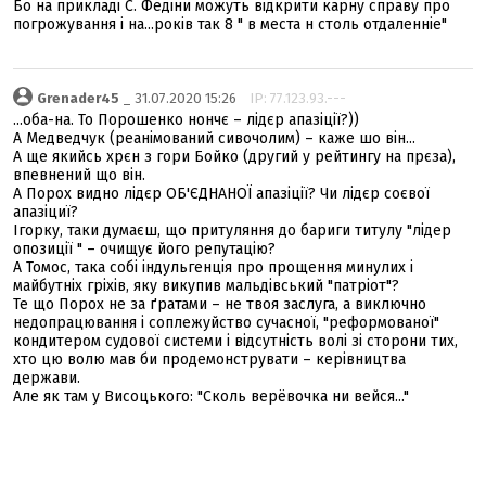
Бо на прикладі С. Федіни можуть відкрити карну справу про
погрожування і на...років так 8 " в места н столь отдаленніе"
Grenader45
_ 31.07.2020 15:26
IP: 77.123.93.---
...оба-на. То Порошенко нончє – лідєр апазіції?))
А Медведчук (реанімований сивочолим) – каже шо він...
А ще якийсь хрєн з гори Бойко (другий у рейтингу на прєза),
впевнений що він.
А Порох видно лідєр ОБ'ЄДНАНОЇ апазіції? Чи лідєр соєвої
апазіциї?
Ігорку, таки думаєш, що притуляння до бариги титулу "лідер
опозиції " – очищує його репутацію?
А Томос, така собі індульгенція про прощення минулих і
майбутніх гріхів, яку викупив мальдівський "патріот"?
Те що Порох не за ґратами – не твоя заслуга, а виключно
недопрацювання і соплежуйство сучасної, "реформованої"
кондитером судової системи і відсутність волі зі сторони тих,
хто цю волю мав би продемонструвати – керівництва
держави.
Але як там у Висоцького: "Сколь верёвочка ни вейся..."