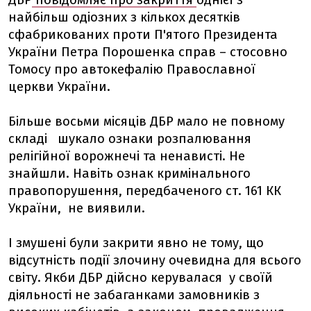
ДБР
повідомляє про закриття
однієї з
найбільш одіозних з кількох десятків
сфабрикованих проти П'ятого Президента
України Петра Порошенка справ – стосовно
Томосу про автокефалію Православної
церкви України.
Більше восьми місяців ДБР мало не повному
складі шукало ознаки розпалювання
релігійної ворожнечі та ненависті. Не
знайшли. Навіть ознак кримінального
правопорушення, передбаченого ст. 161 КК
України, не виявили.
І змушені були закрити явно не тому, що
відсутність події злочину очевидна для всього
світу. Якби ДБР дійсно керувалася у своїй
діяльності не забаганками замовників з