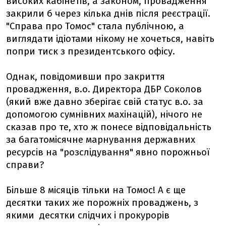
високих кабінетів, а законом, провадження
закрили б через кілька днів після реєстрації.
"Справа про Томос" стала публічною, а
виглядати ідіотами нікому не хочеться, навіть
попри тиск з президентського офісу.
Однак, повідомивши про закриття
провадження, в.о. Директора ДБР Соколов
(який вже давно зберігає свій статус в.о. за
допомогою сумнівних махінацій), нічого не
сказав про те, хто ж понесе відповідальність
за багатомісячне марнування державних
ресурсів на "розслідування" явно порожньої
справи?
Більше 8 місяців тільки на Томос! А є ще
десятки таких же порожніх проваджень, з
якими десятки слідчих і прокурорів