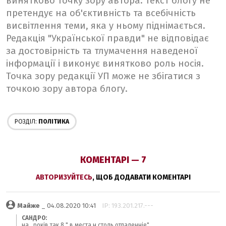
винятково точку зору автора. Текст блогу не
претендує на об'єктивність та всебічність
висвітлення теми, яка у ньому піднімається.
Редакція "Української правди" не відповідає
за достовірність та тлумачення наведеної
інформації і виконує винятково роль носія.
Точка зору редакції УП може не збігатися з
точкою зору автора блогу.
РОЗДІЛ:
ПОЛІТИКА
КОМЕНТАРІ — 7
АВТОРИЗУЙТЕСЬ
, ЩОБ ДОДАВАТИ КОМЕНТАРІ
Майже
_ 04.08.2020 10:41
IP: 193.201.217.---
САНДРО:
на...років так 8 " в места н столь отдаленніе"