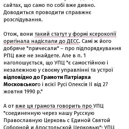
сайтах, що само по собі вже дивно.
Доводиться проводити справжнє
розслідування.
Отож, вони
такий статут у формі ксерокопії
оригінала надіслали до ДЕСС
. Самі ж його
добряче "причесали" – про підпорядкування
РПЦ вже не знайдете. Але в п. 1
наголошується, що УПЦ "є самостійною і
незалежною у своєму управлінні та устрої
відповідно до Грамоти Патріарха
Московськог
о і всієї Русі Олексія II від 27
жовтня 1990 р."
А от
вже ця грамота говорить про
УПЦ
"соединенную через нашу Русскую
Православную Церковь с Единой Святой
Соборной и Апостольской Церковью"; УПЦ