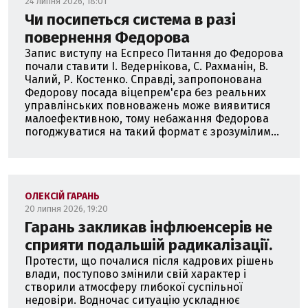
24 липня 2026, 18:01
Чи посипеться система в разі
повернення Федорова
Запис виступу на Еспресо Питання до Федорова
почали ставити І. Ведернікова, С. Рахманін, В.
Чалий, Р. Костенко. Справді, запропонована
Федорову посада віцепрем'єра без реальних
управлінських повноважень може виявитися
малоефективною, тому небажання Федорова
погоджуватися на такий формат є зрозумілим...
ОЛЕКСІЙ ГАРАНЬ
20 липня 2026, 19:20
Гарань закликав інфлюенсерів не
сприяти подальшій радикалізації.
Протести, що почалися після кадрових рішень
влади, поступово змінили свій характер і
створили атмосферу глибокої суспільної
недовіри. Водночас ситуацію ускладнює