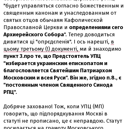
"будет управляться согласно Божественным и
священным канонам и унаследованным от
святых отцов обычаям Кафолической
Православной Церкви и
определениями сего
Архиерейского Собора
". Тепер доводиться
дивитися ці "опрєдєленія". І ось нарешті,
в
цьому третьому (!) документі,
ми й знаходимо
пункт 3.про те, що Предстоятель УПЦ
"избирается украинским епископатом и
благословляется Святейшим Патриархом
Московским и всея Руси". Він же, згідно п.8., є
"постоянным членом Священного Синода
РПЦ".
Добряче заховано! Тож, коли УПЦ (МП)
говорить, що підпорядкування Москві в
статуті не прописано, це є неправдою. Статут
посилається на грамоту Московського