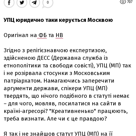
707
0
УПЦ юридично таки керується Москвою
Оригінал на
ФБ
та
НВ
Згідно з релігієзнавчою експертизою,
здійсненою ДЕСС (Державна служба із
етнополітики та свободи совісті), УПЦ (МП) так
і не розірвала стосунки з Московським
патріархатом. Намагаючись заперечити
аргументи держави, спікери УПЦ (МП)
твердять, що нічого подібного в статуті немає
– для чого, мовляв, посилатися на сайти в
країні-агресорі? "Креативненько" працюють,
треба визнати. Але чи є це правдою?
Я так і не знайшов статут УПЦ (МП) на її