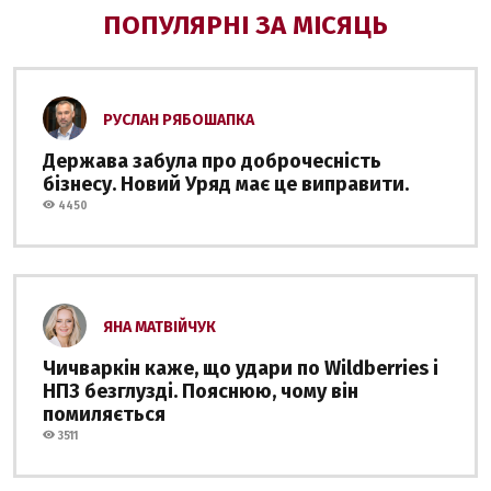
ПОПУЛЯРНІ ЗА МІСЯЦЬ
РУСЛАН РЯБОШАПКА
Держава забула про доброчесність
бізнесу. Новий Уряд має це виправити.
4450
ЯНА МАТВІЙЧУК
Чичваркін каже, що удари по Wildberries і
НПЗ безглузді. Пояснюю, чому він
помиляється
3511