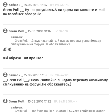
саймон
_ 15.08.2010 18:14
IP: 194.44.171.---
Grem Poll__ Ну -порозумілись.А ви дарма виставляєте е-meil
на всєобщєє обозрєніє.
Grem Poll
_ 15.08.2010 18:07
IP: 94.178.50.---
саймон:
__Grem Poll__Дякую -звичайно. Я надаю перевагу анонімному
спілкуванню на форумі.Не ображайтесь:)
:))))))
Які образи... ви про що?......
саймон
_ 15.08.2010 17:56
IP: 194.44.171.---
__Grem Poll__Дякую -звичайно. Я надаю перевагу анонімному
спілкуванню на форумі.Не ображайтесь:)
Grem Poll
_ 15.08.2010 17:32
IP: 94.178.50.---
саймон:
__Grem Poll__ Це було раніше -сьогодні вимоги серйозніші.Дорогі