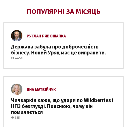
ПОПУЛЯРНІ ЗА МІСЯЦЬ
РУСЛАН РЯБОШАПКА
Держава забула про доброчесність
бізнесу. Новий Уряд має це виправити.
4450
ЯНА МАТВІЙЧУК
Чичваркін каже, що удари по Wildberries і
НПЗ безглузді. Пояснюю, чому він
помиляється
3511