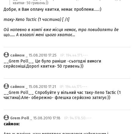
квитки- 50 гривень:))
Добре, я Вам оплачу квитки, немає проблеми......:)
таку-Xeno Tactic (1 частина) [ /I]
Ой напевно в компі вже місця немає, тра повидаляти де
що...... А взагалі мені цього хватає...
саймон
_ 15.08.2010 17:25
IP: 194.44.171.---
__Grem Poll__ Це було раніше -сьогодні вимоги
серйозніші.Дорогі квитки- 50 гривень:))
саймон
_ 15.08.2010 17:21
IP: 194.44.171.---
__Grem Poll__ Cпробуйте у вільний час таку-Xeno Tactic (1
частина).Але- обережно- флешка серйозно затягує:))
Grem Poll
_ 15.08.2010 17:18
IP: 94.178.50.---
саймон: