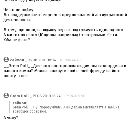
Чё-то не пойму.
Вы поддерживаете евреев в предполагаемой антиукраинской
деятельности.
В тому, що вони, на відміну від нас, підтримують один одного.
А ми готові свого (Ющенка наприклад) з потрохами з'їсти.
Хіба не факт?
саймон
_ 15.08.2010 18:34
IP: 194.44.171.---
__Grem Poll__Для чого постороннім людям знати координати
вашого компа? Можна закинути свій e-meil френду на його
пошту -і все.
Grem Poll
_ 15.08.2010 18:24
IP: 94.178.50.---
саймон:
Grem Poll__ Ну -порозумілись.А ви дарма виставляєте е-meil на
всєобщєє обозрєніє.
А чому?