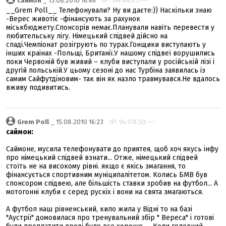
саймон
_ 15.08.2010 16:46
IP: 194.44.171.---
__Grem Poll__ Телефонували? Ну ви даєте:)) Наскільки знаю
-Верес животіє -фінансують за рахунок
міськбюджету.Спонсорів немає.Планували навіть перевести у
любительську лігу. Німецький спідвей дійсно на
спаді.Чемпіонат розігрують по турах.Гонщики виступають у
інших краінах -Польщі, Британії.У нашому спідвеї ворушились
поки Червоній був живий – клуби виступали у російській лізі і
другій польській.У цьому сезоні до нас Турбіна заявилась із
самим Сайфутдіновим- так він як назло травмувався.Не вдалось
вживу подивитись.
Grem Poll
_ 15.08.2010 16:23
IP: 94.178.50.---
саймон:
Саймоне, мусила телефонувати до приятея, щоб хоч якусь інфу
про німецький спідвей взнати... Отже, німецький спідвей
стоїть не на високому рівні. якщо є якісь змагання, то
фінансується спортивним муніципалітетом. Колись БМВ був
спонсором спідвею, але більшість ставки зробив на футбол... А
мотогонні клуби є серед рускіх і вони на свята змагаються.
А футбол наш рівненський, кило жила у Відні то на базі
"Аустрії" домовилася про тренувальний збір " Вереса" і готові