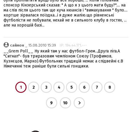
були проплатити вроді було все хорошо, ... Коли головний
спонсор Кінзерський сказав: " А що я з цього мати буду?".... на
ма слів після цього там ще куча нюансів і "вимахування " було....
кортше зірвалася поїздка...і я дуже жалію.що рівненські
футболісти не побували, нехай не в сильного клубу в гостях, ...
але на хорошій базі...
саймон
_ 15.08.2010 15:39
IP: 194.44.171.---
__Grem Poll__ Ну який там у нас футбол-Грем...Друга ліга.А
"Сигнал"- був триразовим чемпіоном Союзу (Трофимов,
Кузнєцов, Марко).Футбольних традицій немає а спідвейні є.В
Німечинні теж раніше були сильні гонщики.
1
2
3
4
5
6
7
8
9
10