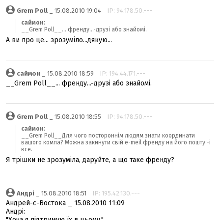
Grem Poll
_ 15.08.2010 19:04
IP: 94.178.50.---
саймон:
__Grem Poll__... френду...-друзі або знайомі.
А ви про це... зрозуміло...дякую...
саймон
_ 15.08.2010 18:59
IP: 194.44.171.---
__Grem Poll__... френду...-друзі або знайомі.
Grem Poll
_ 15.08.2010 18:55
IP: 94.178.50.---
саймон:
__Grem Poll__Для чого постороннім людям знати координати
вашого компа? Можна закинути свій e-meil френду на його пошту -і
все.
Я трішки не зрозуміла, даруйте, а що таке френду?
Андрі
_ 15.08.2010 18:51
IP: 195.42.130.---
Андрей-с-Востока _ 15.08.2010 11:09
Андрі:
"Хоча я підтримую їх в цьому."