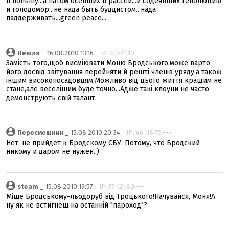
в польшу...а патом осевших в рассеи...и содеявших геволюцию
и голодомор...не нада быть буддистом...нада
паддерживать...green peace...
Неюля
_ 16.08.2010 13:16
IP: 77.52.110.---
Замість того,щоб висміювати Моню Бродського,може варто
його досвід звітування перейняти й решті членів уряду,а також
іншим високопосадовцям.Можливо від цього життя кращим не
стане,але веселішим буде точно...Адже такі клоуни не часто
демонструють свій талант.
Пересмешник
_ 15.08.2010 20:34
IP: 46.118.75.---
Нет, не прийдет к Бродскому СБУ. Потому, что Бродский
никому и даром не нужен.:)
steam
_ 15.08.2010 19:57
IP: 77.121.80.---
Міше Бродському-льодоруб від Троцького!Начувайся, Моня!А
ну як не встигнеш на останній "пароход"?