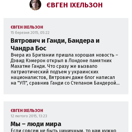
ЄВГЕН ІХЕЛЬЗОН
ЄВГЕН ІХЕЛЬЗОН
15 березня 2015, 05:22
Вятрович и Ганди, Бандера и
Чандра Бос
Вчера из Британии пришла хорошая новость –
Дэвид Кэмерон открыл в Лондоне памятник
Махатме Ганди. Что сразу же вызвало
патриотический подъем у украинских
националистов, Вятрович даже блог написал
на "УП", сравнив Ганди со Степаном Бандерой...
ЄВГЕН ІХЕЛЬЗОН
12 лютого 2015, 13:23
Мы – люди мира
Если совсем не быть циничным, то нам нужно