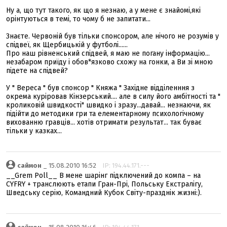
Ну а, що тут такого, як що я незнаю, а у мене є знайомі,які
орінтуються в темі, то чому б не запитати...
Знаєте. Червоній був тільки спонсором, але нічого не розумів у
спідвеї, як Щербицькій у футболі......
Про наш рівненський спідвей, я маю не погану інформацію...
незабаром приїду і обов*язково схожу на гонки, а Ви зі мною
підете на спідвей?
У " Вереса " був спонсор " Княжа " Західне відділенння з
окрема куріровав Кінзерський.... але в силу його амбітності та "
кроликовій швидкості" швидко і зразу...давай... незнаючи, як
підійти до методики гри та елементарному психологічному
вихованню гравців... хотів отримати результат... так буває
тільки у казках...
саймон
_ 15.08.2010 16:52
IP: 194.44.171.---
__Grem Poll__ В мене шарінг підключений до компа – на
CYFRY + транслюють етапи Гран-Прі, Польську Екстралігу,
Шведську серію, Командний Кубок Світу-празднік жизні:).