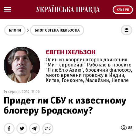
КЛУБ УП
БЛОГИ
БЛОГ ЄВГЕНА ІХЕЛЬЗОНА
ЄВГЕН ІХЕЛЬЗОН
Один из координаторов движения
"Ми - європейці" Работаю в проекте
"Я люблю Азию", бродячий философ,
много времени провожу в Индии,
Китае, Гонконге, Малайзии, Непале
14 серпня 2010, 17:06
Придет ли СБУ к известному
блогеру Бродскому?
88
246