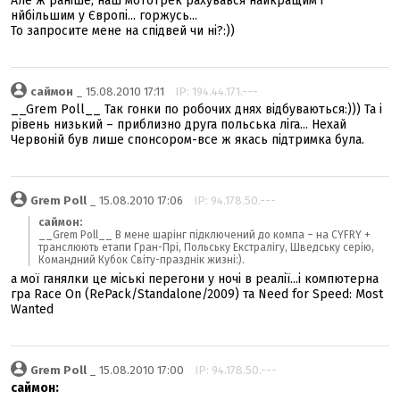
Але ж раніше, наш мототрек рахувався найкращим і
нйбільшим у Європі... горжусь...
То запросите мене на спідвей чи ні?:))
саймон
_ 15.08.2010 17:11
IP: 194.44.171.---
__Grem Poll__ Так гонки по робочих днях відбуваються:))) Та і
рівень низький – приблизно друга польська ліга... Нехай
Червоній був лише спонсором-все ж якась підтримка була.
Grem Poll
_ 15.08.2010 17:06
IP: 94.178.50.---
саймон:
__Grem Poll__ В мене шарінг підключений до компа – на CYFRY +
транслюють етапи Гран-Прі, Польську Екстралігу, Шведську серію,
Командний Кубок Світу-празднік жизні:).
а мої ганялки це міські перегони у ночі в реалії...і компютерна
гра Race On (RePack/Standalone/2009) та Need for Speed: Most
Wanted
Grem Poll
_ 15.08.2010 17:00
IP: 94.178.50.---
саймон: