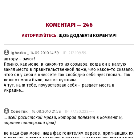
КОМЕНТАРІ — 246
АВТОРИЗУЙТЕСЬ
, ЩОБ ДОДАВАТИ КОМЕНТАРІ
ighorka
_ 14.09.2010 14:59
IP: 212.109.59.---
автору – зачот!
Помню, как моне, в каком-то из созывов, когда он в наглую
занял место в правительственной ложе, чмо какое-то сказало,
чтоб он у себя в кнессете так свободно себя чувствовал... Так
вони от мони было, как из нужника.
А тут, на ж тебе, почувствовал себя – раздаёт места в
Украине...
Советик
_ 16.08.2010 21:58
IP: 77.120.223.---
.
...Всей расистской мрази, которая полезет в комменты,
заранее пионерский фак)
не нада фак моне...нада фак гонителям евреев...пригнавших их