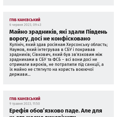
ГЛІБ КАНЄВСЬКИЙ
6 червня 2023, 09:43
Майно зрадників, які здали Південь
ворогу, досі не конфісковано
Кулініч, який здав росіянам Херсонську область;
Наумов, який інтегрував в СБУ і покривав
зрадників; Сівкович, який був звʼязковим між
зрадниками в СБУ та ФСБ – всі вони досі не
отримали вироків, не потрапили під санкції, а
їх майно не стягнуто на користь воюючої
держави...
ГЛІБ КАНЄВСЬКИЙ
9 травня 2023, 11:50
Ерефія обовʼязково паде. Але для