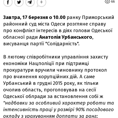
66
0
Завтра, 17 березня о 10.00
ранку Приморський
районний суд міста Одеси розгляне справу
про конфлікт інтересів в діях голови Одеської
обласної ради
Анатолія Урбанського
,
висуванця партії "Солідарність".
В лютому співробітники управління захисту
економіки Нацполіції при підтримці
прокуратури вручили чиновнику протокол
про вчинення корупційних дій. А саме
Урбанський в грудні 2015 року, як тільки
очолив область, проголовував на сесії
Одеської облради за встановлення собі ж
"надбавки за особливий характер роботи та
інтенсивність праці у розмірі 90% посадового
окладу з урахуванням доплати за ранг;