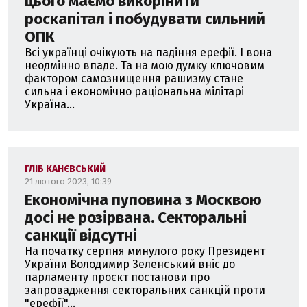
цього маємо викорінити
роскапітал і побудувати сильний
ОПК
Всі українці очікують на падіння ерефії. І вона
неодмінно впаде. Та на мою думку ключовим
фактором самознищення рашизму стане
сильна і економічно раціональна мілітарі
Україна...
ГЛІБ КАНЄВСЬКИЙ
21 лютого 2023, 10:39
Економічна пуповина з Москвою
досі не розірвана. Секторальні
санкції відсутні
На початку серпня минулого року Президент
України Володимир Зеленський вніс до
парламенту проєкт постанови про
запровадження секторальних санкцій проти
"ерефії"...