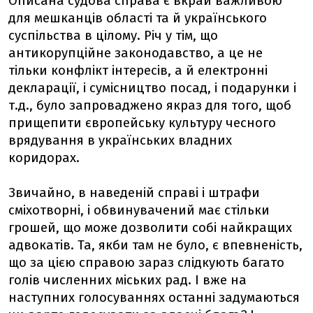
Описана судова справа є вкрай важливою
для мешканців області та й українського
суспільства в цілому. Річ у тім, що
антикорупційне законодавство, а це не
тільки конфлікт інтересів, а й електронні
декларації, і сумісництво посад, і подарунки і
т.д., було запроваджено якраз для того, щоб
прищепити європейську культуру чесного
врядування в українських владних
коридорах.
Звичайно, в наведеній справі і штрафи
сміхотворні, і обвинувачений має стільки
грошей, що може дозволити собі найкращих
адвокатів. Та, якби там не було, є впевненість,
що за цією справою зараз слідкують багато
голів численних міських рад. І вже на
наступних голосуваннях останні задумаються