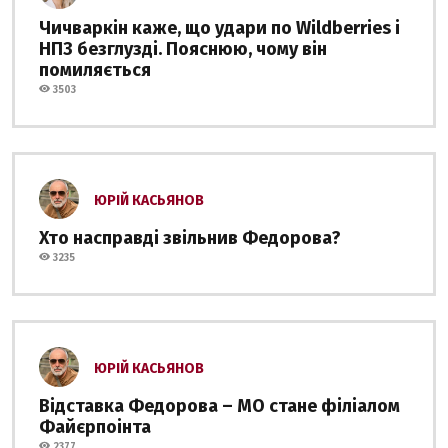
Чичваркін каже, що удари по Wildberries і
НПЗ безглузді. Пояснюю, чому він
помиляється
3503
ЮРІЙ КАСЬЯНОВ
Хто насправді звільнив Федорова?
3235
ЮРІЙ КАСЬЯНОВ
Відставка Федорова – МО стане філіалом
Файєрпоінта
2377