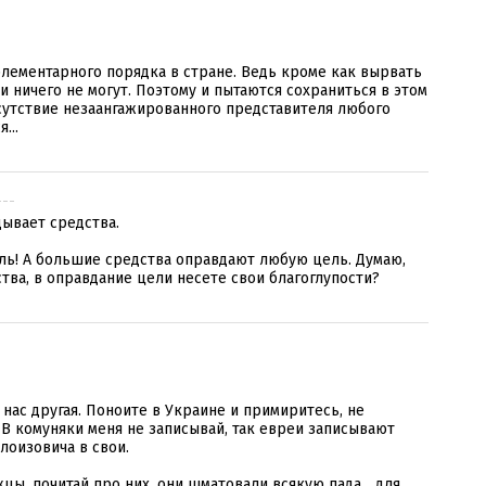
-
лементарного порядка в стране. Ведь кроме как вырвать
ни ничего не могут. Поэтому и пытаются сохраниться в этом
сутствие незаангажированного представителя любого
...
---
дывает средства.
ль! А большие средства оправдают любую цель. Думаю,
ства, в оправдание цели несете свои благоглупости?
 нас другая. Поноите в Украине и примиритесь, не
 В комуняки меня не записывай, так евреи записывают
лоизовича в свои.
цы, почитай про них, они шматовали всякую пада... для