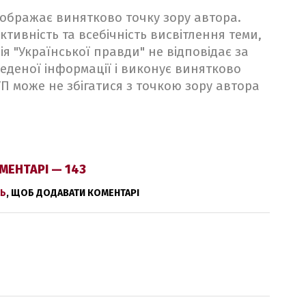
ідображає винятково точку зору автора.
ктивність та всебічність висвітлення теми,
ія "Української правди" не відповідає за
веденої інформації і виконує винятково
 УП може не збігатися з точкою зору автора
МЕНТАРІ — 143
Ь
, ЩОБ ДОДАВАТИ КОМЕНТАРІ