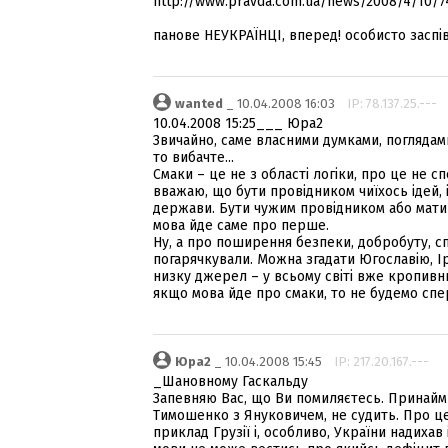
http://www.pravda.com.ua/news/2008/4/10/7
панове НЕУКРАЇНЦІ, вперед! особисто заспів
wanted
_ 10.04.2008 16:03
IP: 78.137.25.---
10.04.2008 15:25___ Юра2
Звичайно, саме власними думками, поглядами
то вибачте...
Смаки – це не з області логіки, про це не с
вважаю, що бути провідником чиїхось ідей, 
держави. Бути чужим провідником або мати п
мова йде саме про перше.
Ну, а про поширення безпеки, добробуту, с
погарячкували. Можна згадати Югославію, Іра
низку джерел – у всьому світі вже кропивн
якщо мова йде про смаки, то не будемо спе
Юра2
_ 10.04.2008 15:45
IP: 217.20.167.---
_Шановному Гаскальду
Запевняю Вас, що Ви помиляєтесь. Принайм
Тимошенко з Януковичем, не судить. Про це 
приклад Грузії і, особливо, України надихав 