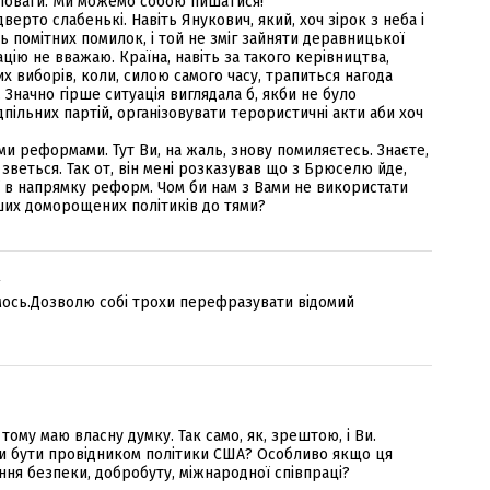
поваги. Ми можемо собою пишатися!
верто слабенькі. Навіть Янукович, який, хоч зірок з неба і
ь помітних помилок, і той не зміг зайняти деравницької
ацію не вважаю. Країна, навіть за такого керівництва,
х виборів, коли, силою самого часу, трапиться нагода
Значно гірше ситуація виглядала б, якби не було
ідпільних партій, організовувати терористичні акти аби хоч
іми реформами. Тут Ви, на жаль, знову помиляєтесь. Знаєте,
м зветься. Так от, він мені розказував що з Брюселю йде,
ї в напрямку реформ. Чом би нам з Вами не використати
их доморощених політиків до тями?
-
мось.Дозволю собі трохи перефразувати відомий
 тому маю власну думку. Так само, як, зрештою, і Ви.
би бути провідником політики США? Особливо якщо ця
ння безпеки, добробуту, міжнародної співпраці?