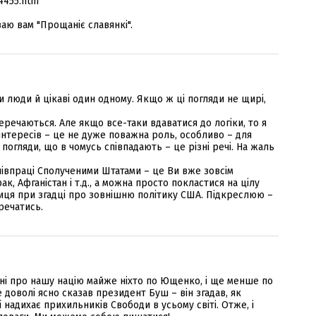
4455.htm
аю вам "Прощаніє славянкі".
 люди й цікаві один одному. Якщо ж ці погляди не щирі,
перечаються. Але якщо все-таки вдаватися до логіки, то я
інтересів – це не дуже поважна роль, особливо – для
огляди, що в чомусь співпадають – це різні речі. На жаль
півпраці Сполученими Штатами – це Ви вже зовсім
к, Афганістан і т.д., а можна просто покластися на цілу
иця при згадці про зовнішню політику США. Підкреслюю –
речатись.
ні про нашу націю майже ніхто по Ющенко, і ще менше по
доволі ясно сказав президент Буш – він згадав, як
і надихає прихильників Свободи в усьому світі. Отже, і