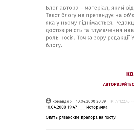
Блог автора – матеріал, який в
Текст блогу не претендує на об'є
яка у ньому піднімається. Редакц
достовірність та тлумачення на
роль носія. Точка зору редакції
блогу.
КО
АВТОРИЗУЙТЕС
командор
_ 10.04.2008 20:39
IP: 77.122.4.---
10.04.2008 19:47___ Историчка
Опять рязанские прапора на посту!