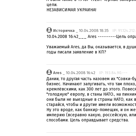
цели.
НЕЗАВИСИМАЯ УКРАИНА!
Историчка
_ 10.04.2008 18:35
IP: 91.124.212
10.04.2008 16:42___ Ares ----------Цель оп
Уважаемый Ares, да Вы, оказывается, в ду
годы писали заявление в КП?
Ares
_ 10.04.2008 16:42
IP: 193.84.90.---
Дании, то другая часть назовем их "Совки-
бизнес. Начинают запугивать, что там плохо
кремлёвскими, как 300 лет до этого. Повес
"голодную" европу, в станы НАТО., на пикни
они были не выездные в страны НАТО, как в
старайся, чтобы и другие имели возможност
Ну это вроде, как банкир-помещик, и он же 
империю (всеравно какую, россейскую, или
способами. Цель оправдывает средства.