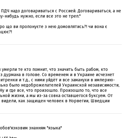
о ПДЧ надо договариваться с Россией. Договариваться, а не
у-нибудь нужно, если все это не треп."
про що ви пропонуєте з нею домовлятись?! чи вона є
ацює?!
 умерли те кто помнит, что значить быть рабом, кто
з дурмана в голове. Со временем и в Украине исчезнет
итренки и т.д., с ними уйдёт и все заманухи в империю-
олько было недоброжелателей Украинской независимости,
Ну и где все, что произошло. Произошло то, что все
ной жизни, а мы из-за совка оставшегося буксуем. От
ни видели, как защищен человек в Норвегии, Шведции
-
 обов'язковим знанням "языка"