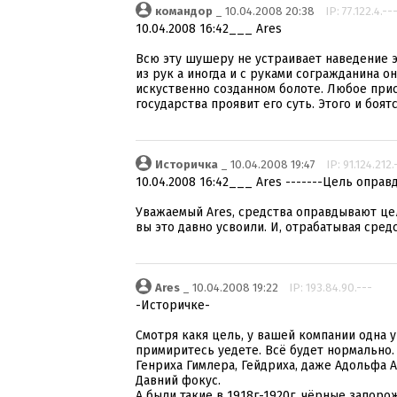
командор
_ 10.04.2008 20:38
IP: 77.122.4.--
10.04.2008 16:42___ Ares
Всю эту шушеру не устраивает наведение э
из рук а иногда и с руками согражданина о
искуственно созданном болоте. Любое при
государства проявит его суть. Этого и боятся
Историчка
_ 10.04.2008 19:47
IP: 91.124.212.
10.04.2008 16:42___ Ares -------Цель оправ
Уважаемый Ares, средства оправдывают це
вы это давно усвоили. И, отрабатывая сред
Ares
_ 10.04.2008 19:22
IP: 193.84.90.---
-Историчке-
Смотря какя цель, у вашей компании одна у
примиритесь уедете. Всё будет нормально.
Генриха Гимлера, Гейдриха, даже Адольфа А
Давний фокус.
А были такие в 1918г-1920г. чёрные запорож