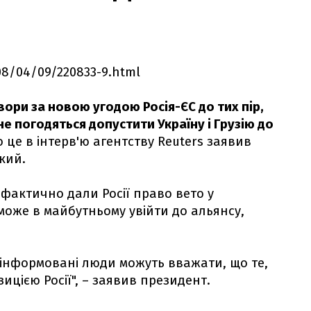
008/04/09/220833-9.html
ори за новою угодою Росія-ЄС до тих пір,
е погодяться допустити Україну і Грузію до
 це в інтерв'ю агентству Reuters заявив
кий.
 фактично дали Росії право вето у
може в майбутньому увійти до альянсу,
еінформовані люди можуть вважати, що те,
ицією Росії", – заявив президент.