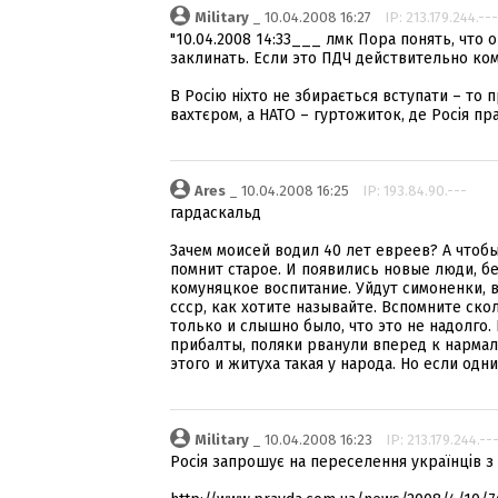
Military
_ 10.04.2008 16:27
IP: 213.179.244.---
"10.04.2008 14:33___ лмк Пора понять, что 
заклинать. Если это ПДЧ действительно ком
В Росію ніхто не збирається вступати – то 
вахтєром, а НАТО – гуртожиток, де Росія пр
Ares
_ 10.04.2008 16:25
IP: 193.84.90.---
гардаскальд
Зачем моисей водил 40 лет евреев? А чтобы
помнит старое. И появились новые люди, бе
комуняцкое воспитание. Уйдут симоненки, в
ссср, как хотите называйте. Вспомните ск
только и слышно было, что это не надолго. 
прибалты, поляки рванули вперед к нармаль
этого и житуха такая у народа. Но если од
Military
_ 10.04.2008 16:23
IP: 213.179.244.--
Росія запрошує на переселення українців з