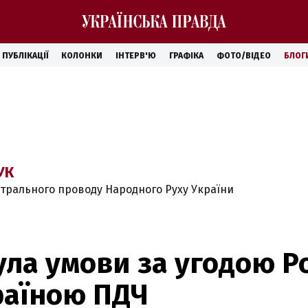
ПУБЛІКАЦІЇ
КОЛОНКИ
ІНТЕРВ'Ю
ГРАФІКА
ФОТО/ВІДЕО
БЛОГ
УК
нтрального проводу Народного Руху України
ла умови за угодою Ро
раїною ПДЧ