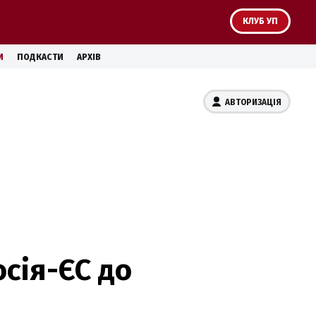
КЛУБ УП
И
ПОДКАСТИ
АРХІВ
АВТОРИЗАЦІЯ
сія-ЄС до