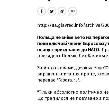
143
http://ua.glavred.info/archive/2
Польща не зніме вето на перегов
поки ключові члени Євросоюзу н
плану з приєднання до НАТО.
Про
президент Польщі Лех Качиньсь
За його словами, деякі члени ЄС
вирішенні питання про те, хто з
передає "Газета.ru".
"Тільки абсолютно політично н
що трапилося не пов'язано з поз