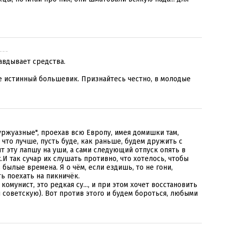
.---
равдывает средства.
ше истинный большевик. Признайтесь честно, в молодые
буржуазные", проехав всю Европу, имея домишки там,
, что лучше, пусть буде, как раньше, будем дружить с
ят эту лапшу на уши, а сами следующий отпуск опять в
к.И так сучар их слушать противно, что хотелось, чтобы
 былые времена. Я о чём, если ездишь, то не гони,
ь поехать на пикничёк.
комунист, это редкая су..., и при этом хочет восстановить
 советскую). Вот против этого и будем бороться, любыми