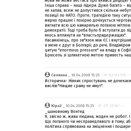
мови не може вестись про якийсь дефіцит 
Інша справа – наші лідери. Дуже багато – від
не хапав, всеж не допустився скільки-небут
позиції по НАТО. Проте, трагедією таку ситу
мирно працює і покірно дочікується чергови
вигнати всю цю камарилью поганою мітлою. 
демократії. Тоді треба було б вступати до п
якось вплинути на "властьпридержащих".
Насамкінець, про зв"язок між ЄС і внутрішн
в мене є друг в Болгарії, до речі, Владіміро
цитую "enormous pressure" на владу в Софі
Брюсель зі шляхетною метою привесть наш
Селянка
_ 10.04.2008 15:25
IP: 82.193.105.--
Историчка- Ніяких спростувань не дочекає
вислів:"Нищие сраму не имут".
Юра2
_ 10.04.2008 15:25
IP: 217.20.167.---
_шановному Вонтед
Я, звісно ж, жива людина, жоден не робот. І
Що поганого чи несправедливого в тому, а
політика спрямована на зміцнення і пошире