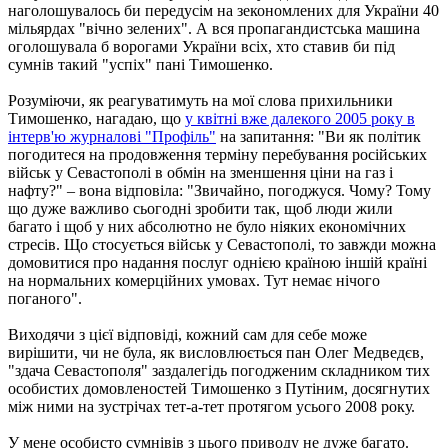
наголошувалось би передусім на зекономлених для України 40
мільярдах "вічно зелених". А вся пропагандистська машина
оголошувала б ворогами України всіх, хто ставив би під
сумнів такий "успіх" пані Тимошенко.
Розуміючи, як реагуватимуть на мої слова прихильники
Тимошенко, нагадаю, що
у квітні вже далекого 2005 року в
інтерв'ю журналові "Профіль"
на запитання: "Ви як політик
погодитеся на продовження терміну перебування російських
військ у Севастополі в обмін на зменшення ціни на газ і
нафту?" – вона відповіла: "Звичайно, погоджуся. Чому? Тому
що дуже важливо сьогодні зробити так, щоб люди жили
багато і щоб у них абсолютно не було ніяких економічних
стресів. Що стосується військ у Севастополі, то завжди можна
домовитися про надання послуг однією країною іншій країні
на нормальних комерційних умовах. Тут немає нічого
поганого".
Виходячи з цієї відповіді, кожний сам для себе може
вирішити, чи не була, як висловлюється пан Олег Медведєв,
"здача Севастополя" заздалегідь погодженим складником тих
особистих домовленостей Тимошенко з Путіним, досягнутих
між ними на зустрічах тет-а-тет протягом усього 2008 року.
У мене особисто сумнівів з цього приводу не дуже багато.