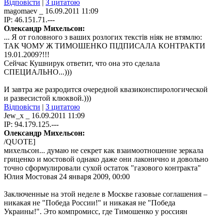
Відповісти
|
З цитатою
magomaev
_ 16.09.2011 11:09
IP: 46.151.71.---
Олександр Михельсон:
... Я от головного з ваших розлогих текстів ніяк не втямлю:
ТАК ЧОМУ Ж ТИМОШЕНКО ПІДПИСАЛА КОНТРАКТИ
19.01.2009?!!!
Сейчас Кушнирук ответит, что она это сделала
СПЕЦИАЛЬНО...)))
И завтра же разродится очередной квазиконспирологической
и развесистой клюквой.)))
Відповісти
|
З цитатою
Jew_x
_ 16.09.2011 11:09
IP: 94.179.125.---
Олександр Михельсон:
/QUOTE]
михельсон... думаю не секрет как взаимоотношение зеркала
гриценко и мостовой однако даже они лаконично и довольно
точно сформулировали сухой остаток "газового контракта"
Юлия Мостовая 24 января 2009, 00:00
Заключенные на этой неделе в Москве газовые соглашения –
никакая не "Победа России!" и никакая не "Победа
Украины!". Это компромисс, где Тимошенко у россиян