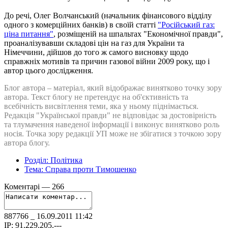
До речі, Олег Волчанський (начальник фінансового відділу
одного з комерційних банків) в своїй статті
"Російський газ:
ціна питання"
, розміщеній на шпальтах "Економічної правди",
проаналізувавши складові цін на газ для України та
Німеччини, дійшов до того ж самого висновку щодо
справжніх мотивів та причин газової війни 2009 року, що і
автор цього дослідження.
Блог автора – матеріал, який відображає винятково точку зору
автора. Текст блогу не претендує на об'єктивність та
всебічність висвітлення теми, яка у ньому піднімається.
Редакція "Української правди" не відповідає за достовірність
та тлумачення наведеної інформації і виконує винятково роль
носія. Точка зору редакції УП може не збігатися з точкою зору
автора блогу.
Розділ:
Політика
Тема:
Справа проти Тимошенко
Коментарі — 266
887766
_ 16.09.2011 11:42
IP: 91.229.205.---