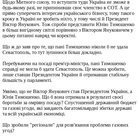
Щодо Митного союзу, то вступити туди Україна не зможе в
будь-якому разі, не припинивши своє членство в СОТ. А це
прямо суперечить інтересам українського бізнесу, тому такого
кроку в Україні не зробить ніхто, у тому числі й Президент
Віктор Янукович. Тож спроби представити Юлію Тимошенко
в більш вигідному світлі порівняно з Віктором Януковичем у
цьому питанні навряд чи коректні.
Що ж до заяв про те, що пані Тимошенко ніколи б не здала
Севастополь, то тут зупинюся більш докладно.
Перебуваючи на посаді прем'єр-міністра, пані Тимошенко
справді не могла б здати Севастополь. Це можна зробити,
лише ставши Президентом України й отримавши стабільну
більшість у парламенті.
Уявімо, що не Віктор Янукович став Президентом України, а
Юлія Тимошенко. Що б вона отримала в результаті своєї
боротьби за омріяну посаду? Спустошений державний бюджет
та газові угоди, які завдають багатомільярдні збитки державі
та всій українській економіці.
Що зробили "регіонали" для розв'язання проблеми газових
угод?