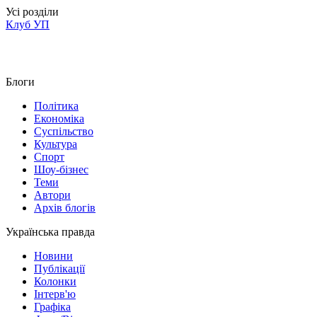
Усі розділи
Клуб УП
Блоги
Політика
Економіка
Суспільство
Культура
Спорт
Шоу-бізнес
Теми
Автори
Архів блогів
Українська правда
Новини
Публікації
Колонки
Інтерв'ю
Графіка