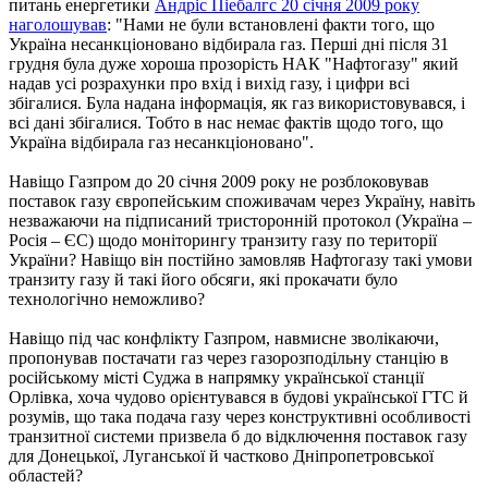
питань енергетики
Андріс Піебалгс 20 січня 2009 року
наголошував
: "Нами не були встановлені факти того, що
Україна несанкціоновано відбирала газ. Перші дні після 31
грудня була дуже хороша прозорість НАК "Нафтогазу" який
надав усі розрахунки про вхід і вихід газу, і цифри всі
збігалися. Була надана інформація, як газ використовувався, і
всі дані збігалися. Тобто в нас немає фактів щодо того, що
Україна відбирала газ несанкціоновано".
Навіщо Газпром до 20 січня 2009 року не розблоковував
поставок газу європейським споживачам через Україну, навіть
незважаючи на підписаний тристоронній протокол (Україна –
Росія – ЄС) щодо моніторингу транзиту газу по території
України? Навіщо він постійно замовляв Нафтогазу такі умови
транзиту газу й такі його обсяги, які прокачати було
технологічно неможливо?
Навіщо під час конфлікту Газпром, навмисне зволікаючи,
пропонував постачати газ через газорозподільну станцію в
російському місті Суджа в напрямку української станції
Орлівка, хоча чудово орієнтувався в будові української ГТС й
розумів, що така подача газу через конструктивні особливості
транзитної системи призвела б до відключення поставок газу
для Донецької, Луганської й частково Дніпропетровської
областей?