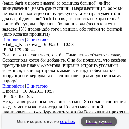
(ваша багіня цього вимага! за родіну,за багіню!), лийте
звинувачення (навіть фантастичні, і маразматичні) "! бо ж ви
не здатні на конструктивну дискусію, та контраргументи! ні
для вас,ні для вашої багіні правда та совість не характерна!
лише або суцільна брехня, або напіправда (чесно кажучи
заледве 15% правди,або того і менше), або плітки та фантазії
(діло Козачка процвіта!)
Відповісти
|
З цитатою
Vlad_iz_Kharkova
_ 16.09.2011 10:58
IP: 94.179.208.---
Вот только на счет того, как бы Тимошенко объясняла сдачу
Севастополя хотел бы добавить. Она бы поясняла, что разбила
преступные планы Ахметова-Фирташа (строить угольный
терминал, транспортировать аммиак и т.д.), победила т.о
коррупцию и вернула захваченное олигархами украинскому
народу!
Відповісти
|
З цитатою
Diboshir
_ 16.09.2011 10:57
IP: 195.182.193.---
Не культивируй в нем ненависть ко мне. Я сейчас в состояния,
когда у мене мало милосердия. Если за мое спиной
планировать зло – я буду молится, чтобы Всевышний проклял
потомство – того человека, который мыслить зло против меня.
Ми використовуємо
cookies
Погоджуюсь
Відповісти
|
З цитатою
Адвокат Кивалова
_ 16.09.2011 10:55