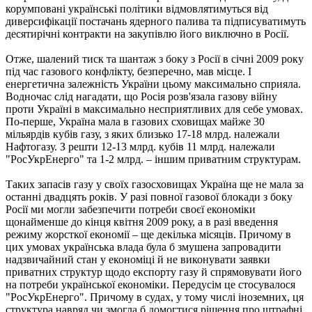
корумповані українські політики відмовлятимуться від
диверсифікації постачань ядерного палива та підписуватимуть
десятирічні контракти на закупівлю його виключно в Росії.
Отже, шалений тиск та шантаж з боку з Росії в січні 2009 року
під час газового конфлікту, безперечно, мав місце. І
енергетична залежність України цьому максимально сприяла.
Водночас слід нагадати, що Росія розв'язала газову війну
проти Україні в максимально несприятливих для себе умовах.
По-перше, Україна мала в газових сховищах майже 30
мільярдів кубів газу, з яких близько 17-18 млрд. належали
Нафтогазу. З решти 12-13 млрд. кубів 11 млрд. належали
"РосУкрЕнерго" та 1-2 млрд. – іншим приватним структурам.
Таких запасів газу у своїх газосховищах Україна ще не мала за
останні двадцять років. У разі повної газової блокади з боку
Росії ми могли забезпечити потреби своєї економіки
щонайменше до кінця квітня 2009 року, а в разі введення
режиму жорсткої економії – ще декілька місяців. Причому в
цих умовах українська влада була б змушена запровадити
надзвичайний стан у економіці й не виконувати заявки
приватних структур щодо експорту газу й спрямовувати його
на потреби української економіки. Передусім це стосувалося
"РосУкрЕнерго". Причому в судах, у тому числі іноземних, ця
структура навряд чи змогла б домогтися рішення про штрафні