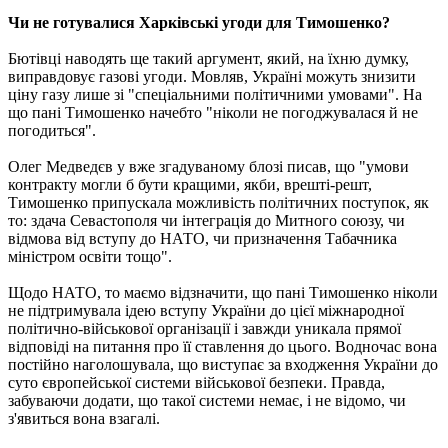
Чи не готувалися Харківські угоди для Тимошенко?
Бютівці наводять ще такий аргумент, який, на їхню думку,
виправдовує газові угоди. Мовляв, Україні можуть знизити
ціну газу лише зі "спеціальними політичними умовами". На
що пані Тимошенко начебто "ніколи не погоджувалася й не
погодиться".
Олег Медведєв у вже згадуваному блозі писав, що "умови
контракту могли б бути кращими, якби, врешті-решт,
Тимошенко припускала можливість політичних поступок, як
то: здача Севастополя чи інтеграція до Митного союзу, чи
відмова від вступу до НАТО, чи призначення Табачника
міністром освіти тощо".
Щодо НАТО, то маємо відзначити, що пані Тимошенко ніколи
не підтримувала ідею вступу України до цієї міжнародної
політично-військової організації і завжди уникала прямої
відповіді на питання про її ставлення до цього. Водночас вона
постійно наголошувала, що виступає за входження України до
суто європейської системи військової безпеки. Правда,
забуваючи додати, що такої системи немає, і не відомо, чи
з'явиться вона взагалі.