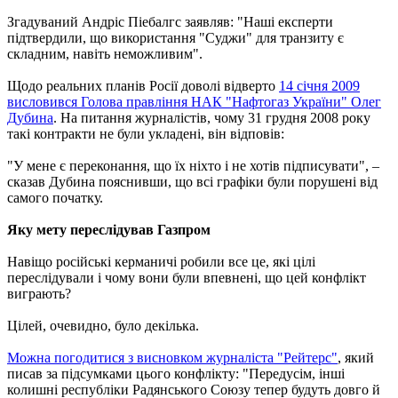
Згадуваний Андріс Піебалгс заявляв: "Наші експерти
підтвердили, що використання "Суджи" для транзиту є
складним, навіть неможливим".
Щодо реальних планів Росії доволі відверто
14 січня 2009
висловився Голова правління НАК "Нафтогаз України" Олег
Дубина
. На питання журналістів, чому 31 грудня 2008 року
такі контракти не були укладені, він відповів:
"У мене є переконання, що їх ніхто і не хотів підписувати", –
сказав Дубина пояснивши, що всі графіки були порушені від
самого початку.
Яку мету переслідував Газпром
Навіщо російські керманичі робили все це, які цілі
переслідували і чому вони були впевнені, що цей конфлікт
виграють?
Цілей, очевидно, було декілька.
Можна погодитися з висновком журналіста "Рейтерс"
, який
писав за підсумками цього конфлікту: "Передусім, інші
колишні республіки Радянського Союзу тепер будуть довго й