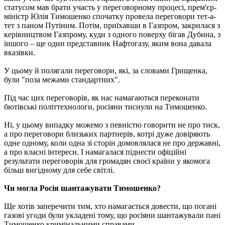
статусом мав брати участь у переговорному процесі, прем'єр-
міністр Юлія Тимошенко спочатку провела переговори тет-а-
тет з паном Путіним. Потім, приїхавши в Газпром, закрилася з
керівництвом Газпрому, куди з одного поверху бігав Дубина, з
іншого – ще один представник Нафтогазу, яким вона давала
вказівки.
У цьому й полягали переговори, які, за словами Грищенка,
були "поза межами стандартних".
Під час цих переговорів, як нас намагаються переконати
бютівські політтехнологи, росіяни тиснули на Тимошенко.
Ні, у цьому випадку можемо з певністю говорити не про тиск,
а про переговори близьких партнерів, котрі дуже довіряють
одне одному, коли одна зі сторін домовлялася не про державні,
а про власні інтереси. І намагалася піднести офіційні
результати переговорів для громадян своєї країни у якомога
більш вигідному для себе світлі.
Чи могла Росія шантажувати Тимошенко?
Ще хотів заперечити тим, хто намагається довести, що погані
газові угоди були укладені тому, що росіяни шантажували пані
Тимошенко кримінальними справами.