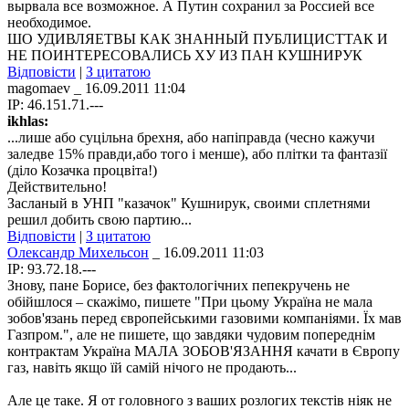
вырвала все возможное. А Путин сохранил за Россией все
необходимое.
ШО УДИВЛЯЕТВЫ КАК ЗНАННЫЙ ПУБЛИЦИСТТАК И
НЕ ПОИНТЕРЕСОВАЛИСЬ ХУ ИЗ ПАН КУШНИРУК
Відповісти
|
З цитатою
magomaev
_ 16.09.2011 11:04
IP: 46.151.71.---
ikhlas:
...лише або суцільна брехня, або напіправда (чесно кажучи
заледве 15% правди,або того і менше), або плітки та фантазії
(діло Козачка процвіта!)
Действительно!
Засланый в УНП "казачок" Кушнирук, своими сплетнями
решил добить свою партию...
Відповісти
|
З цитатою
Олександр Михельсон
_ 16.09.2011 11:03
IP: 93.72.18.---
Знову, пане Борисе, без фактологічних пепекручень не
обійшлося – скажімо, пишете "При цьому Україна не мала
зобов'язань перед європейськими газовими компаніями. Їх мав
Газпром.", але не пишете, що завдяки чудовим попереднім
контрактам Україна МАЛА ЗОБОВ'ЯЗАННЯ качати в Європу
газ, навіть якщо їй самій нічого не продають...
Але це таке. Я от головного з ваших розлогих текстів ніяк не