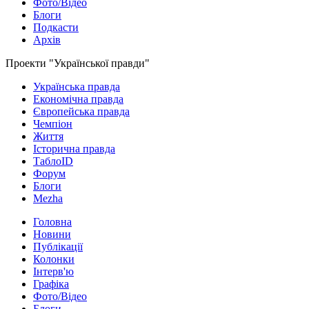
Фото/Відео
Блоги
Подкасти
Архів
Проекти "Української правди"
Українська правда
Економічна правда
Європейська правда
Чемпіон
Життя
Історична правда
ТаблоID
Форум
Блоги
Mezha
Головна
Новини
Публікації
Колонки
Інтерв'ю
Графіка
Фото/Відео
Блоги