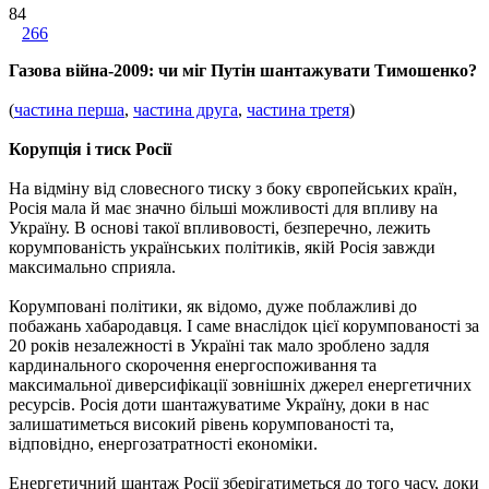
84
266
Газова війна-2009: чи міг Путін шантажувати Тимошенко?
(
частина перша
,
частина друга
,
частина третя
)
Корупція і тиск Росії
На відміну від словесного тиску з боку європейських країн,
Росія мала й має значно більші можливості для впливу на
Україну. В основі такої впливовості, безперечно, лежить
корумпованість українських політиків, якій Росія завжди
максимально сприяла.
Корумповані політики, як відомо, дуже поблажливі до
побажань хабародавця. І саме внаслідок цієї корумпованості за
20 років незалежності в Україні так мало зроблено задля
кардинального скорочення енергоспоживання та
максимальної диверсифікації зовнішніх джерел енергетичних
ресурсів. Росія доти шантажуватиме Україну, доки в нас
залишатиметься високий рівень корумпованості та,
відповідно, енергозатратності економіки.
Енергетичний шантаж Росії зберігатиметься до того часу, доки