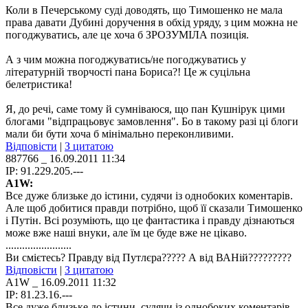
Коли в Печерському суді доводять, що Тимошенко не мала
права давати Дубині доручення в обхід уряду, з цим можна не
погоджуватись, але це хоча б ЗРОЗУМІЛА позиція.
А з чим можна погоджуватись/не погоджуватись у
літературній творчості пана Бориса?! Це ж суцільна
белетристика!
Я, до речі, саме тому й сумніваюся, що пан Кушнірук цими
блогами "відпрацьовує замовлення". Бо в такому разі ці блоги
мали би бути хоча б мінімально переконливими.
Відповісти
|
З цитатою
887766
_ 16.09.2011 11:34
IP: 91.229.205.---
A1W:
Все дуже близьке до істини, судячи із однобоких коментарів.
Але щоб добитися правди потрібно, щоб її сказали Тимошенко
і Путін. Всі розуміють, що це фантастика і правду дізнаються
може вже наші внуки, але їм це буде вже не цікаво.
........................
Ви смієтесь? Правду від Путлєра????? А від ВАНій?????????
Відповісти
|
З цитатою
A1W
_ 16.09.2011 11:32
IP: 81.23.16.---
Все дуже близьке до істини, судячи із однобоких коментарів.