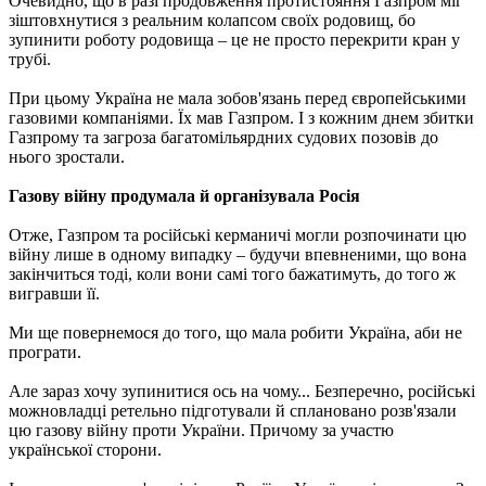
Очевидно, що в разі продовження протистояння Газпром міг
зіштовхнутися з реальним колапсом своїх родовищ, бо
зупинити роботу родовища – це не просто перекрити кран у
трубі.
При цьому Україна не мала зобов'язань перед європейськими
газовими компаніями. Їх мав Газпром. І з кожним днем збитки
Газпрому та загроза багатомільярдних судових позовів до
нього зростали.
Газову війну продумала й організувала Росія
Отже, Газпром та російські керманичі могли розпочинати цю
війну лише в одному випадку – будучи впевненими, що вона
закінчиться тоді, коли вони самі того бажатимуть, до того ж
вигравши її.
Ми ще повернемося до того, що мала робити Україна, аби не
програти.
Але зараз хочу зупинитися ось на чому... Безперечно, російські
можновладці ретельно підготували й сплановано розв'язали
цю газову війну проти України. Причому за участю
української сторони.