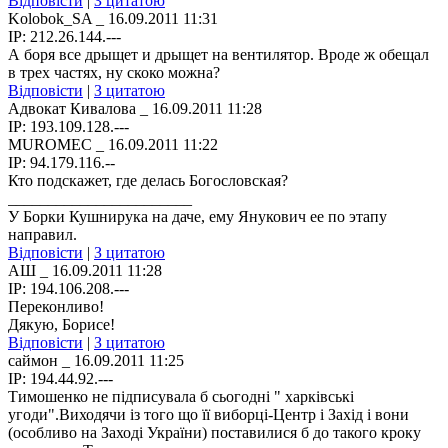
Відповісти
|
З цитатою
Kolobok_SA
_ 16.09.2011 11:31
IP: 212.26.144.---
А боря все дрыщет и дрыщет на вентилятор. Вроде ж обещал
в трех частях, ну скоко можна?
Відповісти
|
З цитатою
Адвокат Кивалова
_ 16.09.2011 11:28
IP: 193.109.128.---
MUROMEC _ 16.09.2011 11:22
IP: 94.179.116.--
Кто подскажет, где делась Богословская?
_______________________
У Борки Кушнирука на даче, ему Янукович ее по этапу
направил.
Відповісти
|
З цитатою
АШ
_ 16.09.2011 11:28
IP: 194.106.208.---
Переконливо!
Дякую, Борисе!
Відповісти
|
З цитатою
саймон
_ 16.09.2011 11:25
IP: 194.44.92.---
Тимошенко не підписувала б сьогодні " харківські
угоди".Виходячи із того що її виборці-Центр і Захід і вони
(особливо на Заході України) поставилися б до такого кроку