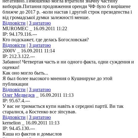
негативно.Тимошенко могла втратили значну частину
виборців.Питання продовження оренди ЧФ було б вирішене
ближче до 2017 р. -коли настав і другий строк президенства і
від громадської думки залежності менше.
Відповісти
|
З цитатою
MUROMEC
_ 16.09.2011 11:22
IP: 94.179.116.---
Кто подскажет, где делась Богословская?
Відповісти
|
З цитатою
2000V
_ 16.09.2011 11:14
IP: 212.3.122.---
Забавно! Четвертая часть и ни одного факта, одни суждения и
оценки!
Как оно могло быть...
Я был более высокого мнения о Кушнируке до этой
публикации
Відповісти
|
З цитатою
Олег Медведєв
_ 16.09.2011 11:13
IP: 95.67.4.---
У вас не тримається купи навіть в середині партії. Ви так
старалися, а Костенко все зіпсував.
Відповісти
|
З цитатою
kernelion
_ 16.09.2011 11:13
IP: 94.45.130.---
Каша из фактов и домыслов