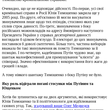
Очевидно, що це не відповідає дійсності. По-перше, усі свої
кримінальні справи в Росії Юлія Тимошенко закрила ще у
2005 році. По-друге, об'єктивно їй могли висуватися
звинувачення лише щодо тих епізодів, стосовно яких уже
сплив строк давності. По-третє, звинувачення з боку
російських можновладців на адресу ймовірного наступного
Президента України у справах десятирічної давності
виглядали б цілком безглуздо. Її електорат до цих звинувачень
поставився б доволі скептично. Більш того, частина виборців
вважала би такі звинувачення як помсту Тимошенко за її
позицію. І по-четверте, кадебешник Путін чудово знає, що
шантаж малоефективний для примушування "клієнта" до
співпраці. Значно ефективнішим є використання його жаги до
грошей і влади.
А тому ніякого шантажу Тимошенко з боку Путіну не було.
Яку роль відіграли погані стосунки між Путіним та
Ющенком
Хотів би зупинитись ще на двох аргументах, які використовує
Юлія Тимошенко та її політтехнологи для відбілювання
газових угод. Так,
згадуваний вище Олег Медведєв