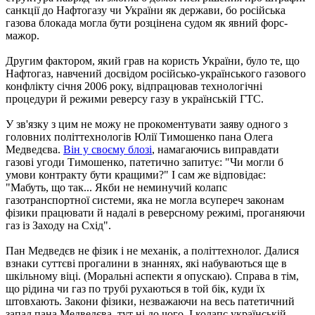
санкції до Нафтогазу чи України як держави, бо російська
газова блокада могла бути розцінена судом як явний форс-
мажор.
Другим фактором, який грав на користь України, було те, що
Нафтогаз, навчений досвідом російсько-українського газового
конфлікту січня 2006 року, відпрацював технологічні
процедури й режими реверсу газу в українській ГТС.
У зв'язку з цим не можу не прокоментувати заяву одного з
головних політтехнологів Юлії Тимошенко пана Олега
Медведєва.
Він у своєму блозі
, намагаючись виправдати
газові угоди Тимошенко, патетично запитує: "Чи могли б
умови контракту бути кращими?" І сам же відповідає:
"Мабуть, що так... Якби не неминучий колапс
газотранспортної системи, яка не могла всупереч законам
фізики працювати й надалі в реверсному режимі, проганяючи
газ із Заходу на Схід".
Пан Медведєв не фізик і не механік, а політтехнолог. Далися
взнаки суттєві прогалини в знаннях, які набуваються ще в
шкільному віці. (Моральні аспекти я опускаю). Справа в тім,
що рідина чи газ по трубі рухаються в той бік, куди їх
штовхають. Закони фізики, незважаючи на весь патетичний
запал пана Медведєва, тут ні до чого. І колапс українській