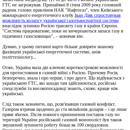
ГТС не загрожував. Принаймні 8 січня 2009 року головний
радник голови правління НАК "Нафтогаз", член Київського
міжнародного енергетичного клубу
Іван Діяк спростовував
можливість колапсу української газотранспортної системи
внаслідок зупинки Росією транзиту газу в країни Європи.
"Система працюватиме, поки не вичерпаються запаси газу в
підземних газосховищах", – зазначав він.
Думаю, у цьому питанні варто більше довіряти знаному
фахівцеві української енергетичної системи, аніж
політтехнологу...
Отже, Україна мала дві ключові короткострокові можливості
для протистояння в газовій війні з Росією. Причому Росія,
безперечно, знала і про перше, і про друге. Що відбувається з
українською ГТС, які заходи там здійснюються, російські
спецслужби та високопосадовці знають, схоже, краще ніж
українські.
Слід також зазначити, що, розв'язавши газовий конфлікт,
Газпром втрачав щоденно до ста мільйонів доларів – і це лише
прямі збитки. Після повного припинення поставок газу по
території України російський газовий монополіст був також
змушений зупинити роботу більш як 100 свердловин.