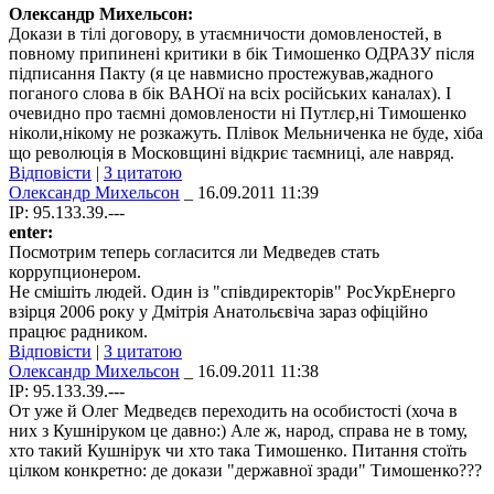
Олександр Михельсон:
Докази в тілі договору, в утаємничости домовленостей, в
повному припинені критики в бік Тимошенко ОДРАЗУ після
підписання Пакту (я це навмисно простежував,жадного
поганого слова в бік ВАНОї на всіх російських каналах). І
очевидно про таємні домовлености ні Путлєр,ні Тимошенко
ніколи,нікому не розкажуть. Плівок Мельниченка не буде, хіба
що революція в Московщині відкриє таємниці, але навряд.
Відповісти
|
З цитатою
Олександр Михельсон
_ 16.09.2011 11:39
IP: 95.133.39.---
enter:
Посмотрим теперь согласится ли Медведев стать
коррупционером.
Не смішіть людей. Один із "співдиректорів" РосУкрЕнерго
взірця 2006 року у Дмітрія Анатольєвіча зараз офіційно
працює радником.
Відповісти
|
З цитатою
Олександр Михельсон
_ 16.09.2011 11:38
IP: 95.133.39.---
От уже й Олег Медведєв переходить на особистості (хоча в
них з Кушніруком це давно:) Але ж, народ, справа не в тому,
хто такий Кушнірук чи хто така Тимошенко. Питання стоїть
цілком конкретно: де докази "державної зради" Тимошенко???