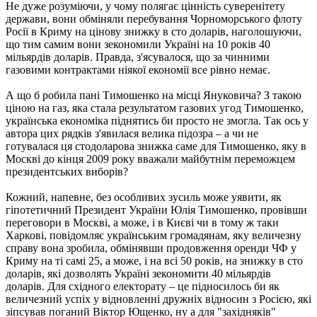
Не дуже розуміючи, у чому полягає цінність суверенітету
держави, вони обміняли перебування Чорноморського флоту
Росії в Криму на цінову знижку в сто доларів, наголошуючи,
що тим самим вони зекономили Україні на 10 років 40
мільярдів доларів. Правда, з'ясувалося, що за чинними
газовими контрактами ніякої економії все рівно немає.
А що б робила пані Тимошенко на місці Януковича? З такою
ціною на газ, яка стала результатом газових угод Тимошенко,
українська економіка піднятись би просто не змогла. Так ось у
автора цих рядків з'явилася велика підозра – а чи не
готувалася ця стодоларова знижка саме для Тимошенко, яку в
Москві до кінця 2009 року вважали майбутнім переможцем
президентських виборів?
Кожний, напевне, без особливих зусиль може уявити, як
гіпотетичний Президент України Юлія Тимошенко, провівши
переговори в Москві, а може, і в Києві чи в тому ж таки
Харкові, повідомляє українським громадянам, яку величезну
справу вона зробила, обмінявши продовження оренди ЧФ у
Криму на ті самі 25, а може, і на всі 50 років, на знижку в сто
доларів, які дозволять Україні зекономити 40 мільярдів
доларів. Для східного електорату – це підносилось би як
величезний успіх у відновленні дружніх відносин з Росією, які
зіпсував поганий Віктор Ющенко, ну а для "західняків"