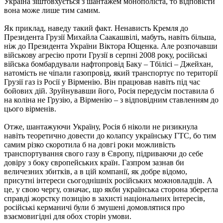
Україна зіштовхується з шантажем монополіста, то відповісти
вона може лише тим самим.
Як приклад, наведу такий факт. Ненависть Кремля до
Президента Грузії Михайла Саакашвілі, мабуть, навіть більша,
ніж до Президента України Віктора Ющенка. Але розпочавши
військову агресію проти Грузії в серпні 2008 року, російські
війська бомбардували нафтопровід Баку – Тбілісі – Джейхан,
натомість не чіпали газопровід, який транспортує по території
Грузії газ із Росії у Вірменію. Він працював навіть під час
бойових дій. Зруйнувавши його, Росія передусім поставила б
на коліна не Грузію, а Вірменію – з відповідним ставленням до
цього вірменів.
Отже, шантажуючи Україну, Росія б ніколи не ризикнула
навіть теоретично довести до колапсу українську ГТС, бо тим
самим різко скоротила б на довгі роки можливість
транспортування свого газу в Європу, підриваючи до себе
довіру з боку європейських країн. Газпром зазнав би
величезних збитків, а в цій компанії, як добре відомо,
присутні інтереси сьогоднішніх російських можновладців. А
це, у свою чергу, означає, що якби українська сторона зберегла
справді жорстку позицію в захисті національних інтересів,
російські керманичі були б змушені домовлятися про
взаємовигідні для обох сторін умови.