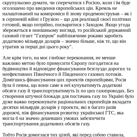
скрупульозно думати, чи сперечатися з Росією, коли і їм буде
оголошено про введення європейських цін. Кремль не
налаштований на компроміси й знову продемонстрував – як і
в серпневій війні з Грузією – що для реалізації своєї політики
готовий, якщо потрібно, посваритися з Заходом. Якщо угода
збережеться в нинішньому вигляді, то російський державний
газовий гігант "Газпром" найближчими роками заробить
додатково мільярди доларів – значно більше, ніж те, що він
утратив за перші дні цього року".
Але крім того, на моє глибоке переконання, не менше
важливо метою було примусити Європу погодитися на
будівництво й відповідне фінансування безглуздо дорогих та
неефективних Північного й Південного газових потоків.
Домігшись фінансування цих проектів європейцями, Росія
була б певна, що вони саме в неї купуватимуть додаткові
обсяги газу й транспортуватимуть їх по цих газопроводах. Без
створення штучної блокади для постачань газу по Україні було
дуже важко переконувати раціональних європейців вкладати
десятки мільярдів доларів у проекти, які в багато разів
дорожчі, ніж фінансування розвитку української ГТС, яка
могла б на значно дешевших умовах забезпечити
транспортування додаткових обсягів газу.
Тобто Росія домоглася тих цілей, які перед собою ставила,