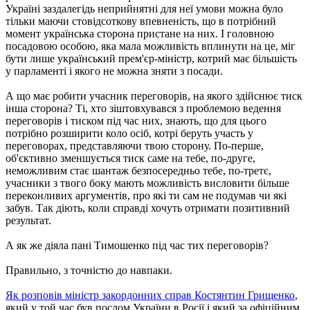
Україні заздалегідь неприйнятні для неї умови можна було
тільки маючи стовідсоткову впевненість, що в потрібний
момент українська сторона пристане на них. І головною
посадовою особою, яка мала можливість вплинути на це, міг
бути лише український прем'єр-міністр, котрий має більшість
у парламенті і якого не можна зняти з посади.
А що має робити учасник переговорів, на якого здійснює тиск
інша сторона? Ті, хто зіштовхувався з проблемою ведення
переговорів і тиском під час них, знають, що для цього
потрібно розширити коло осіб, котрі беруть участь у
переговорах, представляючи твою сторону. По-перше,
об'єктивно зменшується тиск саме на тебе, по-друге,
неможливим стає шантаж безпосередньо тебе, по-третє,
учасники з твого боку мають можливість висловити більше
переконливих аргументів, про які ти сам не подумав чи які
забув. Так діють, коли справді хочуть отримати позитивний
результат.
А як же діяла пані Тимошенко під час тих переговорів?
Правильно, з точністю до навпаки.
Як розповів міністр закордонних справ Костянтин Грищенко
,
який у той час був послом України в Росії і який за офіційним