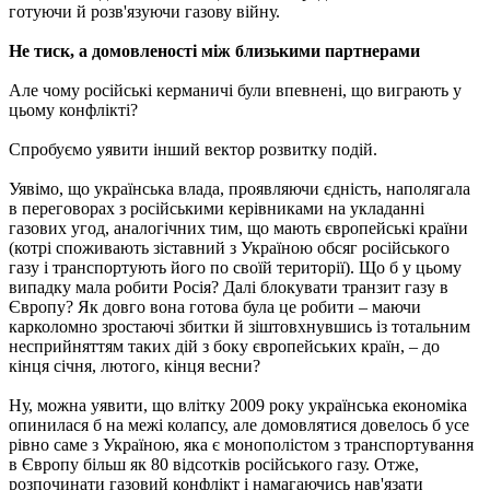
готуючи й розв'язуючи газову війну.
Не тиск, а домовленості між близькими партнерами
Але чому російські керманичі були впевнені, що виграють у
цьому конфлікті?
Спробуємо уявити інший вектор розвитку подій.
Уявімо, що українська влада, проявляючи єдність, наполягала
в переговорах з російськими керівниками на укладанні
газових угод, аналогічних тим, що мають європейські країни
(котрі споживають зіставний з Україною обсяг російського
газу і транспортують його по своїй території). Що б у цьому
випадку мала робити Росія? Далі блокувати транзит газу в
Європу? Як довго вона готова була це робити – маючи
карколомно зростаючі збитки й зіштовхнувшись із тотальним
несприйняттям таких дій з боку європейських країн, – до
кінця січня, лютого, кінця весни?
Ну, можна уявити, що влітку 2009 року українська економіка
опинилася б на межі колапсу, але домовлятися довелось б усе
рівно саме з Україною, яка є монополістом з транспортування
в Європу більш як 80 відсотків російського газу. Отже,
розпочинати газовий конфлікт і намагаючись нав'язати