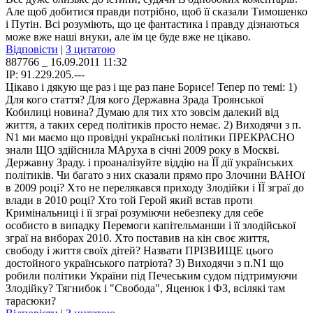
Але щоб добитися правди потрібно, щоб її сказали Тимошенко
і Путін. Всі розуміють, що це фантастика і правду дізнаються
може вже наші внуки, але їм це буде вже не цікаво.
Відповісти
|
З цитатою
887766
_ 16.09.2011 11:32
IP: 91.229.205.---
Цікаво і дякую ще раз і ще раз пане Борисе! Тепер по темі: 1)
Для кого стаття? Для кого Державна Зрада Троянської
Кобилиці новина? Думаю для тих хто зовсім далекий від
життя, а таких серед політиків просто немає. 2) Виходячи з п.
N1 ми маємо що провідні українські політики ПРЕКРАСНО
знали ЩО здійснила МАруха в січні 2009 року в Москві.
Державну Зраду. і проаналізуйте віддію на ЇЇ дії українських
політиків. Чи багато з них сказали прямо про Злочини ВАНОї
в 2009 році? Хто не перелякався приходу Злодійки і ЇЇ зграї до
влади в 2010 році? Хто той Герой який встав проти
Кримінальниці і її зграї розуміючи небезпеку для себе
особисто в випадку Перемоги капітельманши і її злодійської
зграї на виборах 2010. Хто поставив на кін своє життя,
свободу і життя своїх дітей? Назвати ПРІЗВИЩЕ цього
достойного українського патріота? 3) Виходячи з п.N1 що
робили політики України під Печеським судом підтримуючи
Злодійку? Тягнибок і "Свобода", Яценюк і ФЗ, всілякі там
тарасюки?