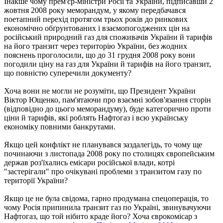
Інакше чому прем'єр-міністри Росії та України, підписавши 2
жовтня 2008 року меморандум, у якому передбачався
поетапний перехід протягом трьох років до ринкових
економічно обґрунтованих і взаємопогоджених цін на
російський природний газ для споживачів України й тарифів
на його транзит через територію України, без жодних
пояснень проголосили, що до 31 грудня 2008 року вони
погодили ціну на газ для України й тарифів на його транзит,
що повністю суперечили документу?
Хоча вони не могли не розуміти, що Президент України
Віктор Ющенко, пам'ятаючи про взаємні зобов'язання сторін
(відповідно до цього меморандуму), буде категорично проти
ціни й тарифів, які роблять Нафтогаз і всю українську
економіку повними банкрутами.
Якщо цей конфлікт не планувався заздалегідь, то чому ще
починаючи з листопада 2008 року по столицях європейським
держав роз'їхались емісари російської влади, котрі
"застерігали" про очікувані проблеми з транзитом газу по
території України?
Якщо це не була свідома, гарно продумана спецоперація, то
чому Росія припинила транзит газ по Україні, звинувачуючи
Нафтогаз, що той нібито краде його? Хоча єврокомісар з