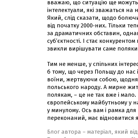
вважаю, що ситуацію ще можуть 
інтелектуали, які зважаться на 
Який, слід сказати, щодо болюч
від початку 2000-них. Тільки теп
за драматичних обставин, однак
субʼєктності. І стає конкурентом 
звикли вирішувати саме поляки.
Тим не менше, у спільних інтере
б тому, що через Польщу до нас 
воїни, жертвуючи собою, щодня
польського народу. А мирне житт
полякам, – це не так вже і мало.
європейському майбутньому у на
у минулому. Ось вам і рамка для
переконаний, має відновитися
Блог автора – матеріал, який в