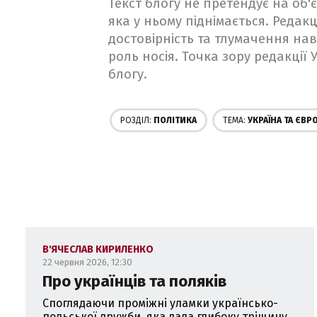
Текст блогу не претендує на об'є
яка у ньому піднімається. Редакц
достовірність та тлумачення на
роль носія. Точка зору редакції
блогу.
РОЗДІЛ:
ПОЛІТИКА
ТЕМА:
УКРАЇНА ТА ЄВР
В'ЯЧЕСЛАВ КИРИЛЕНКО
22 червня 2026, 12:30
Про українців та поляків
Споглядаючи проміжні уламки українсько-
польської дружби, яка дала глибоку тріщину,