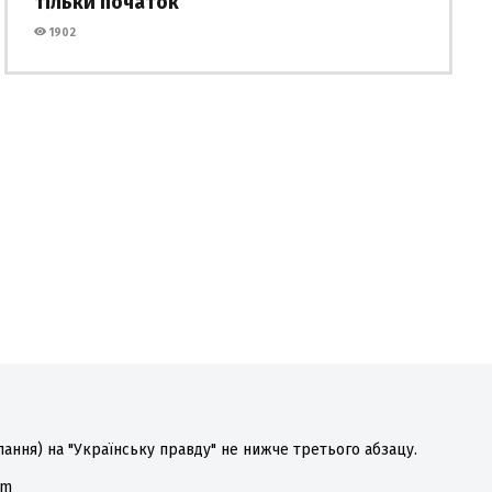
тільки початок
1902
лання) на "Українську правду" не нижче третього абзацу.
om