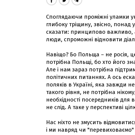
Споглядаючи проміжні уламки у
глибоку тріщину, звісно, понад 
сказати: принципово важливо, а
люди, спроможні відновити діал
Навіщо? Бо Польща – не росія, ц
потрібна Польщі, бо хто його зна
Але і нам зараз потрібна підтри
політичних питаннях. А ось еска
поляків в Україні, яка завжди 
такого рівня, не потрібна ніком
необхідності посередників для 
не слід. А таке у перспективі ці
Нас ніхто не змусить відмовитися
і ми навряд чи "перевиховаємо"