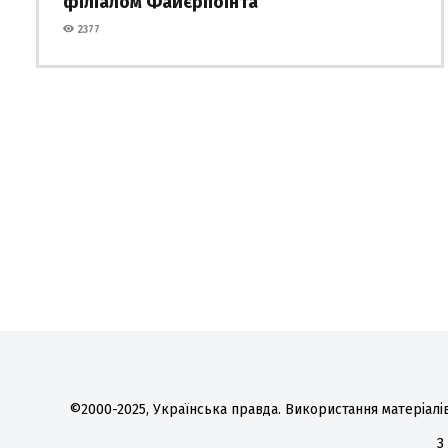
філіалом Файєрпоінта
2377
©2000-2025, Українська правда. Використання матеріалів
З