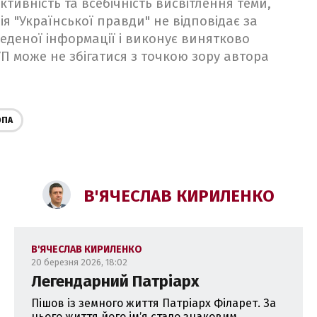
ктивність та всебічність висвітлення теми,
ія "Української правди" не відповідає за
веденої інформації і виконує винятково
 УП може не збігатися з точкою зору автора
ОПА
В'ЯЧЕСЛАВ КИРИЛЕНКО
В'ЯЧЕСЛАВ КИРИЛЕНКО
20 березня 2026, 18:02
Легендарний Патріарх
Пішов із земного життя Патріарх Філарет. За
цього життя його імʼя стало знаковим,