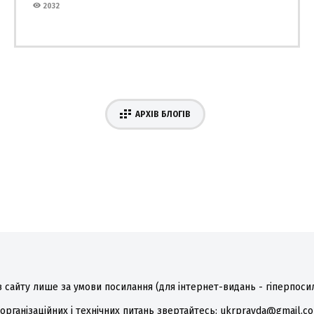
2032
АРХІВ БЛОГІВ
 сайту лише за умови посилання (для інтернет-видань - гіперпоси
 організаційних і технічних питань звертайтесь: ukrpravda@gmail.c