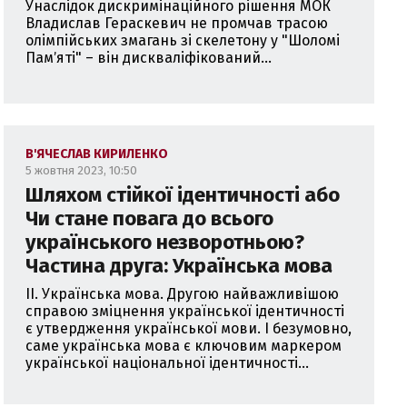
Унаслідок дискримінаційного рішення МОК
Владислав Гераскевич не промчав трасою
олімпійських змагань зі скелетону у "Шоломі
Памʼяті" – він дискваліфікований...
В'ЯЧЕСЛАВ КИРИЛЕНКО
5 жовтня 2023, 10:50
Шляхом стійкої ідентичності або
Чи стане повага до всього
українського незворотньою?
Частина друга: Українська мова
II. Українська мова. Другою найважливішою
справою зміцнення української ідентичності
є утвердження української мови. І безумовно,
саме українська мова є ключовим маркером
української національної ідентичності...