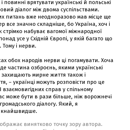
і повинні врятувати українські й польські
новий діалог між двома суспільствами.
их питань вже неодноразово мав місце ще
ер все значно складніше, бо Україна, хоч і
 стрімко набуває вагомої міжнародної
понад усе у Східній Європі, у якій багато що
 Тому і нерви.
сах обох народів нерви ці погамувати. Хоча
іде частина озброєнь, якими українські
 захищають мирне життя також і
я, – українці можуть розповісти про це
 І взаємовигідних справ у спільному
с може бути в рази більше, ніж ворожнечі
 громадського діалогу. Який, я
 якнайшвидше.
ідображає винятково точку зору автора.