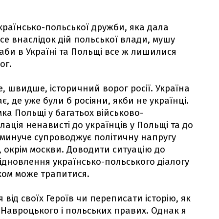
країнсько-польської дружби, яка дала
усе внаслідок дій польської влади, мушу
би в Україні та Польщі все ж лишилися
ог.
е, швидше, історичний ворог росії. Україна
є, де уже були б росіяни, якби не українці.
мка Польщі у багатьох військово-
лація ненависті до українців у Польщі та до
неминуче супроводжує політичну напругу
у, окрім москви. Доводити ситуацію до
відновлення українсько-польського діалогу
лком може трапитися.
 від своїх Героїв чи переписати історію, як
 Навроцького і польських правих. Однак я