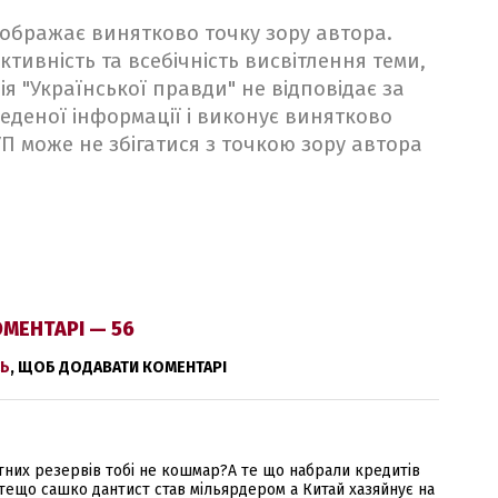
ідображає винятково точку зору автора.
ктивність та всебічність висвітлення теми,
ія "Української правди" не відповідає за
веденої інформації і виконує винятково
 УП може не збігатися з точкою зору автора
МЕНТАРІ — 56
Ь
, ЩОБ ДОДАВАТИ КОМЕНТАРІ
них резервів тобі не кошмар?А те що набрали кредитів
А тещо сашко дантист став мільярдером а Китай хазяйнує на