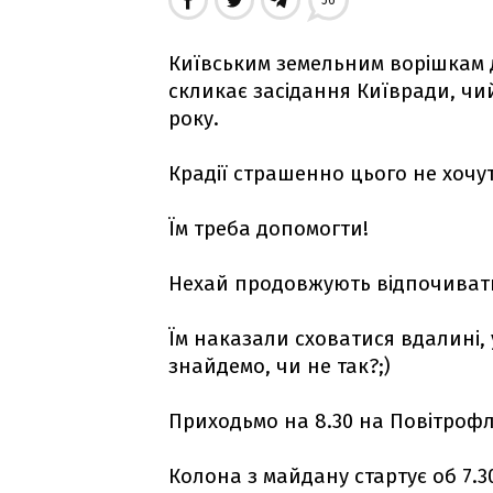
56
Київським земельним ворішкам 
скликає засідання Київради, чий
року.
Крадії страшенно цього не хочут
Їм треба допомогти!
Нехай продовжують відпочиват
Їм наказали сховатися вдалині, у
знайдемо, чи не так?;)
Приходьмо на 8.30 на Повітрофло
Колона з майдану стартує об 7.3