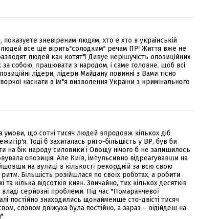
, показуете зневiреним людям, хто е хто в украiнськiй
а людей все ще вiрить"солодким" речам ПР! Життя вже не
разводят людей как котят"! Дивуе нерiшучiсть опозицiйних
х за собою, працювати з народом, i саме головне, щоб всi
опозицiйнi лiдери, лiдери Майдану повиннi з Вами тiсно
ворчоi наснаги в iм"я визволення Украiни з кримiнального
а умови, що сотні тисяч людей впродовж кількох діб
жигір'я. Тоді б захиталась риго-більшість у ВР, був би
ти на бік народу силовики і Овощу нічого б не залишилось
вувала опозиція. Але Київ, імпульсивно відреагувавши на
йшовши на вулиці в кількості рекордній за всю свою
 ритм. Більшість розійшлася по своїх роботах, а робити
а кілька відсотків киян. Звичайно, тих кількох десятків
 владі серйозні проблеми. Під час "Помаранчевої
талі постійно знаходились щонайменше сто-двісті тисяч
вом, словом двіжуха була постійно, а зараз – відійдеш на
я"