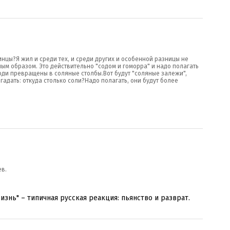
нцы?Я жил и среди тех, и среди других и особенной разницы не
ным образом. Это действительно "содом и гоморра" и надо полагать
юди превращены в соляные столбы.Вот будут "соляные залежи",
адать: откуда столько соли?Надо полагать, они будут более
ев.
жизнь" – типичная русская реакция: пьянство и разврат.