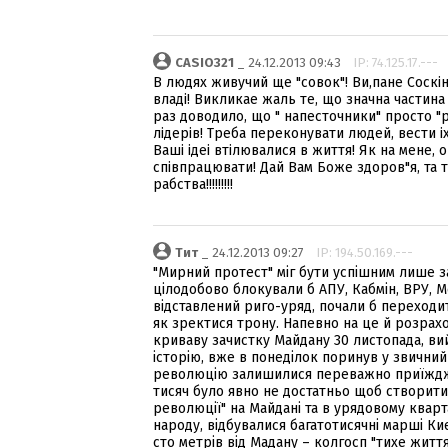
CASIO321
_ 24.12.2013 09:43
IP: 74.125.17.---
В людях живучий ще "совок"! Ви,пане Соскiн
владi! Викликае жаль те, що значна частин
раз доводило, що " напесточники" просто "
лiдерiв! Треба переконувати людей, вести i
Вашi iдеi втiлювалися в життя! Як на мене, 
спiвпрацювати! Дай Вам Боже здоров"я, та т
рабства!!!!!!!!!
Тит
_ 24.12.2013 09:27
IP: 194.50.169.---
"Мирний протест" міг бути успішним лише з
цілодобово блокували б АПУ, Кабмін, ВРУ, Ме
відставлений риго-уряд, почали б переходи
як зректися трону. Напевно на це й розрахо
криваву зачистку Майдану 30 листопада, ви
історію, вже в понеділок поринув у звичний
революцію залишилися переважно приїжджі т
тисяч було явно не достатньо щоб створити
революції" на Майдані та в урядовому квар
народу, відбувалися багатотисячні марші Киє
сто метрів від Мадану – колгосп "тихе житт