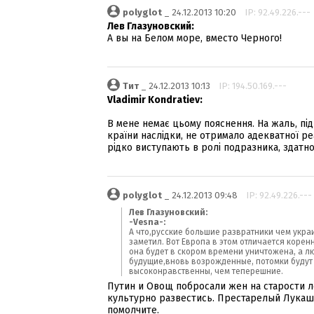
polyglot
_ 24.12.2013 10:20
IP: 92.49.226.---
Лев Глазуновский:
А вы на Белом море, вместо Черного!
Тит
_ 24.12.2013 10:13
IP: 194.50.169.---
Vladimir Kondratiev:
В мене немає цьому пояснення. На жаль, пі
країни наслідки, не отримало адекватної реа
рідко виступають в ролі подразника, здатно
polyglot
_ 24.12.2013 09:48
IP: 92.49.226.---
Лев Глазуновский:
-Vesna-:
А что,русские большие развратники чем украи
заметил. Вот Европа в этом отличается корен
она будет в скором времени уничтожена, а л
будущие,вновь возрожденные, потомки будут г
высоконравственны, чем теперешние.
Путин и Овощ побросали жен на старости л
культурно развестись. Престарелый Лукаше
помолчите.