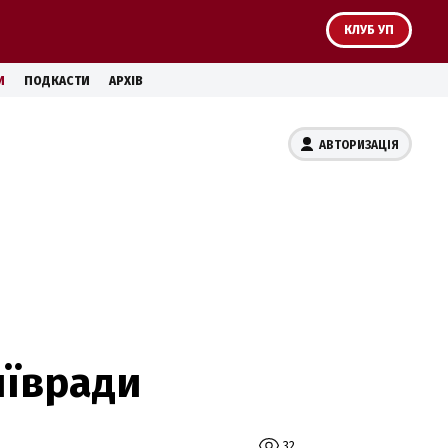
КЛУБ УП
И
ПОДКАСТИ
АРХІВ
АВТОРИЗАЦІЯ
иївради
32