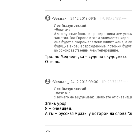
-Vesna-
_ 24.12.2013 09:17
IP: 93.72.133.---
Лев Глазуновский:
-Vesna-:
А что,русские большие развратники чем украи
заметил. Вот Европа в этом отличается корен
она будет в скором времени уничтожена, а л
будущие,вновь возрожденные, потомки будут г
высоконравственны, чем теперешние.
Тролль Медведчука – судя по скудоумию.
Отвянь.
-Vesna-
_ 24.12.2013 09:00
IP: 93.72.133.---
Лев Глазуновский:
-Vesna-:
Я ничего не выдумываю. Знаю это от очевидц
Згинь урод.
Я – очевидец.
А ты – русская мразь, у которой на слова "