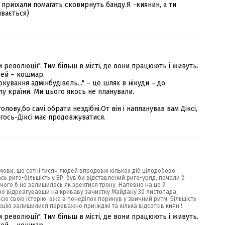
приїхали помагать сковирнуть банду.Я -киянин, а ти
ивається)
 революції". Тим більш в місті, де вони працюють і живуть.
тей – кошмар.
кування адмінбудівель..." – це шлях в нікуди – до
лу країни. Ми цього якось не планували.
лову,бо самі обрати нездібні.От він і напланував вам Діксі,
гось-Діксі має продовжуватися.
умови, що сотні тисяч людей впродовж кількох діб цілодобово
лась риго-більшість у ВР, був би відставлений риго-уряд, почали б
чого б не залишилось як зректися трону. Напевно на це й
но відреагувавши на криваву зачистку Майдану 30 листопада,
всю свою історію, вже в понеділок поринув у звичний ритм. Більшість
юцію залишилися переважно приїжджі та кілька відсотків киян.!
 революції". Тим більш в місті, де вони працюють і живуть.