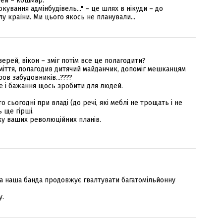
тей – кошмар.
кування адмінбудівель..." – це шлях в нікуди – до
лу країни. Ми цього якось не планували...
ерей, вікон – зміг потім все це полагодити?
міття, полагодив дитячий майданчик, допоміг мешканцям
в забудовників...????
ще і бажання щось зробити для людей.
то сьогодні при владі (до речі, які меблі не трощать і не
ь ще гірші.
ку ваших революційних планів.
 а наша банда продовжує гвалтувати багатомільйонну
у.