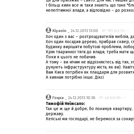
Це для приїзжих – свято. Для нас і наших ді
І більш киян все ж таки знають що таке "бло
нелегітимної влади, а відповідно – до розко
Kiyanin
_ 24.12.2013 13:00
IP: 195.149.70.---
Хоч один з вас – розтрощувателів меблів, дв
Хоч один посадив дерево, прибрав сквер, с
будинку вирішити побутові проблеми, поборо
Крім тваринної тяги до влади, треба мати 
Поки я цього не побачив.
А тому – ви нічим не відрізняєтесь від тих, х
рунують інфраструктуру міста, як ви). Навіт
Вам Києв потрібен як плацдарм для розвит
А киянам потрібно інше. Діксі
Гоцка
_ 24.12.2013 10:38
IP: 46.149.90.---
Тимофій Неїжсало:
Так це ж ще й добре, бо покинув квартиру,
державу.
Кепські ми господарі, не беремося за сокир