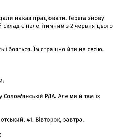
дали наказ працювати. Герега знову
 склад є нелегітимним з 2 червня цього
ь і бояться. Їм страшно йти на сесію.
и.
 Солом'янській РДА. Але ми й там їх
тський, 41. Вівторок, завтра.
0