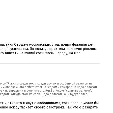
дписання Овощем московських угод, попри фатальні для
кції суспільства. Як показує практика, політичні рішення
го вивести на вулиці сотні тисяч народу, на жаль.
нцы?Я жил и среди тех, и среди других и особенной разницы не
ным образом. Это действительно "содом и гоморра" и надо полагать
юди превращены в соляные столбы.Вот будут "соляные залежи",
адать: откуда столько соли?Надо полагать, они будут более
ет и открыто живут с любовницами, хотя вполне могли бы
нко всюду таскает своего байстрюка. Так что о разврате