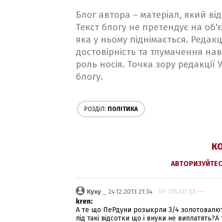
Блог автора – матеріал, який в
Текст блогу не претендує на об'є
яка у ньому піднімається. Редакц
достовірність та тлумачення на
роль носія. Точка зору редакції
блогу.
РОЗДІЛ:
ПОЛІТИКА
КО
АВТОРИЗУЙТЕС
Куку
_ 24.12.2013 21:34
IP: 178.137.52.---
kren:
А те що ПеРдуни розыкрли 3/4 золотовалют
під такі відсотки що і внуки не виплатять?