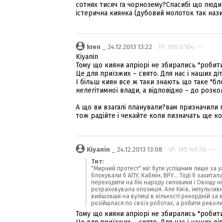
сотнях тисяч га чорнозему?Спасибі що люди 
істерична киянка (дубовий молоток так наз
kren
_ 24.12.2013 13:22
IP: 188.0.104.---
Kiyanin
Тому що кияни апріорі не збирались "робити
Це для приїзжих – свято. Для нас і наших ді
І більш киян все ж таки знають що таке "бло
нелегітимної влади, а відповідно – до розко
А що ви взагалі планували?вам призначили го
тож радійте і чекайте коли пизначать ще ко
Kiyanin
_ 24.12.2013 13:08
IP: 195.149.70.---
Тит:
"Мирний протест" міг бути успішним лише за 
блокували б АПУ, Кабмін, ВРУ... Тоді б захита
переходити на бік народу силовики і Овощу ні
розраховувала опозиція. Але Київ, імпульсив
вийшовши на вулиці в кількості рекордній за 
розійшлася по своїх роботах, а робити револ
Тому що кияни апріорі не збирались "робити