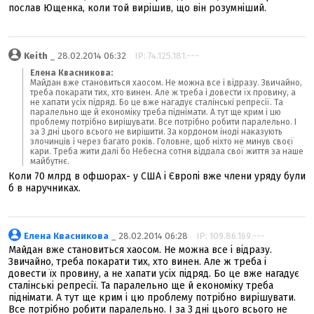
послав Ющенка, коли той вирішив, що він розумніший.
Keith
_ 28.02.2014 06:32
IP: 74.125.181.---
Елена Квасникова:
Майдан вже становиться хаосом. Не можна все і відразу. Звичайно,
треба покарати тих, хто винен. Але ж треба і довести їх провину, а
не хапати усіх підряд. Бо це вже нагадує сталінські репресії. Та
паралельно ще й економіку треба піднімати. А тут ще крим і цю
проблему потрібно вирішувати. Все потрібно робити паралельно. І
за 3 дні цього всього не вирішити. За кордоном іноді наказують
злочинців і через багато років. Головне, щоб ніхто не минув своєї
кари. Треба жити далі бо Небесна сотня віддала свої життя за наше
майбутнє.
Коли 70 млрд в офшорах- у США і Європі вже члени уряду були
б в наручниках.
Елена Квасникова
_ 28.02.2014 06:28
IP: 109.86.169.---
Майдан вже становиться хаосом. Не можна все і відразу.
Звичайно, треба покарати тих, хто винен. Але ж треба і
довести їх провину, а не хапати усіх підряд. Бо це вже нагадує
сталінські репресії. Та паралельно ще й економіку треба
піднімати. А тут ще крим і цю проблему потрібно вирішувати.
Все потрібно робити паралельно. І за 3 дні цього всього не