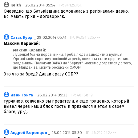
Keith
_ 28.02.2014 05:54
IP: 74.125.181.---
Очевидно, що Батьківщина домовилась з регіоналами давно.
Всі мають гріхи – договорняк.
Сатас Куод
_ 28.02.2014 05:41
IP: 94.154.225.---
Максим Каракай:
Максим Каракай:
Луценко! Ми на порозі війни. Треба людей виводити з вулиць!
Організація спротиву зонішній агресії, повинна стати прірітетним
завданням! Полюючи ЗАРАЗ на "Беркут", можемо догратися до того,
що Майдан зачистить російськй ОМОН!
Это что за бред? Даваи сразу СОБР?
Иван Гонта
_ 28.02.2014 05:33
IP: 46.188.19.---
турчинов, сенченко вы предатели, а еще гриценко, который
вывел через наши блок посты и признался в этом в своем
блоге, ур-д.
Андрей Воронцов
_ 28.02.2014 05:30
IP: 46.219.242.---