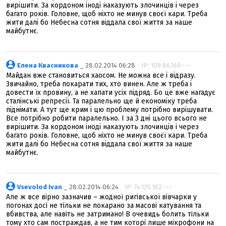
вирішити. За кордоном іноді наказують злочинців і через
багато років. Головне, щоб ніхто не минув своєї кари. Треба
жити далі бо Небесна сотня віддала свої життя за наше
майбутнє.
Елена Квасникова
_ 28.02.2014 06:28
IP: 109.86.169.---
Майдан вже становиться хаосом. Не можна все і відразу.
Звичайно, треба покарати тих, хто винен. Але ж треба і
довести їх провину, а не хапати усіх підряд. Бо це вже нагадує
сталінські репресії. Та паралельно ще й економіку треба
піднімати. А тут ще крим і цю проблему потрібно вирішувати.
Все потрібно робити паралельно. І за 3 дні цього всього не
вирішити. За кордоном іноді наказують злочинців і через
багато років. Головне, щоб ніхто не минув своєї кари. Треба
жити далі бо Небесна сотня віддала свої життя за наше
майбутнє.
Vsevolod Ivan
_ 28.02.2014 06:24
IP: 74.125.182.---
Але ж все вiрно зазначив – жодноï ригiвськоï вiвчарки у
погонах досi не тiльки не покарано за масовi катування та
вбивства, але навiть не затримано! В очевидь болить тiльки
тому хто сам постраждав, а не тим которi лише мiкрофони на