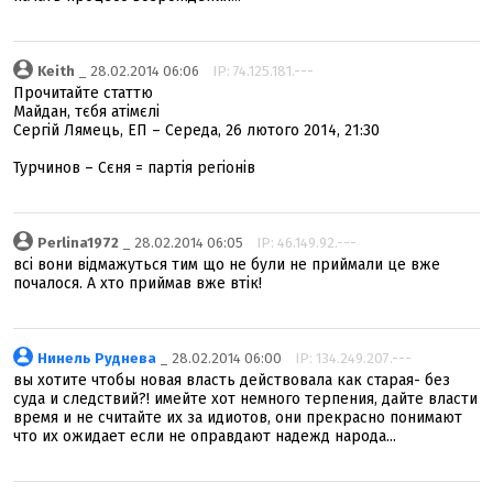
Keith
_ 28.02.2014 06:06
IP: 74.125.181.---
Прочитайте статтю
Майдан, тєбя атімєлі
Сергій Лямець, ЕП – Середа, 26 лютого 2014, 21:30
Турчинов – Сєня = партія регіонів
Perlina1972
_ 28.02.2014 06:05
IP: 46.149.92.---
всі вони відмажуться тим що не були не приймали це вже
почалося. А хто приймав вже втік!
Нинель Руднева
_ 28.02.2014 06:00
IP: 134.249.207.---
вы хотите чтобы новая власть действовала как старая- без
суда и следствий?! имейте хот немного терпения, дайте власти
время и не считайте их за идиотов, они прекрасно понимают
что их ожидает если не оправдают надежд народа...