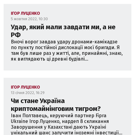
ІГОР ЛУЦЕНКО
5 жовтня 2022, 10:30
Удар, який мали завдати ми, а не
РФ
Вночі ворог завдав удару дронами-камікадзе
по пункту постійної дислокації моєї бригади. Я
там був лише раз у житті, але, принаймні, знаю,
як виглядають ці древні будівлі...
ІГОР ЛУЦЕНКО
13 січня 2022, 16:29
Чи стане Україна
криптомайнінговим тигром?
Іван Полтавець, керуючий партнер Fipra
Ukraine Ігор Луценко, нардеп 8 скликання
Заворушення у Казахстані дають Україні
унікальний шанс залучити іноземні інвестиції...