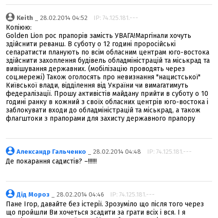
Keith
_ 28.02.2014 04:52
IP: 74.125.181.---
Копіюю:
Golden Lion рос прапорів замість УВАГА!Маргінали хочуть
здійснити реванш. В суботу о 12 годині проросійські
сепаратисти планують по всім обласним центрам юго-востока
здійснити захоплення будівель обладміністрацій та міськрад та
вивішування державних. (мобілізацію проводять через
соц.мережі) Також оголосять про невизнання "нацистської"
Київської влади, відділення від України чи вимагатимуть
федералізації. Прошу активістів майдану прийти в суботу о 10
годині ранку в кожний з своїх обласних центрів юго-востока і
заблокувати входи до обладміністрацій та міськрад, а також
флагштоки з прапорами для захисту державного прапору
Александр Гальченко
_ 28.02.2014 04:48
IP: 74.125.181.---
Де покарання садистів? –!!!!!!
Дід Мороз
_ 28.02.2014 04:46
IP: 74.125.181.---
Пане Ігор, давайте без істерії. Зрозуміло що після того через
що пройшли Ви хочеться зсадити за грати всіх і вся. І я