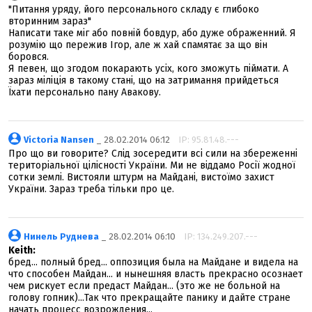
"Питання уряду, його персонального складу є глибоко
вторинним зараз"
Написати таке міг або повній бовдур, або дуже ображенний. Я
розумію що пережив Ігор, але ж хай спамятає за що він
боровся.
Я певен, що згодом покарають усіх, кого зможуть піймати. А
зараз міліція в такому стані, що на затримання прийдеться
Їхати персонально пану Авакову.
Victoria Nansen
_ 28.02.2014 06:12
IP: 95.81.48.---
Про що ви говорите? Слід зосередити всі сили на збереженні
територіальної цілісності України. Ми не віддамо Росії жодної
сотки землі. Вистояли штурм на Майдані, вистоїмо захист
України. Зараз треба тільки про це.
Нинель Руднева
_ 28.02.2014 06:10
IP: 134.249.207.---
Keith:
бред... полный бред... оппозиция была на Майдане и видела на
что способен Майдан... и нынешняя власть прекрасно осознает
чем рискует если предаст Майдан... (это же не больной на
голову гопник)...Так что прекращайте панику и дайте стране
начать процесс возрождения...