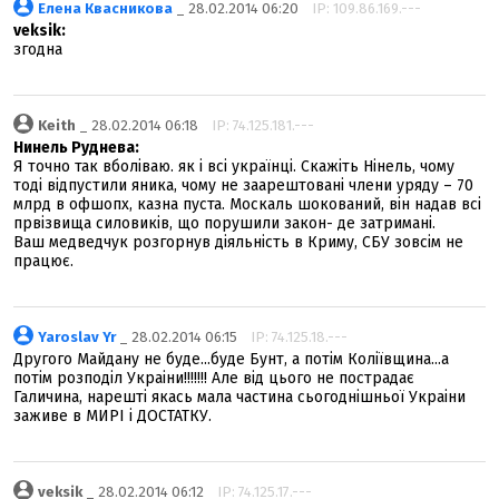
Елена Квасникова
_ 28.02.2014 06:20
IP: 109.86.169.---
veksik:
згодна
Keith
_ 28.02.2014 06:18
IP: 74.125.181.---
Нинель Руднева:
Я точно так вболіваю. як і всі українці. Скажіть Нінель, чому
тоді відпустили яника, чому не заарештовані члени уряду – 70
млрд в офшопх, казна пуста. Москаль шокований, він надав всі
првізвища силовиків, що порушили закон- де затримані.
Ваш медведчук розгорнув діяльність в Криму, СБУ зовсім не
працює.
Yaroslav Yr
_ 28.02.2014 06:15
IP: 74.125.18.---
Другого Майдану не буде...буде Бунт, а потім Коліївщина...а
потім розподіл Украіни!!!!!!! Але від цього не пострадає
Галичина, нарешті якась мала частина сьогоднішньої Украіни
заживе в МИРІ і ДОСТАТКУ.
veksik
_ 28.02.2014 06:12
IP: 74.125.17.---