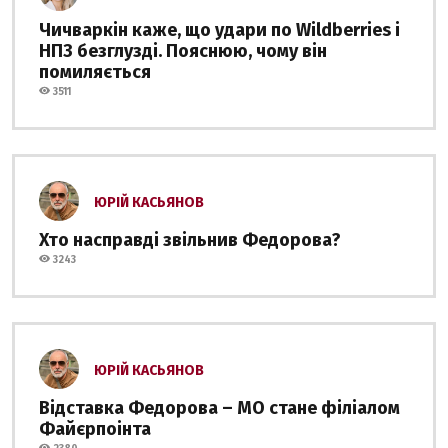
Чичваркін каже, що удари по Wildberries і
НПЗ безглузді. Пояснюю, чому він
помиляється
3511
ЮРІЙ КАСЬЯНОВ
Хто насправді звільнив Федорова?
3243
ЮРІЙ КАСЬЯНОВ
Відставка Федорова – МО стане філіалом
Файєрпоінта