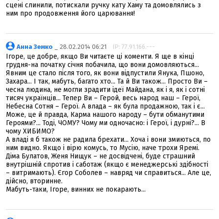
сценi слинили, потискали ручку кату Хаму та домовлялись з
ним про продовження його царювання!
Анна Земко
_ 28.02.2014 06:21
IP: 77.91.166.---
Ігоре, це добре, якщо Ви читаєте ці коменти. Я ще в кінці
грудня-на початку січня побачила, що вони домовляються...
Явним це стало після того, як вони відпустили Янука, Пшоно,
Захара... І так, мабуть, багато хто... Та й Ви також... Просто Ви –
чесна людина, не могли зрадити ідеї Майдана, як і я, як і сотні
тисяч українців... Тепер Ви – Герой, весь народ наш – Герої,
Небесна Сотня – Герої. А влада – як була продажною, так і є...
Може, це й правда, Карма нашого народу – бути обманутими
Героями?... Тоді, ЧОМУ? Чому ми одночасно: і Герої, і дурні?... В
чому ХИБИМО?
А владі я б також не радила брехати... Хоча і вони змиються, по
ним видно. Якщо і вірю комусь, то Мусію, наче трохи Яремі.
Діма Булатов, Женя Нищук – не досвідчені, буде страшний
внутрішній спротив і саботаж (якщо є менеджерські здібності
– витримають). Єгор Соболев – навряд чи справиться... Але це,
дійсно, вторинне.
Мабуть-таки, Ігоре, винних не покарають...