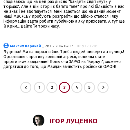
сподіваюсь що на цей раз дійсно "бандити сидітимуть у
тюрмах". Але в цій історії є багато "але" про які більшість з нас
не знає і не здогадується. Мені здається що на даний момент
наші МВС/СБУ пробують розгребти що дійсно сталося і яку
інформацію варта робити публічною а яку приховати. А тут ще
й Крим... Дайте їм трохи часу.
Максим Каракай
_ 28.02.2014 04:37
IP: 93.73.218.---
Луценко! Ми на порозі війни. Треба людей виводити з вулиць!
Організація спротиву зонішній агресії, повинна стати
прірітетним завданням! Полюючи ЗАРАЗ на "Беркут", можемо
догратися до того, що Майдан зачистить російськй ОМОН!
1
2
3
4
5
ІГОР ЛУЦЕНКО