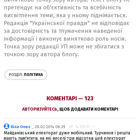
претендує на об'єктивність та всебічність
висвітлення теми, яка у ньому піднімається.
Редакція "Української правди" не відповідає
за достовірність та тлумачення наведеної
інформації і виконує винятково роль носія.
Точка зору редакції УП може не збігатися з
точкою зору автора блогу.
РОЗДІЛ:
ПОЛІТИКА
КОМЕНТАРІ — 123
АВТОРИЗУЙТЕСЬ
, ЩОБ ДОДАВАТИ КОМЕНТАРІ
Kisu Ones
_ 28.02.2014 06:39
IP: 74.125.17.---
Майданівський електорат дуже мобільний. Турчинов і решта
мають пам'ятати, на які веселі три відсотки цей електорат