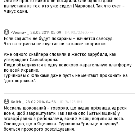
Они не просто никого не посадили. Они одного даже
выпустили из тех, кто уже сидел (Маркова). Так что счет –
минус один.
-Vesna-
_ 28.02.2014 05:09
IP: 93.72.140.---
Если садисты не будут покараны – начнется самосуд.
Это на тормоза не спустят ни за какие коврижки.
Уже одного снайпера словили и жестко зарубили, как
утверждает Самооборона.
Люди объединятся в одну поисково-карательную платформу
по всей Украине.
Турчиновы с Юльками даже пусть не мечтают проконать на
"договорняках".
Keith
_ 28.02.2014 04:56
IP: 74.125.181.---
Москаль шокований – говорив, що надав прізвища, адреси,
все є, щоб заарештувати. Так звана опо (Батьківщина) у
зговорі давно з регіоналами, вони 3 місяці водили за носа.
Очевидно, що в Яценюка- Турчинова "рильце в пушку"-
бояться прозорого розслідування.