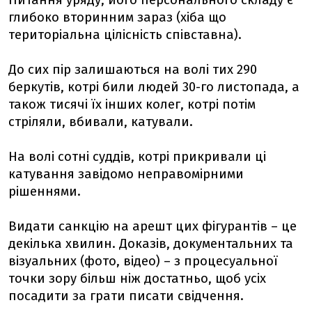
Питання уряду, його персонального складу є
глибоко вторинним зараз (хіба що
територіальна цілісність співставна).
До сих пір залишаються на волі тих 290
беркутів, котрі били людей 30-го листопада, а
також тисячі їх інших колег, котрі потім
стріляли, вбивали, катували.
На волі сотні суддів, котрі прикривали ці
катування завідомо неправомірними
рішеннями.
Видати санкцію на арешт цих фігурантів – це
декілька хвилин. Доказів, документальних та
візуальних (фото, відео) – з процесуальної
точки зору більш ніж достатньо, щоб усіх
посадити за грати писати свідчення.